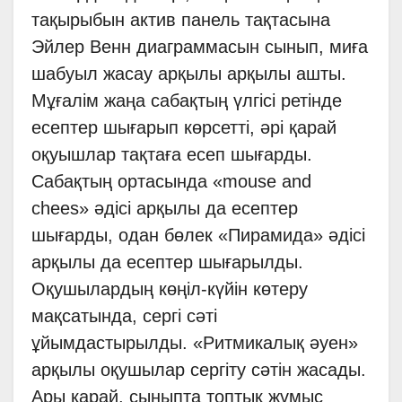
тақырыбын актив панель тақтасына
Эйлер Венн диаграммасын сынып, миға
шабуыл жасау арқылы арқылы ашты.
Мұғалім жаңа сабақтың үлгісі ретінде
есептер шығарып көрсетті, әрі қарай
оқуышлар тақтаға есеп шығарды.
Сабақтың ортасында «mouse and
chees» әдісі арқылы да есептер
шығарды, одан бөлек «Пирамида» әдісі
арқылы да есептер шығарылды.
Оқушылардың көңіл-күйін көтеру
мақсатында, сергі сәті
ұйымдастырылды. «Ритмикалық әуен»
арқылы оқушылар сергіту сәтін жасады.
Ары қарай, сыныпта топтық жұмыс