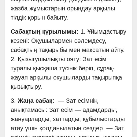
жазба жұмыстарын орындау арқылы
тілдік қорын байыту.
Сабақтың құрылымы:
1. Ұйымдастыру
кезеңі: Оқушылармен сәлемдесу,
сабақтың тақырыбы мен мақсатын айту.
2. Қызығушылықты ояту: Зат есім
туралы қысқаша түсінік беріп, сұрақ-
жауап арқылы оқушыларды тақырыпқа
қызықтыру.
3.
Жаңа сабақ:
— Зат есімнің
анықтамасы: Зат есім — адамдарды,
жануарларды, заттарды, құбылыстарды
атау үшін қолданылатын сөздер. — Зат