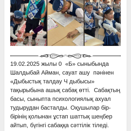
19.02.2025 жылы 0 «Б» сыныбында
Шалдыбай Айман, сауат ашу пәнінен
«Дыбыстық талдау Ч дыбысы»
тақырыбына ашық сабақ өтті. Сабақтың
басы, сыныпта психологиялық ахуал
тудырудан басталды. Оқушылар бір-
бірінің қолынан ұстап шаттық шеңбер
айтып, бүгінгі сабаққа сәттілік тіледі.