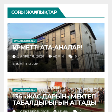
СОҢҒЫ ЖАҢАЛЫҚТАР
UNCATEGORIZED
ҚҰРМЕТТІ АТА-АНАЛАР!
1 АПРЕЛЯ, 2026
ADMIN
0
КОММЕНТАРИИ
UNCATEGORIZED
136 «ЖАС ДАРЫН» МЕКТЕП
ТАБАЛДЫРЫҒЫН АТТАДЫ
1 СЕНТЯБРЯ, 2025
ADMIN
0