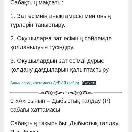
Сабақтың мақсаты:
1. Зат есімнің анықтамасы мен оның
түрлерін таныстыру.
2. Оқушыларға зат есімнің сөйлемде
қолданылуын түсіндіру.
3. Оқушылардың зат есімді дұрыс
қолдану дағдыларын қалыптастыру.
Ашық сабақ хаттамасы ДУРИЯ (pdf.io)
Скачать
0 «А» сынып – Дыбыстық талдау (Р)
сабағы хаттамасы
Сабақтың тақырыбы: Дыбыстық талдау.
Р дыбысы