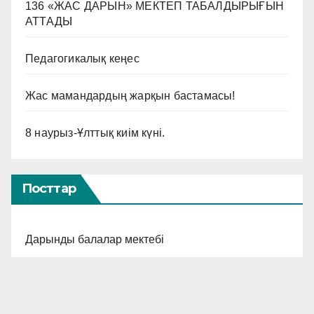
136 «ЖАС ДАРЫН» МЕКТЕП ТАБАЛДЫРЫҒЫН
АТТАДЫ
Педагогикалық кеңес
Жас мамандардың жарқын бастамасы!
8 наурыз-Ұлттық киім күні.
Посттар
Дарынды балалар мектебі