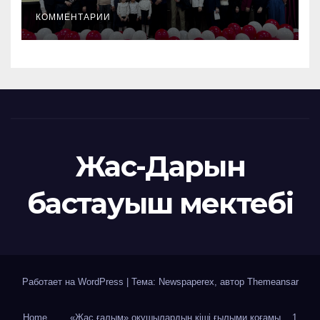
КОММЕНТАРИИ
Жас-Дарын
бастауыш мектебі
Работает на WordPress
|
Тема: Newspaperex, автор
Themeansar
Home
«Жас ғалым» оқушылардың кіші ғылыми қоғамы
1