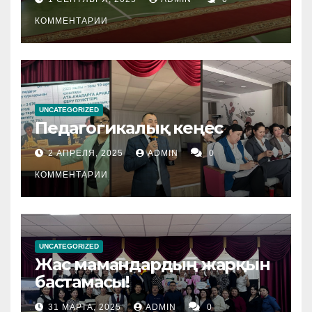
КОММЕНТАРИИ
UNCATEGORIZED
Педагогикалық кеңес
2 АПРЕЛЯ, 2025
ADMIN
0
КОММЕНТАРИИ
UNCATEGORIZED
Жас мамандардың жарқын
бастамасы!
31 МАРТА, 2025
ADMIN
0