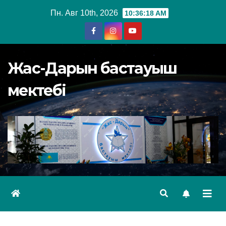
Перейти
Пн. Авг 10th, 2026
10:36:20 AM
к
содержимому
Жас-Дарын бастауыш
мектебі