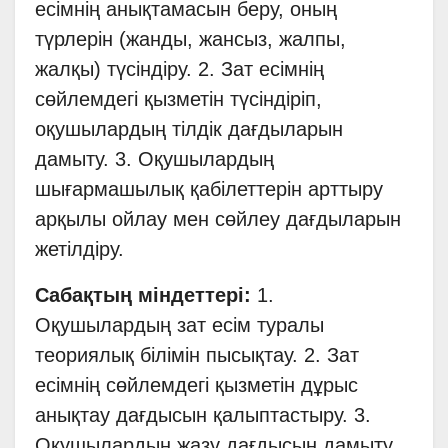
есімнің анықтамасын беру, оның
түрлерін (жанды, жансыз, жалпы,
жалқы) түсіндіру. 2. Зат есімнің
сөйлемдегі қызметін түсіндіріп,
оқушылардың тілдік дағдыларын
дамыту. 3. Оқушылардың
шығармашылық қабілеттерін арттыру
арқылы ойлау мен сөйлеу дағдыларын
жетілдіру.
Сабақтың міндеттері:
1.
Оқушылардың зат есім туралы
теориялық білімін пысықтау. 2. Зат
есімнің сөйлемдегі қызметін дұрыс
анықтау дағдысын қалыптастыру. 3.
Оқушылардың жазу дағдысын дамыту,