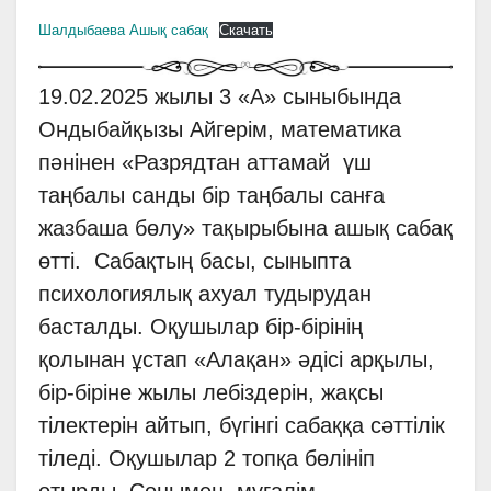
Шалдыбаева Ашық сабақ
Скачать
19.02.2025 жылы 3 «А» сыныбында
Ондыбайқызы Айгерім, математика
пәнінен «Разрядтан аттамай үш
таңбалы санды бір таңбалы санға
жазбаша бөлу» тақырыбына ашық сабақ
өтті. Сабақтың басы, сыныпта
психологиялық ахуал тудырудан
басталды. Оқушылар бір-бірінің
қолынан ұстап «Алақан» әдісі арқылы,
бір-біріне жылы лебіздерін, жақсы
тілектерін айтып, бүгінгі сабаққа сәттілік
тіледі. Оқушылар 2 топқа бөлініп
отырды. Сонымен, мұғалім