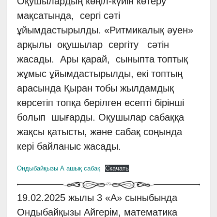
Оқушылардың көңіл-күйін көтеру
мақсатында, сергі сәті
ұйымдастырылды. «Ритмикалық әуен»
арқылы оқушылар сергіту сәтін
жасады. Ары қарай, сыныпта топтық
жұмыс ұйымдастырылды, екі топтың
арасында Қыран тобы жылдамдық
көрсетіп топқа берілген есепті бірінші
болып шығарды. Оқушылар сабаққа
жақсы қатысты, және сабақ соңында
кері байланыс жасады.
Ондыбайқызы А ашық сабақ
Скачать
19.02.2025 жылы 3 «А» сыныбында
Ондыбайқызы Айгерім, математика