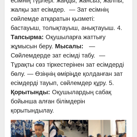
есімнің түрлері: жанды, жансыз, жалпы,
жалқы зат есімдер. — Зат есімнің
сөйлемде атқаратын қызметі:
бастауыш, толықтауыш, анықтауыш. 4.
Тапсырма:
Оқушыларға жаттығу
жұмысын беру.
Мысалы:
—
Сөйлемдерде зат есімді табу. —
Тұрақты сөз тіркестерінен зат есімдерді
бөлу. — Өзіңнің өміріңде қолданған зат
есімдерді тауып, сөйлемдер құру. 5.
Қорытынды:
Оқушылардың сабақ
бойынша алған білімдерін
қорытындылау.