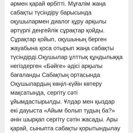
әрмен қарай өрбітті. Мұғалім жаңа
сабақты түсіндіру барысында
оқушылармен диалог құру арқылы
әртүрлі деңгейлік сұрақтар қойды.
Сұрақтар қойып, оқушының берген
жауабына қоса отырып жаңа сабақты
түсіндірді.Оқушылар ұлттық құндылыққа
негіздерген «Бәйге» әдісі арқылы
бағаланды Сабақтың ортасында
Оқушылардың көңіл-күйін көтеру
мақсатында, сергіту сәті
ұйымдастырылды. Ұлдар мен қыздар
екі дауыста «Айым болып тудың ба?»
әнін шырқап сергіту сәтін жасады. Ары
қарай, сыныпта сабақты қорытындылау