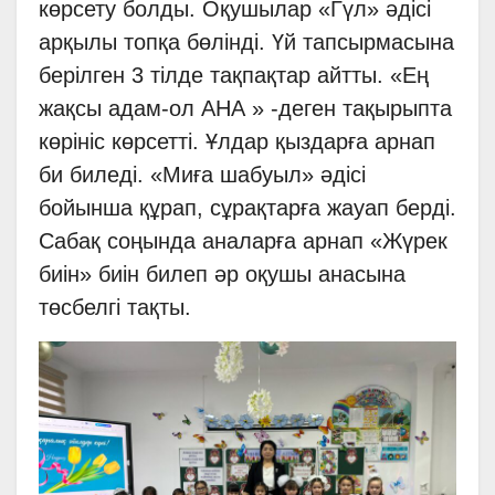
көрсету болды. Оқушылар «Гүл» әдісі
арқылы топқа бөлінді. Үй тапсырмасына
берілген 3 тілде тақпақтар айтты. «Ең
жақсы адам-ол АНА » -деген тақырыпта
көрініс көрсетті. Ұлдар қыздарға арнап
би биледі. «Миға шабуыл» әдісі
бойынша құрап, сұрақтарға жауап берді.
Сабақ соңында аналарға арнап «Жүрек
биін» биін билеп әр оқушы анасына
төсбелгі тақты.