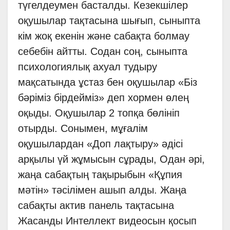
түгелдеумен басталды. Кезекшілер
оқушылар тақтасына шығып, сыныпта
кім жоқ екенін және сабақта болмау
себебін айтты. Содан соң, сыныпта
психологиялық ахуал тудыру
мақсатында ұстаз бен оқушылар «Біз
бәріміз бірдейміз» деп хормен өлең
оқыды. Оқушылар 2 топқа бөлініп
отырды. Сонымен, мұғалім
оқушылардан «Доп лақтыру» әдісі
арқылы үй жұмысын сұрады, Одан әрі,
жаңа сабақтың тақырыбын «Құпия
мәтін» тәсілімен ашып алды. Жаңа
сабақты актив панель тақтасына
Жасанды Интеллект видеосын қосып