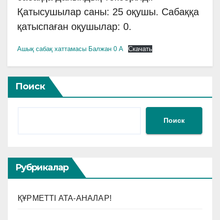
Қатысушылар саны: 25 оқушы. Сабаққа
қатыспаған оқушылар: 0.
Ашық сабақ хаттамасы Балжан 0 А
Скачать
Поиск
Поиск
Рубрикалар
ҚҰРМЕТТІ АТА-АНАЛАР!