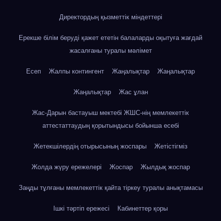
Директордың қызметтік міндеттері
Ерекше білім беруді қажет ететін балаларды оқытуға жағдай
жасалғаны туралы мәлімет
Есеп
Жалпы контингент
Жаңалықтар
Жаңалықтар
Жаңалықтар
Жас ұлан
Жас-Дарын бастауыш мектебі ЖШС-нің мемлекеттік
аттестаттаудың қорытындысы бойынша есебі
Жетекшілердің отырысының жоспары
Жетістігміз
Жолда жүру ережелері
Жоспар
Жылдық жоспар
Заңды тұлғаны мемлекеттік қайта тіркеу туралы анықтамасы
Ішкі тәртіп ережесі
Кабинеттер қоры