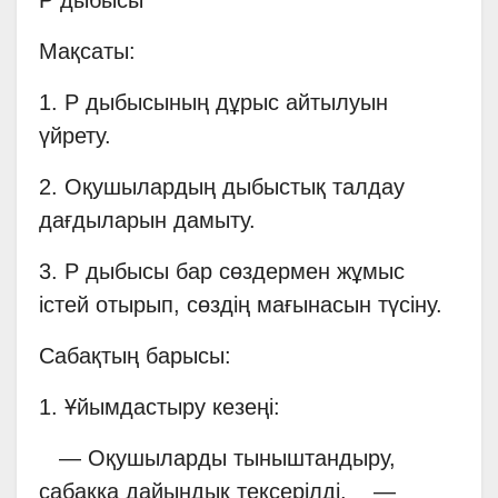
Мақсаты:
1. Р дыбысының дұрыс айтылуын
үйрету.
2. Оқушылардың дыбыстық талдау
дағдыларын дамыту.
3. Р дыбысы бар сөздермен жұмыс
істей отырып, сөздің мағынасын түсіну.
Сабақтың барысы:
1. Ұйымдастыру кезеңі:
— Оқушыларды тыныштандыру,
сабаққа дайындық тексерілді. —