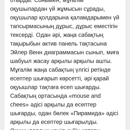
оқушылардан үй жұмысын сұрады,
оқушылар қолдарына қаламдарымен үй
тапсырмасының дұрыс, дұрыс еместігін
тексерді. Одан әрі, жаңа сабақтың
тақырыбын актив панель тақтасына
Эйлер Венн диаграммасын сынып, миға
шабуыл жасау арқылы арқылы ашты.
Мұғалім жаңа сабақтың үлгісі ретінде
есептер шығарып көрсетті, әрі қарай
оқуышлар тақтаға есеп шығарды.
Сабақтың ортасында «mouse and
chees» әдісі арқылы да есептер
шығарды, одан бөлек «Пирамида» әдісі
арқылы да есептер шығарылды.