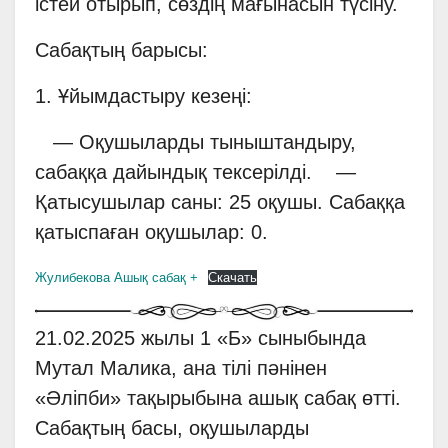
істей отырып, сөздің мағынасын түсіну.
Сабақтың барысы:
1. Ұйымдастыру кезеңі:
— Оқушыларды тыныштандыру,
сабаққа дайындық тексерілді. —
Қатысушылар саны: 25 оқушы. Сабаққа
қатыспаған оқушылар: 0.
Жулибекова Ашық сабақ +
Скачать
21.02.2025 жылы 1 «Б» сыныбында
Мутал Малика, ана тілі пәнінен
«Әліпби» тақырыбына ашық сабақ өтті.
Сабақтың басы, оқушыларды