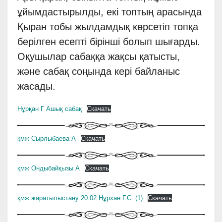
ұйымдастырылды, екі топтың арасында
Қыран тобы жылдамдық көрсетіп топқа
берілген есепті бірінші болып шығарды.
Оқушылар сабаққа жақсы қатысты,
және сабақ соңында кері байланыс
жасады.
Нұрқан Г Ашық сабақ
Скачать
қмж Сырлыбаева А
Скачать
қмж Ондыбайқызы А
Скачать
қмж жаратылыстану 20.02 Нұрхан Г.С. (1)
Скачать