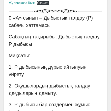
Жулибекова Қмж
Скачать
0 «А» сынып – Дыбыстық талдау (Р)
сабағы хаттамасы
Сабақтың тақырыбы: Дыбыстық талдау.
Р дыбысы
Мақсаты:
1. Р дыбысының дұрыс айтылуын
үйрету.
2. Оқушылардың дыбыстық талдау
дағдыларын дамыту.
3. Р дыбысы бар сөздермен жұмыс