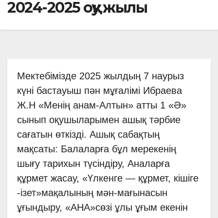
2024-2025 оқу жылы
Мектебімізде 2025 жылдың 7 наурыз
күні бастауыш пән мұғалімі Ибраева
Ж.Н «Менің анам-Алтын» атты 1 «Ә»
сынып оқушыларымен ашық тәрбие
сағатын өткізді. Ашық сабақтың
мақсаты: Балаларға бұл мерекенің
шығу тарихын түсіндіру, Аналарға
құрмет жасау, «Үлкенге — құрмет, кішіге
-ізет»мақалының мән-мағынасын
ұғындыру, «АНА»сөзі ұлы ұғым екенін