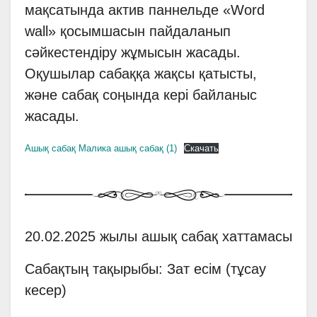
мақсатында актив паннельде «Word
wall» қосымшасын пайдаланып
сәйкестендіру жұмысын жасады.
Оқушылар сабаққа жақсы қатысты,
және сабақ соңында кері байланыс
жасады.
Ашық сабақ Малика ашық сабақ (1)
Скачать
20.02.2025 жылы ашық сабақ хаттамасы
Сабақтың тақырыбы: Зат есім (тұсау
кесер)