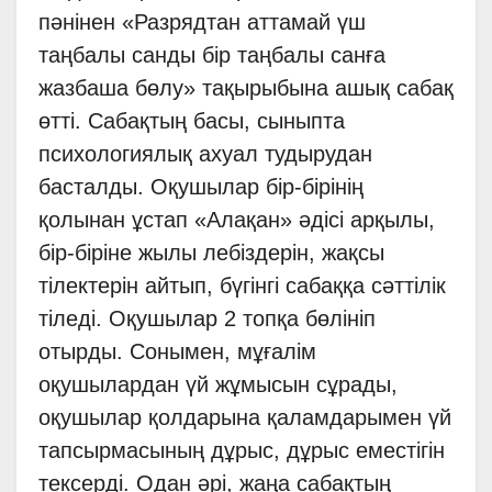
пәнінен «Разрядтан аттамай үш
таңбалы санды бір таңбалы санға
жазбаша бөлу» тақырыбына ашық сабақ
өтті. Сабақтың басы, сыныпта
психологиялық ахуал тудырудан
басталды. Оқушылар бір-бірінің
қолынан ұстап «Алақан» әдісі арқылы,
бір-біріне жылы лебіздерін, жақсы
тілектерін айтып, бүгінгі сабаққа сәттілік
тіледі. Оқушылар 2 топқа бөлініп
отырды. Сонымен, мұғалім
оқушылардан үй жұмысын сұрады,
оқушылар қолдарына қаламдарымен үй
тапсырмасының дұрыс, дұрыс еместігін
тексерді. Одан әрі, жаңа сабақтың