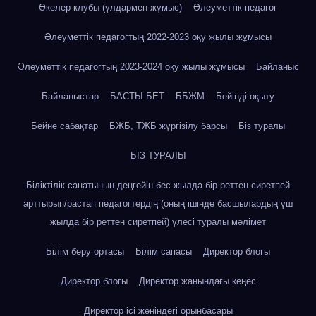
Әкелер клубы (ұлдармен жұмыс)
Әлеуметтік педагог
Әлеуметтік педагогтың 2022-2023 оқу жылы жұмысы
Әлеуметтік педагогтың 2023-2024 оқу жылы жұмысы
Байланыс
Байланыстар
БАСТЫ БЕТ
ББЖМ
Бейінді оқыту
Бейне сабақтар
БЖБ, ТЖБ жүргізілу барсы
Біз туралы
БІЗ ТУРАЛЫ
Біліктілік санатының деңгейін бес жылда бір реттен сиретпей
арттырып/растап педагогтердің (оның ішінде басшылардың үш
жылда бір реттен сиретпей) үлесі туралы мәлімет
Білім беру ортасы
Білім сапасы
Директор блогы
Директор блогы
Директор жанындағы кеңес
Директор ісі жөніндегі орынбасары