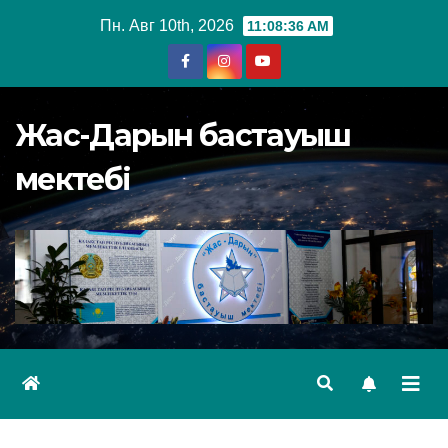
Перейти
Пн. Авг 10th, 2026
11:08:37 AM
к
содержимому
Жас-Дарын бастауыш
мектебі