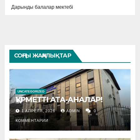
Дарынды балалар мектебі
СОҢҒЫ ЖАҢАЛЫҚТАР
UNCATEGORIZED
ҚҰРМЕТТІ АТА-АНАЛАР!
1 АПРЕЛЯ, 2026
ADMIN
0
КОММЕНТАРИИ