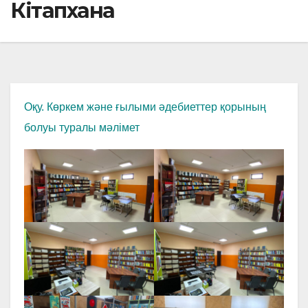
Кітапхана
Оқу. Көркем және ғылыми әдебиеттер қорының
болуы туралы мәлімет