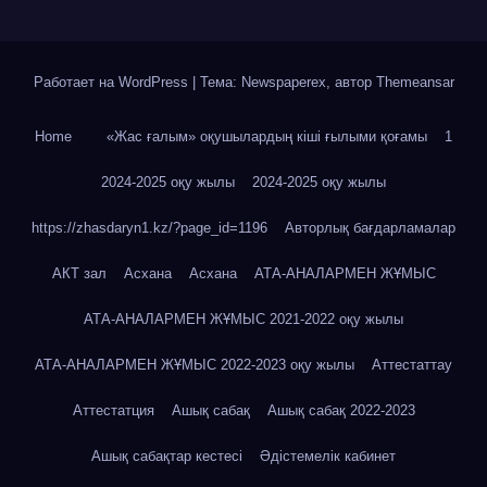
Работает на WordPress
|
Тема: Newspaperex, автор
Themeansar
Home
«Жас ғалым» оқушылардың кіші ғылыми қоғамы
1
2024-2025 оқу жылы
2024-2025 оқу жылы
https://zhasdaryn1.kz/?page_id=1196
Авторлық бағдарламалар
АКТ зал
Асхана
Асхана
АТА-АНАЛАРМЕН ЖҰМЫС
АТА-АНАЛАРМЕН ЖҰМЫС 2021-2022 оқу жылы
АТА-АНАЛАРМЕН ЖҰМЫС 2022-2023 оқу жылы
Аттестаттау
Аттестатция
Ашық сабақ
Ашық сабақ 2022-2023
Ашық сабақтар кестесі
Әдістемелік кабинет