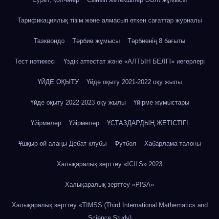
Тарификациялық тізім және алмасып өткен сағаттар журналы
Таэквондо
Тәрбие жұмысы
Тәрбиенің 8 бағыты
Тест нәтижесі
Үздік аттестат және «АЛТЫН БЕЛГІ» иегерлері
ҮЙДЕ ОҚЫТУ
Үйде оқыту 2021-2022 оқу жылы
Үйде оқыту 2022-2023 оқу жылы
Үйірме жұмыстары
Үйірмелер
Үйірмелер
ҰСТАЗДАРДЫҢ ЖЕТІСТІГІ
Ұшқыр ой алаңы Дебат клубы
Футбол
Хабарлама талоны
Халықаралық зерттеу «IСILS» 2023
Халықаралық зерттеу «PISA»
Халықаралық зерттеу «TIMSS (Third International Mathematics and
Science Study)