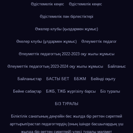
Әдістемелік кеңес
Әдістемелік кеңес
Әдістемелік пән бірлестіктері
Әжелер клубы (қыздармен жұмыс)
Әкелер клубы (ұлдармен жұмыс)
Әлеуметтік педагог
Әлеуметтік педагогтың 2022-2023 оқу жылы жұмысы
Әлеуметтік педагогтың 2023-2024 оқу жылы жұмысы
Байланыс
Байланыстар
БАСТЫ БЕТ
ББЖМ
Бейінді оқыту
Бейне сабақтар
БЖБ, ТЖБ жүргізілу барсы
Біз туралы
БІЗ ТУРАЛЫ
Біліктілік санатының деңгейін бес жылда бір реттен сиретпей
арттырып/растап педагогтердің (оның ішінде басшылардың үш
жылда бір реттен сиретпей) үлесі туралы мәлімет