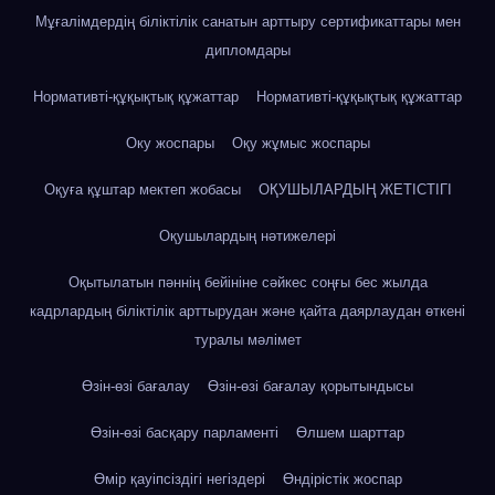
Мұғалімдердің біліктілік санатын арттыру сертификаттары мен
дипломдары
Нормативті-құқықтық құжаттар
Нормативті-құқықтық құжаттар
Оку жоспары
Оқу жұмыс жоспары
Оқуға құштар мектеп жобасы
ОҚУШЫЛАРДЫҢ ЖЕТІСТІГІ
Оқушылардың нәтижелері
Оқытылатын пәннің бейініне сәйкес соңғы бес жылда
кадрлардың біліктілік арттырудан және қайта даярлаудан өткені
туралы мәлімет
Өзін-өзі бағалау
Өзін-өзі бағалау қорытындысы
Өзін-өзі басқару парламенті
Өлшем шарттар
Өмір қауіпсіздігі негіздері
Өндірістік жоспар