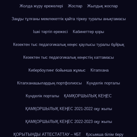
Жолда жүру ережелері
Жоспар
Жылдық жоспар
Заңды тұлғаны мемлекеттік қайта тіркеу туралы анықтамасы
Ішкі тәртіп ережесі
Кабинеттер қоры
Кезектен тыс педагогикалық кеңес қаулысы туралы бұйрық
Кезектен тыс педагогикалық кеңестің хаттамасы
Кибербоулинг бойынша жұмыс
Кітапхана
Кітапханашылардың портфолиосы
Күнделік порталы
Күнделік порталы
ҚАМҚОРШЫЛЫҚ КЕҢЕС
ҚАМҚОРШЫЛЫҚ КЕҢЕС 2021-2022 оқу жылы
ҚАМҚОРШЫЛЫҚ КЕҢЕС 2022-2023 оқу жылы
ҚОРЫТЫНДЫ АТТЕСТАТТАУ – ҰБТ
Қосымша білім беру