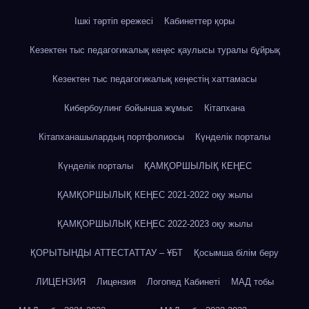
Ішкі тәртіп ережесі
Кабинеттер қоры
Кезектен тыс педагогикалық кеңес қаулысы туралы бұйрық
Кезектен тыс педагогикалық кеңестің хаттамасы
Кибербоулинг бойынша жұмыс
Кітапхана
Кітапханашылардың портфолиосы
Күнделік порталы
Күнделік порталы
ҚАМҚОРШЫЛЫҚ КЕҢЕС
ҚАМҚОРШЫЛЫҚ КЕҢЕС 2021-2022 оқу жылы
ҚАМҚОРШЫЛЫҚ КЕҢЕС 2022-2023 оқу жылы
ҚОРЫТЫНДЫ АТТЕСТАТТАУ – ҰБТ
Қосымша білім беру
ЛИЦЕНЗИЯ
Лицензия
Логопед Кабинеті
МАД тобы