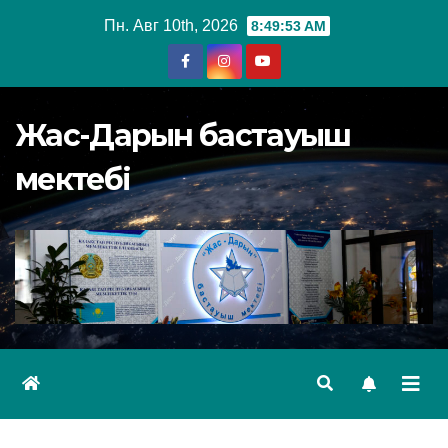
Перейти
Пн. Авг 10th, 2026
8:49:53 AM
к
содержимому
Жас-Дарын бастауыш
мектебі