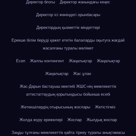
Директор блогы
Директор жанындағы кеңес
Директор ісі жөніндегі орынбасары
Директордың қызметтік міндеттері
Ерекше білім беруді қажет ететін балаларды оқытуға жағдай
жасалғаны туралы мәлімет
Есеп
Жалпы контингент
Жаңалықтар
Жаңалықтар
Жаңалықтар
Жас ұлан
Жас-Дарын бастауыш мектебі ЖШС-нің мемлекеттік
аттестаттаудың қорытындысы бойынша есебі
Жетекшілердің отырысының жоспары
Жетістігміз
Жолда жүру ережелері
Жоспар
Жылдық жоспар
Заңды тұлғаны мемлекеттік қайта тіркеу туралы анықтамасы