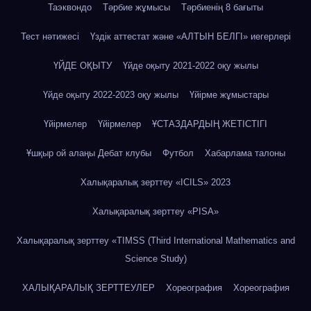
Таэквондо
Тәрбие жұмысы
Тәрбиенің 8 бағыты
Тест нәтижесі
Үздік аттестат және «АЛТЫН БЕЛГІ» иегерлері
ҮЙДЕ ОҚЫТУ
Үйде оқыту 2021-2022 оқу жылы
Үйде оқыту 2022-2023 оқу жылы
Үйірме жұмыстары
Үйірмелер
Үйірмелер
ҰСТАЗДАРДЫҢ ЖЕТІСТІГІ
Ұшқыр ой алаңы Дебат клубы
Футбол
Хабарлама талоны
Халықаралық зерттеу «IСILS» 2023
Халықаралық зерттеу «PISA»
Халықаралық зерттеу «TIMSS (Third International Mathematics and
Science Study)
ХАЛЫҚАРАЛЫҚ ЗЕРТТЕУЛЕР
Хореография
Хореография