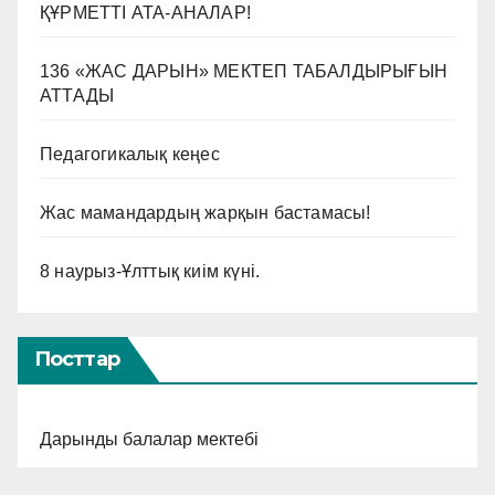
ҚҰРМЕТТІ АТА-АНАЛАР!
136 «ЖАС ДАРЫН» МЕКТЕП ТАБАЛДЫРЫҒЫН
АТТАДЫ
Педагогикалық кеңес
Жас мамандардың жарқын бастамасы!
8 наурыз-Ұлттық киім күні.
Посттар
Дарынды балалар мектебі