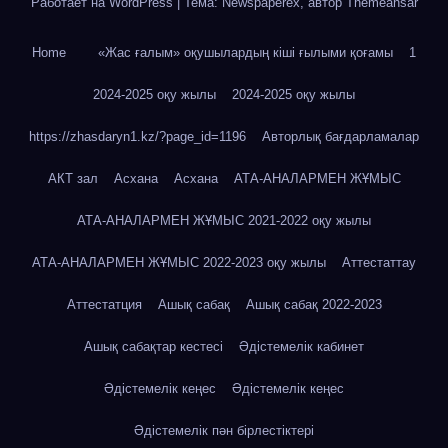
Работает на WordPress
|
Тема: Newspaperex, автор
Themeansar
Home
«Жас ғалым» оқушылардың кіші ғылыми қоғамы
1
2024-2025 оқу жылы
2024-2025 оқу жылы
https://zhasdaryn1.kz/?page_id=1196
Авторлық бағдарламалар
АКТ зал
Асхана
Асхана
АТА-АНАЛАРМЕН ЖҰМЫС
АТА-АНАЛАРМЕН ЖҰМЫС 2021-2022 оқу жылы
АТА-АНАЛАРМЕН ЖҰМЫС 2022-2023 оқу жылы
Аттестаттау
Аттестатция
Ашық сабақ
Ашық сабақ 2022-2023
Ашық сабақтар кестесі
Әдістемелік кабинет
Әдістемелік кеңес
Әдістемелік кеңес
Әдістемелік пән бірлестіктері