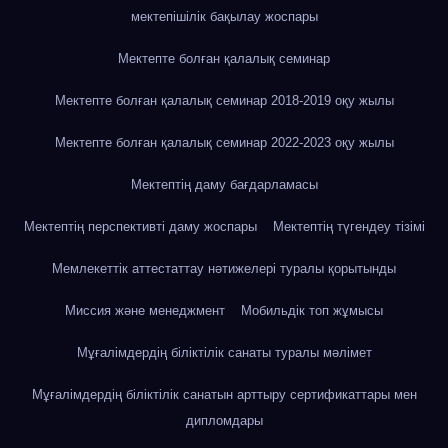
мектепішілік бақылау жоспары
Мектепте болған қалалық семинар
Мектепте болған қалалық семинар 2018-2019 оқу жылы
Мектепте болған қалалық семинар 2022-2023 оқу жылы
Мектептің даму бағдарламасы
Мектептің перспективті даму жоспары
Мектептің түгендеу тізімі
Мемлекеттік аттестаттау нәтижелері туралы қорытынды
Миссия және менеджмент
Мобильдік топ жұмысы
Мұғалімдердің біліктілік санаты туралы мәлімет
Мұғалімдердің біліктілік санатын арттыру сертификаттары мен
дипломдары