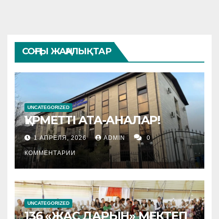
СОҢҒЫ ЖАҢАЛЫҚТАР
UNCATEGORIZED
ҚҰРМЕТТІ АТА-АНАЛАР!
1 АПРЕЛЯ, 2026
ADMIN
0
КОММЕНТАРИИ
UNCATEGORIZED
136 «ЖАС ДАРЫН» МЕКТЕП