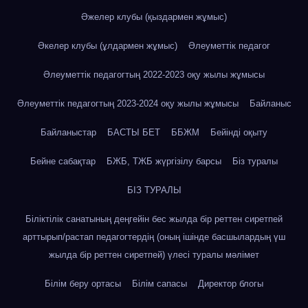
Әжелер клубы (қыздармен жұмыс)
Әкелер клубы (ұлдармен жұмыс)
Әлеуметтік педагог
Әлеуметтік педагогтың 2022-2023 оқу жылы жұмысы
Әлеуметтік педагогтың 2023-2024 оқу жылы жұмысы
Байланыс
Байланыстар
БАСТЫ БЕТ
ББЖМ
Бейінді оқыту
Бейне сабақтар
БЖБ, ТЖБ жүргізілу барсы
Біз туралы
БІЗ ТУРАЛЫ
Біліктілік санатының деңгейін бес жылда бір реттен сиретпей
арттырып/растап педагогтердің (оның ішінде басшылардың үш
жылда бір реттен сиретпей) үлесі туралы мәлімет
Білім беру ортасы
Білім сапасы
Директор блогы