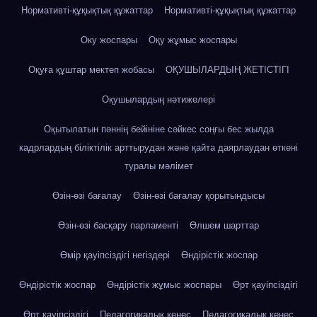
Нормативті-құқықтық құжаттар
Нормативті-құқықтық құжаттар
Оку жоспары
Оқу жұмыс жоспары
Оқуға құштар мектеп жобасы
ОҚУШЫЛАРДЫҢ ЖЕТІСТІГІ
Оқушылардың нәтижелері
Оқытылатын пәннің бейініне сәйкес соңғы бес жылда
кадрлардың біліктілік арттырудан және қайта даярлаудан өткені
туралы мәлімет
Өзін-өзі бағалау
Өзін-өзі бағалау қорытындысы
Өзін-өзі басқару парламенті
Өлшем шарттар
Өмір қауіпсіздігі негіздері
Өндірістік жоспар
Өндірістік жоспар
Өндірістік жұмыс жоспары
Өрт қауіпсіздігі
Өрт қауіпсіздігі
Педагогикалық кеңес
Педагогикалық кеңес