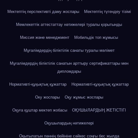
Мектептің перспективті даму жоспары
Мектептің түгендеу тізімі
Мемлекеттік аттестаттау нәтижелері туралы қорытынды
Миссия және менеджмент
Мобильдік топ жұмысы
Мұғалімдердің біліктілік санаты туралы мәлімет
Мұғалімдердің біліктілік санатын арттыру сертификаттары мен
дипломдары
Нормативті-құқықтық құжаттар
Нормативті-құқықтық құжаттар
Оку жоспары
Оқу жұмыс жоспары
Оқуға құштар мектеп жобасы
ОҚУШЫЛАРДЫҢ ЖЕТІСТІГІ
Оқушылардың нәтижелері
Оқытылатын пәннің бейініне сәйкес соңғы бес жылда