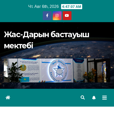
Перейти
Чт. Авг 6th, 2026
4:47:07 AM
к
содержимому
Жас-Дарын бастауыш
мектебі