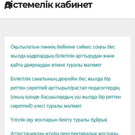
Әдістемелік кабинет
Оқытылатын пәннің бейініне сәйкес соңғы бес
жылда кадрлардың біліктілік арттырудан және
қайта даярлаудан өткені туралы мәлімет
Біліктілік санатының деңгейін бес жылда бір
реттен сиретпей арттырып/растап педагогтердің
(оның ішінде басшылардың үш жылда бір реттен
сиретпей) үлесі туралы мәлімет
Үлгілік оқу жоспарын бекіту туралы бұйрық
Аттестациядан өтудің перспективалық жоспары