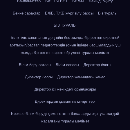
Байланыстар
БАСТЫ БЕТ
ББЖМ
Бейінді оқыту
Бейне сабақтар
БЖБ, ТЖБ жүргізілу барсы
Біз туралы
БІЗ ТУРАЛЫ
Біліктілік санатының деңгейін бес жылда бір реттен сиретпей
арттырып/растап педагогтердің (оның ішінде басшылардың үш
жылда бір реттен сиретпей) үлесі туралы мәлімет
Білім беру ортасы
Білім сапасы
Директор блогы
Директор блогы
Директор жанындағы кеңес
Директор ісі жөніндегі орынбасары
Директордың қызметтік міндеттері
Ерекше білім беруді қажет ететін балаларды оқытуға жағдай
жасалғаны туралы мәлімет