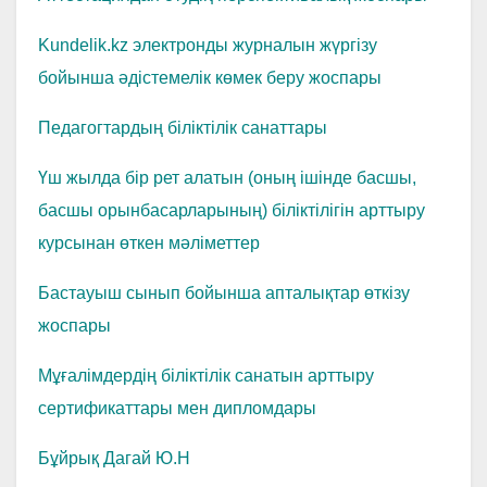
Kundelik.kz электронды журналын жүргізу
бойынша әдістемелік көмек беру жоспары
Педагогтардың біліктілік санаттары
Үш жылда бір рет алатын (оның ішінде басшы,
басшы орынбасарларының) біліктілігін арттыру
курсынан өткен мәліметтер
Бастауыш сынып бойынша апталықтар өткізу
жоспары
Мұғалімдердің біліктілік санатын арттыру
сертификаттары мен дипломдары
Бұйрық Дагай Ю.Н