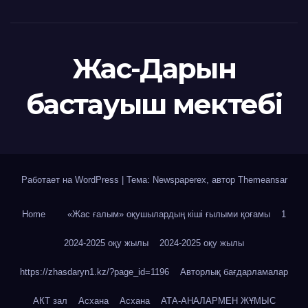
Жас-Дарын
бастауыш мектебі
Работает на WordPress
|
Тема: Newspaperex, автор
Themeansar
Home
«Жас ғалым» оқушылардың кіші ғылыми қоғамы
1
2024-2025 оқу жылы
2024-2025 оқу жылы
https://zhasdaryn1.kz/?page_id=1196
Авторлық бағдарламалар
АКТ зал
Асхана
Асхана
АТА-АНАЛАРМЕН ЖҰМЫС