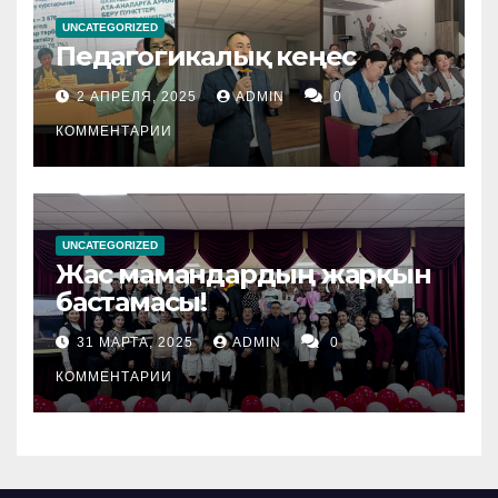
UNCATEGORIZED
Педагогикалық кеңес
2 АПРЕЛЯ, 2025
ADMIN
0
КОММЕНТАРИИ
UNCATEGORIZED
Жас мамандардың жарқын
бастамасы!
31 МАРТА, 2025
ADMIN
0
КОММЕНТАРИИ