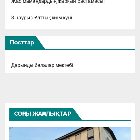
Жас мамандардың жарқын бастамасы!
8 наурыз-Ұлттық киім күні.
Посттар
Дарынды балалар мектебі
СОҢҒЫ ЖАҢАЛЫҚТАР