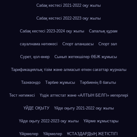
Сабақ кестесі 2021-2022 оқу жылы
Сабақ кестесі 2022-2023 оқу жылы
Сабақ кестесі 2023-2024 оқу жылы
Сапалық құрам
сауалнама нәтижесі
Спорт аланшасы
Спорт зал
Сурет, қол-өнер
Сынып жетекшілер ӘБЖ жұмысы
Тарификациялық тізім және алмасып өткен сағаттар журналы
Таэквондо
Тәрбие жұмысы
Тәрбиенің 8 бағыты
Тест нәтижесі
Үздік аттестат және «АЛТЫН БЕЛГІ» иегерлері
ҮЙДЕ ОҚЫТУ
Үйде оқыту 2021-2022 оқу жылы
Үйде оқыту 2022-2023 оқу жылы
Үйірме жұмыстары
Үйірмелер
Үйірмелер
ҰСТАЗДАРДЫҢ ЖЕТІСТІГІ