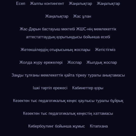
Есеп
Жалпы контингент
Жаңалықтар
Жаңалықтар
Жаңалықтар
Жас ұлан
Жас-Дарын бастауыш мектебі ЖШС-нің мемлекеттік
аттестаттаудың қорытындысы бойынша есебі
Жетекшілердің отырысының жоспары
Жетістігміз
Жолда жүру ережелері
Жоспар
Жылдық жоспар
Заңды тұлғаны мемлекеттік қайта тіркеу туралы анықтамасы
Ішкі тәртіп ережесі
Кабинеттер қоры
Кезектен тыс педагогикалық кеңес қаулысы туралы бұйрық
Кезектен тыс педагогикалық кеңестің хаттамасы
Кибербоулинг бойынша жұмыс
Кітапхана