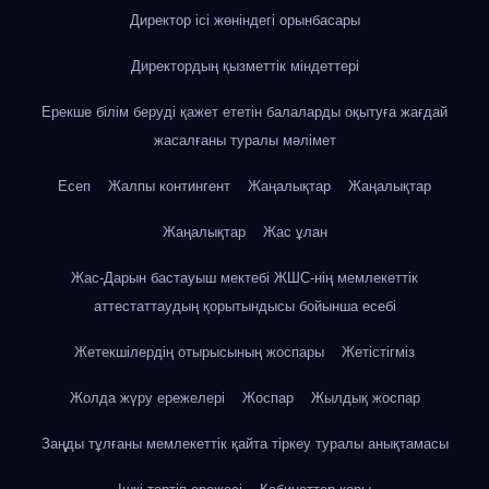
Директор ісі жөніндегі орынбасары
Директордың қызметтік міндеттері
Ерекше білім беруді қажет ететін балаларды оқытуға жағдай
жасалғаны туралы мәлімет
Есеп
Жалпы контингент
Жаңалықтар
Жаңалықтар
Жаңалықтар
Жас ұлан
Жас-Дарын бастауыш мектебі ЖШС-нің мемлекеттік
аттестаттаудың қорытындысы бойынша есебі
Жетекшілердің отырысының жоспары
Жетістігміз
Жолда жүру ережелері
Жоспар
Жылдық жоспар
Заңды тұлғаны мемлекеттік қайта тіркеу туралы анықтамасы