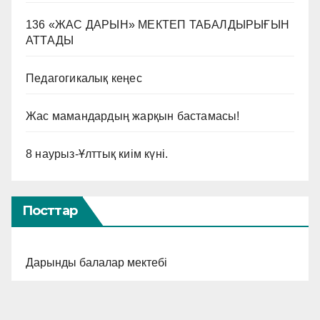
136 «ЖАС ДАРЫН» МЕКТЕП ТАБАЛДЫРЫҒЫН
АТТАДЫ
Педагогикалық кеңес
Жас мамандардың жарқын бастамасы!
8 наурыз-Ұлттық киім күні.
Посттар
Дарынды балалар мектебі