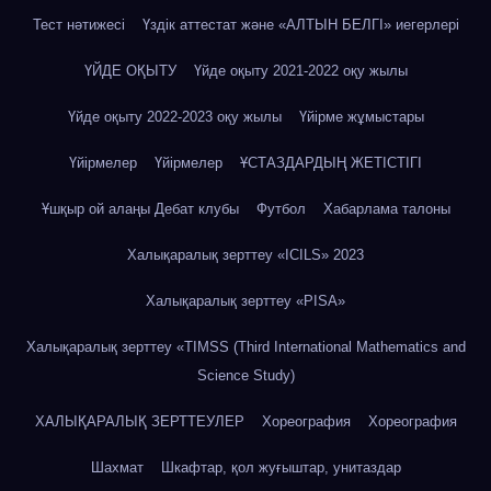
Тест нәтижесі
Үздік аттестат және «АЛТЫН БЕЛГІ» иегерлері
ҮЙДЕ ОҚЫТУ
Үйде оқыту 2021-2022 оқу жылы
Үйде оқыту 2022-2023 оқу жылы
Үйірме жұмыстары
Үйірмелер
Үйірмелер
ҰСТАЗДАРДЫҢ ЖЕТІСТІГІ
Ұшқыр ой алаңы Дебат клубы
Футбол
Хабарлама талоны
Халықаралық зерттеу «IСILS» 2023
Халықаралық зерттеу «PISA»
Халықаралық зерттеу «TIMSS (Third International Mathematics and
Science Study)
ХАЛЫҚАРАЛЫҚ ЗЕРТТЕУЛЕР
Хореография
Хореография
Шахмат
Шкафтар, қол жуғыштар, унитаздар