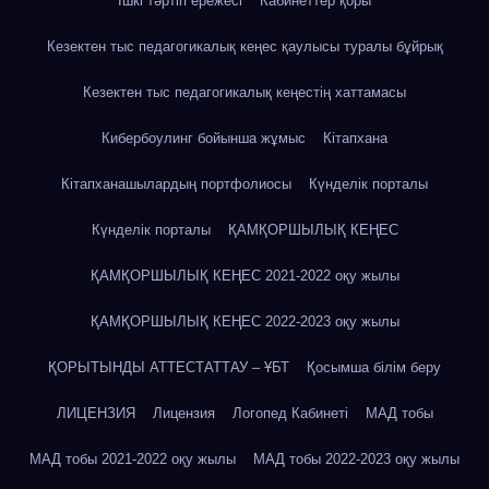
Ішкі тәртіп ережесі
Кабинеттер қоры
Кезектен тыс педагогикалық кеңес қаулысы туралы бұйрық
Кезектен тыс педагогикалық кеңестің хаттамасы
Кибербоулинг бойынша жұмыс
Кітапхана
Кітапханашылардың портфолиосы
Күнделік порталы
Күнделік порталы
ҚАМҚОРШЫЛЫҚ КЕҢЕС
ҚАМҚОРШЫЛЫҚ КЕҢЕС 2021-2022 оқу жылы
ҚАМҚОРШЫЛЫҚ КЕҢЕС 2022-2023 оқу жылы
ҚОРЫТЫНДЫ АТТЕСТАТТАУ – ҰБТ
Қосымша білім беру
ЛИЦЕНЗИЯ
Лицензия
Логопед Кабинеті
МАД тобы
МАД тобы 2021-2022 оқу жылы
МАД тобы 2022-2023 оқу жылы