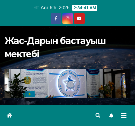
Перейти
Чт. Авг 6th, 2026
2:34:41 AM
к
содержимому
Жас-Дарын бастауыш
мектебі