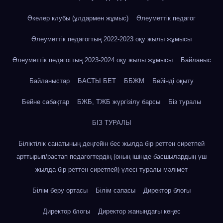
Әкелер клубы (ұлдармен жұмыс)
Әлеуметтік педагог
Әлеуметтік педагогтың 2022-2023 оқу жылы жұмысы
Әлеуметтік педагогтың 2023-2024 оқу жылы жұмысы
Байланыс
Байланыстар
БАСТЫ БЕТ
ББЖМ
Бейінді оқыту
Бейне сабақтар
БЖБ, ТЖБ жүргізілу барсы
Біз туралы
БІЗ ТУРАЛЫ
Біліктілік санатының деңгейін бес жылда бір реттен сиретпей
арттырып/растап педагогтердің (оның ішінде басшылардың үш
жылда бір реттен сиретпей) үлесі туралы мәлімет
Білім беру ортасы
Білім сапасы
Директор блогы
Директор блогы
Директор жанындағы кеңес