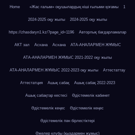
Home
«Жас ғалым» оқушылардың кіші ғылыми қоғамы
1
2024-2025 оқу жылы
2024-2025 оқу жылы
https://zhasdaryn1.kz/?page_id=1196
Авторлық бағдарламалар
АКТ зал
Асхана
Асхана
АТА-АНАЛАРМЕН ЖҰМЫС
АТА-АНАЛАРМЕН ЖҰМЫС 2021-2022 оқу жылы
АТА-АНАЛАРМЕН ЖҰМЫС 2022-2023 оқу жылы
Аттестаттау
Аттестатция
Ашық сабақ
Ашық сабақ 2022-2023
Ашық сабақтар кестесі
Әдістемелік кабинет
Әдістемелік кеңес
Әдістемелік кеңес
Әдістемелік пән бірлестіктері
Әжелер клубы (қыздармен жұмыс)