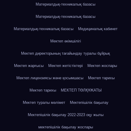
Материалдық-техникалық базасы
Материалдық-техникалық базасы
Материалдық-техникалық базасы
Медициналық кабинет
Мектеп әкімшілігі
Мектеп директорының тағайындау туралы бұйрық
Мектеп жарғысы
Мектеп жетістіктері
Мектеп жоспары
Мектеп лицензиясы және қосымшасы
Мектеп тарихы
Мектеп тарихы
МЕКТЕП ТӨЛҚҰЖАТЫ
Мектеп туралы мәлімет
Мектепішілік бақылау
Мектепішілік бақылау 2022-2023 оқу жылы
мектепішілік бақылау жоспары