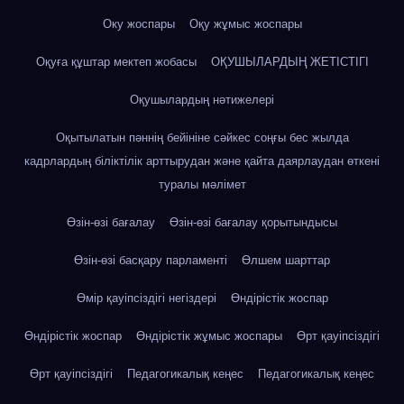
Оку жоспары
Оқу жұмыс жоспары
Оқуға құштар мектеп жобасы
ОҚУШЫЛАРДЫҢ ЖЕТІСТІГІ
Оқушылардың нәтижелері
Оқытылатын пәннің бейініне сәйкес соңғы бес жылда
кадрлардың біліктілік арттырудан және қайта даярлаудан өткені
туралы мәлімет
Өзін-өзі бағалау
Өзін-өзі бағалау қорытындысы
Өзін-өзі басқару парламенті
Өлшем шарттар
Өмір қауіпсіздігі негіздері
Өндірістік жоспар
Өндірістік жоспар
Өндірістік жұмыс жоспары
Өрт қауіпсіздігі
Өрт қауіпсіздігі
Педагогикалық кеңес
Педагогикалық кеңес