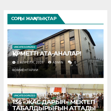
СОҢҒЫ ЖАҢАЛЫҚТАР
UNCATEGORIZED
ҚҰРМЕТТІ АТА-АНАЛАР!
1 АПРЕЛЯ, 2026
ADMIN
0
КОММЕНТАРИИ
UNCATEGORIZED
136 «ЖАС ДАРЫН» МЕКТЕП
ТАБАЛДЫРЫҒЫН АТТАДЫ