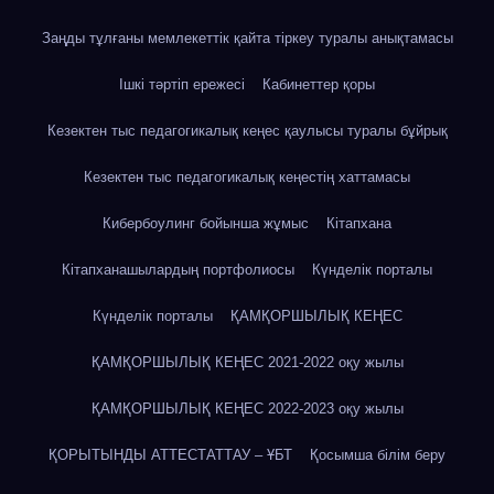
Заңды тұлғаны мемлекеттік қайта тіркеу туралы анықтамасы
Ішкі тәртіп ережесі
Кабинеттер қоры
Кезектен тыс педагогикалық кеңес қаулысы туралы бұйрық
Кезектен тыс педагогикалық кеңестің хаттамасы
Кибербоулинг бойынша жұмыс
Кітапхана
Кітапханашылардың портфолиосы
Күнделік порталы
Күнделік порталы
ҚАМҚОРШЫЛЫҚ КЕҢЕС
ҚАМҚОРШЫЛЫҚ КЕҢЕС 2021-2022 оқу жылы
ҚАМҚОРШЫЛЫҚ КЕҢЕС 2022-2023 оқу жылы
ҚОРЫТЫНДЫ АТТЕСТАТТАУ – ҰБТ
Қосымша білім беру