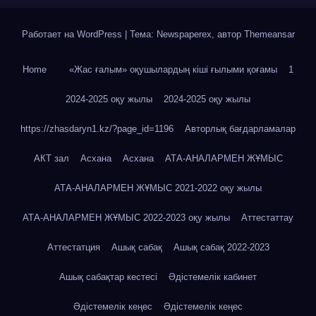
Работает на WordPress
|
Тема: Newspaperex, автор
Themeansar
Home
«Жас ғалым» оқушылардың кіші ғылыми қоғамы
1
2024-2025 оқу жылы
2024-2025 оқу жылы
https://zhasdaryn1.kz/?page_id=1196
Авторлық бағдарламалар
АКТ зал
Асхана
Асхана
АТА-АНАЛАРМЕН ЖҰМЫС
АТА-АНАЛАРМЕН ЖҰМЫС 2021-2022 оқу жылы
АТА-АНАЛАРМЕН ЖҰМЫС 2022-2023 оқу жылы
Аттестаттау
Аттестатция
Ашық сабақ
Ашық сабақ 2022-2023
Ашық сабақтар кестесі
Әдістемелік кабинет
Әдістемелік кеңес
Әдістемелік кеңес