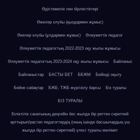
Әдістемелік пән бірлестіктері
Әжелер клубы (қыздармен жұмыс)
Әкелер клубы (ұлдармен жұмыс)
Әлеуметтік педагог
Әлеуметтік педагогтың 2022-2023 оқу жылы жұмысы
Әлеуметтік педагогтың 2023-2024 оқу жылы жұмысы
Байланыс
Байланыстар
БАСТЫ БЕТ
ББЖМ
Бейінді оқыту
Бейне сабақтар
БЖБ, ТЖБ жүргізілу барсы
Біз туралы
БІЗ ТУРАЛЫ
Біліктілік санатының деңгейін бес жылда бір реттен сиретпей
арттырып/растап педагогтердің (оның ішінде басшылардың үш
жылда бір реттен сиретпей) үлесі туралы мәлімет