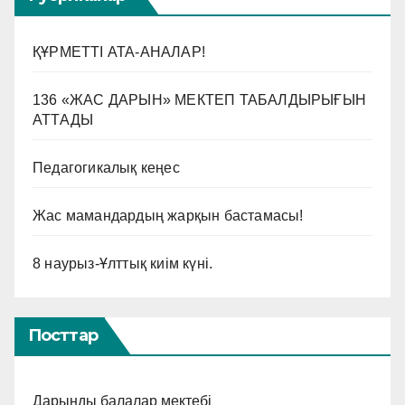
ҚҰРМЕТТІ АТА-АНАЛАР!
136 «ЖАС ДАРЫН» МЕКТЕП ТАБАЛДЫРЫҒЫН
АТТАДЫ
Педагогикалық кеңес
Жас мамандардың жарқын бастамасы!
8 наурыз-Ұлттық киім күні.
Посттар
Дарынды балалар мектебі