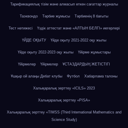
Тарификациялық тізім және алмасып өткен сағаттар журналы
Таэквондо
Тәрбие жұмысы
Тәрбиенің 8 бағыты
Тест нәтижесі
Үздік аттестат және «АЛТЫН БЕЛГІ» иегерлері
ҮЙДЕ ОҚЫТУ
Үйде оқыту 2021-2022 оқу жылы
Үйде оқыту 2022-2023 оқу жылы
Үйірме жұмыстары
Үйірмелер
Үйірмелер
ҰСТАЗДАРДЫҢ ЖЕТІСТІГІ
Ұшқыр ой алаңы Дебат клубы
Футбол
Хабарлама талоны
Халықаралық зерттеу «IСILS» 2023
Халықаралық зерттеу «PISA»
Халықаралық зерттеу «TIMSS (Third International Mathematics and
Science Study)