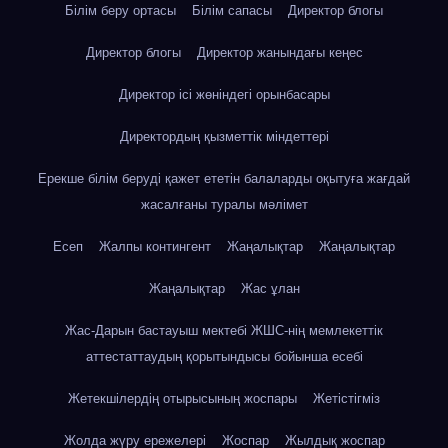
Білім беру ортасы
Білім сапасы
Директор блогы
Директор блогы
Директор жанындағы кеңес
Директор ісі жөніндегі орынбасары
Директордың қызметтік міндеттері
Ерекше білім беруді қажет ететін балаларды оқытуға жағдай
жасалғаны туралы мәлімет
Есеп
Жалпы контингент
Жаңалықтар
Жаңалықтар
Жаңалықтар
Жас ұлан
Жас-Дарын бастауыш мектебі ЖШС-нің мемлекеттік
аттестаттаудың қорытындысы бойынша есебі
Жетекшілердің отырысының жоспары
Жетістігміз
Жолда жүру ережелері
Жоспар
Жылдық жоспар