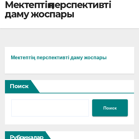
Мектептің перспективті
даму жоспары
Мектептің перспективті даму жоспары
Поиск
Поиск
Рубрикалар