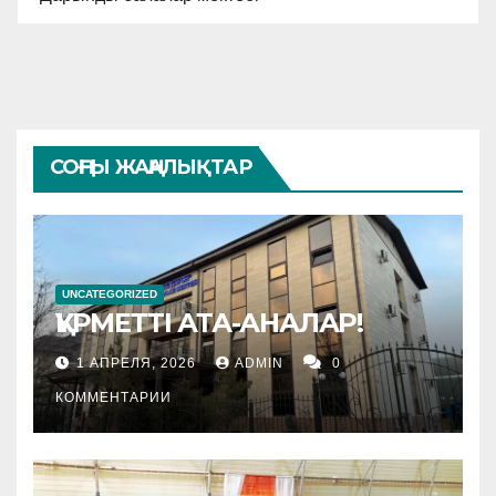
СОҢҒЫ ЖАҢАЛЫҚТАР
UNCATEGORIZED
ҚҰРМЕТТІ АТА-АНАЛАР!
1 АПРЕЛЯ, 2026
ADMIN
0
КОММЕНТАРИИ