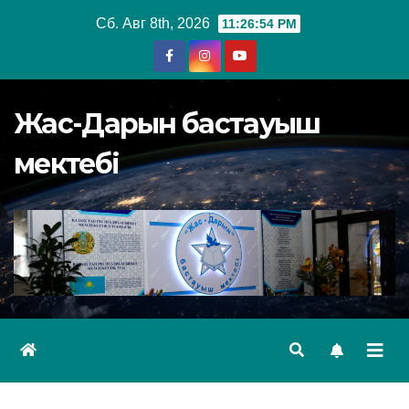
Перейти
Сб. Авг 8th, 2026
11:26:55 PM
к
содержимому
Жас-Дарын бастауыш
мектебі