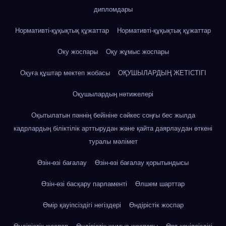
дипломдары
Нормативті-құқықтық құжаттар
Нормативті-құқықтық құжаттар
Оку жоспары
Оқу жұмыс жоспары
Оқуға құштар мектеп жобасы
ОҚУШЫЛАРДЫҢ ЖЕТІСТІГІ
Оқушылардың нәтижелері
Оқытылатын пәннің бейініне сәйкес соңғы бес жылда
кадрлардың біліктілік арттырудан және қайта даярлаудан өткені
туралы мәлімет
Өзін-өзі бағалау
Өзін-өзі бағалау қорытындысы
Өзін-өзі басқару парламенті
Өлшем шарттар
Өмір қауіпсіздігі негіздері
Өндірістік жоспар