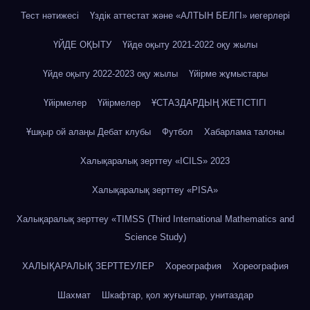
Тест нәтижесі
Үздік аттестат және «АЛТЫН БЕЛГІ» иегерлері
ҮЙДЕ ОҚЫТУ
Үйде оқыту 2021-2022 оқу жылы
Үйде оқыту 2022-2023 оқу жылы
Үйірме жұмыстары
Үйірмелер
Үйірмелер
ҰСТАЗДАРДЫҢ ЖЕТІСТІГІ
Ұшқыр ой алаңы Дебат клубы
Футбол
Хабарлама талоны
Халықаралық зерттеу «IСILS» 2023
Халықаралық зерттеу «PISA»
Халықаралық зерттеу «TIMSS (Third International Mathematics and
Science Study)
ХАЛЫҚАРАЛЫҚ ЗЕРТТЕУЛЕР
Хореография
Хореография
Шахмат
Шкафтар, қол жуғыштар, унитаздар