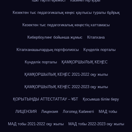
Ішкі тәртіп ережесі
Кабинеттер қоры
Кезектен тыс педагогикалық кеңес қаулысы туралы бұйрық
Кезектен тыс педагогикалық кеңестің хаттамасы
Кибербоулинг бойынша жұмыс
Кітапхана
Кітапханашылардың портфолиосы
Күнделік порталы
Күнделік порталы
ҚАМҚОРШЫЛЫҚ КЕҢЕС
ҚАМҚОРШЫЛЫҚ КЕҢЕС 2021-2022 оқу жылы
ҚАМҚОРШЫЛЫҚ КЕҢЕС 2022-2023 оқу жылы
ҚОРЫТЫНДЫ АТТЕСТАТТАУ – ҰБТ
Қосымша білім беру
ЛИЦЕНЗИЯ
Лицензия
Логопед Кабинеті
МАД тобы
МАД тобы 2021-2022 оқу жылы
МАД тобы 2022-2023 оқу жылы