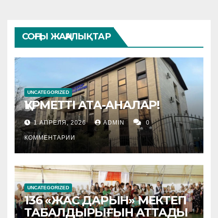
СОҢҒЫ ЖАҢАЛЫҚТАР
UNCATEGORIZED
ҚҰРМЕТТІ АТА-АНАЛАР!
1 АПРЕЛЯ, 2026
ADMIN
0
КОММЕНТАРИИ
UNCATEGORIZED
136 «ЖАС ДАРЫН» МЕКТЕП
ТАБАЛДЫРЫҒЫН АТТАДЫ