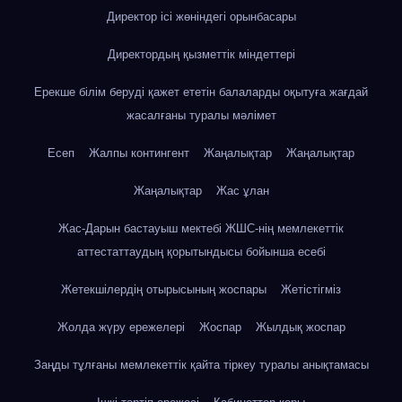
Директор ісі жөніндегі орынбасары
Директордың қызметтік міндеттері
Ерекше білім беруді қажет ететін балаларды оқытуға жағдай
жасалғаны туралы мәлімет
Есеп
Жалпы контингент
Жаңалықтар
Жаңалықтар
Жаңалықтар
Жас ұлан
Жас-Дарын бастауыш мектебі ЖШС-нің мемлекеттік
аттестаттаудың қорытындысы бойынша есебі
Жетекшілердің отырысының жоспары
Жетістігміз
Жолда жүру ережелері
Жоспар
Жылдық жоспар
Заңды тұлғаны мемлекеттік қайта тіркеу туралы анықтамасы