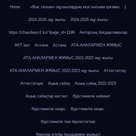
Home
«Жас ғалым» оқушылардың кіші ғылыми қоғамы
1
2024-2025 оқу жылы
2024-2025 оқу жылы
https://zhasdaryn1.kz/?page_id=1196
Авторлық бағдарламалар
АКТ зал
Асхана
Асхана
АТА-АНАЛАРМЕН ЖҰМЫС
АТА-АНАЛАРМЕН ЖҰМЫС 2021-2022 оқу жылы
АТА-АНАЛАРМЕН ЖҰМЫС 2022-2023 оқу жылы
Аттестаттау
Аттестатция
Ашық сабақ
Ашық сабақ 2022-2023
Ашық сабақтар кестесі
Әдістемелік кабинет
Әдістемелік кеңес
Әдістемелік кеңес
Әдістемелік пән бірлестіктері
Әжелер клубы (қыздармен жұмыс)