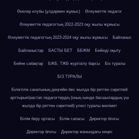
Әкелер клубы (ұлдармен жұмыс)
Әлеуметтік педагог
Әлеуметтік педагогтың 2022-2023 оқу жылы жұмысы
Әлеуметтік педагогтың 2023-2024 оқу жылы жұмысы
Байланыс
Байланыстар
БАСТЫ БЕТ
ББЖМ
Бейінді оқыту
Бейне сабақтар
БЖБ, ТЖБ жүргізілу барсы
Біз туралы
БІЗ ТУРАЛЫ
Біліктілік санатының деңгейін бес жылда бір реттен сиретпей
арттырып/растап педагогтердің (оның ішінде басшылардың үш
жылда бір реттен сиретпей) үлесі туралы мәлімет
Білім беру ортасы
Білім сапасы
Директор блогы
Директор блогы
Директор жанындағы кеңес