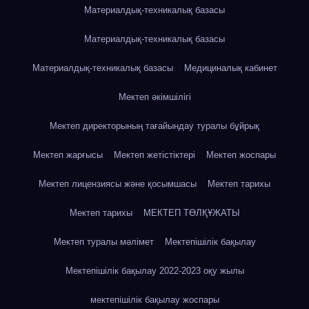
Материалдық-техникалық базасы
Материалдық-техникалық базасы
Материалдық-техникалық базасы
Медициналық кабинет
Мектеп әкімшілігі
Мектеп директорының тағайындау туралы бұйрық
Мектеп жарғысы
Мектеп жетістіктері
Мектеп жоспары
Мектеп лицензиясы және қосымшасы
Мектеп тарихы
Мектеп тарихы
МЕКТЕП ТӨЛҚҰЖАТЫ
Мектеп туралы мәлімет
Мектепішілік бақылау
Мектепішілік бақылау 2022-2023 оқу жылы
мектепішілік бақылау жоспары