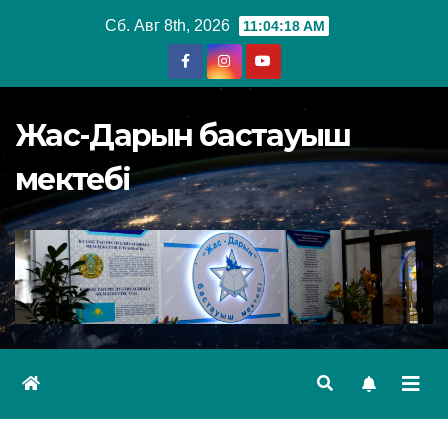
Перейти
Сб. Авг 8th, 2026
11:04:18 AM
к
содержимому
Жас-Дарын бастауыш
мектебі