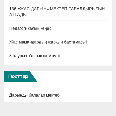
136 «ЖАС ДАРЫН» МЕКТЕП ТАБАЛДЫРЫҒЫН
АТТАДЫ
Педагогикалық кеңес
Жас мамандардың жарқын бастамасы!
8 наурыз-Ұлттық киім күні.
Посттар
Дарынды балалар мектебі