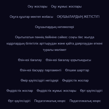
Оку жоспары
Оқу жұмыс жоспары
Оқуға құштар мектеп жобасы
ОҚУШЫЛАРДЫҢ ЖЕТІСТІГІ
Оқушылардың нәтижелері
Оқытылатын пәннің бейініне сәйкес соңғы бес жылда
кадрлардың біліктілік арттырудан және қайта даярлаудан өткені
туралы мәлімет
Өзін-өзі бағалау
Өзін-өзі бағалау қорытындысы
Өзін-өзі басқару парламенті
Өлшем шарттар
Өмір қауіпсіздігі негіздері
Өндірістік жоспар
Өндірістік жоспар
Өндірістік жұмыс жоспары
Өрт қауіпсіздігі
Өрт қауіпсіздігі
Педагогикалық кеңес
Педагогикалық кеңес