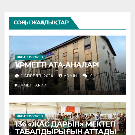
СОҢҒЫ ЖАҢАЛЫҚТАР
UNCATEGORIZED
ҚҰРМЕТТІ АТА-АНАЛАР!
1 АПРЕЛЯ, 2026
ADMIN
0
КОММЕНТАРИИ
UNCATEGORIZED
136 «ЖАС ДАРЫН» МЕКТЕП
ТАБАЛДЫРЫҒЫН АТТАДЫ