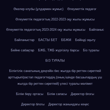
Әкелер клубы (ұлдармен жұмыс)
Әлеуметтік педагог
Әлеуметтік педагогтың 2022-2023 оқу жылы жұмысы
Әлеуметтік педагогтың 2023-2024 оқу жылы жұмысы
Байланыс
Байланыстар
БАСТЫ БЕТ
ББЖМ
Бейінді оқыту
Бейне сабақтар
БЖБ, ТЖБ жүргізілу барсы
Біз туралы
БІЗ ТУРАЛЫ
Біліктілік санатының деңгейін бес жылда бір реттен сиретпей
арттырып/растап педагогтердің (оның ішінде басшылардың үш
жылда бір реттен сиретпей) үлесі туралы мәлімет
Білім беру ортасы
Білім сапасы
Директор блогы
Директор блогы
Директор жанындағы кеңес