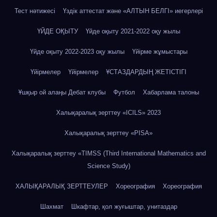
Тест нәтижесі
Үздік аттестат және «АЛТЫН БЕЛГІ» иегерлері
ҮЙДЕ ОҚЫТУ
Үйде оқыту 2021-2022 оқу жылы
Үйде оқыту 2022-2023 оқу жылы
Үйірме жұмыстары
Үйірмелер
Үйірмелер
ҰСТАЗДАРДЫҢ ЖЕТІСТІГІ
Ұшқыр ой алаңы Дебат клубы
Футбол
Хабарлама талоны
Халықаралық зерттеу «IСILS» 2023
Халықаралық зерттеу «PISA»
Халықаралық зерттеу «TIMSS (Third International Mathematics and
Science Study)
ХАЛЫҚАРАЛЫҚ ЗЕРТТЕУЛЕР
Хореография
Хореография
Шахмат
Шкафтар, қол жуғыштар, унитаздар