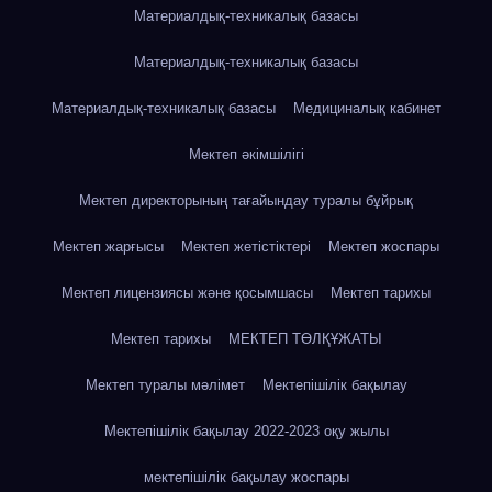
Материалдық-техникалық базасы
Материалдық-техникалық базасы
Материалдық-техникалық базасы
Медициналық кабинет
Мектеп әкімшілігі
Мектеп директорының тағайындау туралы бұйрық
Мектеп жарғысы
Мектеп жетістіктері
Мектеп жоспары
Мектеп лицензиясы және қосымшасы
Мектеп тарихы
Мектеп тарихы
МЕКТЕП ТӨЛҚҰЖАТЫ
Мектеп туралы мәлімет
Мектепішілік бақылау
Мектепішілік бақылау 2022-2023 оқу жылы
мектепішілік бақылау жоспары