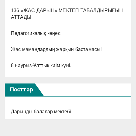
136 «ЖАС ДАРЫН» МЕКТЕП ТАБАЛДЫРЫҒЫН
АТТАДЫ
Педагогикалық кеңес
Жас мамандардың жарқын бастамасы!
8 наурыз-Ұлттық киім күні.
Посттар
Дарынды балалар мектебі