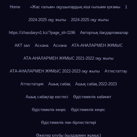
Home
«Жас ғалым» оқушылардың кіші ғылыми қоғамы
1
2024-2025 оқу жылы
2024-2025 оқу жылы
https://zhasdaryn1.kz/?page_id=1196
Авторлық бағдарламалар
АКТ зал
Асхана
Асхана
АТА-АНАЛАРМЕН ЖҰМЫС
АТА-АНАЛАРМЕН ЖҰМЫС 2021-2022 оқу жылы
АТА-АНАЛАРМЕН ЖҰМЫС 2022-2023 оқу жылы
Аттестаттау
Аттестатция
Ашық сабақ
Ашық сабақ 2022-2023
Ашық сабақтар кестесі
Әдістемелік кабинет
Әдістемелік кеңес
Әдістемелік кеңес
Әдістемелік пән бірлестіктері
Әжелер клубы (қыздармен жұмыс)