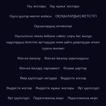
Оку жоспары
Оқу жұмыс жоспары
Оқуға құштар мектеп жобасы
ОҚУШЫЛАРДЫҢ ЖЕТІСТІГІ
Оқушылардың нәтижелері
Оқытылатын пәннің бейініне сәйкес соңғы бес жылда
кадрлардың біліктілік арттырудан және қайта даярлаудан өткені
туралы мәлімет
Өзін-өзі бағалау
Өзін-өзі бағалау қорытындысы
Өзін-өзі басқару парламенті
Өлшем шарттар
Өмір қауіпсіздігі негіздері
Өндірістік жоспар
Өндірістік жоспар
Өндірістік жұмыс жоспары
Өрт қауіпсіздігі
Өрт қауіпсіздігі
Педагогикалық кеңес
Педагогикалық кеңес