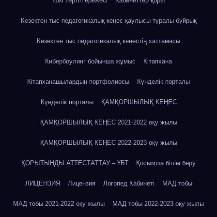
Ішкі тәртіп ережесі
Кабинеттер қоры
Кезектен тыс педагогикалық кеңес қаулысы туралы бұйрық
Кезектен тыс педагогикалық кеңестің хаттамасы
Кибербоулинг бойынша жұмыс
Кітапхана
Кітапханашылардың портфолиосы
Күнделік порталы
Күнделік порталы
ҚАМҚОРШЫЛЫҚ КЕҢЕС
ҚАМҚОРШЫЛЫҚ КЕҢЕС 2021-2022 оқу жылы
ҚАМҚОРШЫЛЫҚ КЕҢЕС 2022-2023 оқу жылы
ҚОРЫТЫНДЫ АТТЕСТАТТАУ – ҰБТ
Қосымша білім беру
ЛИЦЕНЗИЯ
Лицензия
Логопед Кабинеті
МАД тобы
МАД тобы 2021-2022 оқу жылы
МАД тобы 2022-2023 оқу жылы