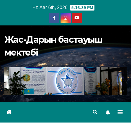
Перейти
Чт. Авг 6th, 2026
5:16:40 PM
к
содержимому
Жас-Дарын бастауыш
мектебі