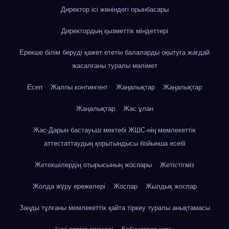
Директор ісі жөніндегі орынбасары
Директордың қызметтік міндеттері
Ерекше білім беруді қажет ететін балаларды оқытуға жағдай
жасалғаны туралы мәлімет
Есеп
Жалпы контингент
Жаңалықтар
Жаңалықтар
Жаңалықтар
Жас ұлан
Жас-Дарын бастауыш мектебі ЖШС-нің мемлекеттік
аттестаттаудың қорытындысы бойынша есебі
Жетекшілердің отырысының жоспары
Жетістігміз
Жолда жүру ережелері
Жоспар
Жылдық жоспар
Заңды тұлғаны мемлекеттік қайта тіркеу туралы анықтамасы