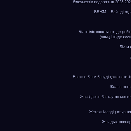
Әлеуметтік педагогтың 2023-20
ББЖМ
Бейінді оқ
Біліктілік санатының деңгей
(оның ішінде бас
Білім
Ерекше білім беруді қажет етет
Жалпы конт
Жас-Дарын бастауыш мекте
Жетекшілердің отыры
Жылдық жоспа