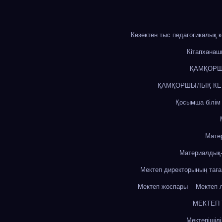
Кезектен тыс педагогикалық 
Кітапхана
ҚАМҚОРШ
ҚАМҚОРШЫЛЫҚ КЕҢЕ
Қосымша білім
Мате
Материалдық-
Мектеп директорының тағ
Мектеп жоспары
Мектеп 
МЕКТЕП
Мектепішіл