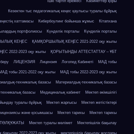
Ішкі тәртіп ережесі
Кабинеттер қоры
Кезектен тыс педагогикалық кеңес қаулысы туралы бұйрық
кеңестің хаттамасы
Кибербоулинг бойынша жұмыс
Кітапхана
шылардың портфолиосы
Күнделік порталы
Күнделік порталы
ЫЛЫҚ КЕҢЕС
ҚАМҚОРШЫЛЫҚ КЕҢЕС 2021-2022 оқу жылы
С 2022-2023 оқу жылы
ҚОРЫТЫНДЫ АТТЕСТАТТАУ – ҰБТ
 беру
ЛИЦЕНЗИЯ
Лицензия
Логопед Кабинеті
МАД тобы
МАД тобы 2021-2022 оқу жылы
МАД тобы 2022-2023 оқу жылы
риалдық-техникалық базасы
Материалдық-техникалық базасы
техникалық базасы
Медициналық кабинет
Мектеп әкімшілігі
айындау туралы бұйрық
Мектеп жарғысы
Мектеп жетістіктері
лицензиясы және қосымшасы
Мектеп тарихы
Мектеп тарихы
 ТӨЛҚҰЖАТЫ
Мектеп туралы мәлімет
Мектепішілік бақылау
ік бақылау 2022-2023 оқу жылы
мектепішілік бақылау жоспары