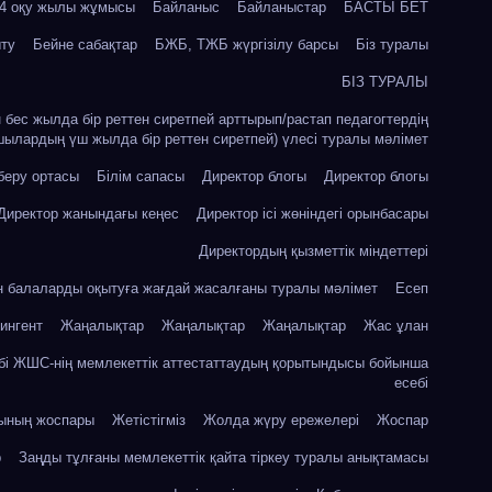
24 оқу жылы жұмысы
Байланыс
Байланыстар
БАСТЫ БЕТ
ыту
Бейне сабақтар
БЖБ, ТЖБ жүргізілу барсы
Біз туралы
БІЗ ТУРАЛЫ
ін бес жылда бір реттен сиретпей арттырып/растап педагогтердің
шылардың үш жылда бір реттен сиретпей) үлесі туралы мәлімет
 беру ортасы
Білім сапасы
Директор блогы
Директор блогы
Директор жанындағы кеңес
Директор ісі жөніндегі орынбасары
Директордың қызметтік міндеттері
ін балаларды оқытуға жағдай жасалғаны туралы мәлімет
Есеп
ингент
Жаңалықтар
Жаңалықтар
Жаңалықтар
Жас ұлан
бі ЖШС-нің мемлекеттік аттестаттаудың қорытындысы бойынша
есебі
сының жоспары
Жетістігміз
Жолда жүру ережелері
Жоспар
р
Заңды тұлғаны мемлекеттік қайта тіркеу туралы анықтамасы