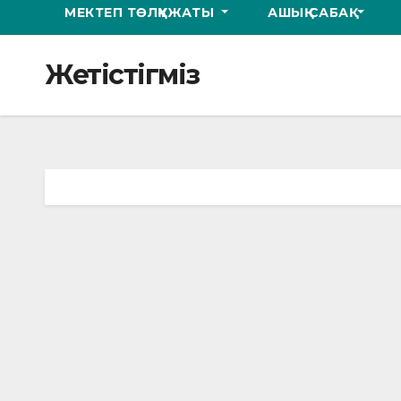
МЕКТЕП ТӨЛҚҰЖАТЫ
АШЫҚ САБАҚ
Жетістігміз