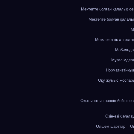
Мектепте болған қалалық с
Мектепте болған қалалы
М
Мемлекеттік аттеста
Мобильді
Мұғалімдерд
Нормативті-құқ
Оқу жұмыс жоспар
Оқытылатын пәннің бейініне 
Өзін-өзі бағала
Өлшем шарттар
Өм