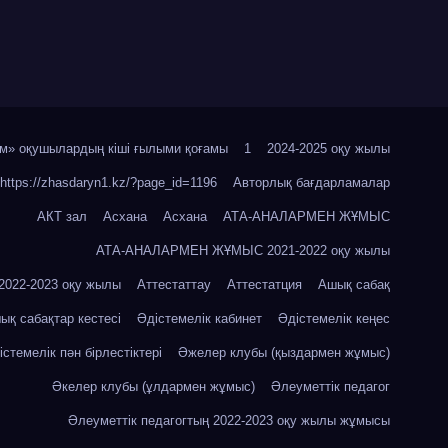
м» оқушылардың кіші ғылыми қоғамы
1
2024-2025 оқу жылы
https://zhasdaryn1.kz/?page_id=1196
Авторлық бағдарламалар
АКТ зал
Асхана
Асхана
АТА-АНАЛАРМЕН ЖҰМЫС
АТА-АНАЛАРМЕН ЖҰМЫС 2021-2022 оқу жылы
22-2023 оқу жылы
Аттестаттау
Аттестатция
Ашық сабақ
ық сабақтар кестесі
Әдістемелік кабинет
Әдістемелік кеңес
істемелік пән бірлестіктері
Әжелер клубы (қыздармен жұмыс)
Әкелер клубы (ұлдармен жұмыс)
Әлеуметтік педагог
Әлеуметтік педагогтың 2022-2023 оқу жылы жұмысы