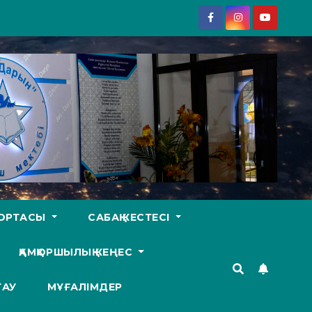
У ОРТАСЫ
САБАҚ КЕСТЕСІ
ҚАМҚОРШЫЛЫҚ КЕҢЕС
ТАУ
МҰҒАЛІМДЕР