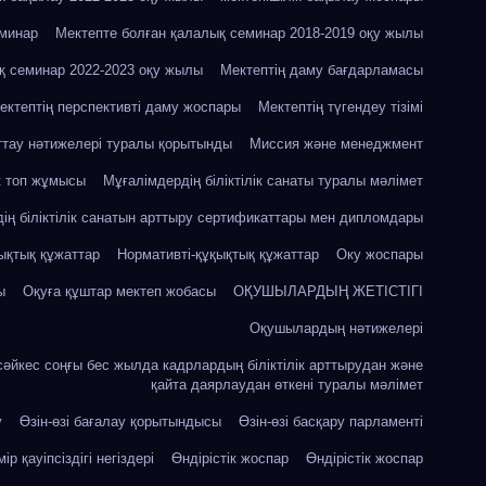
еминар
Мектепте болған қалалық семинар 2018-2019 оқу жылы
қ семинар 2022-2023 оқу жылы
Мектептің даму бағдарламасы
ектептің перспективті даму жоспары
Мектептің түгендеу тізімі
ттау нәтижелері туралы қорытынды
Миссия және менеджмент
к топ жұмысы
Мұғалімдердің біліктілік санаты туралы мәлімет
ің біліктілік санатын арттыру сертификаттары мен дипломдары
ықтық құжаттар
Нормативті-құқықтық құжаттар
Оку жоспары
ы
Оқуға құштар мектеп жобасы
ОҚУШЫЛАРДЫҢ ЖЕТІСТІГІ
Оқушылардың нәтижелері
сәйкес соңғы бес жылда кадрлардың біліктілік арттырудан және
қайта даярлаудан өткені туралы мәлімет
у
Өзін-өзі бағалау қорытындысы
Өзін-өзі басқару парламенті
ір қауіпсіздігі негіздері
Өндірістік жоспар
Өндірістік жоспар