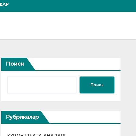
ТАР
Поиск
Поиск
Рубрикалар
ҚҰРМЕТТІ АТА-АНАЛАР!