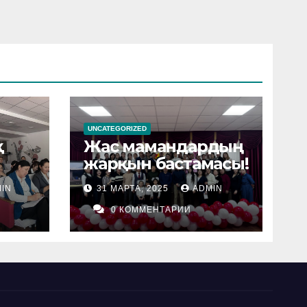
UNCATEGORIZED
қ
Жас мамандардың
жарқын бастамасы!
IN
31 МАРТА, 2025
ADMIN
0 КОММЕНТАРИИ