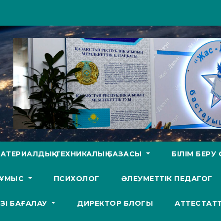
АТЕРИАЛДЫҚ-ТЕХНИКАЛЫҚ БАЗАСЫ
БІЛІМ БЕР
ЖҰМЫС
ПСИХОЛОГ
ӘЛЕУМЕТТІК ПЕДАГОГ
ӨЗІ БАҒАЛАУ
ДИРЕКТОР БЛОГЫ
АТТЕСТАТ