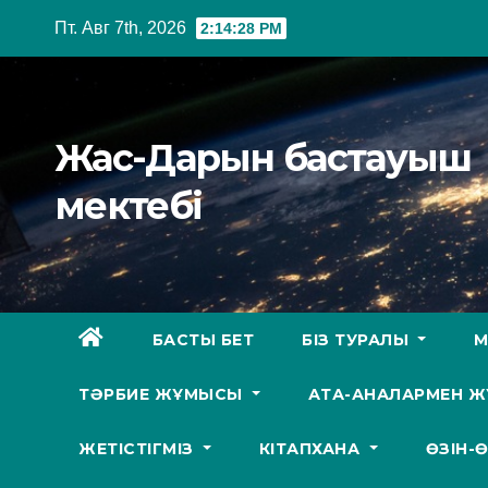
Перейти
Пт. Авг 7th, 2026
2:14:29 PM
к
содержимому
Жас-Дарын бастауыш
мектебі
БАСТЫ БЕТ
БІЗ ТУРАЛЫ
М
ТӘРБИЕ ЖҰМЫСЫ
АТА-АНАЛАРМЕН 
ЖЕТІСТІГМІЗ
КІТАПХАНА
ӨЗІН-