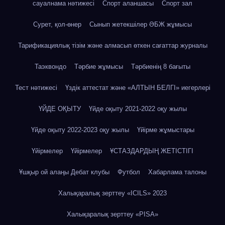
сауалнама нәтижесі
Спорт аланшасы
Спорт зал
Сурет, қол-өнер
Сынып жетекшілер ӘБЖ жұмысы
Тарификациялық тізім және алмасып өткен сағаттар журналы
Таэквондо
Тәрбие жұмысы
Тәрбиенің 8 бағыты
Тест нәтижесі
Үздік аттестат және «АЛТЫН БЕЛГІ» иегерлері
ҮЙДЕ ОҚЫТУ
Үйде оқыту 2021-2022 оқу жылы
Үйде оқыту 2022-2023 оқу жылы
Үйірме жұмыстары
Үйірмелер
Үйірмелер
ҰСТАЗДАРДЫҢ ЖЕТІСТІГІ
Ұшқыр ой алаңы Дебат клубы
Футбол
Хабарлама талоны
Халықаралық зерттеу «IСILS» 2023
Халықаралық зерттеу «PISA»