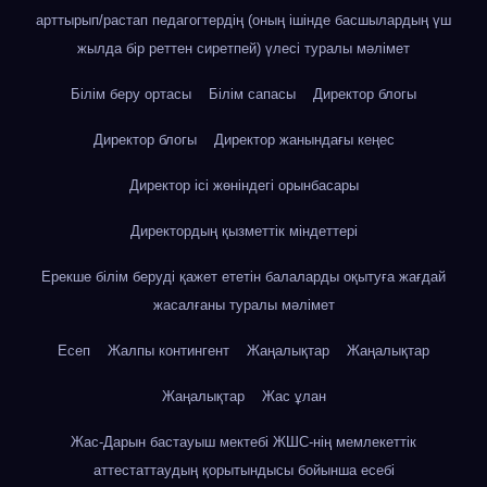
арттырып/растап педагогтердің (оның ішінде басшылардың үш
жылда бір реттен сиретпей) үлесі туралы мәлімет
Білім беру ортасы
Білім сапасы
Директор блогы
Директор блогы
Директор жанындағы кеңес
Директор ісі жөніндегі орынбасары
Директордың қызметтік міндеттері
Ерекше білім беруді қажет ететін балаларды оқытуға жағдай
жасалғаны туралы мәлімет
Есеп
Жалпы контингент
Жаңалықтар
Жаңалықтар
Жаңалықтар
Жас ұлан
Жас-Дарын бастауыш мектебі ЖШС-нің мемлекеттік
аттестаттаудың қорытындысы бойынша есебі