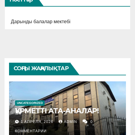
Дарынды балалар мектебі
СОҢҒЫ ЖАҢАЛЫҚТАР
UNCATEGORIZED
ҚҰРМЕТТІ АТА-АНАЛАР!
1 АПРЕЛЯ, 2026
ADMIN
0
КОММЕНТАРИИ