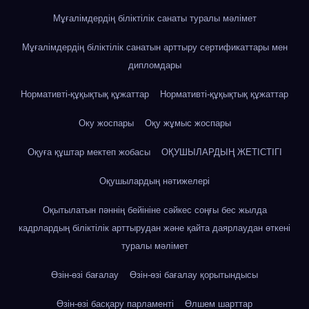
Мұғалімдердің біліктілік санаты туралы мәлімет
Мұғалімдердің біліктілік санатын арттыру сертификаттары мен
дипломдары
Нормативті-құқықтық құжаттар
Нормативті-құқықтық құжаттар
Оку жоспары
Оқу жұмыс жоспары
Оқуға құштар мектеп жобасы
ОҚУШЫЛАРДЫҢ ЖЕТІСТІГІ
Оқушылардың нәтижелері
Оқытылатын пәннің бейініне сәйкес соңғы бес жылда
кадрлардың біліктілік арттырудан және қайта даярлаудан өткені
туралы мәлімет
Өзін-өзі бағалау
Өзін-өзі бағалау қорытындысы
Өзін-өзі басқару парламенті
Өлшем шарттар