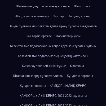
Жетекшілердің отырысының жоспары
Жетістігміз
Жолда жүру ережелері
Жоспар
Жылдық жоспар
Заңды тұлғаны мемлекеттік қайта тіркеу туралы анықтамасы
Ішкі тәртіп ережесі
Кабинеттер қоры
Кезектен тыс педагогикалық кеңес қаулысы туралы бұйрық
Кезектен тыс педагогикалық кеңестің хаттамасы
Кибербоулинг бойынша жұмыс
Кітапхана
Кітапханашылардың портфолиосы
Күнделік порталы
Күнделік порталы
ҚАМҚОРШЫЛЫҚ КЕҢЕС
ҚАМҚОРШЫЛЫҚ КЕҢЕС 2021-2022 оқу жылы
ҚАМҚОРШЫЛЫҚ КЕҢЕС 2022-2023 оқу жылы