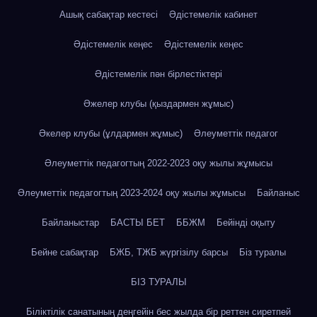
Ашық сабақтар кестесі
Әдістемелік кабинет
Әдістемелік кеңес
Әдістемелік кеңес
Әдістемелік пән бірлестіктері
Әжелер клубы (қыздармен жұмыс)
Әкелер клубы (ұлдармен жұмыс)
Әлеуметтік педагог
Әлеуметтік педагогтың 2022-2023 оқу жылы жұмысы
Әлеуметтік педагогтың 2023-2024 оқу жылы жұмысы
Байланыс
Байланыстар
БАСТЫ БЕТ
ББЖМ
Бейінді оқыту
Бейне сабақтар
БЖБ, ТЖБ жүргізілу барсы
Біз туралы
БІЗ ТУРАЛЫ
Біліктілік санатының деңгейін бес жылда бір реттен сиретпей