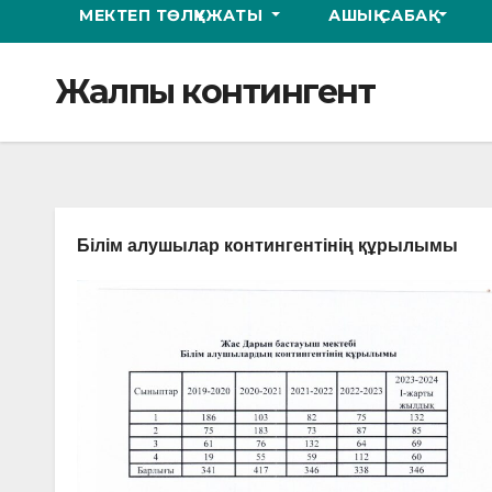
МЕКТЕП ТӨЛҚҰЖАТЫ
АШЫҚ САБАҚ
Жалпы контингент
Білім алушылар контингентінің құрылымы