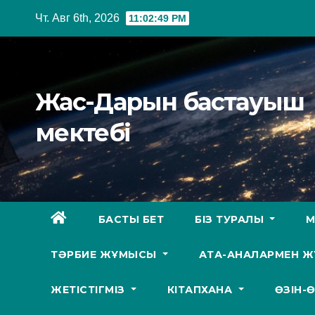
Перейти
Чт. Авг 6th, 2026
11:02:50 PM
к
содержимому
Жас-Дарын бастауыш
мектебі
БАСТЫ БЕТ
БІЗ ТУРАЛЫ
М
ТӘРБИЕ ЖҰМЫСЫ
АТА-АНАЛАРМЕН 
ЖЕТІСТІГМІЗ
КІТАПХАНА
ӨЗІН-