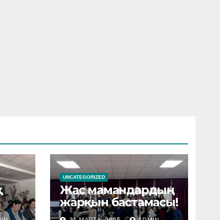
UNCATEGORIZED
қ
Жас мамандардың
жарқын бастамасы!
IN
31 МАРТА, 2025
ADMIN