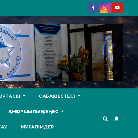
У ОРТАСЫ
САБАҚ КЕСТЕСІ
ҚАМҚОРШЫЛЫҚ КЕҢЕС
ТАУ
МҰҒАЛІМДЕР