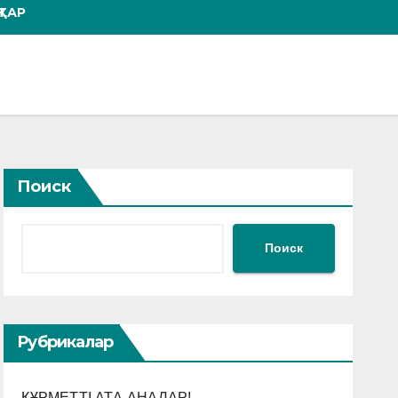
ТАР
Поиск
Поиск
Рубрикалар
ҚҰРМЕТТІ АТА-АНАЛАР!