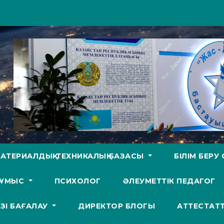
АТЕРИАЛДЫҚ-ТЕХНИКАЛЫҚ БАЗАСЫ
БІЛІМ БЕР
ЖҰМЫС
ПСИХОЛОГ
ӘЛЕУМЕТТІК ПЕДАГОГ
ӨЗІ БАҒАЛАУ
ДИРЕКТОР БЛОГЫ
АТТЕСТАТ