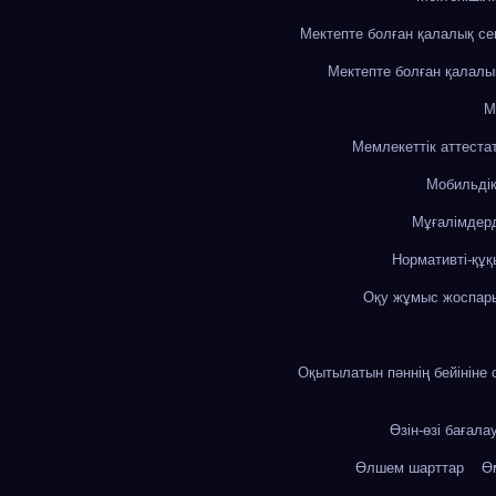
Мектепте болған қалалық с
Мектепте болған қалалы
М
Мемлекеттік аттеста
Мобильді
Мұғалімдерд
Нормативті-құқ
Оқу жұмыс жоспар
Оқытылатын пәннің бейініне 
Өзін-өзі бағала
Өлшем шарттар
Өм