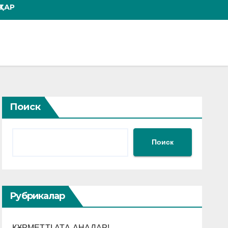
ТАР
Поиск
Поиск
Рубрикалар
ҚҰРМЕТТІ АТА-АНАЛАР!