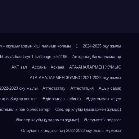
м» оқушылардың кіші ғылыми қоғамы
1
2024-2025 оқу жылы
https://zhasdaryn1.kz/?page_id=1196
Авторлық бағдарламалар
АКТ зал
Асхана
Асхана
АТА-АНАЛАРМЕН ЖҰМЫС
АТА-АНАЛАРМЕН ЖҰМЫС 2021-2022 оқу жылы
22-2023 оқу жылы
Аттестаттау
Аттестатция
Ашық сабақ
ық сабақтар кестесі
Әдістемелік кабинет
Әдістемелік кеңес
істемелік пән бірлестіктері
Әжелер клубы (қыздармен жұмыс)
Әкелер клубы (ұлдармен жұмыс)
Әлеуметтік педагог
Әлеуметтік педагогтың 2022-2023 оқу жылы жұмысы