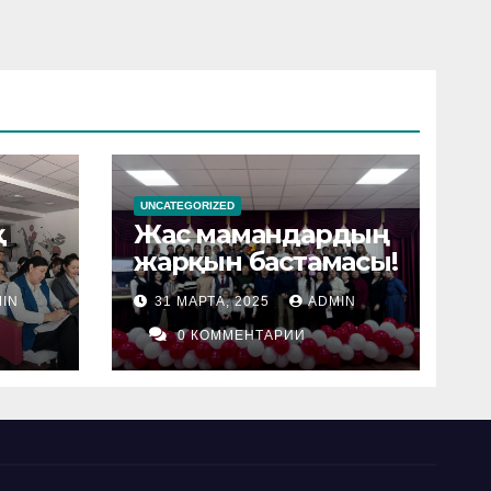
UNCATEGORIZED
қ
Жас мамандардың
жарқын бастамасы!
IN
31 МАРТА, 2025
ADMIN
0 КОММЕНТАРИИ