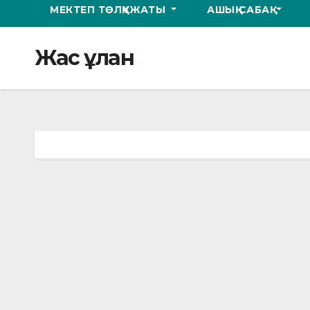
МЕКТЕП ТӨЛҚҰЖАТЫ
АШЫҚ САБАҚ
Жас ұлан