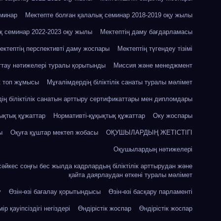
еминар
Мектепте болған қалалық семинар 2018-2019 оқу жылы
қ семинар 2022-2023 оқу жылы
Мектептің даму бағдарламасы
ектептің перспективті даму жоспары
Мектептің түгендеу тізімі
ттау нәтижелері туралы қорытынды
Миссия және менеджмент
к топ жұмысы
Мұғалімдердің біліктілік санаты туралы мәлімет
ің біліктілік санатын арттыру сертификаттары мен дипломдары
ықтық құжаттар
Нормативті-құқықтық құжаттар
Оку жоспары
ы
Оқуға құштар мектеп жобасы
ОҚУШЫЛАРДЫҢ ЖЕТІСТІГІ
Оқушылардың нәтижелері
сәйкес соңғы бес жылда кадрлардың біліктілік арттырудан және
қайта даярлаудан өткені туралы мәлімет
у
Өзін-өзі бағалау қорытындысы
Өзін-өзі басқару парламенті
ір қауіпсіздігі негіздері
Өндірістік жоспар
Өндірістік жоспар