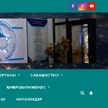
У ОРТАСЫ
САБАҚ КЕСТЕСІ
ҚАМҚОРШЫЛЫҚ КЕҢЕС
ТАУ
МҰҒАЛІМДЕР