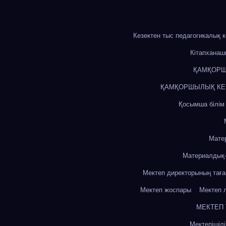
Кезектен тыс педагогикалық 
Кітапхана
ҚАМҚОРШ
ҚАМҚОРШЫЛЫҚ КЕҢЕ
Қосымша білім
Мате
Материалдық-
Мектеп директорының тағ
Мектеп жоспары
Мектеп 
МЕКТЕП
Мектепішіл