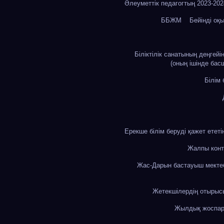
Әлеуметтік педагогтың 2023-20
ББЖМ
Бейінді оқ
Біліктілік санатының деңгей
(оның ішінде бас
Білім
Ерекше білім беруді қажет етет
Жалпы конт
Жас-Дарын бастауыш мекте
Жетекшілердің отыры
Жылдық жоспа