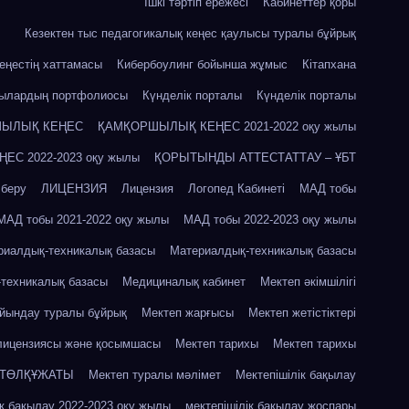
Ішкі тәртіп ережесі
Кабинеттер қоры
Кезектен тыс педагогикалық кеңес қаулысы туралы бұйрық
кеңестің хаттамасы
Кибербоулинг бойынша жұмыс
Кітапхана
шылардың портфолиосы
Күнделік порталы
Күнделік порталы
ЫЛЫҚ КЕҢЕС
ҚАМҚОРШЫЛЫҚ КЕҢЕС 2021-2022 оқу жылы
С 2022-2023 оқу жылы
ҚОРЫТЫНДЫ АТТЕСТАТТАУ – ҰБТ
 беру
ЛИЦЕНЗИЯ
Лицензия
Логопед Кабинеті
МАД тобы
МАД тобы 2021-2022 оқу жылы
МАД тобы 2022-2023 оқу жылы
риалдық-техникалық базасы
Материалдық-техникалық базасы
техникалық базасы
Медициналық кабинет
Мектеп әкімшілігі
айындау туралы бұйрық
Мектеп жарғысы
Мектеп жетістіктері
лицензиясы және қосымшасы
Мектеп тарихы
Мектеп тарихы
 ТӨЛҚҰЖАТЫ
Мектеп туралы мәлімет
Мектепішілік бақылау
ік бақылау 2022-2023 оқу жылы
мектепішілік бақылау жоспары