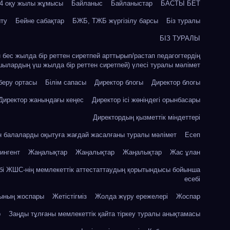
24 оқу жылы жұмысы
Байланыс
Байланыстар
БАСТЫ БЕТ
ыту
Бейне сабақтар
БЖБ, ТЖБ жүргізілу барсы
Біз туралы
БІЗ ТУРАЛЫ
ін бес жылда бір реттен сиретпей арттырып/растап педагогтердің
шылардың үш жылда бір реттен сиретпей) үлесі туралы мәлімет
 беру ортасы
Білім сапасы
Директор блогы
Директор блогы
Директор жанындағы кеңес
Директор ісі жөніндегі орынбасары
Директордың қызметтік міндеттері
ін балаларды оқытуға жағдай жасалғаны туралы мәлімет
Есеп
ингент
Жаңалықтар
Жаңалықтар
Жаңалықтар
Жас ұлан
бі ЖШС-нің мемлекеттік аттестаттаудың қорытындысы бойынша
есебі
сының жоспары
Жетістігміз
Жолда жүру ережелері
Жоспар
р
Заңды тұлғаны мемлекеттік қайта тіркеу туралы анықтамасы