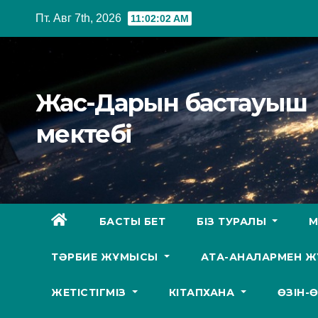
Перейти
Пт. Авг 7th, 2026
11:02:03 AM
к
содержимому
Жас-Дарын бастауыш
мектебі
БАСТЫ БЕТ
БІЗ ТУРАЛЫ
М
ТӘРБИЕ ЖҰМЫСЫ
АТА-АНАЛАРМЕН 
ЖЕТІСТІГМІЗ
КІТАПХАНА
ӨЗІН-