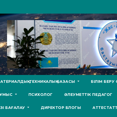
АТЕРИАЛДЫҚ-ТЕХНИКАЛЫҚ БАЗАСЫ
БІЛІМ БЕР
ЖҰМЫС
ПСИХОЛОГ
ӘЛЕУМЕТТІК ПЕДАГОГ
ӨЗІ БАҒАЛАУ
ДИРЕКТОР БЛОГЫ
АТТЕСТАТ