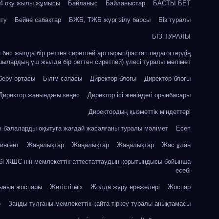
24 оқу жылы жұмысы
Байланыс
Байланыстар
БАСТЫ БЕТ
ыту
Бейне сабақтар
БЖБ, ТЖБ жүргізілу барсы
Біз туралы
БІЗ ТУРАЛЫ
ін бес жылда бір реттен сиретпей арттырып/растап педагогтердің
шылардың үш жылда бір реттен сиретпей) үлесі туралы мәлімет
 беру ортасы
Білім сапасы
Директор блогы
Директор блогы
Директор жанындағы кеңес
Директор ісі жөніндегі орынбасары
Директордың қызметтік міндеттері
ін балаларды оқытуға жағдай жасалғаны туралы мәлімет
Есеп
ингент
Жаңалықтар
Жаңалықтар
Жаңалықтар
Жас ұлан
бі ЖШС-нің мемлекеттік аттестаттаудың қорытындысы бойынша
есебі
сының жоспары
Жетістігміз
Жолда жүру ережелері
Жоспар
р
Заңды тұлғаны мемлекеттік қайта тіркеу туралы анықтамасы