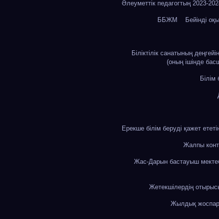
Әлеуметтік педагогтың 2023-20
ББЖМ
Бейінді оқ
Біліктілік санатының деңгей
(оның ішінде бас
Білім
Ерекше білім беруді қажет етет
Жалпы конт
Жас-Дарын бастауыш мекте
Жетекшілердің отыры
Жылдық жоспа