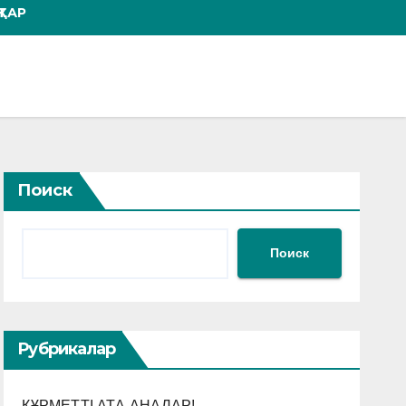
ТАР
Поиск
Поиск
Рубрикалар
ҚҰРМЕТТІ АТА-АНАЛАР!