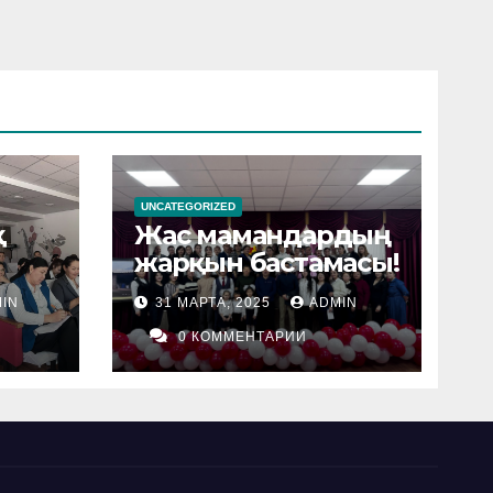
UNCATEGORIZED
қ
Жас мамандардың
жарқын бастамасы!
IN
31 МАРТА, 2025
ADMIN
0 КОММЕНТАРИИ