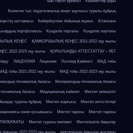
Ішкі тәртіп ережесі
Кабинеттер қоры
Кезектен тыс педагогикалық кеңес қаулысы туралы бұйрық
кеңестің хаттамасы
Кибербоулинг бойынша жұмыс
Кітапхана
шылардың портфолиосы
Күнделік порталы
Күнделік порталы
ЫЛЫҚ КЕҢЕС
ҚАМҚОРШЫЛЫҚ КЕҢЕС 2021-2022 оқу жылы
С 2022-2023 оқу жылы
ҚОРЫТЫНДЫ АТТЕСТАТТАУ – ҰБТ
 беру
ЛИЦЕНЗИЯ
Лицензия
Логопед Кабинеті
МАД тобы
МАД тобы 2021-2022 оқу жылы
МАД тобы 2022-2023 оқу жылы
риалдық-техникалық базасы
Материалдық-техникалық базасы
техникалық базасы
Медициналық кабинет
Мектеп әкімшілігі
айындау туралы бұйрық
Мектеп жарғысы
Мектеп жетістіктері
лицензиясы және қосымшасы
Мектеп тарихы
Мектеп тарихы
 ТӨЛҚҰЖАТЫ
Мектеп туралы мәлімет
Мектепішілік бақылау
ік бақылау 2022-2023 оқу жылы
мектепішілік бақылау жоспары