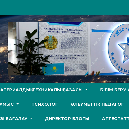
АТЕРИАЛДЫҚ-ТЕХНИКАЛЫҚ БАЗАСЫ
БІЛІМ БЕР
ЖҰМЫС
ПСИХОЛОГ
ӘЛЕУМЕТТІК ПЕДАГОГ
ӨЗІ БАҒАЛАУ
ДИРЕКТОР БЛОГЫ
АТТЕСТАТ