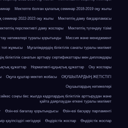
еминар
Мектепте болған қалалық семинар 2018-2019 оқу жылы
қ семинар 2022-2023 оқу жылы
Мектептің даму бағдарламасы
ектептің перспективті даму жоспары
Мектептің түгендеу тізімі
ттау нәтижелері туралы қорытынды
Миссия және менеджмент
к топ жұмысы
Мұғалімдердің біліктілік санаты туралы мәлімет
ің біліктілік санатын арттыру сертификаттары мен дипломдары
ықтық құжаттар
Нормативті-құқықтық құжаттар
Оку жоспары
ы
Оқуға құштар мектеп жобасы
ОҚУШЫЛАРДЫҢ ЖЕТІСТІГІ
Оқушылардың нәтижелері
сәйкес соңғы бес жылда кадрлардың біліктілік арттырудан және
қайта даярлаудан өткені туралы мәлімет
у
Өзін-өзі бағалау қорытындысы
Өзін-өзі басқару парламенті
ір қауіпсіздігі негіздері
Өндірістік жоспар
Өндірістік жоспар