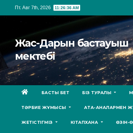
Перейти
Пт. Авг 7th, 2026
11:26:37 AM
к
содержимому
Жас-Дарын бастауыш
мектебі
БАСТЫ БЕТ
БІЗ ТУРАЛЫ
М
ТӘРБИЕ ЖҰМЫСЫ
АТА-АНАЛАРМЕН 
ЖЕТІСТІГМІЗ
КІТАПХАНА
ӨЗІН-