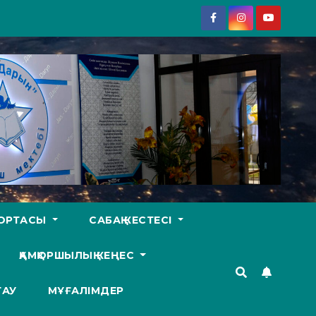
У ОРТАСЫ
САБАҚ КЕСТЕСІ
ҚАМҚОРШЫЛЫҚ КЕҢЕС
ТАУ
МҰҒАЛІМДЕР