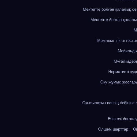
Мектепте болған қалалық с
Мектепте болған қалалы
М
Мемлекеттік аттеста
Мобильді
Мұғалімдерд
Нормативті-құқ
Оқу жұмыс жоспар
Оқытылатын пәннің бейініне 
Өзін-өзі бағала
Өлшем шарттар
Өм