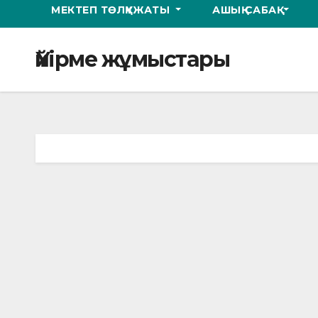
МЕКТЕП ТӨЛҚҰЖАТЫ
АШЫҚ САБАҚ
Үйірме жұмыстары