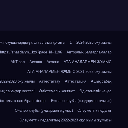
м» оқушылардың кіші ғылыми қоғамы
1
2024-2025 оқу жылы
https://zhasdaryn1.kz/?page_id=1196
Авторлық бағдарламалар
АКТ зал
Асхана
Асхана
АТА-АНАЛАРМЕН ЖҰМЫС
АТА-АНАЛАРМЕН ЖҰМЫС 2021-2022 оқу жылы
22-2023 оқу жылы
Аттестаттау
Аттестатция
Ашық сабақ
ық сабақтар кестесі
Әдістемелік кабинет
Әдістемелік кеңес
істемелік пән бірлестіктері
Әжелер клубы (қыздармен жұмыс)
Әкелер клубы (ұлдармен жұмыс)
Әлеуметтік педагог
Әлеуметтік педагогтың 2022-2023 оқу жылы жұмысы