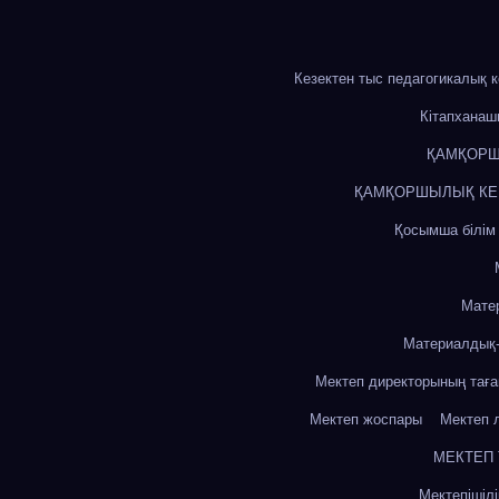
Кезектен тыс педагогикалық 
Кітапхана
ҚАМҚОРШ
ҚАМҚОРШЫЛЫҚ КЕҢЕ
Қосымша білім
Мате
Материалдық-
Мектеп директорының тағ
Мектеп жоспары
Мектеп 
МЕКТЕП
Мектепішіл