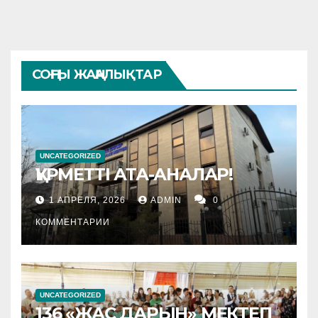
СОҢҒЫ ЖАҢАЛЫҚТАР
UNCATEGORIZED
ҚҰРМЕТТІ АТА-АНАЛАР!
1 АПРЕЛЯ, 2026
ADMIN
0
КОММЕНТАРИИ
UNCATEGORIZED
136 «ЖАС ДАРЫН» МЕКТЕП