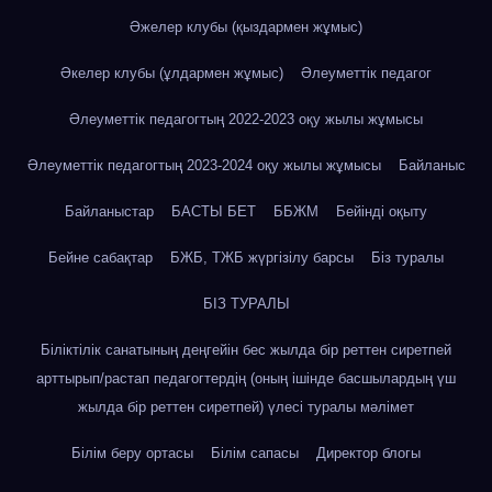
Әжелер клубы (қыздармен жұмыс)
Әкелер клубы (ұлдармен жұмыс)
Әлеуметтік педагог
Әлеуметтік педагогтың 2022-2023 оқу жылы жұмысы
Әлеуметтік педагогтың 2023-2024 оқу жылы жұмысы
Байланыс
Байланыстар
БАСТЫ БЕТ
ББЖМ
Бейінді оқыту
Бейне сабақтар
БЖБ, ТЖБ жүргізілу барсы
Біз туралы
БІЗ ТУРАЛЫ
Біліктілік санатының деңгейін бес жылда бір реттен сиретпей
арттырып/растап педагогтердің (оның ішінде басшылардың үш
жылда бір реттен сиретпей) үлесі туралы мәлімет
Білім беру ортасы
Білім сапасы
Директор блогы