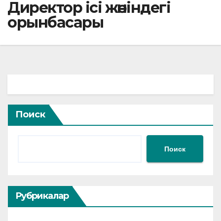
Директор ісі жөніндегі
орынбасары
Поиск
Поиск
Рубрикалар