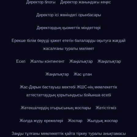
Директор блогы
Директор жанындағы кеңес
Директор ісі жөніндегі орынбасары
Директордың қызметтік міндеттері
Ерекше білім беруді қажет ететін балаларды оқытуға жағдай
жасалғаны туралы мәлімет
Есеп
Жалпы контингент
Жаңалықтар
Жаңалықтар
Жаңалықтар
Жас ұлан
Жас-Дарын бастауыш мектебі ЖШС-нің мемлекеттік
аттестаттаудың қорытындысы бойынша есебі
Жетекшілердің отырысының жоспары
Жетістігміз
Жолда жүру ережелері
Жоспар
Жылдық жоспар
Заңды тұлғаны мемлекеттік қайта тіркеу туралы анықтамасы