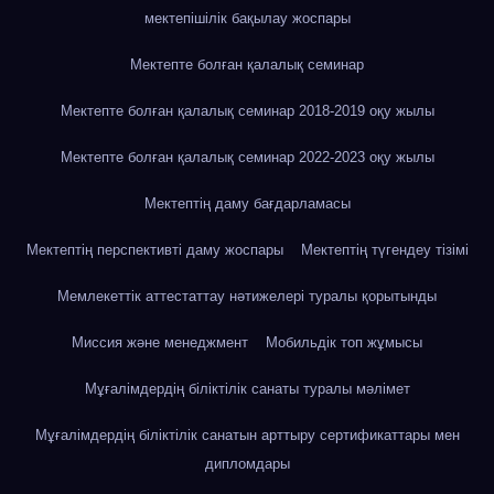
мектепішілік бақылау жоспары
Мектепте болған қалалық семинар
Мектепте болған қалалық семинар 2018-2019 оқу жылы
Мектепте болған қалалық семинар 2022-2023 оқу жылы
Мектептің даму бағдарламасы
Мектептің перспективті даму жоспары
Мектептің түгендеу тізімі
Мемлекеттік аттестаттау нәтижелері туралы қорытынды
Миссия және менеджмент
Мобильдік топ жұмысы
Мұғалімдердің біліктілік санаты туралы мәлімет
Мұғалімдердің біліктілік санатын арттыру сертификаттары мен
дипломдары