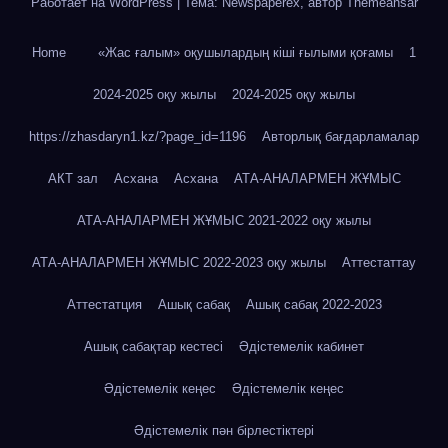
Работает на WordPress
|
Тема: Newspaperex, автор
Themeansar
Home
«Жас ғалым» оқушылардың кіші ғылыми қоғамы
1
2024-2025 оқу жылы
2024-2025 оқу жылы
https://zhasdaryn1.kz/?page_id=1196
Авторлық бағдарламалар
АКТ зал
Асхана
Асхана
АТА-АНАЛАРМЕН ЖҰМЫС
АТА-АНАЛАРМЕН ЖҰМЫС 2021-2022 оқу жылы
АТА-АНАЛАРМЕН ЖҰМЫС 2022-2023 оқу жылы
Аттестаттау
Аттестатция
Ашық сабақ
Ашық сабақ 2022-2023
Ашық сабақтар кестесі
Әдістемелік кабинет
Әдістемелік кеңес
Әдістемелік кеңес
Әдістемелік пән бірлестіктері