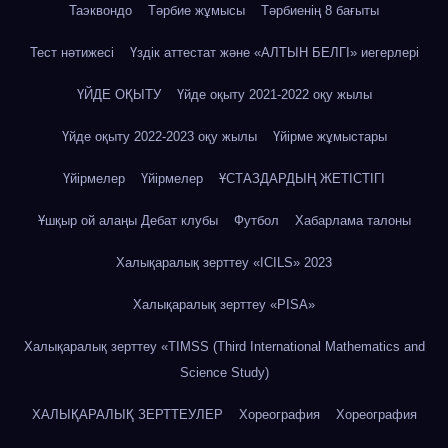
Таэквондо
Тәрбие жұмысы
Тәрбиенің 8 бағыты
Тест нәтижесі
Үздік аттестат және «АЛТЫН БЕЛГІ» иегерлері
ҮЙДЕ ОҚЫТУ
Үйде оқыту 2021-2022 оқу жылы
Үйде оқыту 2022-2023 оқу жылы
Үйірме жұмыстары
Үйірмелер
Үйірмелер
ҰСТАЗДАРДЫҢ ЖЕТІСТІГІ
Ұшқыр ой алаңы Дебат клубы
Футбол
Хабарлама талоны
Халықаралық зерттеу «IСILS» 2023
Халықаралық зерттеу «PISA»
Халықаралық зерттеу «TIMSS (Third International Mathematics and
Science Study)
ХАЛЫҚАРАЛЫҚ ЗЕРТТЕУЛЕР
Хореография
Хореография