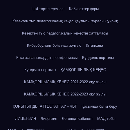
Ішкі тәртіп ережесі
Кабинеттер қоры
Кезектен тыс педагогикалық кеңес қаулысы туралы бұйрық
Кезектен тыс педагогикалық кеңестің хаттамасы
Кибербоулинг бойынша жұмыс
Кітапхана
Кітапханашылардың портфолиосы
Күнделік порталы
Күнделік порталы
ҚАМҚОРШЫЛЫҚ КЕҢЕС
ҚАМҚОРШЫЛЫҚ КЕҢЕС 2021-2022 оқу жылы
ҚАМҚОРШЫЛЫҚ КЕҢЕС 2022-2023 оқу жылы
ҚОРЫТЫНДЫ АТТЕСТАТТАУ – ҰБТ
Қосымша білім беру
ЛИЦЕНЗИЯ
Лицензия
Логопед Кабинеті
МАД тобы