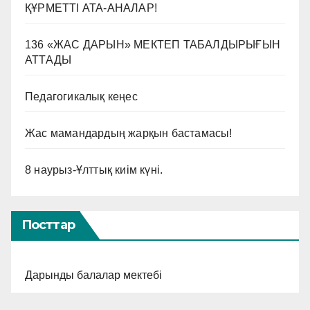
ҚҰРМЕТТІ АТА-АНАЛАР!
136 «ЖАС ДАРЫН» МЕКТЕП ТАБАЛДЫРЫҒЫН
АТТАДЫ
Педагогикалық кеңес
Жас мамандардың жарқын бастамасы!
8 наурыз-Ұлттық киім күні.
Посттар
Дарынды балалар мектебі