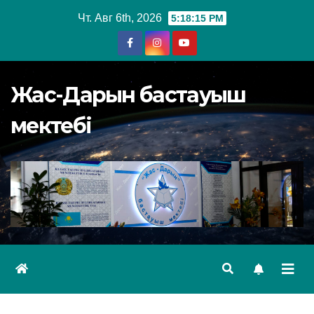
Перейти
Чт. Авг 6th, 2026
5:18:16 PM
к
содержимому
Жас-Дарын бастауыш
мектебі