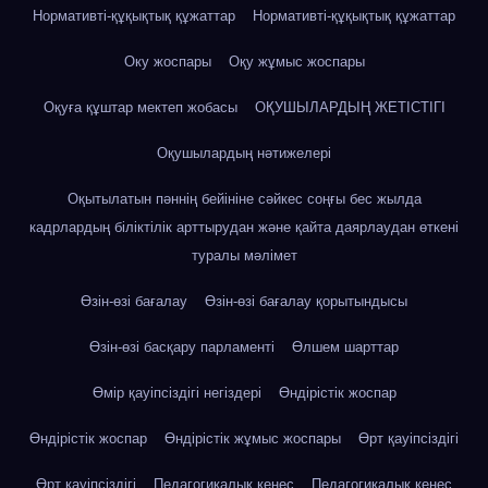
Нормативті-құқықтық құжаттар
Нормативті-құқықтық құжаттар
Оку жоспары
Оқу жұмыс жоспары
Оқуға құштар мектеп жобасы
ОҚУШЫЛАРДЫҢ ЖЕТІСТІГІ
Оқушылардың нәтижелері
Оқытылатын пәннің бейініне сәйкес соңғы бес жылда
кадрлардың біліктілік арттырудан және қайта даярлаудан өткені
туралы мәлімет
Өзін-өзі бағалау
Өзін-өзі бағалау қорытындысы
Өзін-өзі басқару парламенті
Өлшем шарттар
Өмір қауіпсіздігі негіздері
Өндірістік жоспар
Өндірістік жоспар
Өндірістік жұмыс жоспары
Өрт қауіпсіздігі
Өрт қауіпсіздігі
Педагогикалық кеңес
Педагогикалық кеңес