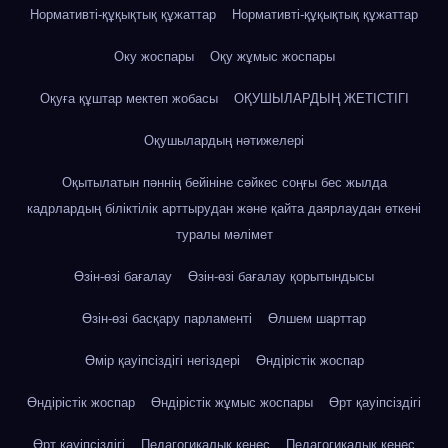
Нормативті-құқықтық құжаттар
Нормативті-құқықтық құжаттар
Оку жоспары
Оқу жұмыс жоспары
Оқуға құштар мектеп жобасы
ОҚУШЫЛАРДЫҢ ЖЕТІСТІГІ
Оқушылардың нәтижелері
Оқытылатын пәннің бейініне сәйкес соңғы бес жылда
кадрлардың біліктілік арттырудан және қайта даярлаудан өткені
туралы мәлімет
Өзін-өзі бағалау
Өзін-өзі бағалау қорытындысы
Өзін-өзі басқару парламенті
Өлшем шарттар
Өмір қауіпсіздігі негіздері
Өндірістік жоспар
Өндірістік жоспар
Өндірістік жұмыс жоспары
Өрт қауіпсіздігі
Өрт қауіпсіздігі
Педагогикалық кеңес
Педагогикалық кеңес