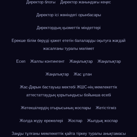
Директор блогы
Директор жанындағы кеңес
Директор ісі жөніндегі орынбасары
Директордың қызметтік міндеттері
Ерекше білім беруді қажет ететін балаларды оқытуға жағдай
жасалғаны туралы мәлімет
Есеп
Жалпы контингент
Жаңалықтар
Жаңалықтар
Жаңалықтар
Жас ұлан
Жас-Дарын бастауыш мектебі ЖШС-нің мемлекеттік
аттестаттаудың қорытындысы бойынша есебі
Жетекшілердің отырысының жоспары
Жетістігміз
Жолда жүру ережелері
Жоспар
Жылдық жоспар
Заңды тұлғаны мемлекеттік қайта тіркеу туралы анықтамасы