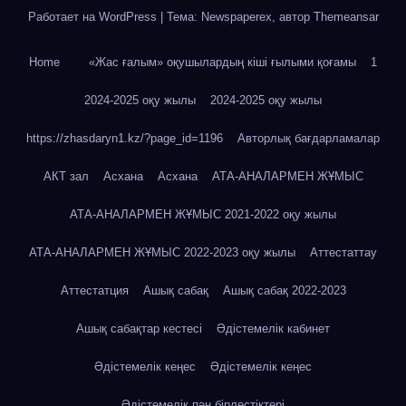
Работает на WordPress
|
Тема: Newspaperex, автор
Themeansar
Home
«Жас ғалым» оқушылардың кіші ғылыми қоғамы
1
2024-2025 оқу жылы
2024-2025 оқу жылы
https://zhasdaryn1.kz/?page_id=1196
Авторлық бағдарламалар
АКТ зал
Асхана
Асхана
АТА-АНАЛАРМЕН ЖҰМЫС
АТА-АНАЛАРМЕН ЖҰМЫС 2021-2022 оқу жылы
АТА-АНАЛАРМЕН ЖҰМЫС 2022-2023 оқу жылы
Аттестаттау
Аттестатция
Ашық сабақ
Ашық сабақ 2022-2023
Ашық сабақтар кестесі
Әдістемелік кабинет
Әдістемелік кеңес
Әдістемелік кеңес
Әдістемелік пән бірлестіктері