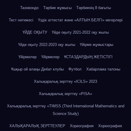
Таэквондо
Тәрбие жұмысы
Тәрбиенің 8 бағыты
Тест нәтижесі
Үздік аттестат және «АЛТЫН БЕЛГІ» иегерлері
ҮЙДЕ ОҚЫТУ
Үйде оқыту 2021-2022 оқу жылы
Үйде оқыту 2022-2023 оқу жылы
Үйірме жұмыстары
Үйірмелер
Үйірмелер
ҰСТАЗДАРДЫҢ ЖЕТІСТІГІ
Ұшқыр ой алаңы Дебат клубы
Футбол
Хабарлама талоны
Халықаралық зерттеу «IСILS» 2023
Халықаралық зерттеу «PISA»
Халықаралық зерттеу «TIMSS (Third International Mathematics and
Science Study)
ХАЛЫҚАРАЛЫҚ ЗЕРТТЕУЛЕР
Хореография
Хореография