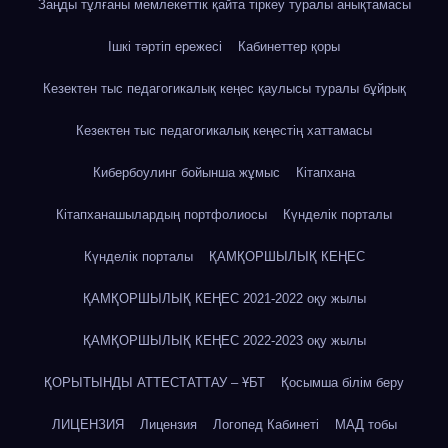
Заңды тұлғаны мемлекеттік қайта тіркеу туралы анықтамасы
Ішкі тәртіп ережесі
Кабинеттер қоры
Кезектен тыс педагогикалық кеңес қаулысы туралы бұйрық
Кезектен тыс педагогикалық кеңестің хаттамасы
Кибербоулинг бойынша жұмыс
Кітапхана
Кітапханашылардың портфолиосы
Күнделік порталы
Күнделік порталы
ҚАМҚОРШЫЛЫҚ КЕҢЕС
ҚАМҚОРШЫЛЫҚ КЕҢЕС 2021-2022 оқу жылы
ҚАМҚОРШЫЛЫҚ КЕҢЕС 2022-2023 оқу жылы
ҚОРЫТЫНДЫ АТТЕСТАТТАУ – ҰБТ
Қосымша білім беру
ЛИЦЕНЗИЯ
Лицензия
Логопед Кабинеті
МАД тобы