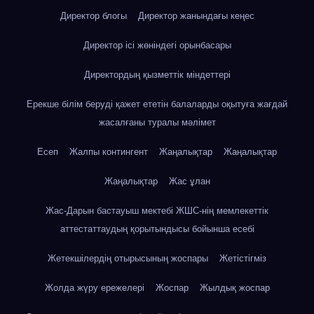
Директор блогы
Директор жанындағы кеңес
Директор ісі жөніндегі орынбасары
Директордың қызметтік міндеттері
Ерекше білім беруді қажет ететін балаларды оқытуға жағдай
жасалғаны туралы мәлімет
Есеп
Жалпы контингент
Жаңалықтар
Жаңалықтар
Жаңалықтар
Жас ұлан
Жас-Дарын бастауыш мектебі ЖШС-нің мемлекеттік
аттестаттаудың қорытындысы бойынша есебі
Жетекшілердің отырысының жоспары
Жетістігміз
Жолда жүру ережелері
Жоспар
Жылдық жоспар