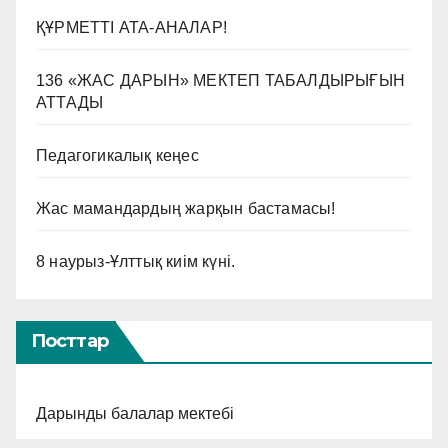
ҚҰРМЕТТІ АТА-АНАЛАР!
136 «ЖАС ДАРЫН» МЕКТЕП ТАБАЛДЫРЫҒЫН
АТТАДЫ
Педагогикалық кеңес
Жас мамандардың жарқын бастамасы!
8 наурыз-Ұлттық киім күні.
Посттар
Дарынды балалар мектебі