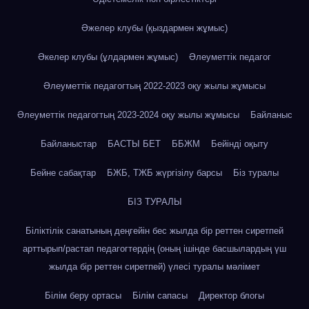
Әжелер клубы (қыздармен жұмыс)
Әкелер клубы (ұлдармен жұмыс)
Әлеуметтік педагог
Әлеуметтік педагогтың 2022-2023 оқу жылы жұмысы
Әлеуметтік педагогтың 2023-2024 оқу жылы жұмысы
Байланыс
Байланыстар
БАСТЫ БЕТ
ББЖМ
Бейінді оқыту
Бейне сабақтар
БЖБ, ТЖБ жүргізілу барсы
Біз туралы
БІЗ ТУРАЛЫ
Біліктілік санатының деңгейін бес жылда бір реттен сиретпей
арттырып/растап педагогтердің (оның ішінде басшылардың үш
жылда бір реттен сиретпей) үлесі туралы мәлімет
Білім беру ортасы
Білім сапасы
Директор блогы