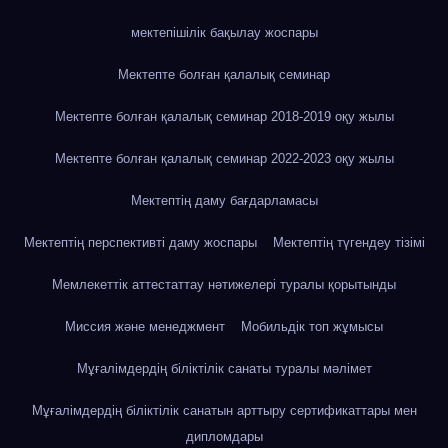
мектепішілік бақылау жоспары
Мектепте болған қалалық семинар
Мектепте болған қалалық семинар 2018-2019 оқу жылы
Мектепте болған қалалық семинар 2022-2023 оқу жылы
Мектептің даму бағдарламасы
Мектептің перспективті даму жоспары
Мектептің түгендеу тізімі
Мемлекеттік аттестаттау нәтижелері туралы қорытынды
Миссия және менеджмент
Мобильдік топ жұмысы
Мұғалімдердің біліктілік санаты туралы мәлімет
Мұғалімдердің біліктілік санатын арттыру сертификаттары мен
дипломдары