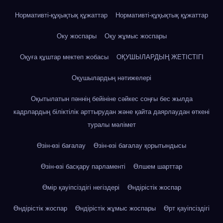
Нормативті-құқықтық құжаттар
Нормативті-құқықтық құжаттар
Оку жоспары
Оқу жұмыс жоспары
Оқуға құштар мектеп жобасы
ОҚУШЫЛАРДЫҢ ЖЕТІСТІГІ
Оқушылардың нәтижелері
Оқытылатын пәннің бейініне сәйкес соңғы бес жылда
кадрлардың біліктілік арттырудан және қайта даярлаудан өткені
туралы мәлімет
Өзін-өзі бағалау
Өзін-өзі бағалау қорытындысы
Өзін-өзі басқару парламенті
Өлшем шарттар
Өмір қауіпсіздігі негіздері
Өндірістік жоспар
Өндірістік жоспар
Өндірістік жұмыс жоспары
Өрт қауіпсіздігі