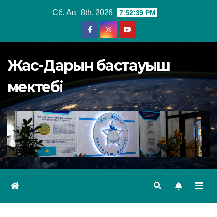
Перейти
Сб. Авг 8th, 2026
7:52:40 PM
к
содержимому
Жас-Дарын бастауыш
мектебі