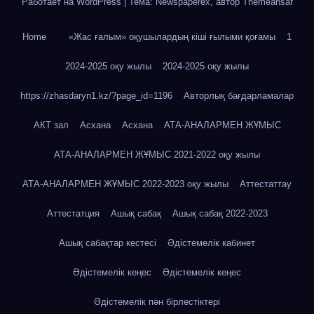
Работает на WordPress
|
Тема: Newspaperex, автор
Themeansar
Home
«Жас ғалым» оқушылардың кіші ғылыми қоғамы
1
2024-2025 оқу жылы
2024-2025 оқу жылы
https://zhasdaryn1.kz/?page_id=1196
Авторлық бағдарламалар
АКТ зал
Асхана
Асхана
АТА-АНАЛАРМЕН ЖҰМЫС
АТА-АНАЛАРМЕН ЖҰМЫС 2021-2022 оқу жылы
АТА-АНАЛАРМЕН ЖҰМЫС 2022-2023 оқу жылы
Аттестаттау
Аттестатция
Ашық сабақ
Ашық сабақ 2022-2023
Ашық сабақтар кестесі
Әдістемелік кабинет
Әдістемелік кеңес
Әдістемелік кеңес
Әдістемелік пән бірлестіктері