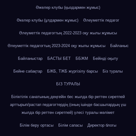
Әжелер клубы (қыздармен жұмыс)
Әкелер клубы (ұлдармен жұмыс)
Әлеуметтік педагог
Әлеуметтік педагогтың 2022-2023 оқу жылы жұмысы
Әлеуметтік педагогтың 2023-2024 оқу жылы жұмысы
Байланыс
Байланыстар
БАСТЫ БЕТ
ББЖМ
Бейінді оқыту
Бейне сабақтар
БЖБ, ТЖБ жүргізілу барсы
Біз туралы
БІЗ ТУРАЛЫ
Біліктілік санатының деңгейін бес жылда бір реттен сиретпей
арттырып/растап педагогтердің (оның ішінде басшылардың үш
жылда бір реттен сиретпей) үлесі туралы мәлімет
Білім беру ортасы
Білім сапасы
Директор блогы