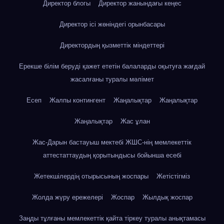
Директор блогы
Директор жанындағы кеңес
Директор ісі жөніндегі орынбасары
Директордың қызметтік міндеттері
Ерекше білім беруді қажет ететін балаларды оқытуға жағдай
жасалғаны туралы мәлімет
Есеп
Жалпы контингент
Жаңалықтар
Жаңалықтар
Жаңалықтар
Жас ұлан
Жас-Дарын бастауыш мектебі ЖШС-нің мемлекеттік
аттестаттаудың қорытындысы бойынша есебі
Жетекшілердің отырысының жоспары
Жетістігміз
Жолда жүру ережелері
Жоспар
Жылдық жоспар
Заңды тұлғаны мемлекеттік қайта тіркеу туралы анықтамасы