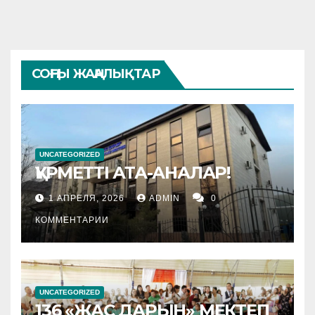
СОҢҒЫ ЖАҢАЛЫҚТАР
UNCATEGORIZED
ҚҰРМЕТТІ АТА-АНАЛАР!
1 АПРЕЛЯ, 2026
ADMIN
0
КОММЕНТАРИИ
UNCATEGORIZED
136 «ЖАС ДАРЫН» МЕКТЕП