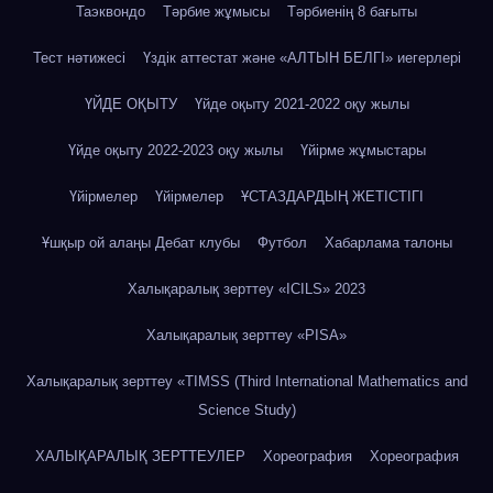
Таэквондо
Тәрбие жұмысы
Тәрбиенің 8 бағыты
Тест нәтижесі
Үздік аттестат және «АЛТЫН БЕЛГІ» иегерлері
ҮЙДЕ ОҚЫТУ
Үйде оқыту 2021-2022 оқу жылы
Үйде оқыту 2022-2023 оқу жылы
Үйірме жұмыстары
Үйірмелер
Үйірмелер
ҰСТАЗДАРДЫҢ ЖЕТІСТІГІ
Ұшқыр ой алаңы Дебат клубы
Футбол
Хабарлама талоны
Халықаралық зерттеу «IСILS» 2023
Халықаралық зерттеу «PISA»
Халықаралық зерттеу «TIMSS (Third International Mathematics and
Science Study)
ХАЛЫҚАРАЛЫҚ ЗЕРТТЕУЛЕР
Хореография
Хореография