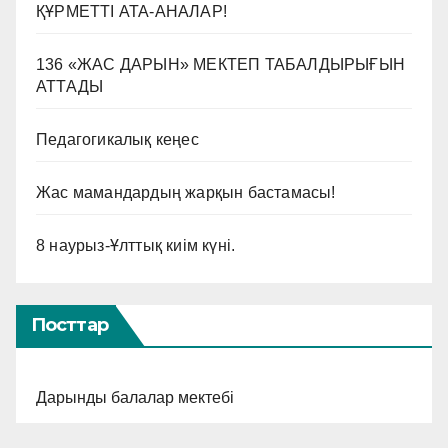
ҚҰРМЕТТІ АТА-АНАЛАР!
136 «ЖАС ДАРЫН» МЕКТЕП ТАБАЛДЫРЫҒЫН
АТТАДЫ
Педагогикалық кеңес
Жас мамандардың жарқын бастамасы!
8 наурыз-Ұлттық киім күні.
Посттар
Дарынды балалар мектебі