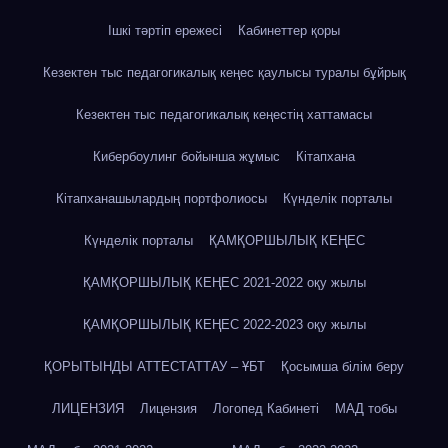
Ішкі тәртіп ережесі
Кабинеттер қоры
Кезектен тыс педагогикалық кеңес қаулысы туралы бұйрық
Кезектен тыс педагогикалық кеңестің хаттамасы
Кибербоулинг бойынша жұмыс
Кітапхана
Кітапханашылардың портфолиосы
Күнделік порталы
Күнделік порталы
ҚАМҚОРШЫЛЫҚ КЕҢЕС
ҚАМҚОРШЫЛЫҚ КЕҢЕС 2021-2022 оқу жылы
ҚАМҚОРШЫЛЫҚ КЕҢЕС 2022-2023 оқу жылы
ҚОРЫТЫНДЫ АТТЕСТАТТАУ – ҰБТ
Қосымша білім беру
ЛИЦЕНЗИЯ
Лицензия
Логопед Кабинеті
МАД тобы