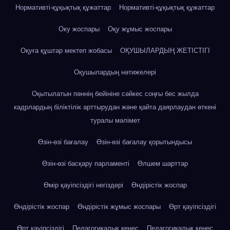
Нормативті-құқықтық құжаттар
Нормативті-құқықтық құжаттар
Оку жоспары
Оқу жұмыс жоспары
Оқуға құштар мектеп жобасы
ОҚУШЫЛАРДЫҢ ЖЕТІСТІГІ
Оқушылардың нәтижелері
Оқытылатын пәннің бейініне сәйкес соңғы бес жылда
кадрлардың біліктілік арттырудан және қайта даярлаудан өткені
туралы мәлімет
Өзін-өзі бағалау
Өзін-өзі бағалау қорытындысы
Өзін-өзі басқару парламенті
Өлшем шарттар
Өмір қауіпсіздігі негіздері
Өндірістік жоспар
Өндірістік жоспар
Өндірістік жұмыс жоспары
Өрт қауіпсіздігі
Өрт қауіпсіздігі
Педагогикалық кеңес
Педагогикалық кеңес