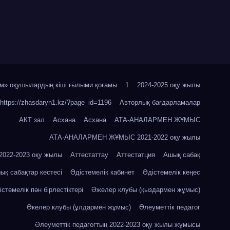
м» оқушылардың кіші ғылыми қоғамы
1
2024-2025 оқу жылы
https://zhasdaryn1.kz/?page_id=1196
Авторлық бағдарламалар
АКТ зал
Асхана
Асхана
АТА-АНАЛАРМЕН ЖҰМЫС
АТА-АНАЛАРМЕН ЖҰМЫС 2021-2022 оқу жылы
22-2023 оқу жылы
Аттестаттау
Аттестатция
Ашық сабақ
ық сабақтар кестесі
Әдістемелік кабинет
Әдістемелік кеңес
істемелік пән бірлестіктері
Әжелер клубы (қыздармен жұмыс)
Әкелер клубы (ұлдармен жұмыс)
Әлеуметтік педагог
Әлеуметтік педагогтың 2022-2023 оқу жылы жұмысы