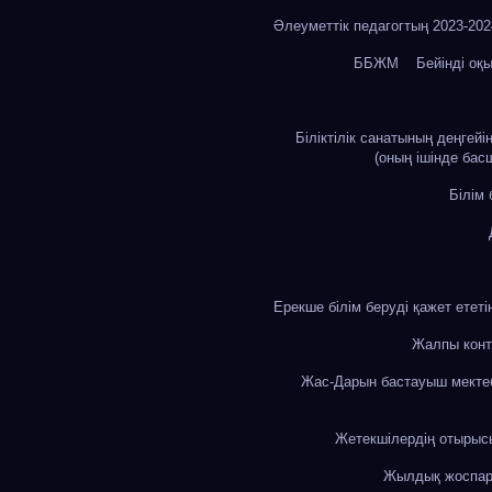
Әлеуметтік педагогтың 2023-20
ББЖМ
Бейінді оқ
Біліктілік санатының деңгей
(оның ішінде бас
Білім
Ерекше білім беруді қажет етет
Жалпы конт
Жас-Дарын бастауыш мекте
Жетекшілердің отыры
Жылдық жоспа