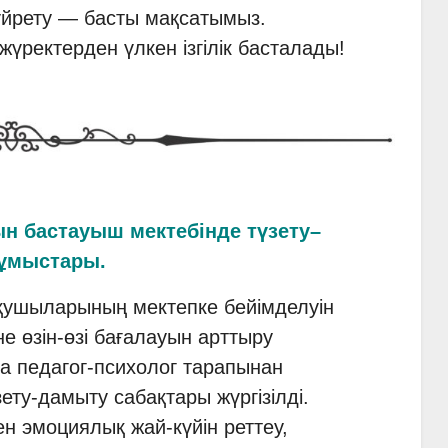
үйрету — басты мақсатымыз.
жүректерден үлкен ізгілік басталады!
н бастауыш мектебінде түзету–
ұмыстары.
қушыларының мектепке бейімделуін
е өзін-өзі бағалауын арттыру
а педагог-психолог тарапынан
ету-дамыту сабақтары жүргізілді.
н эмоциялық жай-күйін реттеу,