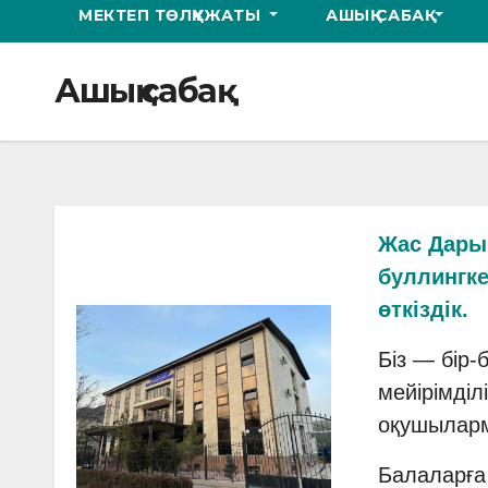
МЕКТЕП ТӨЛҚҰЖАТЫ
АШЫҚ САБАҚ
Ашық сабақ
Жас Дарын
буллингке
өткіздік.
Біз — бір-
мейірімділ
оқушылар
Балаларға 