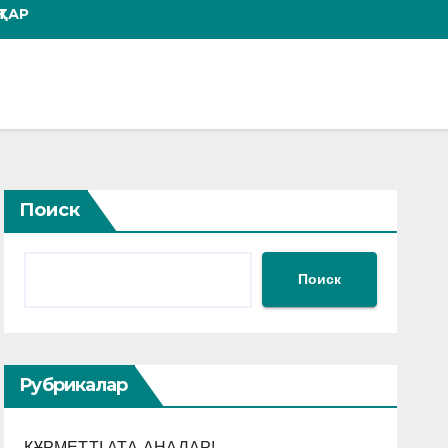
ТАР
Поиск
Поиск
Рубрикалар
ҚҰРМЕТТІ АТА-АНАЛАР!