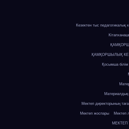
Кезектен тыс педагогикалық 
Кітапхана
ҚАМҚОРШ
ҚАМҚОРШЫЛЫҚ КЕҢЕ
Қосымша білім
Мате
Материалдық-
Мектеп директорының тағ
Мектеп жоспары
Мектеп 
МЕКТЕП