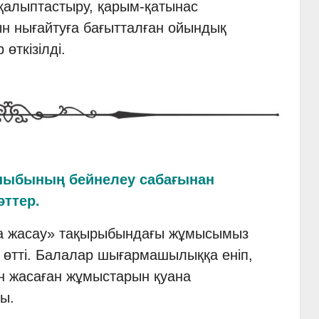
 қалыптастыру, қарым-қатынас
н нығайтуға бағытталған ойындық
 өткізілді.
ныбының бейнелеу сабағынан
әттер.
қа жасау» тақырыбындағы жұмысымыз
і өтті. Балалар шығармашылыққа еніп,
н жасаған жұмыстарын қуана
ы.