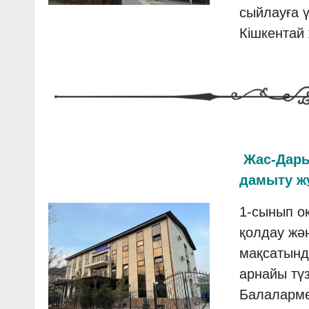
сыйлауға 
Кішкентай 
Жас-Дары
дамыту ж
1-сынып о
қолдау жән
мақсатынд
арнайы түз
Балаларме