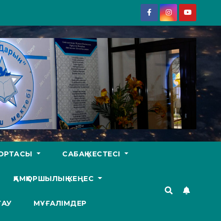
У ОРТАСЫ
САБАҚ КЕСТЕСІ
ҚАМҚОРШЫЛЫҚ КЕҢЕС
ТАУ
МҰҒАЛІМДЕР