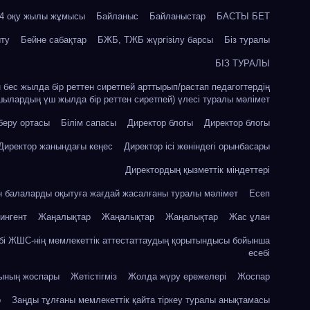
24 оқу жылы жұмысы
Байланыс
Байланыстар
БАСТЫ БЕТ
ыту
Бейне сабақтар
БЖБ, ТЖБ жүргізілу барсы
Біз туралы
БІЗ ТУРАЛЫ
ін бес жылда бір реттен сиретпей арттырып/растап педагогтердің
шылардың үш жылда бір реттен сиретпей) үлесі туралы мәлімет
 беру ортасы
Білім сапасы
Директор блогы
Директор блогы
Директор жанындағы кеңес
Директор ісі жөніндегі орынбасары
Директордың қызметтік міндеттері
ін балаларды оқытуға жағдай жасалғаны туралы мәлімет
Есеп
ингент
Жаңалықтар
Жаңалықтар
Жаңалықтар
Жас ұлан
бі ЖШС-нің мемлекеттік аттестаттаудың қорытындысы бойынша
есебі
сының жоспары
Жетістігміз
Жолда жүру ережелері
Жоспар
р
Заңды тұлғаны мемлекеттік қайта тіркеу туралы анықтамасы