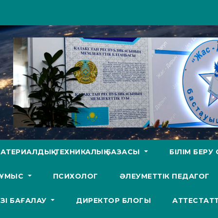
АТЕРИАЛДЫҚ-ТЕХНИКАЛЫҚ БАЗАСЫ
БІЛІМ БЕР
ЖҰМЫС
ПСИХОЛОГ
ӘЛЕУМЕТТІК ПЕДАГОГ
ӨЗІ БАҒАЛАУ
ДИРЕКТОР БЛОГЫ
АТТЕСТАТ