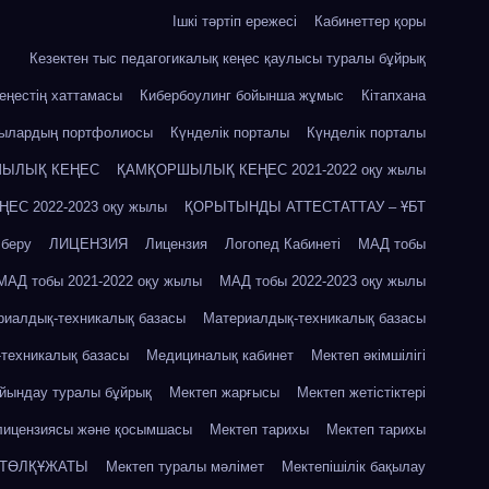
Ішкі тәртіп ережесі
Кабинеттер қоры
Кезектен тыс педагогикалық кеңес қаулысы туралы бұйрық
кеңестің хаттамасы
Кибербоулинг бойынша жұмыс
Кітапхана
шылардың портфолиосы
Күнделік порталы
Күнделік порталы
ЫЛЫҚ КЕҢЕС
ҚАМҚОРШЫЛЫҚ КЕҢЕС 2021-2022 оқу жылы
С 2022-2023 оқу жылы
ҚОРЫТЫНДЫ АТТЕСТАТТАУ – ҰБТ
 беру
ЛИЦЕНЗИЯ
Лицензия
Логопед Кабинеті
МАД тобы
МАД тобы 2021-2022 оқу жылы
МАД тобы 2022-2023 оқу жылы
риалдық-техникалық базасы
Материалдық-техникалық базасы
техникалық базасы
Медициналық кабинет
Мектеп әкімшілігі
айындау туралы бұйрық
Мектеп жарғысы
Мектеп жетістіктері
лицензиясы және қосымшасы
Мектеп тарихы
Мектеп тарихы
 ТӨЛҚҰЖАТЫ
Мектеп туралы мәлімет
Мектепішілік бақылау