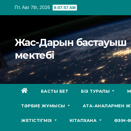
Перейти
Пт. Авг 7th, 2026
9:07:58 AM
к
содержимому
Жас-Дарын бастауыш
мектебі
БАСТЫ БЕТ
БІЗ ТУРАЛЫ
М
ТӘРБИЕ ЖҰМЫСЫ
АТА-АНАЛАРМЕН 
ЖЕТІСТІГМІЗ
КІТАПХАНА
ӨЗІН-