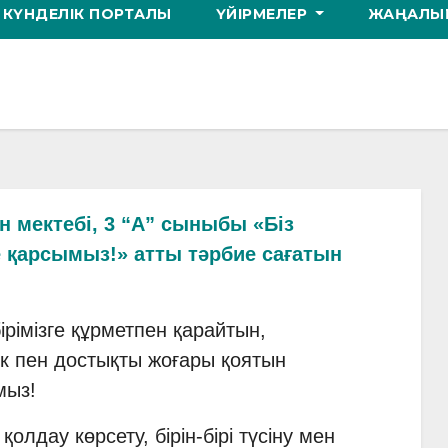
КҮНДЕЛІК ПОРТАЛЫ
ҮЙІРМЕЛЕР
ЖАҢАЛЫҚ
 мектебі, 3 “А” сыныбы «Біз
 қарсымыз!» атты тәрбие сағатын
бірімізге құрметпен қарайтын,
ік пен достықты жоғары қоятын
мыз!
қолдау көрсету, бірін-бірі түсіну мен