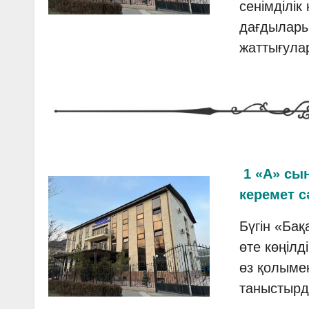
сенімділік
дағдылары
жаттығулар
1 «А» сы
керемет с
Бүгін «Ба
өте көңілд
өз қолыме
таныстырд