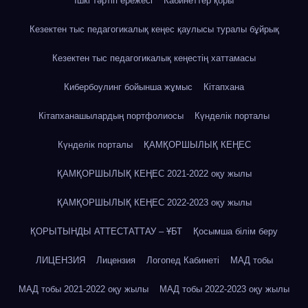
Ішкі тәртіп ережесі
Кабинеттер қоры
Кезектен тыс педагогикалық кеңес қаулысы туралы бұйрық
Кезектен тыс педагогикалық кеңестің хаттамасы
Кибербоулинг бойынша жұмыс
Кітапхана
Кітапханашылардың портфолиосы
Күнделік порталы
Күнделік порталы
ҚАМҚОРШЫЛЫҚ КЕҢЕС
ҚАМҚОРШЫЛЫҚ КЕҢЕС 2021-2022 оқу жылы
ҚАМҚОРШЫЛЫҚ КЕҢЕС 2022-2023 оқу жылы
ҚОРЫТЫНДЫ АТТЕСТАТТАУ – ҰБТ
Қосымша білім беру
ЛИЦЕНЗИЯ
Лицензия
Логопед Кабинеті
МАД тобы
МАД тобы 2021-2022 оқу жылы
МАД тобы 2022-2023 оқу жылы