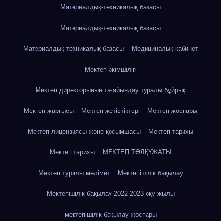
Материалдық-техникалық базасы
Материалдық-техникалық базасы
Материалдық-техникалық базасы
Медициналық кабинет
Мектеп әкімшілігі
Мектеп директорының тағайындау туралы бұйрық
Мектеп жарғысы
Мектеп жетістіктері
Мектеп жоспары
Мектеп лицензиясы және қосымшасы
Мектеп тарихы
Мектеп тарихы
МЕКТЕП ТӨЛҚҰЖАТЫ
Мектеп туралы мәлімет
Мектепішілік бақылау
Мектепішілік бақылау 2022-2023 оқу жылы
мектепішілік бақылау жоспары