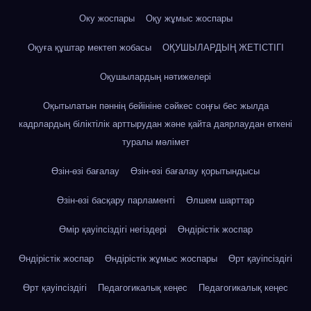
Оку жоспары
Оқу жұмыс жоспары
Оқуға құштар мектеп жобасы
ОҚУШЫЛАРДЫҢ ЖЕТІСТІГІ
Оқушылардың нәтижелері
Оқытылатын пәннің бейініне сәйкес соңғы бес жылда
кадрлардың біліктілік арттырудан және қайта даярлаудан өткені
туралы мәлімет
Өзін-өзі бағалау
Өзін-өзі бағалау қорытындысы
Өзін-өзі басқару парламенті
Өлшем шарттар
Өмір қауіпсіздігі негіздері
Өндірістік жоспар
Өндірістік жоспар
Өндірістік жұмыс жоспары
Өрт қауіпсіздігі
Өрт қауіпсіздігі
Педагогикалық кеңес
Педагогикалық кеңес