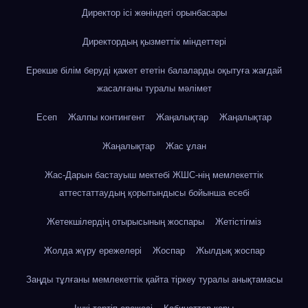
Директор ісі жөніндегі орынбасары
Директордың қызметтік міндеттері
Ерекше білім беруді қажет ететін балаларды оқытуға жағдай
жасалғаны туралы мәлімет
Есеп
Жалпы контингент
Жаңалықтар
Жаңалықтар
Жаңалықтар
Жас ұлан
Жас-Дарын бастауыш мектебі ЖШС-нің мемлекеттік
аттестаттаудың қорытындысы бойынша есебі
Жетекшілердің отырысының жоспары
Жетістігміз
Жолда жүру ережелері
Жоспар
Жылдық жоспар
Заңды тұлғаны мемлекеттік қайта тіркеу туралы анықтамасы