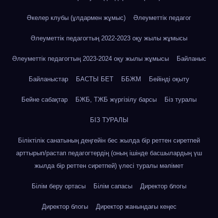
Әкелер клубы (ұлдармен жұмыс)
Әлеуметтік педагог
Әлеуметтік педагогтың 2022-2023 оқу жылы жұмысы
Әлеуметтік педагогтың 2023-2024 оқу жылы жұмысы
Байланыс
Байланыстар
БАСТЫ БЕТ
ББЖМ
Бейінді оқыту
Бейне сабақтар
БЖБ, ТЖБ жүргізілу барсы
Біз туралы
БІЗ ТУРАЛЫ
Біліктілік санатының деңгейін бес жылда бір реттен сиретпей
арттырып/растап педагогтердің (оның ішінде басшылардың үш
жылда бір реттен сиретпей) үлесі туралы мәлімет
Білім беру ортасы
Білім сапасы
Директор блогы
Директор блогы
Директор жанындағы кеңес