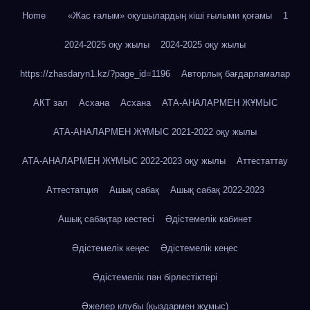
Home
«Жас ғалым» оқушылардың кіші ғылыми қоғамы
1
2024-2025 оқу жылы
2024-2025 оқу жылы
https://zhasdaryn1.kz/?page_id=1196
Авторлық бағдарламалар
АКТ зал
Асхана
Асхана
АТА-АНАЛАРМЕН ЖҰМЫС
АТА-АНАЛАРМЕН ЖҰМЫС 2021-2022 оқу жылы
АТА-АНАЛАРМЕН ЖҰМЫС 2022-2023 оқу жылы
Аттестаттау
Аттестатция
Ашық сабақ
Ашық сабақ 2022-2023
Ашық сабақтар кестесі
Әдістемелік кабинет
Әдістемелік кеңес
Әдістемелік кеңес
Әдістемелік пән бірлестіктері
Әжелер клубы (қыздармен жұмыс)