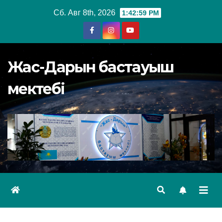
Перейти
Сб. Авг 8th, 2026
1:43:00 PM
к
содержимому
Жас-Дарын бастауыш
мектебі