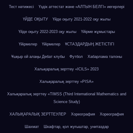
Тест нәтижесі
Үздік аттестат және «АЛТЫН БЕЛГІ» иегерлері
ҮЙДЕ ОҚЫТУ
Үйде оқыту 2021-2022 оқу жылы
Үйде оқыту 2022-2023 оқу жылы
Үйірме жұмыстары
Үйірмелер
Үйірмелер
ҰСТАЗДАРДЫҢ ЖЕТІСТІГІ
Ұшқыр ой алаңы Дебат клубы
Футбол
Хабарлама талоны
Халықаралық зерттеу «IСILS» 2023
Халықаралық зерттеу «PISA»
Халықаралық зерттеу «TIMSS (Third International Mathematics and
Science Study)
ХАЛЫҚАРАЛЫҚ ЗЕРТТЕУЛЕР
Хореография
Хореография
Шахмат
Шкафтар, қол жуғыштар, унитаздар