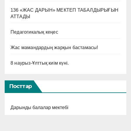
136 «ЖАС ДАРЫН» МЕКТЕП ТАБАЛДЫРЫҒЫН
АТТАДЫ
Педагогикалық кеңес
Жас мамандардың жарқын бастамасы!
8 наурыз-Ұлттық киім күні.
Посттар
Дарынды балалар мектебі