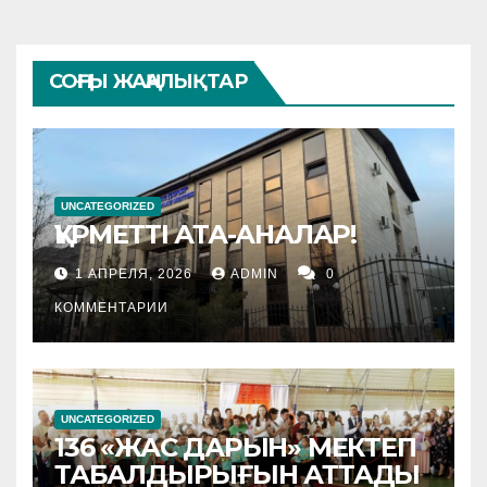
СОҢҒЫ ЖАҢАЛЫҚТАР
UNCATEGORIZED
ҚҰРМЕТТІ АТА-АНАЛАР!
1 АПРЕЛЯ, 2026
ADMIN
0
КОММЕНТАРИИ
UNCATEGORIZED
136 «ЖАС ДАРЫН» МЕКТЕП
ТАБАЛДЫРЫҒЫН АТТАДЫ