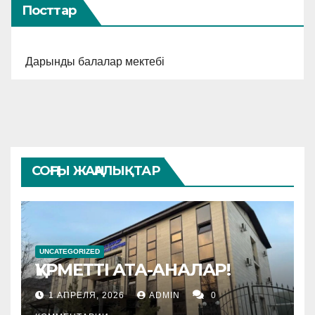
Посттар
Дарынды балалар мектебі
СОҢҒЫ ЖАҢАЛЫҚТАР
UNCATEGORIZED
ҚҰРМЕТТІ АТА-АНАЛАР!
1 АПРЕЛЯ, 2026
ADMIN
0