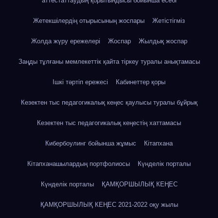
аттестаттаудың қорытындысы бойынша есебі
Жетекшілердің отырысының жоспары
Жетістігміз
Жолда жүру ережелері
Жоспар
Жылдық жоспар
Заңды тұлғаны мемлекеттік қайта тіркеу туралы анықтамасы
Ішкі тәртіп ережесі
Кабинеттер қоры
Кезектен тыс педагогикалық кеңес қаулысы туралы бұйрық
Кезектен тыс педагогикалық кеңестің хаттамасы
Кибербоулинг бойынша жұмыс
Кітапхана
Кітапханашылардың портфолиосы
Күнделік порталы
Күнделік порталы
ҚАМҚОРШЫЛЫҚ КЕҢЕС
ҚАМҚОРШЫЛЫҚ КЕҢЕС 2021-2022 оқу жылы