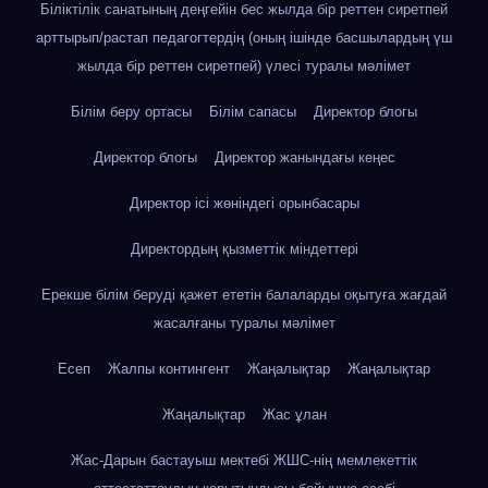
Біліктілік санатының деңгейін бес жылда бір реттен сиретпей
арттырып/растап педагогтердің (оның ішінде басшылардың үш
жылда бір реттен сиретпей) үлесі туралы мәлімет
Білім беру ортасы
Білім сапасы
Директор блогы
Директор блогы
Директор жанындағы кеңес
Директор ісі жөніндегі орынбасары
Директордың қызметтік міндеттері
Ерекше білім беруді қажет ететін балаларды оқытуға жағдай
жасалғаны туралы мәлімет
Есеп
Жалпы контингент
Жаңалықтар
Жаңалықтар
Жаңалықтар
Жас ұлан
Жас-Дарын бастауыш мектебі ЖШС-нің мемлекеттік