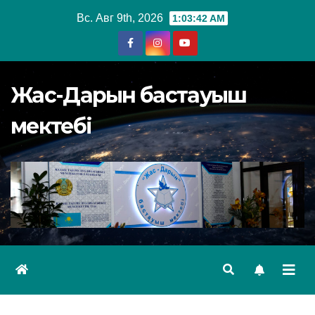
Перейти
Вс. Авг 9th, 2026
1:03:45 AM
к
содержимому
Жас-Дарын бастауыш
мектебі