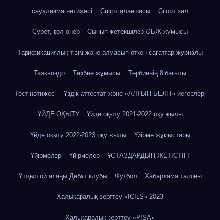
сауалнама нәтижесі
Спорт аланшасы
Спорт зал
Сурет, қол-өнер
Сынып жетекшілер ӘБЖ жұмысы
Тарификациялық тізім және алмасып өткен сағаттар журналы
Таэквондо
Тәрбие жұмысы
Тәрбиенің 8 бағыты
Тест нәтижесі
Үздік аттестат және «АЛТЫН БЕЛГІ» иегерлері
ҮЙДЕ ОҚЫТУ
Үйде оқыту 2021-2022 оқу жылы
Үйде оқыту 2022-2023 оқу жылы
Үйірме жұмыстары
Үйірмелер
Үйірмелер
ҰСТАЗДАРДЫҢ ЖЕТІСТІГІ
Ұшқыр ой алаңы Дебат клубы
Футбол
Хабарлама талоны
Халықаралық зерттеу «IСILS» 2023
Халықаралық зерттеу «PISA»