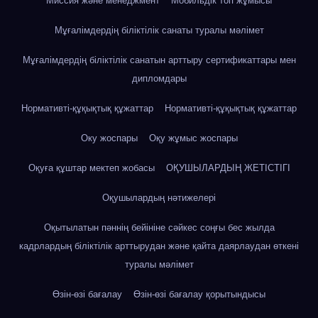
Миссия және менеджмент
Мобильдік топ жұмысы
Мұғалімдердің біліктілік санаты туралы мәлімет
Мұғалімдердің біліктілік санатын арттыру сертификаттары мен
дипломдары
Нормативті-құқықтық құжаттар
Нормативті-құқықтық құжаттар
Оку жоспары
Оқу жұмыс жоспары
Оқуға құштар мектеп жобасы
ОҚУШЫЛАРДЫҢ ЖЕТІСТІГІ
Оқушылардың нәтижелері
Оқытылатын пәннің бейініне сәйкес соңғы бес жылда
кадрлардың біліктілік арттырудан және қайта даярлаудан өткені
туралы мәлімет
Өзін-өзі бағалау
Өзін-өзі бағалау қорытындысы