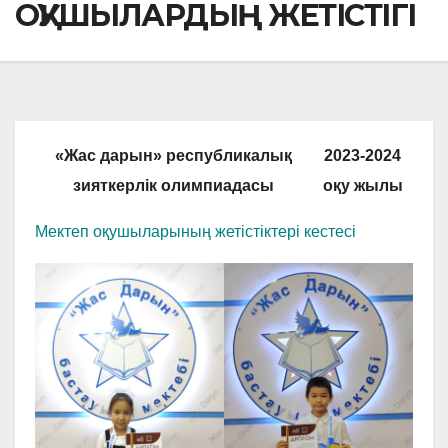
ОҚУШЫЛАРДЫҢ ЖЕТІСТІГІ
«Жас дарын» республикалық
2023-2024
зияткерлік олимпиадасы
оқу жылы
Мектеп оқушыларының жетістіктері кестесі