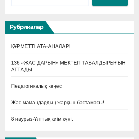
Рубрикалар
ҚҰРМЕТТІ АТА-АНАЛАР!
136 «ЖАС ДАРЫН» МЕКТЕП ТАБАЛДЫРЫҒЫН
АТТАДЫ
Педагогикалық кеңес
Жас мамандардың жарқын бастамасы!
8 наурыз-Ұлттық киім күні.