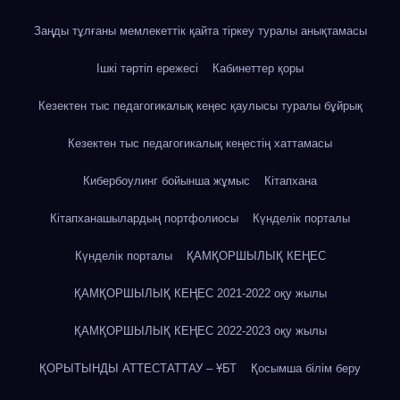
Заңды тұлғаны мемлекеттік қайта тіркеу туралы анықтамасы
Ішкі тәртіп ережесі
Кабинеттер қоры
Кезектен тыс педагогикалық кеңес қаулысы туралы бұйрық
Кезектен тыс педагогикалық кеңестің хаттамасы
Кибербоулинг бойынша жұмыс
Кітапхана
Кітапханашылардың портфолиосы
Күнделік порталы
Күнделік порталы
ҚАМҚОРШЫЛЫҚ КЕҢЕС
ҚАМҚОРШЫЛЫҚ КЕҢЕС 2021-2022 оқу жылы
ҚАМҚОРШЫЛЫҚ КЕҢЕС 2022-2023 оқу жылы
ҚОРЫТЫНДЫ АТТЕСТАТТАУ – ҰБТ
Қосымша білім беру