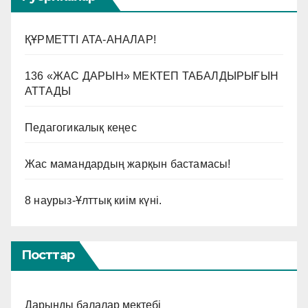
ҚҰРМЕТТІ АТА-АНАЛАР!
136 «ЖАС ДАРЫН» МЕКТЕП ТАБАЛДЫРЫҒЫН
АТТАДЫ
Педагогикалық кеңес
Жас мамандардың жарқын бастамасы!
8 наурыз-Ұлттық киім күні.
Посттар
Дарынды балалар мектебі