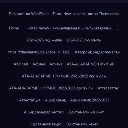
Работает на WordPress
|
Тема: Newspaperex, автор
Themeansar
Home
«Жас ғалым» оқушылардың кіші ғылыми қоғамы
1
2024-2025 оқу жылы
2024-2025 оқу жылы
https://zhasdaryn1.kz/?page_id=1196
Авторлық бағдарламалар
АКТ зал
Асхана
Асхана
АТА-АНАЛАРМЕН ЖҰМЫС
АТА-АНАЛАРМЕН ЖҰМЫС 2021-2022 оқу жылы
АТА-АНАЛАРМЕН ЖҰМЫС 2022-2023 оқу жылы
Аттестаттау
Аттестатция
Ашық сабақ
Ашық сабақ 2022-2023
Ашық сабақтар кестесі
Әдістемелік кабинет
Әдістемелік кеңес
Әдістемелік кеңес