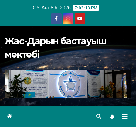
Перейти
Сб. Авг 8th, 2026
7:03:14 PM
к
содержимому
Жас-Дарын бастауыш
мектебі