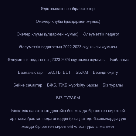
Әдістемелік пән бірлестіктері
Әжелер клубы (қыздармен жұмыс)
Әкелер клубы (ұлдармен жұмыс)
Әлеуметтік педагог
Әлеуметтік педагогтың 2022-2023 оқу жылы жұмысы
Әлеуметтік педагогтың 2023-2024 оқу жылы жұмысы
Байланыс
Байланыстар
БАСТЫ БЕТ
ББЖМ
Бейінді оқыту
Бейне сабақтар
БЖБ, ТЖБ жүргізілу барсы
Біз туралы
БІЗ ТУРАЛЫ
Біліктілік санатының деңгейін бес жылда бір реттен сиретпей
арттырып/растап педагогтердің (оның ішінде басшылардың үш
жылда бір реттен сиретпей) үлесі туралы мәлімет