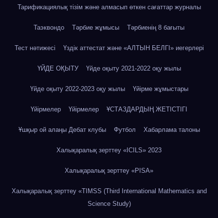
Тарификациялық тізім және алмасып өткен сағаттар журналы
Таэквондо
Тәрбие жұмысы
Тәрбиенің 8 бағыты
Тест нәтижесі
Үздік аттестат және «АЛТЫН БЕЛГІ» иегерлері
ҮЙДЕ ОҚЫТУ
Үйде оқыту 2021-2022 оқу жылы
Үйде оқыту 2022-2023 оқу жылы
Үйірме жұмыстары
Үйірмелер
Үйірмелер
ҰСТАЗДАРДЫҢ ЖЕТІСТІГІ
Ұшқыр ой алаңы Дебат клубы
Футбол
Хабарлама талоны
Халықаралық зерттеу «IСILS» 2023
Халықаралық зерттеу «PISA»
Халықаралық зерттеу «TIMSS (Third International Mathematics and
Science Study)