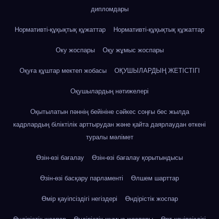
дипломдары
Нормативті-құқықтық құжаттар
Нормативті-құқықтық құжаттар
Оку жоспары
Оқу жұмыс жоспары
Оқуға құштар мектеп жобасы
ОҚУШЫЛАРДЫҢ ЖЕТІСТІГІ
Оқушылардың нәтижелері
Оқытылатын пәннің бейініне сәйкес соңғы бес жылда
кадрлардың біліктілік арттырудан және қайта даярлаудан өткені
туралы мәлімет
Өзін-өзі бағалау
Өзін-өзі бағалау қорытындысы
Өзін-өзі басқару парламенті
Өлшем шарттар
Өмір қауіпсіздігі негіздері
Өндірістік жоспар