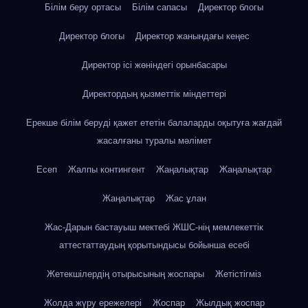
Білім беру ортасы
Білім сапасы
Директор блогы
Директор блогы
Директор жанындағы кеңес
Директор ісі жөніндегі орынбасары
Директордың қызметтік міндеттері
Ерекше білім беруді қажет ететін балаларды оқытуға жағдай
жасалғаны туралы мәлімет
Есеп
Жалпы контингент
Жаңалықтар
Жаңалықтар
Жаңалықтар
Жас ұлан
Жас-Дарын бастауыш мектебі ЖШС-нің мемлекеттік
аттестаттаудың қорытындысы бойынша есебі
Жетекшілердің отырысының жоспары
Жетістігміз
Жолда жүру ережелері
Жоспар
Жылдық жоспар