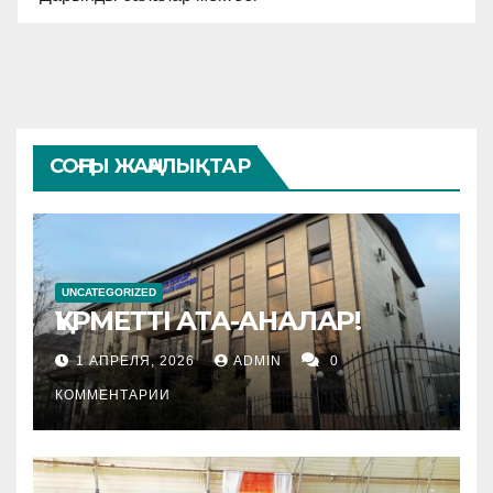
СОҢҒЫ ЖАҢАЛЫҚТАР
UNCATEGORIZED
ҚҰРМЕТТІ АТА-АНАЛАР!
1 АПРЕЛЯ, 2026
ADMIN
0
КОММЕНТАРИИ