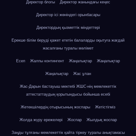
Директор блогы
Директор жанындағы кеңес
Директор ісі жөніндегі орынбасары
Директордың қызметтік міндеттері
Ерекше білім беруді қажет ететін балаларды оқытуға жағдай
жасалғаны туралы мәлімет
Есеп
Жалпы контингент
Жаңалықтар
Жаңалықтар
Жаңалықтар
Жас ұлан
Жас-Дарын бастауыш мектебі ЖШС-нің мемлекеттік
аттестаттаудың қорытындысы бойынша есебі
Жетекшілердің отырысының жоспары
Жетістігміз
Жолда жүру ережелері
Жоспар
Жылдық жоспар
Заңды тұлғаны мемлекеттік қайта тіркеу туралы анықтамасы