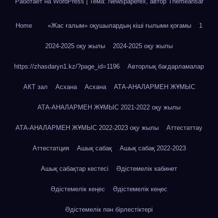
Работает на WordPress
|
Тема: Newspaperex, автор
Themeansar
Home
«Жас ғалым» оқушылардың кіші ғылыми қоғамы
1
2024-2025 оқу жылы
2024-2025 оқу жылы
https://zhasdaryn1.kz/?page_id=1196
Авторлық бағдарламалар
АКТ зал
Асхана
Асхана
АТА-АНАЛАРМЕН ЖҰМЫС
АТА-АНАЛАРМЕН ЖҰМЫС 2021-2022 оқу жылы
АТА-АНАЛАРМЕН ЖҰМЫС 2022-2023 оқу жылы
Аттестаттау
Аттестатция
Ашық сабақ
Ашық сабақ 2022-2023
Ашық сабақтар кестесі
Әдістемелік кабинет
Әдістемелік кеңес
Әдістемелік кеңес
Әдістемелік пән бірлестіктері