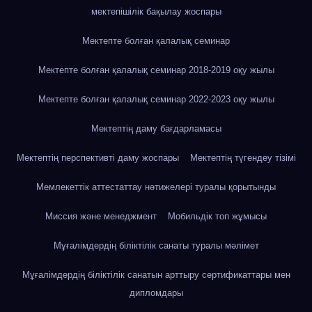
мектепішілік бақылау жоспары
Мектепте болған қалалық семинар
Мектепте болған қалалық семинар 2018-2019 оқу жылы
Мектепте болған қалалық семинар 2022-2023 оқу жылы
Мектептің даму бағдарламасы
Мектептің перспективті даму жоспары
Мектептің түгендеу тізімі
Мемлекеттік аттестаттау нәтижелері туралы қорытынды
Миссия және менеджмент
Мобильдік топ жұмысы
Мұғалімдердің біліктілік санаты туралы мәлімет
Мұғалімдердің біліктілік санатын арттыру сертификаттары мен
дипломдары