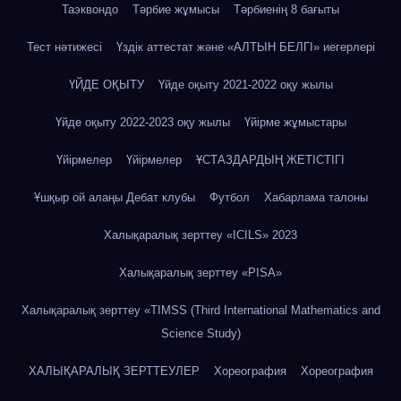
Таэквондо
Тәрбие жұмысы
Тәрбиенің 8 бағыты
Тест нәтижесі
Үздік аттестат және «АЛТЫН БЕЛГІ» иегерлері
ҮЙДЕ ОҚЫТУ
Үйде оқыту 2021-2022 оқу жылы
Үйде оқыту 2022-2023 оқу жылы
Үйірме жұмыстары
Үйірмелер
Үйірмелер
ҰСТАЗДАРДЫҢ ЖЕТІСТІГІ
Ұшқыр ой алаңы Дебат клубы
Футбол
Хабарлама талоны
Халықаралық зерттеу «IСILS» 2023
Халықаралық зерттеу «PISA»
Халықаралық зерттеу «TIMSS (Third International Mathematics and
Science Study)
ХАЛЫҚАРАЛЫҚ ЗЕРТТЕУЛЕР
Хореография
Хореография