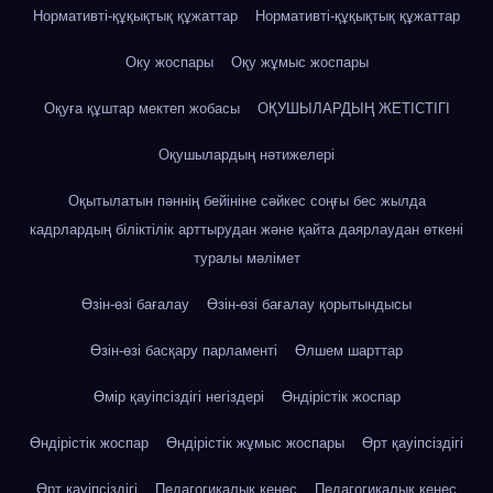
Нормативті-құқықтық құжаттар
Нормативті-құқықтық құжаттар
Оку жоспары
Оқу жұмыс жоспары
Оқуға құштар мектеп жобасы
ОҚУШЫЛАРДЫҢ ЖЕТІСТІГІ
Оқушылардың нәтижелері
Оқытылатын пәннің бейініне сәйкес соңғы бес жылда
кадрлардың біліктілік арттырудан және қайта даярлаудан өткені
туралы мәлімет
Өзін-өзі бағалау
Өзін-өзі бағалау қорытындысы
Өзін-өзі басқару парламенті
Өлшем шарттар
Өмір қауіпсіздігі негіздері
Өндірістік жоспар
Өндірістік жоспар
Өндірістік жұмыс жоспары
Өрт қауіпсіздігі
Өрт қауіпсіздігі
Педагогикалық кеңес
Педагогикалық кеңес