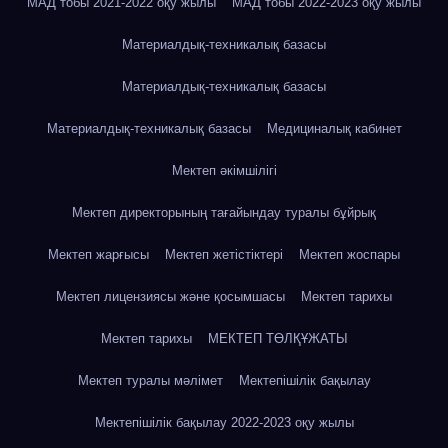
МАД тобы 2021-2022 оқу жылы
МАД тобы 2022-2023 оқу жылы
Материалдық-техникалық базасы
Материалдық-техникалық базасы
Материалдық-техникалық базасы
Медициналық кабинет
Мектеп әкімшілігі
Мектеп директорының тағайындау туралы бұйрық
Мектеп жарғысы
Мектеп жетістіктері
Мектеп жоспары
Мектеп лицензиясы және қосымшасы
Мектеп тарихы
Мектеп тарихы
МЕКТЕП ТӨЛҚҰЖАТЫ
Мектеп туралы мәлімет
Мектепішілік бақылау
Мектепішілік бақылау 2022-2023 оқу жылы