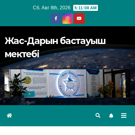
Перейти
Сб. Авг 8th, 2026
5:11:09 AM
к
содержимому
Жас-Дарын бастауыш
мектебі