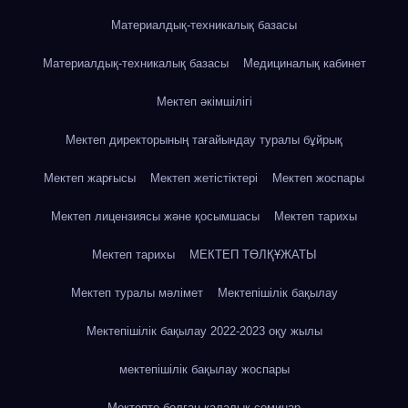
Материалдық-техникалық базасы
Материалдық-техникалық базасы
Медициналық кабинет
Мектеп әкімшілігі
Мектеп директорының тағайындау туралы бұйрық
Мектеп жарғысы
Мектеп жетістіктері
Мектеп жоспары
Мектеп лицензиясы және қосымшасы
Мектеп тарихы
Мектеп тарихы
МЕКТЕП ТӨЛҚҰЖАТЫ
Мектеп туралы мәлімет
Мектепішілік бақылау
Мектепішілік бақылау 2022-2023 оқу жылы
мектепішілік бақылау жоспары
Мектепте болған қалалық семинар