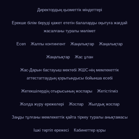
Директордың қызметтік міндеттері
Ерекше білім беруді қажет ететін балаларды оқытуға жағдай
жасалғаны туралы мәлімет
Есеп
Жалпы контингент
Жаңалықтар
Жаңалықтар
Жаңалықтар
Жас ұлан
Жас-Дарын бастауыш мектебі ЖШС-нің мемлекеттік
аттестаттаудың қорытындысы бойынша есебі
Жетекшілердің отырысының жоспары
Жетістігміз
Жолда жүру ережелері
Жоспар
Жылдық жоспар
Заңды тұлғаны мемлекеттік қайта тіркеу туралы анықтамасы
Ішкі тәртіп ережесі
Кабинеттер қоры