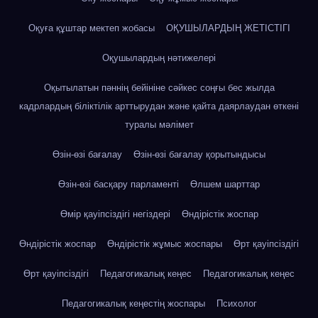
Оқуға құштар мектеп жобасы
ОҚУШЫЛАРДЫҢ ЖЕТІСТІГІ
Оқушылардың нәтижелері
Оқытылатын пәннің бейініне сәйкес соңғы бес жылда
кадрлардың біліктілік арттырудан және қайта даярлаудан өткені
туралы мәлімет
Өзін-өзі бағалау
Өзін-өзі бағалау қорытындысы
Өзін-өзі басқару парламенті
Өлшем шарттар
Өмір қауіпсіздігі негіздері
Өндірістік жоспар
Өндірістік жоспар
Өндірістік жұмыс жоспары
Өрт қауіпсіздігі
Өрт қауіпсіздігі
Педагогикалық кеңес
Педагогикалық кеңес
Педагогикалық кеңестің жоспары
Психолог