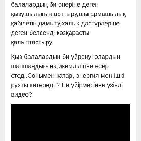
балалардың би өнеріне деген
қызушылығын арттыру,шығармашылық
қабілетін дамыту,халық дәстүрлеріне
деген белсенді көзқарасты
қалыптастыру.
Қыз балалардың би үйренуі олардың
шапшаңдығына,икемділігіне әсер
етеді.Сонымен қатар, энергия мен ішкі
рухты көтереді.? Би үйірмесінен үзінді
видео?️