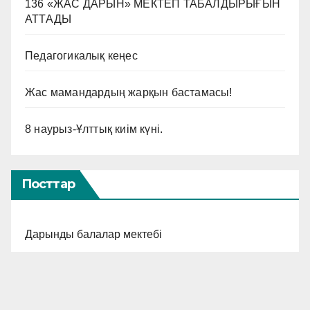
136 «ЖАС ДАРЫН» МЕКТЕП ТАБАЛДЫРЫҒЫН
АТТАДЫ
Педагогикалық кеңес
Жас мамандардың жарқын бастамасы!
8 наурыз-Ұлттық киім күні.
Посттар
Дарынды балалар мектебі