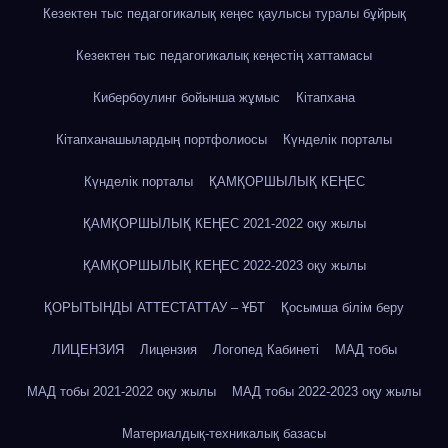
Кезектен тыс педагогикалық кеңес қаулысы туралы бұйрық
Кезектен тыс педагогикалық кеңестің хаттамасы
Кибербоулинг бойынша жұмыс
Кітапхана
Кітапханашылардың портфолиосы
Күнделік порталы
Күнделік порталы
ҚАМҚОРШЫЛЫҚ КЕҢЕС
ҚАМҚОРШЫЛЫҚ КЕҢЕС 2021-2022 оқу жылы
ҚАМҚОРШЫЛЫҚ КЕҢЕС 2022-2023 оқу жылы
ҚОРЫТЫНДЫ АТТЕСТАТТАУ – ҰБТ
Қосымша білім беру
ЛИЦЕНЗИЯ
Лицензия
Логопед Кабинеті
МАД тобы
МАД тобы 2021-2022 оқу жылы
МАД тобы 2022-2023 оқу жылы
Материалдық-техникалық базасы