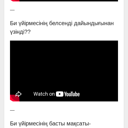
—
Би үйірмесінің белсенді дайындығынан
үзінді?️?
—
Би үйірмесінің басты мақсаты-