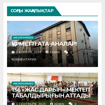
СОҢҒЫ ЖАҢАЛЫҚТАР
UNCATEGORIZED
ҚҰРМЕТТІ АТА-АНАЛАР!
1 АПРЕЛЯ, 2026
ADMIN
0
КОММЕНТАРИИ
UNCATEGORIZED
136 «ЖАС ДАРЫН» МЕКТЕП
ТАБАЛДЫРЫҒЫН АТТАДЫ
1 СЕНТЯБРЯ, 2025
ADMIN
0