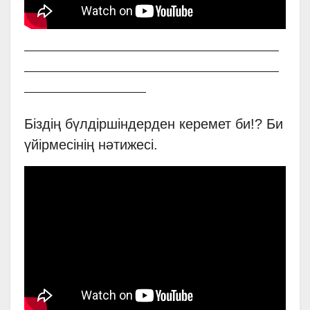
———————————————————————
———————————————————————
———————————
Біздің бүлдіршіндерден керемет би!? Би
үйірмесінің нәтижесі.