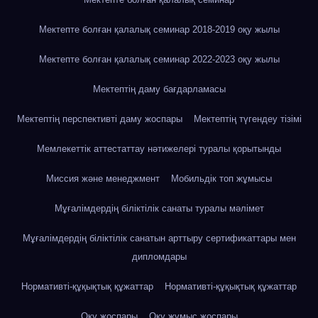
Мектепте болған қалалық семинар 2018-2019 оқу жылы
Мектепте болған қалалық семинар 2022-2023 оқу жылы
Мектептің даму бағдарламасы
Мектептің перспективті даму жоспары
Мектептің түгендеу тізімі
Мемлекеттік аттестаттау нәтижелері туралы қорытынды
Миссия және менеджмент
Мобильдік топ жұмысы
Мұғалімдердің біліктілік санаты туралы мәлімет
Мұғалімдердің біліктілік санатын арттыру сертификаттары мен
дипломдары
Нормативті-құқықтық құжаттар
Нормативті-құқықтық құжаттар
Оку жоспары
Оқу жұмыс жоспары