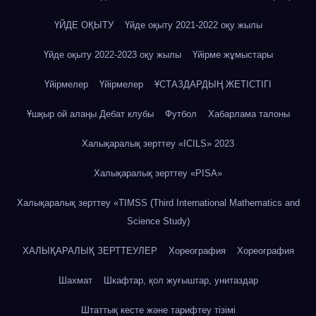
ҮЙДЕ ОҚЫТУ
Үйде оқыту 2021-2022 оқу жылы
Үйде оқыту 2022-2023 оқу жылы
Үйірме жұмыстары
Үйірмелер
Үйірмелер
ҰСТАЗДАРДЫҢ ЖЕТІСТІГІ
Ұшқыр ой алаңы Дебат клубы
Футбол
Хабарлама талоны
Халықаралық зерттеу «IСILS» 2023
Халықаралық зерттеу «PISA»
Халықаралық зерттеу «TIMSS (Third International Mathematics and
Science Study)
ХАЛЫҚАРАЛЫҚ ЗЕРТТЕУЛЕР
Хореография
Хореография
Шахмат
Шкафтар, қол жуғыштар, унитаздар
Штаттық кесте және тарифтеу тізімі