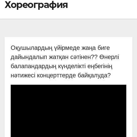
Хореография
Оқушылардың үйірмеде жаңа биге
дайындалып жатқан сәтінен?️? Өнерлі
балапандардың күнделікті еңбегінің
нәтижесі концерттерде байқалуда?