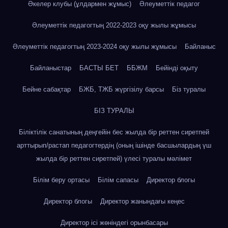
Әкелер клубы (ұлдармен жұмыс)
Әлеуметтік педагог
Әлеуметтік педагогтың 2022-2023 оқу жылы жұмысы
Әлеуметтік педагогтың 2023-2024 оқу жылы жұмысы
Байланыс
Байланыстар
БАСТЫ БЕТ
ББЖМ
Бейінді оқыту
Бейне сабақтар
БЖБ, ТЖБ жүргізілу барсы
Біз туралы
БІЗ ТУРАЛЫ
Біліктілік санатының деңгейін бес жылда бір реттен сиретпей
арттырып/растап педагогтердің (оның ішінде басшылардың үш
жылда бір реттен сиретпей) үлесі туралы мәлімет
Білім беру ортасы
Білім сапасы
Директор блогы
Директор блогы
Директор жанындағы кеңес
Директор ісі жөніндегі орынбасары