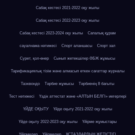
Сабақ кестесі 2021-2022 оқу жылы
Сабақ кестесі 2022-2023 оқу жылы
Сабақ кестесі 2023-2024 оқу жылы
Сапалық құрам
сауалнама нәтижесі
Спорт аланшасы
Спорт зал
Сурет, қол-өнер
Сынып жетекшілер ӘБЖ жұмысы
Тарификациялық тізім және алмасып өткен сағаттар журналы
Таэквондо
Тәрбие жұмысы
Тәрбиенің 8 бағыты
Тест нәтижесі
Үздік аттестат және «АЛТЫН БЕЛГІ» иегерлері
ҮЙДЕ ОҚЫТУ
Үйде оқыту 2021-2022 оқу жылы
Үйде оқыту 2022-2023 оқу жылы
Үйірме жұмыстары
Үйірмелер
Үйірмелер
ҰСТАЗДАРДЫҢ ЖЕТІСТІГІ