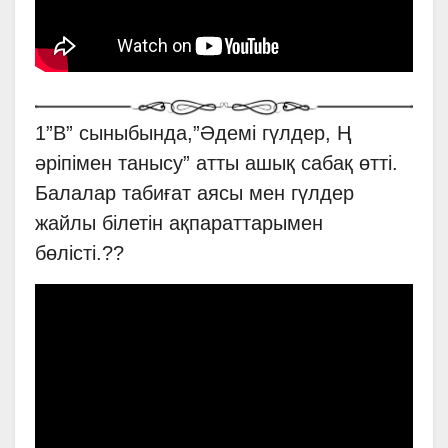
1”В” сыныбында,”Әдемі гүлдер, Ң
әріпімен танысу” атты ашық сабақ өтті.
Балалар табиғат аясы мен гүлдер
жайлы білетін ақпараттарымен
бөлісті.??