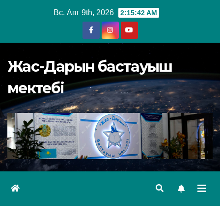
Перейти
Вс. Авг 9th, 2026
2:15:43 AM
к
содержимому
Жас-Дарын бастауыш
мектебі