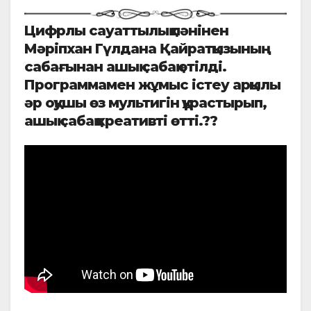
Цифрлы сауаттылық пәнінен
Мәріпхан Гүлдана Қайратқызының
сабағынан ашық сабақ өтілді.
Программамен жұмыс істеу арқылы
әр оқушы өз мультигін құрастырып,
ашық сабақ креативті өтті.??