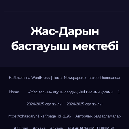
Жас-Дарын
бастауыш мектебі
Работает на WordPress
|
Тема: Newspaperex, автор
Themeansar
Home
«Жас ғалым» оқушылардың кіші ғылыми қоғамы
1
2024-2025 оқу жылы
2024-2025 оқу жылы
https://zhasdaryn1.kz/?page_id=1196
Авторлық бағдарламалар
АКТ зал
Асхана
Асхана
АТА-АНАЛАРМЕН ЖҰМЫС