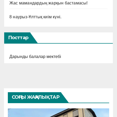
Жас мамандардың жарқын бастамасы!
8 наурыз-Ұлттық киім күні.
Посттар
Дарынды балалар мектебі
СОҢҒЫ ЖАҢАЛЫҚТАР