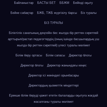
Байланыстар
БАСТЫ БЕТ
ББЖМ
Бейінді оқыту
Бейне сабақтар
БЖБ, ТЖБ жүргізілу барсы
Біз туралы
БІЗ ТУРАЛЫ
Біліктілік санатының деңгейін бес жылда бір реттен сиретпей
арттырып/растап педагогтердің (оның ішінде басшылардың үш
жылда бір реттен сиретпей) үлесі туралы мәлімет
Білім беру ортасы
Білім сапасы
Директор блогы
Директор блогы
Директор жанындағы кеңес
Директор ісі жөніндегі орынбасары
Директордың қызметтік міндеттері
Ерекше білім беруді қажет ететін балаларды оқытуға жағдай
жасалғаны туралы мәлімет