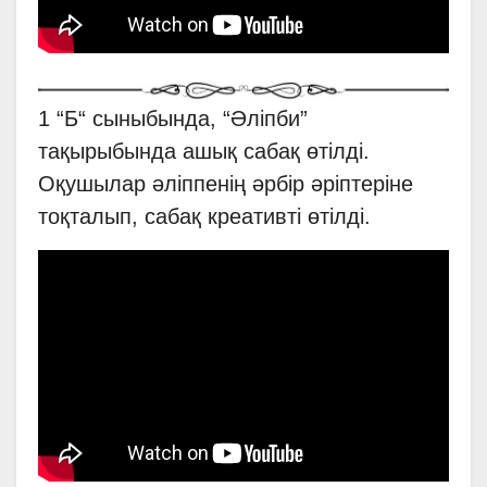
1 “Б“ сыныбында, “Әліпби”
тақырыбында ашық сабақ өтілді.
Оқушылар әліппенің әрбір әріптеріне
тоқталып, сабақ креативті өтілді.