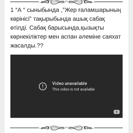
1 “А “ сыныбында ,”Жер ғаламшарының
көрінісі” тақырыбында ашық сабақ
өтілді. Сабақ барысында,қызықты
көрнекіліктер мен аспан әлеміне саяхат
жасалды.??