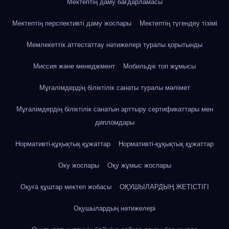
Мектептің даму бағдарламасы
Мектептің перспективті даму жоспары
Мектептің түгендеу тізімі
Мемлекеттік аттестаттау нәтижелері туралы қорытынды
Миссия және менеджмент
Мобильдік топ жұмысы
Мұғалімдердің біліктілік санаты туралы мәлімет
Мұғалімдердің біліктілік санатын арттыру сертификаттары мен
дипломдары
Нормативті-құқықтық құжаттар
Нормативті-құқықтық құжаттар
Оку жоспары
Оқу жұмыс жоспары
Оқуға құштар мектеп жобасы
ОҚУШЫЛАРДЫҢ ЖЕТІСТІГІ
Оқушылардың нәтижелері