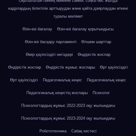
Оқытылатын пәннің бейініне сәйкес соңғы бес жылда
кадрлардың біліктілік арттырудан және қайта даярлаудан өткені
туралы мәлімет
Өзін-өзі бағалау
Өзін-өзі бағалау қорытындысы
Өзін-өзі басқару парламенті
Өлшем шарттар
Өмір қауіпсіздігі негіздері
Өндірістік жоспар
Өндірістік жоспар
Өндірістік жұмыс жоспары
Өрт қауіпсіздігі
Өрт қауіпсіздігі
Педагогикалық кеңес
Педагогикалық кеңес
Педагогикалық кеңестің жоспары
Психолог
Психологтардың жұмыс 2022-2023 оқу жылындағы
Психологтардың жұмыс 2023-2024 оқу жылындағы
Робототехника
Сабақ кестесі