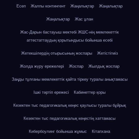
Есеп
Жалпы контингент
Жаңалықтар
Жаңалықтар
Жаңалықтар
Жас ұлан
Жас-Дарын бастауыш мектебі ЖШС-нің мемлекеттік
аттестаттаудың қорытындысы бойынша есебі
Жетекшілердің отырысының жоспары
Жетістігміз
Жолда жүру ережелері
Жоспар
Жылдық жоспар
Заңды тұлғаны мемлекеттік қайта тіркеу туралы анықтамасы
Ішкі тәртіп ережесі
Кабинеттер қоры
Кезектен тыс педагогикалық кеңес қаулысы туралы бұйрық
Кезектен тыс педагогикалық кеңестің хаттамасы
Кибербоулинг бойынша жұмыс
Кітапхана