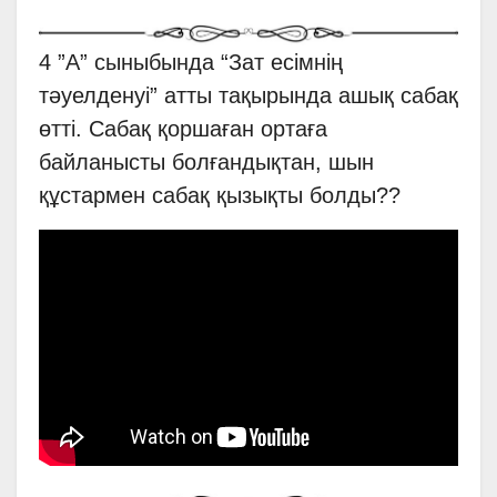
4 ”А” сыныбында “Зат есімнің
тәуелденуі” атты тақырында ашық сабақ
өтті. Сабақ қоршаған ортаға
байланысты болғандықтан, шын
құстармен сабақ қызықты болды??