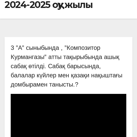
2024-2025 оқу жылы
3 ”А” сыныбында , ”Композитор
Курмангазы” атты тақырыбында ашық
сабақ өтілді. Сабақ барысында,
балалар күйлер мен қазақи нақыштағы
домбырамен танысты.?