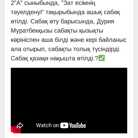
2”А” сыныбында, ”Зат есімнің
тәуелденуі” тақырыбында ашық сабақ
өтілді. Сабақ өту барысында, Дурия
Муратбекқызы сабақты қызықты
көрініспен аша білді және кері байланыс
ала отырып, сабақты толық түсіндірді.
Сабақ қазақи нақышта өтілді.?