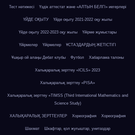
Тест нәтижесі
Үздік аттестат және «АЛТЫН БЕЛГІ» иегерлері
ҮЙДЕ ОҚЫТУ
Үйде оқыту 2021-2022 оқу жылы
Үйде оқыту 2022-2023 оқу жылы
Үйірме жұмыстары
Үйірмелер
Үйірмелер
ҰСТАЗДАРДЫҢ ЖЕТІСТІГІ
Ұшқыр ой алаңы Дебат клубы
Футбол
Хабарлама талоны
Халықаралық зерттеу «IСILS» 2023
Халықаралық зерттеу «PISA»
Халықаралық зерттеу «TIMSS (Third International Mathematics and
Science Study)
ХАЛЫҚАРАЛЫҚ ЗЕРТТЕУЛЕР
Хореография
Хореография
Шахмат
Шкафтар, қол жуғыштар, унитаздар