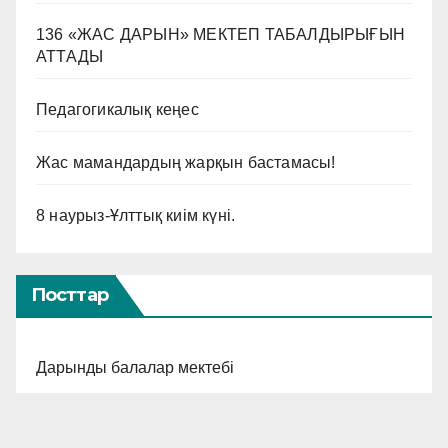
136 «ЖАС ДАРЫН» МЕКТЕП ТАБАЛДЫРЫҒЫН
АТТАДЫ
Педагогикалық кеңес
Жас мамандардың жарқын бастамасы!
8 наурыз-Ұлттық киім күні.
Посттар
Дарынды балалар мектебі