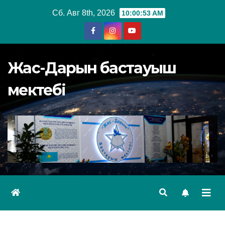
Перейти
Сб. Авг 8th, 2026
10:00:54 AM
к
содержимому
Жас-Дарын бастауыш
мектебі