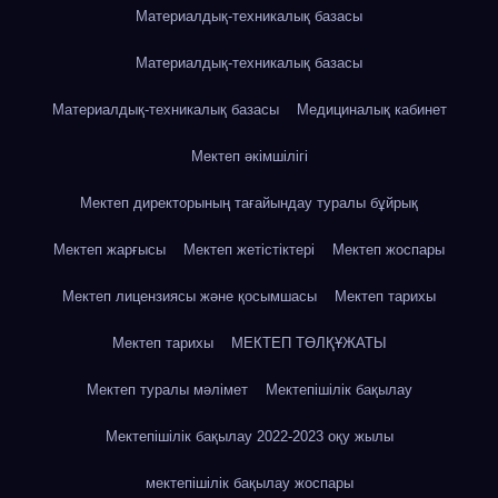
Материалдық-техникалық базасы
Материалдық-техникалық базасы
Материалдық-техникалық базасы
Медициналық кабинет
Мектеп әкімшілігі
Мектеп директорының тағайындау туралы бұйрық
Мектеп жарғысы
Мектеп жетістіктері
Мектеп жоспары
Мектеп лицензиясы және қосымшасы
Мектеп тарихы
Мектеп тарихы
МЕКТЕП ТӨЛҚҰЖАТЫ
Мектеп туралы мәлімет
Мектепішілік бақылау
Мектепішілік бақылау 2022-2023 оқу жылы
мектепішілік бақылау жоспары