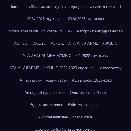
Home
«Жас ғалым» оқушылардың кіші ғылыми қоғамы
1
2024-2025 оқу жылы
2024-2025 оқу жылы
https://zhasdaryn1.kz/?page_id=1196
Авторлық бағдарламалар
АКТ зал
Асхана
Асхана
АТА-АНАЛАРМЕН ЖҰМЫС
АТА-АНАЛАРМЕН ЖҰМЫС 2021-2022 оқу жылы
АТА-АНАЛАРМЕН ЖҰМЫС 2022-2023 оқу жылы
Аттестаттау
Аттестатция
Ашық сабақ
Ашық сабақ 2022-2023
Ашық сабақтар кестесі
Әдістемелік кабинет
Әдістемелік кеңес
Әдістемелік кеңес
Әдістемелік пән бірлестіктері
Әжелер клубы (қыздармен жұмыс)