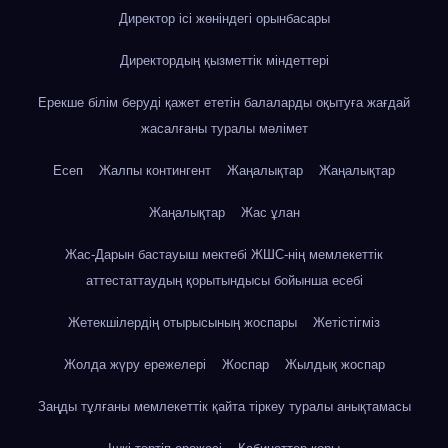
Директор ісі жөніндегі орынбасары
Директордың қызметтік міндеттері
Ерекше білім беруді қажет ететін балаларды оқытуға жағдай
жасалғаны туралы мәлімет
Есеп
Жалпы контингент
Жаңалықтар
Жаңалықтар
Жаңалықтар
Жас ұлан
Жас-Дарын бастауыш мектебі ЖШС-нің мемлекеттік
аттестаттаудың қорытындысы бойынша есебі
Жетекшілердің отырысының жоспары
Жетістігміз
Жолда жүру ережелері
Жоспар
Жылдық жоспар
Заңды тұлғаны мемлекеттік қайта тіркеу туралы анықтамасы