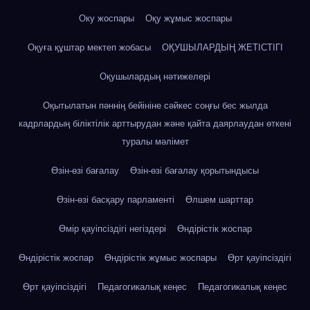
Оку жоспары
Оқу жұмыс жоспары
Оқуға құштар мектеп жобасы
ОҚУШЫЛАРДЫҢ ЖЕТІСТІГІ
Оқушылардың нәтижелері
Оқытылатын пәннің бейініне сәйкес соңғы бес жылда
кадрлардың біліктілік арттырудан және қайта даярлаудан өткені
туралы мәлімет
Өзін-өзі бағалау
Өзін-өзі бағалау қорытындысы
Өзін-өзі басқару парламенті
Өлшем шарттар
Өмір қауіпсіздігі негіздері
Өндірістік жоспар
Өндірістік жоспар
Өндірістік жұмыс жоспары
Өрт қауіпсіздігі
Өрт қауіпсіздігі
Педагогикалық кеңес
Педагогикалық кеңес