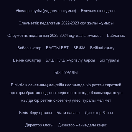
Әкелер клубы (ұлдармен жұмыс)
Әлеуметтік педагог
Әлеуметтік педагогтың 2022-2023 оқу жылы жұмысы
Әлеуметтік педагогтың 2023-2024 оқу жылы жұмысы
Байланыс
Байланыстар
БАСТЫ БЕТ
ББЖМ
Бейінді оқыту
Бейне сабақтар
БЖБ, ТЖБ жүргізілу барсы
Біз туралы
БІЗ ТУРАЛЫ
Біліктілік санатының деңгейін бес жылда бір реттен сиретпей
арттырып/растап педагогтердің (оның ішінде басшылардың үш
жылда бір реттен сиретпей) үлесі туралы мәлімет
Білім беру ортасы
Білім сапасы
Директор блогы
Директор блогы
Директор жанындағы кеңес