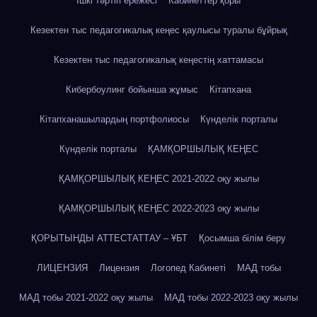
Ішкі тәртіп ережесі
Кабинеттер қоры
Кезектен тыс педагогикалық кеңес қаулысы туралы бұйрық
Кезектен тыс педагогикалық кеңестің хаттамасы
Кибербоулинг бойынша жұмыс
Кітапхана
Кітапханашылардың портфолиосы
Күнделік порталы
Күнделік порталы
ҚАМҚОРШЫЛЫҚ КЕҢЕС
ҚАМҚОРШЫЛЫҚ КЕҢЕС 2021-2022 оқу жылы
ҚАМҚОРШЫЛЫҚ КЕҢЕС 2022-2023 оқу жылы
ҚОРЫТЫНДЫ АТТЕСТАТТАУ – ҰБТ
Қосымша білім беру
ЛИЦЕНЗИЯ
Лицензия
Логопед Кабинеті
МАД тобы
МАД тобы 2021-2022 оқу жылы
МАД тобы 2022-2023 оқу жылы