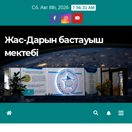
Перейти
Сб. Авг 8th, 2026
7:56:31 AM
к
содержимому
Жас-Дарын бастауыш
мектебі