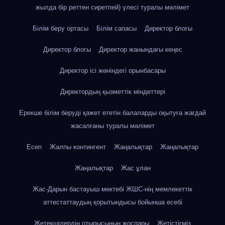
жылда бір реттен сиретпей) үлесі туралы мәлімет
Білім беру ортасы
Білім сапасы
Директор блогы
Директор блогы
Директор жанындағы кеңес
Директор ісі жөніндегі орынбасары
Директордың қызметтік міндеттері
Ерекше білім беруді қажет ететін балаларды оқытуға жағдай
жасалғаны туралы мәлімет
Есеп
Жалпы контингент
Жаңалықтар
Жаңалықтар
Жаңалықтар
Жас ұлан
Жас-Дарын бастауыш мектебі ЖШС-нің мемлекеттік
аттестаттаудың қорытындысы бойынша есебі
Жетекшілердің отырысының жоспары
Жетістігміз