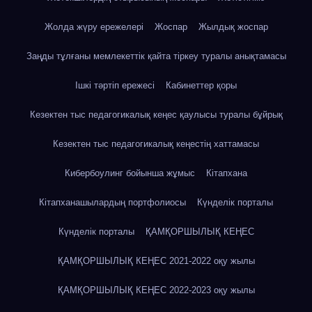
Жолда жүру ережелері
Жоспар
Жылдық жоспар
Заңды тұлғаны мемлекеттік қайта тіркеу туралы анықтамасы
Ішкі тәртіп ережесі
Кабинеттер қоры
Кезектен тыс педагогикалық кеңес қаулысы туралы бұйрық
Кезектен тыс педагогикалық кеңестің хаттамасы
Кибербоулинг бойынша жұмыс
Кітапхана
Кітапханашылардың портфолиосы
Күнделік порталы
Күнделік порталы
ҚАМҚОРШЫЛЫҚ КЕҢЕС
ҚАМҚОРШЫЛЫҚ КЕҢЕС 2021-2022 оқу жылы
ҚАМҚОРШЫЛЫҚ КЕҢЕС 2022-2023 оқу жылы