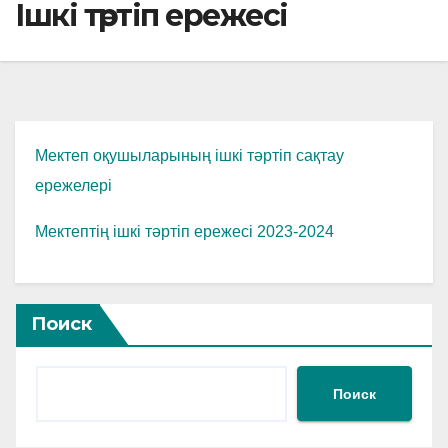
Ішкі тәртіп ережесі
Мектеп оқушыларының ішкі тәртіп сақтау
ережелері
Мектептің ішкі тәртіп ережесі 2023-2024
Поиск
Поиск