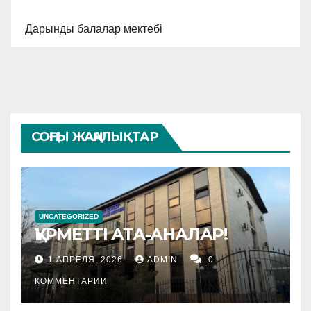
Дарынды балалар мектебі
СОҢҒЫ ЖАҢАЛЫҚТАР
UNCATEGORIZED
ҚҰРМЕТТІ АТА-АНАЛАР!
1 АПРЕЛЯ, 2026
ADMIN
0
КОММЕНТАРИИ