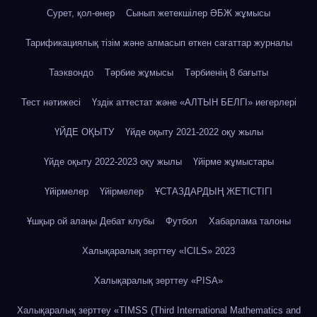
Сурет, қол-өнер
Сынып жетекшілер ӘБЖ жұмысы
Тарификациялық тізім және алмасып өткен сағаттар журналы
Таэквондо
Тәрбие жұмысы
Тәрбиенің 8 бағыты
Тест нәтижесі
Үздік аттестат және «АЛТЫН БЕЛГІ» иегерлері
ҮЙДЕ ОҚЫТУ
Үйде оқыту 2021-2022 оқу жылы
Үйде оқыту 2022-2023 оқу жылы
Үйірме жұмыстары
Үйірмелер
Үйірмелер
ҰСТАЗДАРДЫҢ ЖЕТІСТІГІ
Ұшқыр ой алаңы Дебат клубы
Футбол
Хабарлама талоны
Халықаралық зерттеу «IСILS» 2023
Халықаралық зерттеу «PISA»
Халықаралық зерттеу «TIMSS (Third International Mathematics and