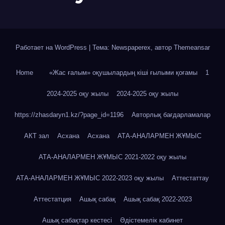
Работает на WordPress
|
Тема: Newspaperex, автор
Themeansar
Home
«Жас ғалым» оқушылардың кіші ғылыми қоғамы
1
2024-2025 оқу жылы
2024-2025 оқу жылы
https://zhasdaryn1.kz/?page_id=1196
Авторлық бағдарламалар
АКТ зал
Асхана
Асхана
АТА-АНАЛАРМЕН ЖҰМЫС
АТА-АНАЛАРМЕН ЖҰМЫС 2021-2022 оқу жылы
АТА-АНАЛАРМЕН ЖҰМЫС 2022-2023 оқу жылы
Аттестаттау
Аттестатция
Ашық сабақ
Ашық сабақ 2022-2023
Ашық сабақтар кестесі
Әдістемелік кабинет