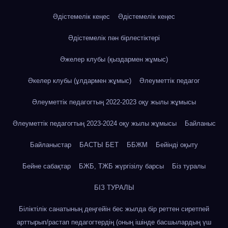
Әдістемелік кеңес
Әдістемелік кеңес
Әдістемелік пән бірлестіктері
Әжелер клубы (қыздармен жұмыс)
Әкелер клубы (ұлдармен жұмыс)
Әлеуметтік педагог
Әлеуметтік педагогтың 2022-2023 оқу жылы жұмысы
Әлеуметтік педагогтың 2023-2024 оқу жылы жұмысы
Байланыс
Байланыстар
БАСТЫ БЕТ
ББЖМ
Бейінді оқыту
Бейне сабақтар
БЖБ, ТЖБ жүргізілу барсы
Біз туралы
БІЗ ТУРАЛЫ
Біліктілік санатының деңгейін бес жылда бір реттен сиретпей
арттырып/растап педагогтердің (оның ішінде басшылардың үш