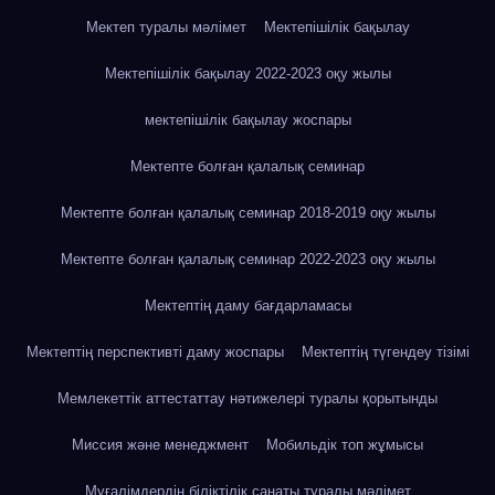
Мектеп туралы мәлімет
Мектепішілік бақылау
Мектепішілік бақылау 2022-2023 оқу жылы
мектепішілік бақылау жоспары
Мектепте болған қалалық семинар
Мектепте болған қалалық семинар 2018-2019 оқу жылы
Мектепте болған қалалық семинар 2022-2023 оқу жылы
Мектептің даму бағдарламасы
Мектептің перспективті даму жоспары
Мектептің түгендеу тізімі
Мемлекеттік аттестаттау нәтижелері туралы қорытынды
Миссия және менеджмент
Мобильдік топ жұмысы
Мұғалімдердің біліктілік санаты туралы мәлімет