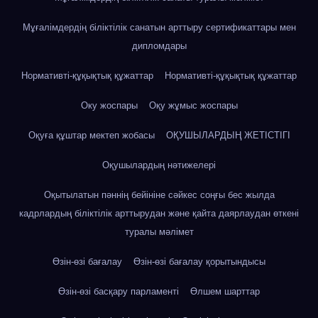
Мұғалімдердің біліктілік санатын арттыру сертификаттары мен
дипломдары
Нормативті-құқықтық құжаттар
Нормативті-құқықтық құжаттар
Оку жоспары
Оқу жұмыс жоспары
Оқуға құштар мектеп жобасы
ОҚУШЫЛАРДЫҢ ЖЕТІСТІГІ
Оқушылардың нәтижелері
Оқытылатын пәннің бейініне сәйкес соңғы бес жылда
кадрлардың біліктілік арттырудан және қайта даярлаудан өткені
туралы мәлімет
Өзін-өзі бағалау
Өзін-өзі бағалау қорытындысы
Өзін-өзі басқару парламенті
Өлшем шарттар