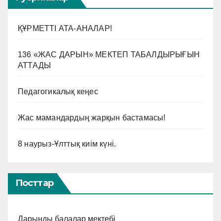
ҚҰРМЕТТІ АТА-АНАЛАР!
136 «ЖАС ДАРЫН» МЕКТЕП ТАБАЛДЫРЫҒЫН
АТТАДЫ
Педагогикалық кеңес
Жас мамандардың жарқын бастамасы!
8 наурыз-Ұлттық киім күні.
Посттар
Дарынды балалар мектебі