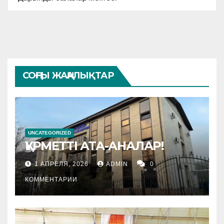
СОҢҒЫ ЖАҢАЛЫҚТАР
UNCATEGORIZED
ҚҰРМЕТТІ АТА-АНАЛАР!
1 АПРЕЛЯ, 2026
ADMIN
0
КОММЕНТАРИИ