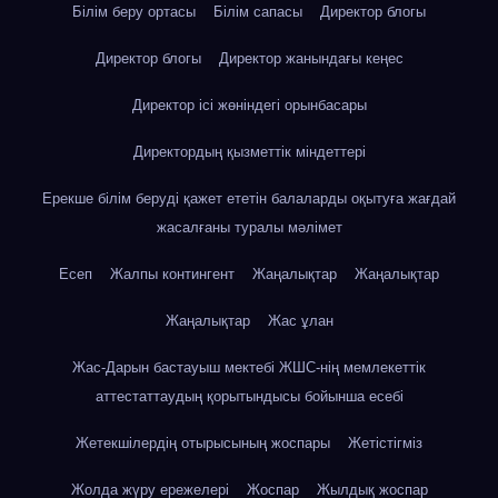
Білім беру ортасы
Білім сапасы
Директор блогы
Директор блогы
Директор жанындағы кеңес
Директор ісі жөніндегі орынбасары
Директордың қызметтік міндеттері
Ерекше білім беруді қажет ететін балаларды оқытуға жағдай
жасалғаны туралы мәлімет
Есеп
Жалпы контингент
Жаңалықтар
Жаңалықтар
Жаңалықтар
Жас ұлан
Жас-Дарын бастауыш мектебі ЖШС-нің мемлекеттік
аттестаттаудың қорытындысы бойынша есебі
Жетекшілердің отырысының жоспары
Жетістігміз
Жолда жүру ережелері
Жоспар
Жылдық жоспар