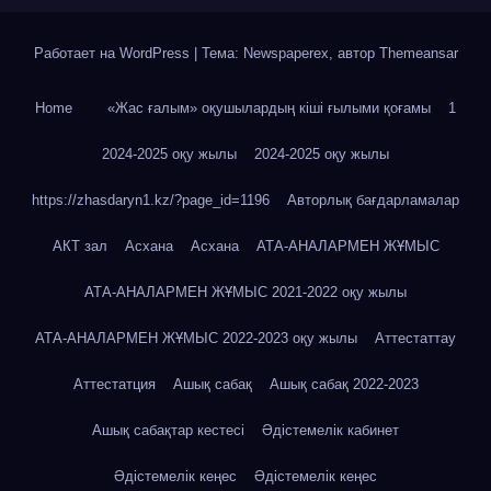
Работает на WordPress
|
Тема: Newspaperex, автор
Themeansar
Home
«Жас ғалым» оқушылардың кіші ғылыми қоғамы
1
2024-2025 оқу жылы
2024-2025 оқу жылы
https://zhasdaryn1.kz/?page_id=1196
Авторлық бағдарламалар
АКТ зал
Асхана
Асхана
АТА-АНАЛАРМЕН ЖҰМЫС
АТА-АНАЛАРМЕН ЖҰМЫС 2021-2022 оқу жылы
АТА-АНАЛАРМЕН ЖҰМЫС 2022-2023 оқу жылы
Аттестаттау
Аттестатция
Ашық сабақ
Ашық сабақ 2022-2023
Ашық сабақтар кестесі
Әдістемелік кабинет
Әдістемелік кеңес
Әдістемелік кеңес