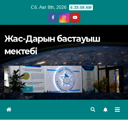
Перейти
Сб. Авг 8th, 2026
6:35:08 AM
к
содержимому
Жас-Дарын бастауыш
мектебі