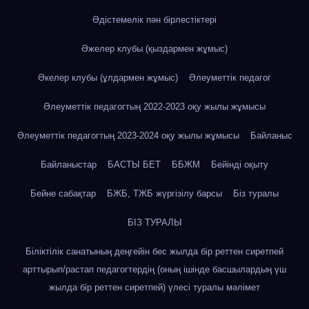
Әдістемелік пән бірлестіктері
Әжелер клубы (қыздармен жұмыс)
Әкелер клубы (ұлдармен жұмыс)
Әлеуметтік педагог
Әлеуметтік педагогтың 2022-2023 оқу жылы жұмысы
Әлеуметтік педагогтың 2023-2024 оқу жылы жұмысы
Байланыс
Байланыстар
БАСТЫ БЕТ
ББЖМ
Бейінді оқыту
Бейне сабақтар
БЖБ, ТЖБ жүргізілу барсы
Біз туралы
БІЗ ТУРАЛЫ
Біліктілік санатының деңгейін бес жылда бір реттен сиретпей
арттырып/растап педагогтердің (оның ішінде басшылардың үш
жылда бір реттен сиретпей) үлесі туралы мәлімет