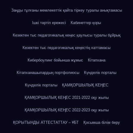
Заңды тұлғаны мемлекеттік қайта тіркеу туралы анықтамасы
Ішкі тәртіп ережесі
Кабинеттер қоры
Кезектен тыс педагогикалық кеңес қаулысы туралы бұйрық
Кезектен тыс педагогикалық кеңестің хаттамасы
Кибербоулинг бойынша жұмыс
Кітапхана
Кітапханашылардың портфолиосы
Күнделік порталы
Күнделік порталы
ҚАМҚОРШЫЛЫҚ КЕҢЕС
ҚАМҚОРШЫЛЫҚ КЕҢЕС 2021-2022 оқу жылы
ҚАМҚОРШЫЛЫҚ КЕҢЕС 2022-2023 оқу жылы
ҚОРЫТЫНДЫ АТТЕСТАТТАУ – ҰБТ
Қосымша білім беру