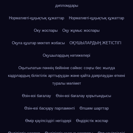
дипломдары
Нормативті-құқықтық құжаттар
Нормативті-құқықтық құжаттар
Оку жоспары
Оқу жұмыс жоспары
Оқуға құштар мектеп жобасы
ОҚУШЫЛАРДЫҢ ЖЕТІСТІГІ
Оқушылардың нәтижелері
Оқытылатын пәннің бейініне сәйкес соңғы бес жылда
кадрлардың біліктілік арттырудан және қайта даярлаудан өткені
туралы мәлімет
Өзін-өзі бағалау
Өзін-өзі бағалау қорытындысы
Өзін-өзі басқару парламенті
Өлшем шарттар
Өмір қауіпсіздігі негіздері
Өндірістік жоспар