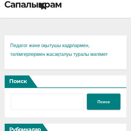
Сапалық құрам
Педагог және оқытушы кадрлармен,
тәлімгерлермен жасақталуы туралы мәлімет
Поиск
Поиск
Рубрикалар