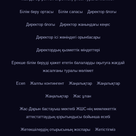
Білім беру ортасы
Білім сапасы
Директор блогы
Директор блогы
Директор жанындағы кеңес
Директор ісі жөніндегі орынбасары
Директордың қызметтік міндеттері
Ерекше білім беруді қажет ететін балаларды оқытуға жағдай
жасалғаны туралы мәлімет
Есеп
Жалпы контингент
Жаңалықтар
Жаңалықтар
Жаңалықтар
Жас ұлан
Жас-Дарын бастауыш мектебі ЖШС-нің мемлекеттік
аттестаттаудың қорытындысы бойынша есебі
Жетекшілердің отырысының жоспары
Жетістігміз