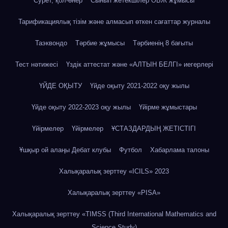
Сурет, қол-өнер
Сынып жетекшілер ӘБЖ жұмысы
Тарификациялық тізім және алмасып өткен сағаттар журналы
Таэквондо
Тәрбие жұмысы
Тәрбиенің 8 бағыты
Тест нәтижесі
Үздік аттестат және «АЛТЫН БЕЛГІ» иегерлері
ҮЙДЕ ОҚЫТУ
Үйде оқыту 2021-2022 оқу жылы
Үйде оқыту 2022-2023 оқу жылы
Үйірме жұмыстары
Үйірмелер
Үйірмелер
ҰСТАЗДАРДЫҢ ЖЕТІСТІГІ
Ұшқыр ой алаңы Дебат клубы
Футбол
Хабарлама талоны
Халықаралық зерттеу «IСILS» 2023
Халықаралық зерттеу «PISA»
Халықаралық зерттеу «TIMSS (Third International Mathematics and
Science Study)