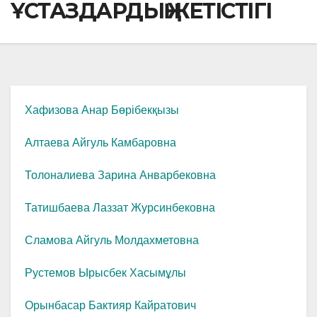
ҰСТАЗДАРДЫҢ ЖЕТІСТІГІ
Хафизова Анар Бөрібекқызы
Алтаева Айгуль Камбаровна
Толоналиева Зарина Анварбековна
Татишбаева Лаззат Журсинбековна
Сламова Айгуль Молдахметовна
Рустемов Ырысбек Хасымұлы
Орынбасар Бактияр Кайратович