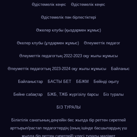
Әдістемелік кеңес
Әдістемелік кеңес
Әдістемелік пән бірлестіктері
Әжелер клубы (қыздармен жұмыс)
Әкелер клубы (ұлдармен жұмыс)
Әлеуметтік педагог
Әлеуметтік педагогтың 2022-2023 оқу жылы жұмысы
Әлеуметтік педагогтың 2023-2024 оқу жылы жұмысы
Байланыс
Байланыстар
БАСТЫ БЕТ
ББЖМ
Бейінді оқыту
Бейне сабақтар
БЖБ, ТЖБ жүргізілу барсы
Біз туралы
БІЗ ТУРАЛЫ
Біліктілік санатының деңгейін бес жылда бір реттен сиретпей
арттырып/растап педагогтердің (оның ішінде басшылардың үш
жылда бір реттен сиретпей) үлесі туралы мәлімет