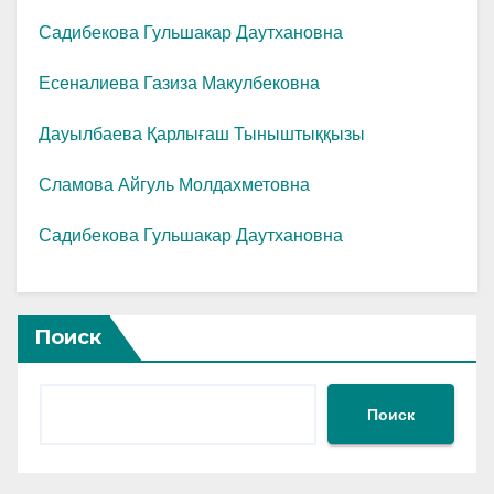
Садибекова Гульшакар Даутхановна
Есеналиева Газиза Макулбековна
Дауылбаева Қарлығаш Тыныштыққызы
Сламова Айгуль Молдахметовна
Садибекова Гульшакар Даутхановна
Поиск
Поиск