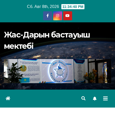
Перейти
Сб. Авг 8th, 2026
11:34:40 PM
к
содержимому
Жас-Дарын бастауыш
мектебі