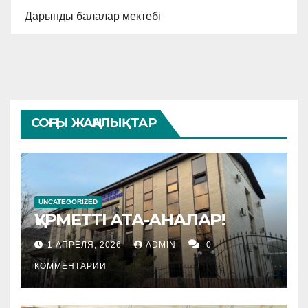
Дарынды балалар мектебі
СОҢҒЫ ЖАҢАЛЫҚТАР
UNCATEGORIZED
ҚҰРМЕТТІ АТА-АНАЛАР!
1 АПРЕЛЯ, 2026
ADMIN
0
КОММЕНТАРИИ