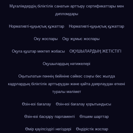
Мұғалімдердің біліктілік санатын арттыру сертификаттары мен
дипломдары
Нормативті-құқықтық құжаттар
Нормативті-құқықтық құжаттар
Оку жоспары
Оқу жұмыс жоспары
Оқуға құштар мектеп жобасы
ОҚУШЫЛАРДЫҢ ЖЕТІСТІГІ
Оқушылардың нәтижелері
Оқытылатын пәннің бейініне сәйкес соңғы бес жылда
кадрлардың біліктілік арттырудан және қайта даярлаудан өткені
туралы мәлімет
Өзін-өзі бағалау
Өзін-өзі бағалау қорытындысы
Өзін-өзі басқару парламенті
Өлшем шарттар
Өмір қауіпсіздігі негіздері
Өндірістік жоспар