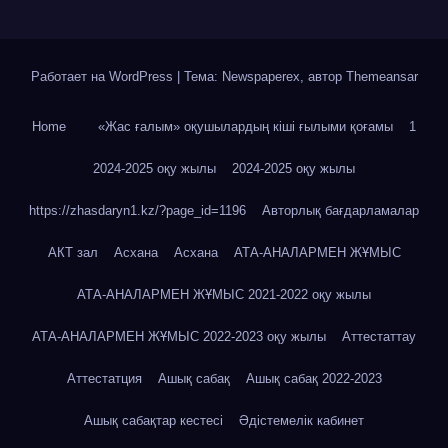
Работает на WordPress
|
Тема: Newspaperex, автор
Themeansar
Home
«Жас ғалым» оқушылардың кіші ғылыми қоғамы
1
2024-2025 оқу жылы
2024-2025 оқу жылы
https://zhasdaryn1.kz/?page_id=1196
Авторлық бағдарламалар
АКТ зал
Асхана
Асхана
АТА-АНАЛАРМЕН ЖҰМЫС
АТА-АНАЛАРМЕН ЖҰМЫС 2021-2022 оқу жылы
АТА-АНАЛАРМЕН ЖҰМЫС 2022-2023 оқу жылы
Аттестаттау
Аттестатция
Ашық сабақ
Ашық сабақ 2022-2023
Ашық сабақтар кестесі
Әдістемелік кабинет