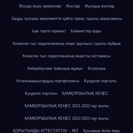
Жолда жүру ережелері
Жоспар
Жылдық жоспар
Заңды тұлғаны мемлекеттік қайта тіркеу туралы анықтамасы
Ішкі тәртіп ережесі
Кабинеттер қоры
Кезектен тыс педагогикалық кеңес қаулысы туралы бұйрық
Кезектен тыс педагогикалық кеңестің хаттамасы
Кибербоулинг бойынша жұмыс
Кітапхана
Кітапханашылардың портфолиосы
Күнделік порталы
Күнделік порталы
ҚАМҚОРШЫЛЫҚ КЕҢЕС
ҚАМҚОРШЫЛЫҚ КЕҢЕС 2021-2022 оқу жылы
ҚАМҚОРШЫЛЫҚ КЕҢЕС 2022-2023 оқу жылы
ҚОРЫТЫНДЫ АТТЕСТАТТАУ – ҰБТ
Қосымша білім беру