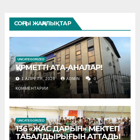
СОҢҒЫ ЖАҢАЛЫҚТАР
UNCATEGORIZED
ҚҰРМЕТТІ АТА-АНАЛАР!
1 АПРЕЛЯ, 2026
ADMIN
0
КОММЕНТАРИИ
UNCATEGORIZED
136 «ЖАС ДАРЫН» МЕКТЕП
ТАБАЛДЫРЫҒЫН АТТАДЫ