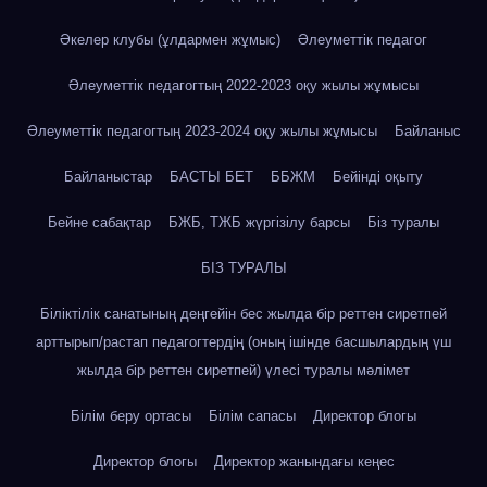
Әкелер клубы (ұлдармен жұмыс)
Әлеуметтік педагог
Әлеуметтік педагогтың 2022-2023 оқу жылы жұмысы
Әлеуметтік педагогтың 2023-2024 оқу жылы жұмысы
Байланыс
Байланыстар
БАСТЫ БЕТ
ББЖМ
Бейінді оқыту
Бейне сабақтар
БЖБ, ТЖБ жүргізілу барсы
Біз туралы
БІЗ ТУРАЛЫ
Біліктілік санатының деңгейін бес жылда бір реттен сиретпей
арттырып/растап педагогтердің (оның ішінде басшылардың үш
жылда бір реттен сиретпей) үлесі туралы мәлімет
Білім беру ортасы
Білім сапасы
Директор блогы
Директор блогы
Директор жанындағы кеңес