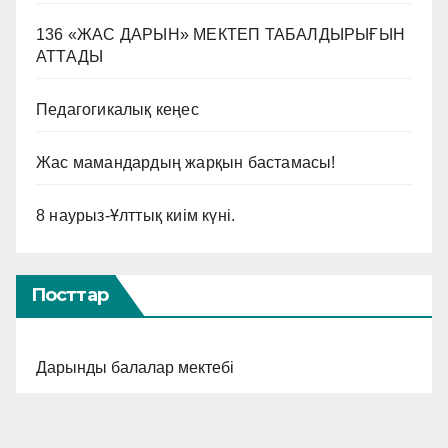
136 «ЖАС ДАРЫН» МЕКТЕП ТАБАЛДЫРЫҒЫН
АТТАДЫ
Педагогикалық кеңес
Жас мамандардың жарқын бастамасы!
8 наурыз-Ұлттық киім күні.
Посттар
Дарынды балалар мектебі