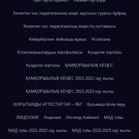
Ішкі тәртіп ережесі
Кабинеттер қоры
Кезектен тыс педагогикалық кеңес қаулысы туралы бұйрық
Кезектен тыс педагогикалық кеңестің хаттамасы
Кибербоулинг бойынша жұмыс
Кітапхана
Кітапханашылардың портфолиосы
Күнделік порталы
Күнделік порталы
ҚАМҚОРШЫЛЫҚ КЕҢЕС
ҚАМҚОРШЫЛЫҚ КЕҢЕС 2021-2022 оқу жылы
ҚАМҚОРШЫЛЫҚ КЕҢЕС 2022-2023 оқу жылы
ҚОРЫТЫНДЫ АТТЕСТАТТАУ – ҰБТ
Қосымша білім беру
ЛИЦЕНЗИЯ
Лицензия
Логопед Кабинеті
МАД тобы
МАД тобы 2021-2022 оқу жылы
МАД тобы 2022-2023 оқу жылы