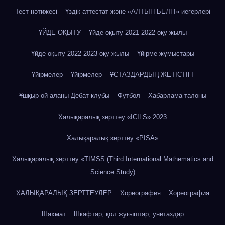
Тест нәтижесі
Үздік аттестат және «АЛТЫН БЕЛГІ» иегерлері
ҮЙДЕ ОҚЫТУ
Үйде оқыту 2021-2022 оқу жылы
Үйде оқыту 2022-2023 оқу жылы
Үйірме жұмыстары
Үйірмелер
Үйірмелер
ҰСТАЗДАРДЫҢ ЖЕТІСТІГІ
Ұшқыр ой алаңы Дебат клубы
Футбол
Хабарлама талоны
Халықаралық зерттеу «IСILS» 2023
Халықаралық зерттеу «PISA»
Халықаралық зерттеу «TIMSS (Third International Mathematics and
Science Study)
ХАЛЫҚАРАЛЫҚ ЗЕРТТЕУЛЕР
Хореография
Хореография
Шахмат
Шкафтар, қол жуғыштар, унитаздар