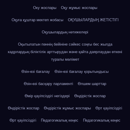
Оку жоспары
Оқу жұмыс жоспары
Оқуға құштар мектеп жобасы
ОҚУШЫЛАРДЫҢ ЖЕТІСТІГІ
Оқушылардың нәтижелері
Оқытылатын пәннің бейініне сәйкес соңғы бес жылда
кадрлардың біліктілік арттырудан және қайта даярлаудан өткені
туралы мәлімет
Өзін-өзі бағалау
Өзін-өзі бағалау қорытындысы
Өзін-өзі басқару парламенті
Өлшем шарттар
Өмір қауіпсіздігі негіздері
Өндірістік жоспар
Өндірістік жоспар
Өндірістік жұмыс жоспары
Өрт қауіпсіздігі
Өрт қауіпсіздігі
Педагогикалық кеңес
Педагогикалық кеңес