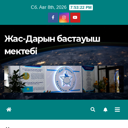
Перейти
Сб. Авг 8th, 2026
7:53:23 PM
к
содержимому
Жас-Дарын бастауыш
мектебі