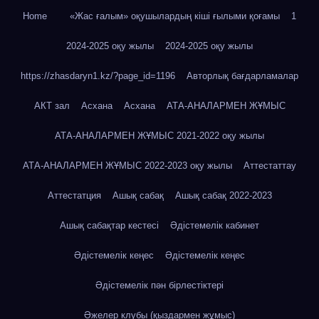
Home
«Жас ғалым» оқушылардың кіші ғылыми қоғамы
1
2024-2025 оқу жылы
2024-2025 оқу жылы
https://zhasdaryn1.kz/?page_id=1196
Авторлық бағдарламалар
АКТ зал
Асхана
Асхана
АТА-АНАЛАРМЕН ЖҰМЫС
АТА-АНАЛАРМЕН ЖҰМЫС 2021-2022 оқу жылы
АТА-АНАЛАРМЕН ЖҰМЫС 2022-2023 оқу жылы
Аттестаттау
Аттестатция
Ашық сабақ
Ашық сабақ 2022-2023
Ашық сабақтар кестесі
Әдістемелік кабинет
Әдістемелік кеңес
Әдістемелік кеңес
Әдістемелік пән бірлестіктері
Әжелер клубы (қыздармен жұмыс)