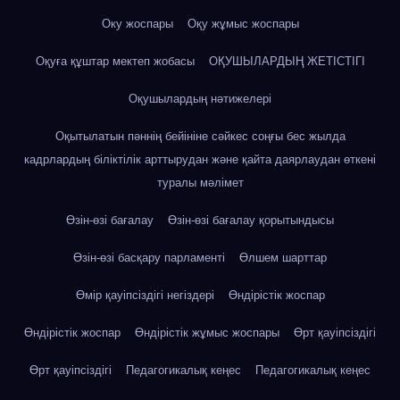
Оку жоспары
Оқу жұмыс жоспары
Оқуға құштар мектеп жобасы
ОҚУШЫЛАРДЫҢ ЖЕТІСТІГІ
Оқушылардың нәтижелері
Оқытылатын пәннің бейініне сәйкес соңғы бес жылда
кадрлардың біліктілік арттырудан және қайта даярлаудан өткені
туралы мәлімет
Өзін-өзі бағалау
Өзін-өзі бағалау қорытындысы
Өзін-өзі басқару парламенті
Өлшем шарттар
Өмір қауіпсіздігі негіздері
Өндірістік жоспар
Өндірістік жоспар
Өндірістік жұмыс жоспары
Өрт қауіпсіздігі
Өрт қауіпсіздігі
Педагогикалық кеңес
Педагогикалық кеңес