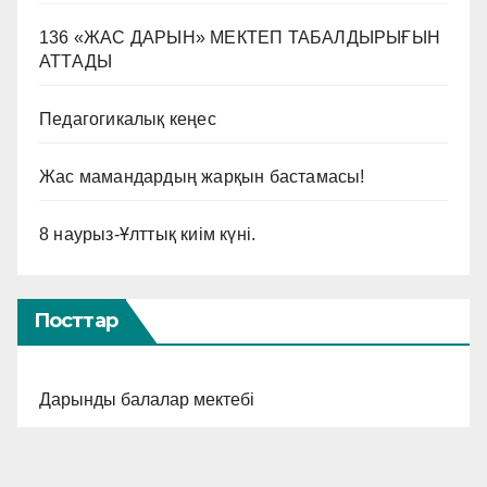
136 «ЖАС ДАРЫН» МЕКТЕП ТАБАЛДЫРЫҒЫН
АТТАДЫ
Педагогикалық кеңес
Жас мамандардың жарқын бастамасы!
8 наурыз-Ұлттық киім күні.
Посттар
Дарынды балалар мектебі