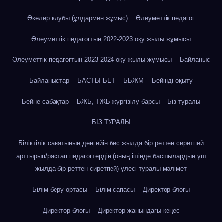
Әкелер клубы (ұлдармен жұмыс)
Әлеуметтік педагог
Әлеуметтік педагогтың 2022-2023 оқу жылы жұмысы
Әлеуметтік педагогтың 2023-2024 оқу жылы жұмысы
Байланыс
Байланыстар
БАСТЫ БЕТ
ББЖМ
Бейінді оқыту
Бейне сабақтар
БЖБ, ТЖБ жүргізілу барсы
Біз туралы
БІЗ ТУРАЛЫ
Біліктілік санатының деңгейін бес жылда бір реттен сиретпей
арттырып/растап педагогтердің (оның ішінде басшылардың үш
жылда бір реттен сиретпей) үлесі туралы мәлімет
Білім беру ортасы
Білім сапасы
Директор блогы
Директор блогы
Директор жанындағы кеңес