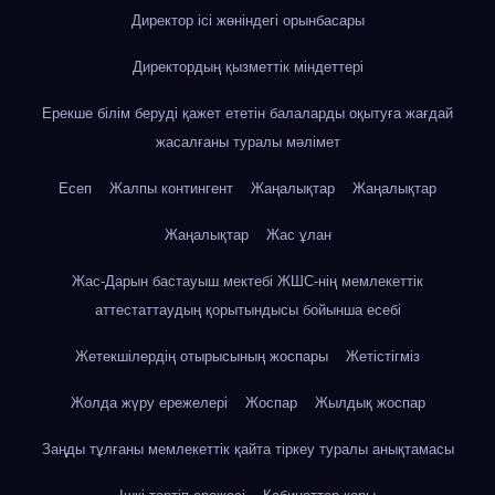
Директор ісі жөніндегі орынбасары
Директордың қызметтік міндеттері
Ерекше білім беруді қажет ететін балаларды оқытуға жағдай
жасалғаны туралы мәлімет
Есеп
Жалпы контингент
Жаңалықтар
Жаңалықтар
Жаңалықтар
Жас ұлан
Жас-Дарын бастауыш мектебі ЖШС-нің мемлекеттік
аттестаттаудың қорытындысы бойынша есебі
Жетекшілердің отырысының жоспары
Жетістігміз
Жолда жүру ережелері
Жоспар
Жылдық жоспар
Заңды тұлғаны мемлекеттік қайта тіркеу туралы анықтамасы