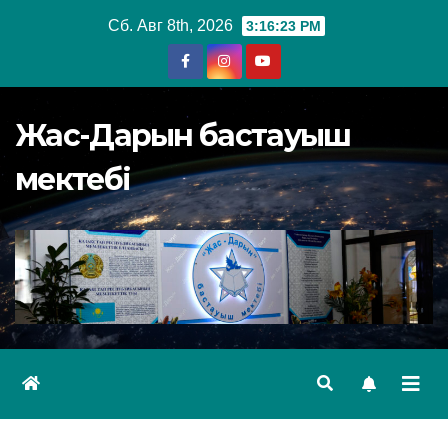
Перейти
Сб. Авг 8th, 2026
3:16:24 PM
к
содержимому
Жас-Дарын бастауыш
мектебі