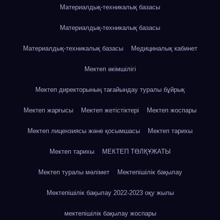
Материалдық-техникалық базасы
Материалдық-техникалық базасы
Материалдық-техникалық базасы
Медициналық кабинет
Мектеп әкімшілігі
Мектеп директорының тағайындау туралы бұйрық
Мектеп жарғысы
Мектеп жетістіктері
Мектеп жоспары
Мектеп лицензиясы және қосымшасы
Мектеп тарихы
Мектеп тарихы
МЕКТЕП ТӨЛҚҰЖАТЫ
Мектеп туралы мәлімет
Мектепішілік бақылау
Мектепішілік бақылау 2022-2023 оқу жылы
мектепішілік бақылау жоспары