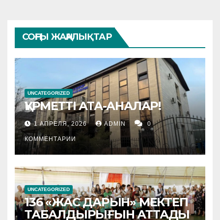
СОҢҒЫ ЖАҢАЛЫҚТАР
UNCATEGORIZED
ҚҰРМЕТТІ АТА-АНАЛАР!
1 АПРЕЛЯ, 2026
ADMIN
0
КОММЕНТАРИИ
UNCATEGORIZED
136 «ЖАС ДАРЫН» МЕКТЕП
ТАБАЛДЫРЫҒЫН АТТАДЫ