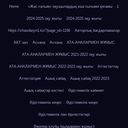
Home
«Жас ғалым» оқушылардың кіші ғылыми қоғамы
1
2024-2025 оқу жылы
2024-2025 оқу жылы
https://zhasdaryn1.kz/?page_id=1196
Авторлық бағдарламалар
АКТ зал
Асхана
Асхана
АТА-АНАЛАРМЕН ЖҰМЫС
АТА-АНАЛАРМЕН ЖҰМЫС 2021-2022 оқу жылы
АТА-АНАЛАРМЕН ЖҰМЫС 2022-2023 оқу жылы
Аттестаттау
Аттестатция
Ашық сабақ
Ашық сабақ 2022-2023
Ашық сабақтар кестесі
Әдістемелік кабинет
Әдістемелік кеңес
Әдістемелік кеңес
Әдістемелік пән бірлестіктері
Әжелер клубы (қыздармен жұмыс)