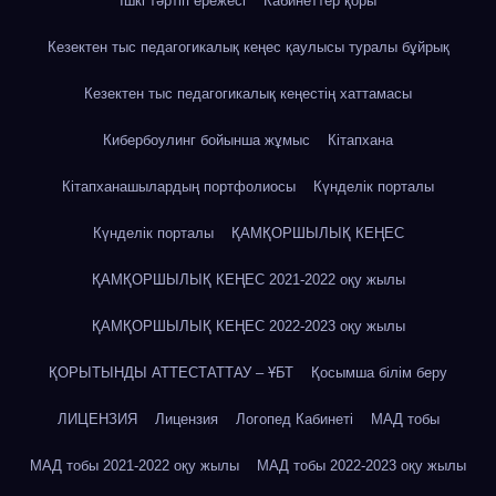
Ішкі тәртіп ережесі
Кабинеттер қоры
Кезектен тыс педагогикалық кеңес қаулысы туралы бұйрық
Кезектен тыс педагогикалық кеңестің хаттамасы
Кибербоулинг бойынша жұмыс
Кітапхана
Кітапханашылардың портфолиосы
Күнделік порталы
Күнделік порталы
ҚАМҚОРШЫЛЫҚ КЕҢЕС
ҚАМҚОРШЫЛЫҚ КЕҢЕС 2021-2022 оқу жылы
ҚАМҚОРШЫЛЫҚ КЕҢЕС 2022-2023 оқу жылы
ҚОРЫТЫНДЫ АТТЕСТАТТАУ – ҰБТ
Қосымша білім беру
ЛИЦЕНЗИЯ
Лицензия
Логопед Кабинеті
МАД тобы
МАД тобы 2021-2022 оқу жылы
МАД тобы 2022-2023 оқу жылы