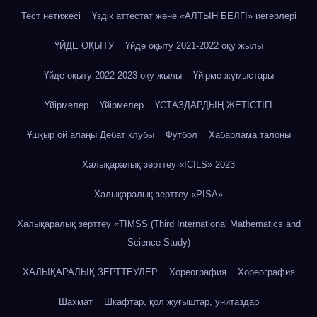
Тест нәтижесі
Үздік аттестат және «АЛТЫН БЕЛГІ» иегерлері
ҮЙДЕ ОҚЫТУ
Үйде оқыту 2021-2022 оқу жылы
Үйде оқыту 2022-2023 оқу жылы
Үйірме жұмыстары
Үйірмелер
Үйірмелер
ҰСТАЗДАРДЫҢ ЖЕТІСТІГІ
Ұшқыр ой алаңы Дебат клубы
Футбол
Хабарлама талоны
Халықаралық зерттеу «IСILS» 2023
Халықаралық зерттеу «PISA»
Халықаралық зерттеу «TIMSS (Third International Mathematics and
Science Study)
ХАЛЫҚАРАЛЫҚ ЗЕРТТЕУЛЕР
Хореография
Хореография
Шахмат
Шкафтар, қол жуғыштар, унитаздар