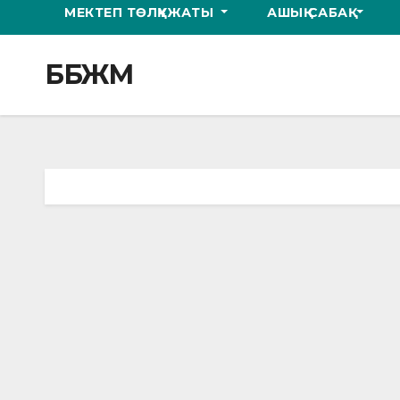
МЕКТЕП ТӨЛҚҰЖАТЫ
АШЫҚ САБАҚ
ББЖМ