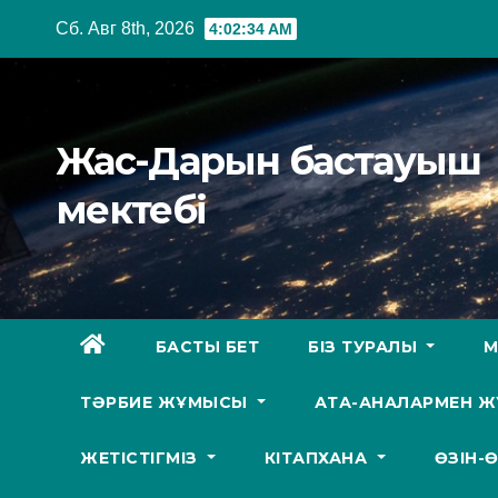
Перейти
Сб. Авг 8th, 2026
4:02:35 AM
к
содержимому
Жас-Дарын бастауыш
мектебі
БАСТЫ БЕТ
БІЗ ТУРАЛЫ
М
ТӘРБИЕ ЖҰМЫСЫ
АТА-АНАЛАРМЕН 
ЖЕТІСТІГМІЗ
КІТАПХАНА
ӨЗІН-