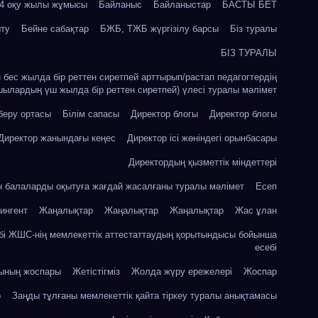
24 оқу жылы жұмысы
Байланыс
Байланыстар
БАСТЫ БЕТ
ыту
Бейне сабақтар
БЖБ, ТЖБ жүргізілу барсы
Біз туралы
БІЗ ТУРАЛЫ
ін бес жылда бір реттен сиретпей арттырып/растап педагогтердің
шылардың үш жылда бір реттен сиретпей) үлесі туралы мәлімет
 беру ортасы
Білім сапасы
Директор блогы
Директор блогы
Директор жанындағы кеңес
Директор ісі жөніндегі орынбасары
Директордың қызметтік міндеттері
ін балаларды оқытуға жағдай жасалғаны туралы мәлімет
Есеп
ингент
Жаңалықтар
Жаңалықтар
Жаңалықтар
Жас ұлан
бі ЖШС-нің мемлекеттік аттестаттаудың қорытындысы бойынша
есебі
сының жоспары
Жетістігміз
Жолда жүру ережелері
Жоспар
р
Заңды тұлғаны мемлекеттік қайта тіркеу туралы анықтамасы