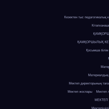
Кезектен тыс педагогикалық 
Кітапхана
ҚАМҚОРШ
ҚАМҚОРШЫЛЫҚ КЕҢЕ
Қосымша білім
Мате
Материалдық-
Мектеп директорының тағ
Мектеп жоспары
Мектеп 
МЕКТЕП
Мектепішіл