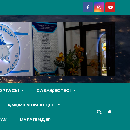
У ОРТАСЫ
САБАҚ КЕСТЕСІ
ҚАМҚОРШЫЛЫҚ КЕҢЕС
ТАУ
МҰҒАЛІМДЕР