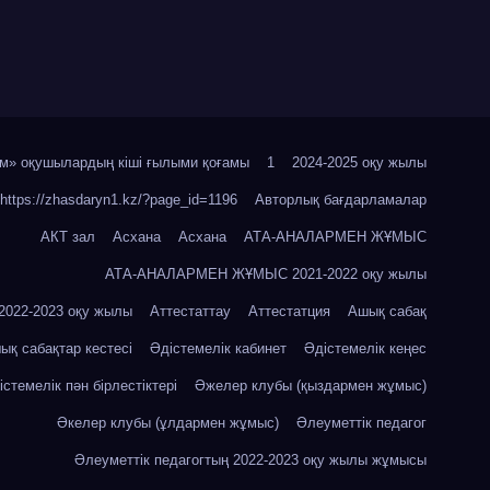
м» оқушылардың кіші ғылыми қоғамы
1
2024-2025 оқу жылы
https://zhasdaryn1.kz/?page_id=1196
Авторлық бағдарламалар
АКТ зал
Асхана
Асхана
АТА-АНАЛАРМЕН ЖҰМЫС
АТА-АНАЛАРМЕН ЖҰМЫС 2021-2022 оқу жылы
22-2023 оқу жылы
Аттестаттау
Аттестатция
Ашық сабақ
ық сабақтар кестесі
Әдістемелік кабинет
Әдістемелік кеңес
істемелік пән бірлестіктері
Әжелер клубы (қыздармен жұмыс)
Әкелер клубы (ұлдармен жұмыс)
Әлеуметтік педагог
Әлеуметтік педагогтың 2022-2023 оқу жылы жұмысы