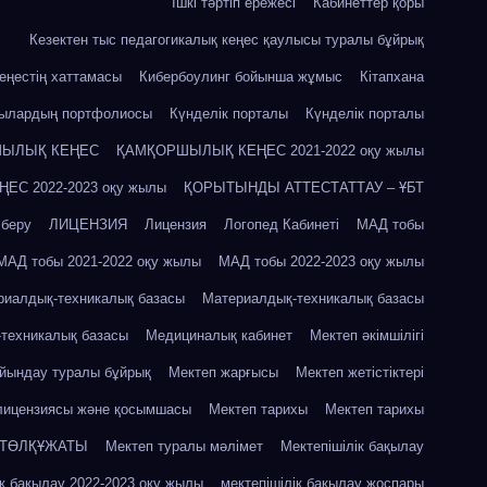
Ішкі тәртіп ережесі
Кабинеттер қоры
Кезектен тыс педагогикалық кеңес қаулысы туралы бұйрық
кеңестің хаттамасы
Кибербоулинг бойынша жұмыс
Кітапхана
шылардың портфолиосы
Күнделік порталы
Күнделік порталы
ЫЛЫҚ КЕҢЕС
ҚАМҚОРШЫЛЫҚ КЕҢЕС 2021-2022 оқу жылы
С 2022-2023 оқу жылы
ҚОРЫТЫНДЫ АТТЕСТАТТАУ – ҰБТ
 беру
ЛИЦЕНЗИЯ
Лицензия
Логопед Кабинеті
МАД тобы
МАД тобы 2021-2022 оқу жылы
МАД тобы 2022-2023 оқу жылы
риалдық-техникалық базасы
Материалдық-техникалық базасы
техникалық базасы
Медициналық кабинет
Мектеп әкімшілігі
айындау туралы бұйрық
Мектеп жарғысы
Мектеп жетістіктері
лицензиясы және қосымшасы
Мектеп тарихы
Мектеп тарихы
 ТӨЛҚҰЖАТЫ
Мектеп туралы мәлімет
Мектепішілік бақылау
ік бақылау 2022-2023 оқу жылы
мектепішілік бақылау жоспары