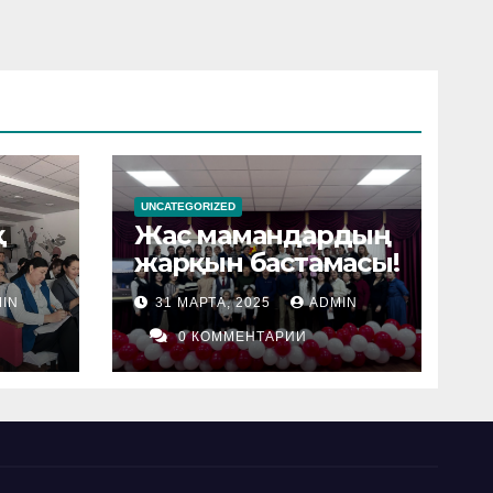
UNCATEGORIZED
қ
Жас мамандардың
жарқын бастамасы!
IN
31 МАРТА, 2025
ADMIN
0 КОММЕНТАРИИ