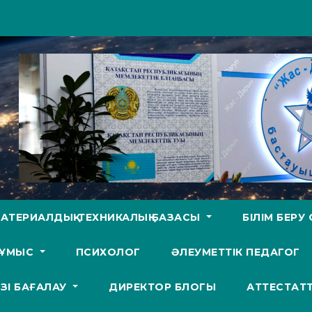
АТЕРИАЛДЫҚ-ТЕХНИКАЛЫҚ БАЗАСЫ
БІЛІМ БЕР
ЖҰМЫС
ПСИХОЛОГ
ӘЛЕУМЕТТІК ПЕДАГОГ
ӨЗІ БАҒАЛАУ
ДИРЕКТОР БЛОГЫ
АТТЕСТАТ