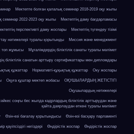
еминар
Мектепте болған қалалық семинар 2018-2019 оқу жылы
қ семинар 2022-2023 оқу жылы
Мектептің даму бағдарламасы
ектептің перспективті даму жоспары
Мектептің түгендеу тізімі
ттау нәтижелері туралы қорытынды
Миссия және менеджмент
к топ жұмысы
Мұғалімдердің біліктілік санаты туралы мәлімет
ің біліктілік санатын арттыру сертификаттары мен дипломдары
ықтық құжаттар
Нормативті-құқықтық құжаттар
Оку жоспары
ы
Оқуға құштар мектеп жобасы
ОҚУШЫЛАРДЫҢ ЖЕТІСТІГІ
Оқушылардың нәтижелері
сәйкес соңғы бес жылда кадрлардың біліктілік арттырудан және
қайта даярлаудан өткені туралы мәлімет
у
Өзін-өзі бағалау қорытындысы
Өзін-өзі басқару парламенті
ір қауіпсіздігі негіздері
Өндірістік жоспар
Өндірістік жоспар