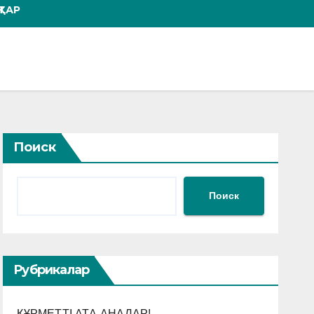
ТАР
Поиск
Поиск
Рубрикалар
ҚҰРМЕТТІ АТА-АНАЛАР!