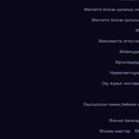
Мектепте болған қалалық с
Мектепте болған қалалы
М
Мемлекеттік аттеста
Мобильді
Мұғалімдерд
Нормативті-құқ
Оқу жұмыс жоспар
Оқытылатын пәннің бейініне 
Өзін-өзі бағала
Өлшем шарттар
Өм