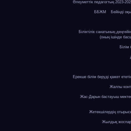
Әлеуметтік педагогтың 2023-20
ББЖМ
Бейінді оқ
Біліктілік санатының деңгей
(оның ішінде бас
Білім
Ерекше білім беруді қажет етет
Жалпы конт
Жас-Дарын бастауыш мекте
Жетекшілердің отыры
Жылдық жоспа