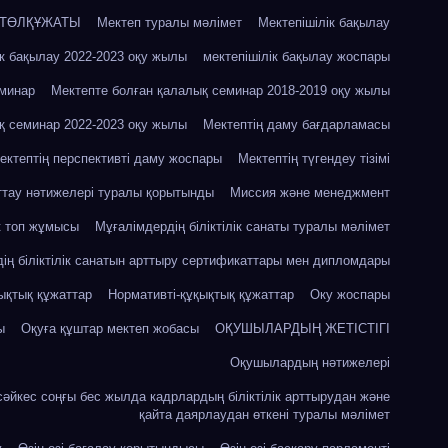
 ТӨЛҚҰЖАТЫ
Мектеп туралы мәлімет
Мектепішілік бақылау
ік бақылау 2022-2023 оқу жылы
мектепішілік бақылау жоспары
еминар
Мектепте болған қалалық семинар 2018-2019 оқу жылы
қ семинар 2022-2023 оқу жылы
Мектептің даму бағдарламасы
ектептің перспективті даму жоспары
Мектептің түгендеу тізімі
ттау нәтижелері туралы қорытынды
Миссия және менеджмент
к топ жұмысы
Мұғалімдердің біліктілік санаты туралы мәлімет
ің біліктілік санатын арттыру сертификаттары мен дипломдары
ықтық құжаттар
Нормативті-құқықтық құжаттар
Оку жоспары
ы
Оқуға құштар мектеп жобасы
ОҚУШЫЛАРДЫҢ ЖЕТІСТІГІ
Оқушылардың нәтижелері
сәйкес соңғы бес жылда кадрлардың біліктілік арттырудан және
қайта даярлаудан өткені туралы мәлімет