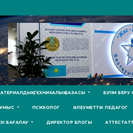
АТЕРИАЛДЫҚ-ТЕХНИКАЛЫҚ БАЗАСЫ
БІЛІМ БЕР
ЖҰМЫС
ПСИХОЛОГ
ӘЛЕУМЕТТІК ПЕДАГОГ
ӨЗІ БАҒАЛАУ
ДИРЕКТОР БЛОГЫ
АТТЕСТАТ