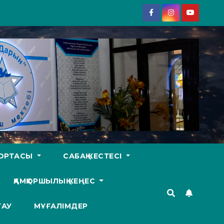
У ОРТАСЫ
САБАҚ КЕСТЕСІ
ҚАМҚОРШЫЛЫҚ КЕҢЕС
ТАУ
МҰҒАЛІМДЕР