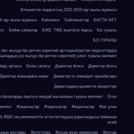
Әлеуметтік педагогтың 2022-2023 оқу жылы жұмысы
24 оқу жылы жұмысы
Байланыс
Байланыстар
БАСТЫ БЕТ
ыту
Бейне сабақтар
БЖБ, ТЖБ жүргізілу барсы
Біз туралы
БІЗ ТУРАЛЫ
ін бес жылда бір реттен сиретпей арттырып/растап педагогтердің
шылардың үш жылда бір реттен сиретпей) үлесі туралы мәлімет
 беру ортасы
Білім сапасы
Директор блогы
Директор блогы
Директор жанындағы кеңес
Директор ісі жөніндегі орынбасары
Директордың қызметтік міндеттері
ін балаларды оқытуға жағдай жасалғаны туралы мәлімет
Есеп
ингент
Жаңалықтар
Жаңалықтар
Жаңалықтар
Жас ұлан
бі ЖШС-нің мемлекеттік аттестаттаудың қорытындысы бойынша
есебі
сының жоспары
Жетістігміз
Жолда жүру ережелері
Жоспар