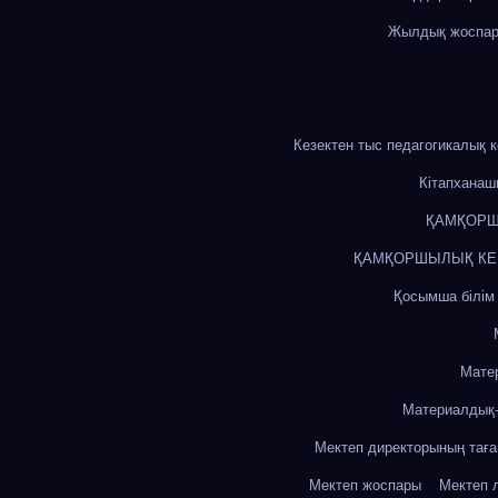
Жылдық жоспа
Кезектен тыс педагогикалық 
Кітапхана
ҚАМҚОРШ
ҚАМҚОРШЫЛЫҚ КЕҢЕ
Қосымша білім
Мате
Материалдық-
Мектеп директорының тағ
Мектеп жоспары
Мектеп 