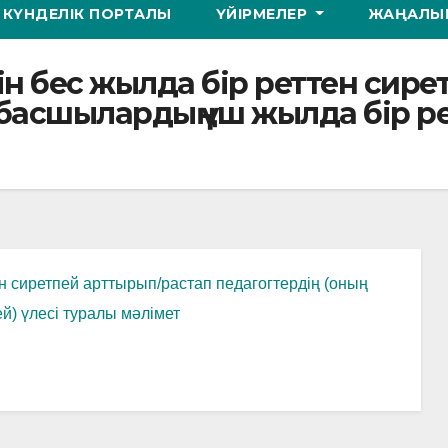
КҮНДЕЛІК ПОРТАЛЫ
ҮЙІРМЕЛЕР
ЖАҢАЛЫҚ
ейін бес жылда бір реттен си
е басшылардың үш жылда бір р
ен сиретпей арттырып/растап педагогтердің (оның
й) үлесі туралы мәлімет