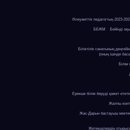
Әлеуметтік педагогтың 2023-20
ББЖМ
Бейінді оқ
Біліктілік санатының деңгей
(оның ішінде бас
Білім
Ерекше білім беруді қажет етет
Жалпы конт
Жас-Дарын бастауыш мекте
Жетекшілердің отыры