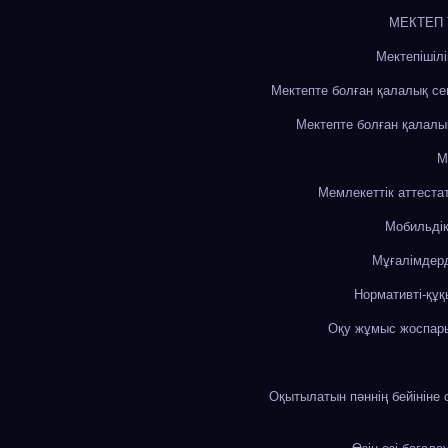
МЕКТЕП
Мектепішіл
Мектепте болған қалалық с
Мектепте болған қалалы
М
Мемлекеттік аттеста
Мобильді
Мұғалімдерд
Нормативті-құқ
Оқу жұмыс жоспар
Оқытылатын пәннің бейініне 