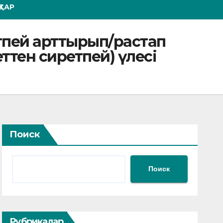
ТАР
ретпей арттырып/растап
еттен сиретпей) үлесі
Поиск
Поиск
Рубрикалар