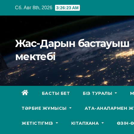
Перейти
Сб. Авг 8th, 2026
3:26:24 AM
к
содержимому
Жас-Дарын бастауыш
мектебі
БАСТЫ БЕТ
БІЗ ТУРАЛЫ
М
ТӘРБИЕ ЖҰМЫСЫ
АТА-АНАЛАРМЕН 
ЖЕТІСТІГМІЗ
КІТАПХАНА
ӨЗІН-