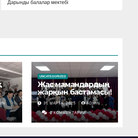
Дарынды балалар мектебі
UNCATEGORIZED
қ
Жас мамандардың
жарқын бастамасы!
IN
31 МАРТА, 2025
ADMIN
0 КОММЕНТАРИИ