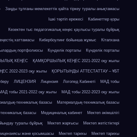
р
Заңды тұлғаны мемлекеттік қайта тіркеу туралы анықтамасы
Ішкі тәртіп ережесі
Кабинеттер қоры
Кезектен тыс педагогикалық кеңес қаулысы туралы бұйрық
кеңестің хаттамасы
Кибербоулинг бойынша жұмыс
Кітапхана
шылардың портфолиосы
Күнделік порталы
Күнделік порталы
ЫЛЫҚ КЕҢЕС
ҚАМҚОРШЫЛЫҚ КЕҢЕС 2021-2022 оқу жылы
С 2022-2023 оқу жылы
ҚОРЫТЫНДЫ АТТЕСТАТТАУ – ҰБТ
 беру
ЛИЦЕНЗИЯ
Лицензия
Логопед Кабинеті
МАД тобы
МАД тобы 2021-2022 оқу жылы
МАД тобы 2022-2023 оқу жылы
риалдық-техникалық базасы
Материалдық-техникалық базасы
техникалық базасы
Медициналық кабинет
Мектеп әкімшілігі
айындау туралы бұйрық
Мектеп жарғысы
Мектеп жетістіктері
лицензиясы және қосымшасы
Мектеп тарихы
Мектеп тарихы