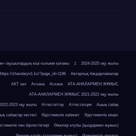
м» оқушылардың кіші ғылыми қоғамы
1
2024-2025 оқу жылы
https://zhasdaryn1.kz/?page_id=1196
Авторлық бағдарламалар
АКТ зал
Асхана
Асхана
АТА-АНАЛАРМЕН ЖҰМЫС
АТА-АНАЛАРМЕН ЖҰМЫС 2021-2022 оқу жылы
22-2023 оқу жылы
Аттестаттау
Аттестатция
Ашық сабақ
ық сабақтар кестесі
Әдістемелік кабинет
Әдістемелік кеңес
істемелік пән бірлестіктері
Әжелер клубы (қыздармен жұмыс)
Әкелер клубы (ұлдармен жұмыс)
Әлеуметтік педагог