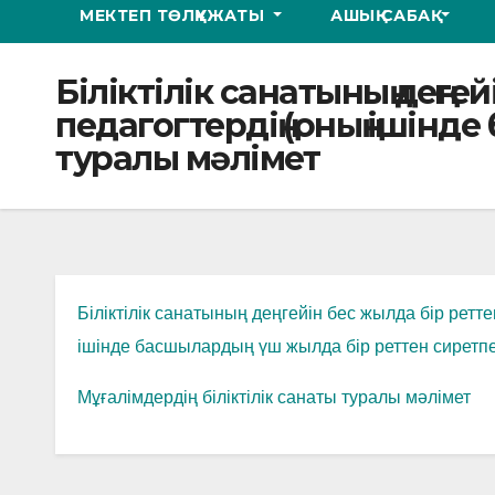
МЕКТЕП ТӨЛҚҰЖАТЫ
АШЫҚ САБАҚ
Біліктілік санатының деңг
педагогтердің (оның ішінд
туралы мәлімет
Біліктілік санатының деңгейін бес жылда бір ретт
ішінде басшылардың үш жылда бір реттен сиретпе
Мұғалімдердің біліктілік санаты туралы мәлімет