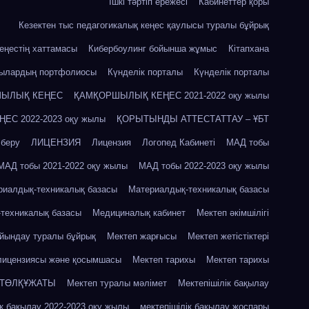
Ішкі тәртіп ережесі
Кабинеттер қоры
Кезектен тыс педагогикалық кеңес қаулысы туралы бұйрық
кеңестің хаттамасы
Кибербоулинг бойынша жұмыс
Кітапхана
шылардың портфолиосы
Күнделік порталы
Күнделік порталы
ЫЛЫҚ КЕҢЕС
ҚАМҚОРШЫЛЫҚ КЕҢЕС 2021-2022 оқу жылы
С 2022-2023 оқу жылы
ҚОРЫТЫНДЫ АТТЕСТАТТАУ – ҰБТ
 беру
ЛИЦЕНЗИЯ
Лицензия
Логопед Кабинеті
МАД тобы
МАД тобы 2021-2022 оқу жылы
МАД тобы 2022-2023 оқу жылы
риалдық-техникалық базасы
Материалдық-техникалық базасы
техникалық базасы
Медициналық кабинет
Мектеп әкімшілігі
айындау туралы бұйрық
Мектеп жарғысы
Мектеп жетістіктері
лицензиясы және қосымшасы
Мектеп тарихы
Мектеп тарихы
 ТӨЛҚҰЖАТЫ
Мектеп туралы мәлімет
Мектепішілік бақылау
ік бақылау 2022-2023 оқу жылы
мектепішілік бақылау жоспары