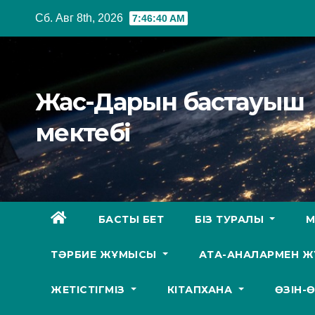
Перейти
Сб. Авг 8th, 2026
7:46:41 AM
к
содержимому
Жас-Дарын бастауыш
мектебі
БАСТЫ БЕТ
БІЗ ТУРАЛЫ
М
ТӘРБИЕ ЖҰМЫСЫ
АТА-АНАЛАРМЕН 
ЖЕТІСТІГМІЗ
КІТАПХАНА
ӨЗІН-