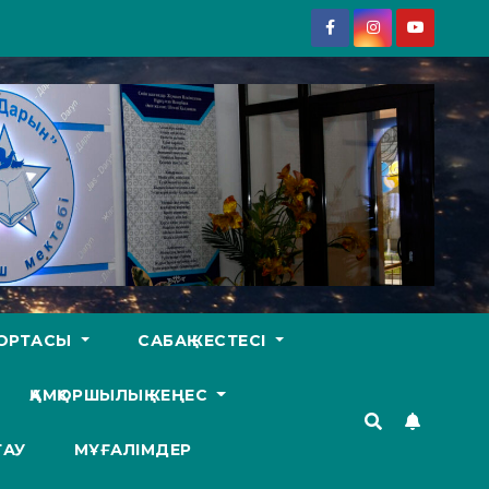
У ОРТАСЫ
САБАҚ КЕСТЕСІ
ҚАМҚОРШЫЛЫҚ КЕҢЕС
ТАУ
МҰҒАЛІМДЕР