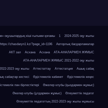
м» оқушылардың кіші ғылыми қоғамы
1
2024-2025 оқу жылы
https://zhasdaryn1.kz/?page_id=1196
Авторлық бағдарламалар
АКТ зал
Асхана
Асхана
АТА-АНАЛАРМЕН ЖҰМЫС
АТА-АНАЛАРМЕН ЖҰМЫС 2021-2022 оқу жылы
22-2023 оқу жылы
Аттестаттау
Аттестатция
Ашық сабақ
ық сабақтар кестесі
Әдістемелік кабинет
Әдістемелік кеңес
істемелік пән бірлестіктері
Әжелер клубы (қыздармен жұмыс)
Әкелер клубы (ұлдармен жұмыс)
Әлеуметтік педагог
Әлеуметтік педагогтың 2022-2023 оқу жылы жұмысы