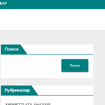
ТАР
Поиск
Поиск
Рубрикалар
ҚҰРМЕТТІ АТА-АНАЛАР!