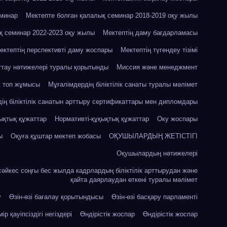
еминар
Мектепте болған қалалық семинар 2018-2019 оқу жылы
қ семинар 2022-2023 оқу жылы
Мектептің даму бағдарламасы
ектептің перспективті даму жоспары
Мектептің түгендеу тізімі
ттау нәтижелері туралы қорытынды
Миссия және менеджмент
к топ жұмысы
Мұғалімдердің біліктілік санаты туралы мәлімет
ің біліктілік санатын арттыру сертификаттары мен дипломдары
ықтық құжаттар
Нормативті-құқықтық құжаттар
Оку жоспары
ы
Оқуға құштар мектеп жобасы
ОҚУШЫЛАРДЫҢ ЖЕТІСТІГІ
Оқушылардың нәтижелері
сәйкес соңғы бес жылда кадрлардың біліктілік арттырудан және
қайта даярлаудан өткені туралы мәлімет
у
Өзін-өзі бағалау қорытындысы
Өзін-өзі басқару парламенті
ір қауіпсіздігі негіздері
Өндірістік жоспар
Өндірістік жоспар