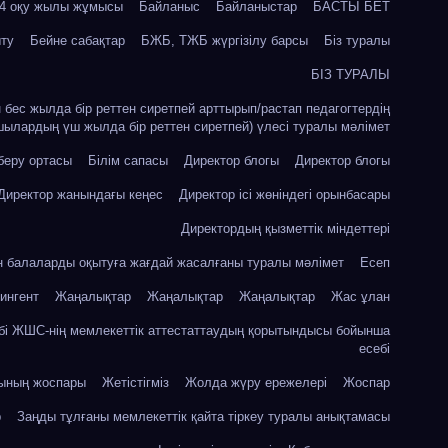
24 оқу жылы жұмысы
Байланыс
Байланыстар
БАСТЫ БЕТ
ыту
Бейне сабақтар
БЖБ, ТЖБ жүргізілу барсы
Біз туралы
БІЗ ТУРАЛЫ
ін бес жылда бір реттен сиретпей арттырып/растап педагогтердің
шылардың үш жылда бір реттен сиретпей) үлесі туралы мәлімет
 беру ортасы
Білім сапасы
Директор блогы
Директор блогы
Директор жанындағы кеңес
Директор ісі жөніндегі орынбасары
Директордың қызметтік міндеттері
ін балаларды оқытуға жағдай жасалғаны туралы мәлімет
Есеп
ингент
Жаңалықтар
Жаңалықтар
Жаңалықтар
Жас ұлан
бі ЖШС-нің мемлекеттік аттестаттаудың қорытындысы бойынша
есебі
сының жоспары
Жетістігміз
Жолда жүру ережелері
Жоспар
р
Заңды тұлғаны мемлекеттік қайта тіркеу туралы анықтамасы