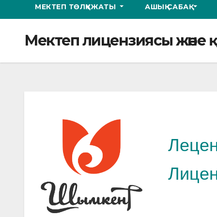
МЕКТЕП ТӨЛҚҰЖАТЫ
АШЫҚ САБАҚ
Мектеп лицензиясы және
Лецен
Лицен