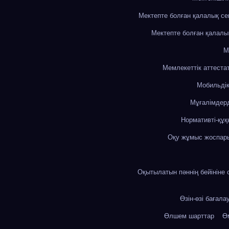
Мектепте болған қалалық с
Мектепте болған қалалы
М
Мемлекеттік аттеста
Мобильді
Мұғалімдерд
Нормативті-құқ
Оқу жұмыс жоспар
Оқытылатын пәннің бейініне 
Өзін-өзі бағала
Өлшем шарттар
Өм