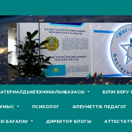
АТЕРИАЛДЫҚ-ТЕХНИКАЛЫҚ БАЗАСЫ
БІЛІМ БЕР
ЖҰМЫС
ПСИХОЛОГ
ӘЛЕУМЕТТІК ПЕДАГОГ
ӨЗІ БАҒАЛАУ
ДИРЕКТОР БЛОГЫ
АТТЕСТАТ