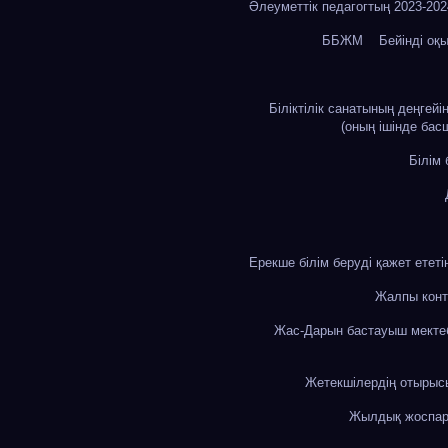
Әлеуметтік педагогтың 2023-20
ББЖМ
Бейінді оқ
Біліктілік санатының деңгей
(оның ішінде бас
Білім
Ерекше білім беруді қажет етет
Жалпы конт
Жас-Дарын бастауыш мекте
Жетекшілердің отыры
Жылдық жоспа