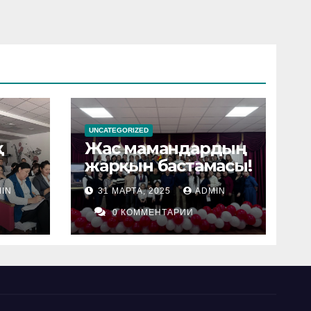
UNCATEGORIZED
қ
Жас мамандардың
жарқын бастамасы!
IN
31 МАРТА, 2025
ADMIN
0 КОММЕНТАРИИ