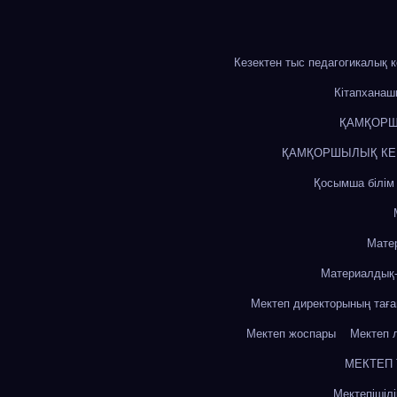
Кезектен тыс педагогикалық 
Кітапхана
ҚАМҚОРШ
ҚАМҚОРШЫЛЫҚ КЕҢЕ
Қосымша білім
Мате
Материалдық-
Мектеп директорының тағ
Мектеп жоспары
Мектеп 
МЕКТЕП
Мектепішіл