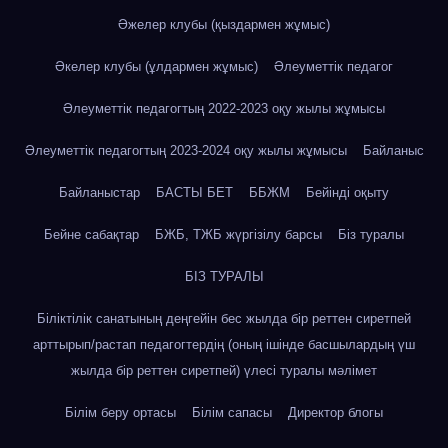
Әжелер клубы (қыздармен жұмыс)
Әкелер клубы (ұлдармен жұмыс)
Әлеуметтік педагог
Әлеуметтік педагогтың 2022-2023 оқу жылы жұмысы
Әлеуметтік педагогтың 2023-2024 оқу жылы жұмысы
Байланыс
Байланыстар
БАСТЫ БЕТ
ББЖМ
Бейінді оқыту
Бейне сабақтар
БЖБ, ТЖБ жүргізілу барсы
Біз туралы
БІЗ ТУРАЛЫ
Біліктілік санатының деңгейін бес жылда бір реттен сиретпей
арттырып/растап педагогтердің (оның ішінде басшылардың үш
жылда бір реттен сиретпей) үлесі туралы мәлімет
Білім беру ортасы
Білім сапасы
Директор блогы