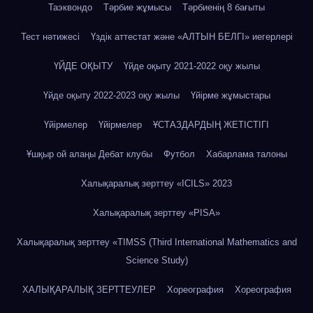
Таэквондо
Тәрбие жұмысы
Тәрбиенің 8 бағыты
Тест нәтижесі
Үздік аттестат және «АЛТЫН БЕЛГІ» иегерлері
ҮЙДЕ ОҚЫТУ
Үйде оқыту 2021-2022 оқу жылы
Үйде оқыту 2022-2023 оқу жылы
Үйірме жұмыстары
Үйірмелер
Үйірмелер
ҰСТАЗДАРДЫҢ ЖЕТІСТІГІ
Ұшқыр ой алаңы Дебат клубы
Футбол
Хабарлама талоны
Халықаралық зерттеу «IСILS» 2023
Халықаралық зерттеу «PISA»
Халықаралық зерттеу «TIMSS (Third International Mathematics and
Science Study)
ХАЛЫҚАРАЛЫҚ ЗЕРТТЕУЛЕР
Хореография
Хореография