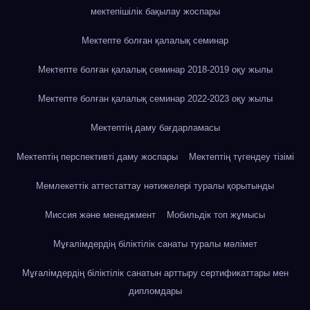
мектепішілік бақылау жоспары
Мектепте болған қалалық семинар
Мектепте болған қалалық семинар 2018-2019 оқу жылы
Мектепте болған қалалық семинар 2022-2023 оқу жылы
Мектептің даму бағдарламасы
Мектептің перспективті даму жоспары
Мектептің түгендеу тізімі
Мемлекеттік аттестаттау нәтижелері туралы қорытынды
Миссия және менеджмент
Мобильдік топ жұмысы
Мұғалімдердің біліктілік санаты туралы мәлімет
Мұғалімдердің біліктілік санатын арттыру сертификаттары мен
дипломдары