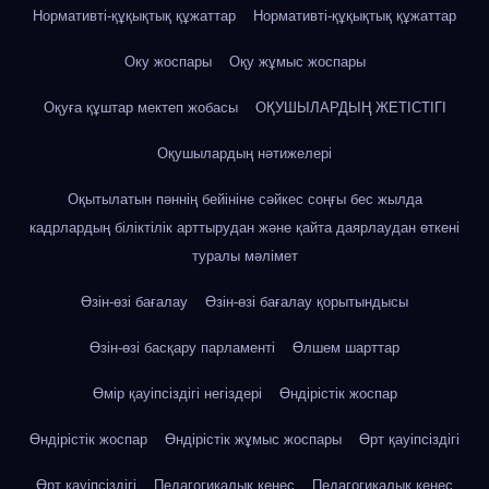
Нормативті-құқықтық құжаттар
Нормативті-құқықтық құжаттар
Оку жоспары
Оқу жұмыс жоспары
Оқуға құштар мектеп жобасы
ОҚУШЫЛАРДЫҢ ЖЕТІСТІГІ
Оқушылардың нәтижелері
Оқытылатын пәннің бейініне сәйкес соңғы бес жылда
кадрлардың біліктілік арттырудан және қайта даярлаудан өткені
туралы мәлімет
Өзін-өзі бағалау
Өзін-өзі бағалау қорытындысы
Өзін-өзі басқару парламенті
Өлшем шарттар
Өмір қауіпсіздігі негіздері
Өндірістік жоспар
Өндірістік жоспар
Өндірістік жұмыс жоспары
Өрт қауіпсіздігі
Өрт қауіпсіздігі
Педагогикалық кеңес
Педагогикалық кеңес