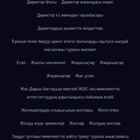
Директор блогы
Директор жанындағы кеңес
Директор ісі жөніндегі орынбасары
Директордың қызметтік міндеттері
Ерекше білім беруді қажет ететін балаларды оқытуға жағдай
жасалғаны туралы мәлімет
Есеп
Жалпы контингент
Жаңалықтар
Жаңалықтар
Жаңалықтар
Жас ұлан
Жас-Дарын бастауыш мектебі ЖШС-нің мемлекеттік
аттестаттаудың қорытындысы бойынша есебі
Жетекшілердің отырысының жоспары
Жетістігміз
Жолда жүру ережелері
Жоспар
Жылдық жоспар
Заңды тұлғаны мемлекеттік қайта тіркеу туралы анықтамасы