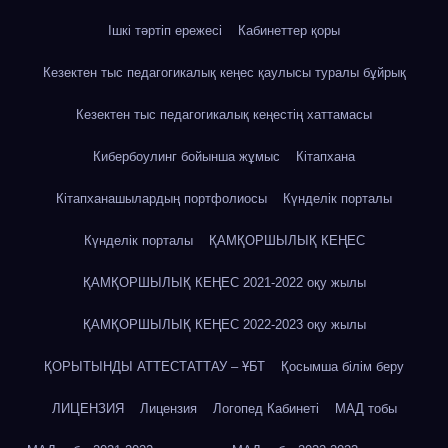
Ішкі тәртіп ережесі
Кабинеттер қоры
Кезектен тыс педагогикалық кеңес қаулысы туралы бұйрық
Кезектен тыс педагогикалық кеңестің хаттамасы
Кибербоулинг бойынша жұмыс
Кітапхана
Кітапханашылардың портфолиосы
Күнделік порталы
Күнделік порталы
ҚАМҚОРШЫЛЫҚ КЕҢЕС
ҚАМҚОРШЫЛЫҚ КЕҢЕС 2021-2022 оқу жылы
ҚАМҚОРШЫЛЫҚ КЕҢЕС 2022-2023 оқу жылы
ҚОРЫТЫНДЫ АТТЕСТАТТАУ – ҰБТ
Қосымша білім беру
ЛИЦЕНЗИЯ
Лицензия
Логопед Кабинеті
МАД тобы