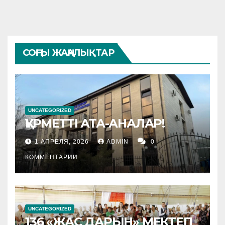
СОҢҒЫ ЖАҢАЛЫҚТАР
UNCATEGORIZED
ҚҰРМЕТТІ АТА-АНАЛАР!
1 АПРЕЛЯ, 2026
ADMIN
0
КОММЕНТАРИИ
UNCATEGORIZED
136 «ЖАС ДАРЫН» МЕКТЕП