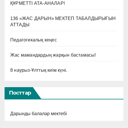
ҚҰРМЕТТІ АТА-АНАЛАР!
136 «ЖАС ДАРЫН» МЕКТЕП ТАБАЛДЫРЫҒЫН
АТТАДЫ
Педагогикалық кеңес
Жас мамандардың жарқын бастамасы!
8 наурыз-Ұлттық киім күні.
Посттар
Дарынды балалар мектебі