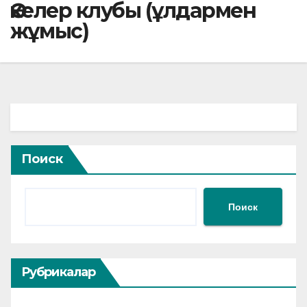
Әкелер клубы (ұлдармен
жұмыс)
Поиск
Поиск
Рубрикалар