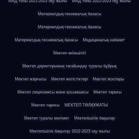
МАД тобы 2021-2022 оқу жылы
МАД тобы 2022-2023 оқу жылы
Материалдық-техникалық базасы
Материалдық-техникалық базасы
Материалдық-техникалық базасы
Медициналық кабинет
Мектеп әкімшілігі
Мектеп директорының тағайындау туралы бұйрық
Мектеп жарғысы
Мектеп жетістіктері
Мектеп жоспары
Мектеп лицензиясы және қосымшасы
Мектеп тарихы
Мектеп тарихы
МЕКТЕП ТӨЛҚҰЖАТЫ
Мектеп туралы мәлімет
Мектепішілік бақылау
Мектепішілік бақылау 2022-2023 оқу жылы