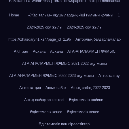
Работает на WordPress
|
Тема: Newspaperex, автор
Themeansar
Home
«Жас ғалым» оқушылардың кіші ғылыми қоғамы
1
2024-2025 оқу жылы
2024-2025 оқу жылы
https://zhasdaryn1.kz/?page_id=1196
Авторлық бағдарламалар
АКТ зал
Асхана
Асхана
АТА-АНАЛАРМЕН ЖҰМЫС
АТА-АНАЛАРМЕН ЖҰМЫС 2021-2022 оқу жылы
АТА-АНАЛАРМЕН ЖҰМЫС 2022-2023 оқу жылы
Аттестаттау
Аттестатция
Ашық сабақ
Ашық сабақ 2022-2023
Ашық сабақтар кестесі
Әдістемелік кабинет
Әдістемелік кеңес
Әдістемелік кеңес
Әдістемелік пән бірлестіктері