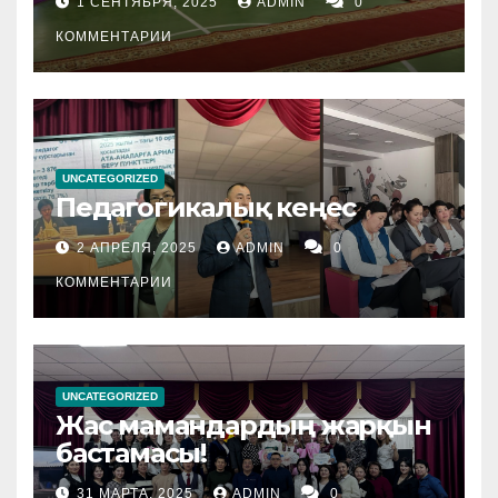
1 СЕНТЯБРЯ, 2025
ADMIN
0
КОММЕНТАРИИ
UNCATEGORIZED
Педагогикалық кеңес
2 АПРЕЛЯ, 2025
ADMIN
0
КОММЕНТАРИИ
UNCATEGORIZED
Жас мамандардың жарқын
бастамасы!
31 МАРТА, 2025
ADMIN
0