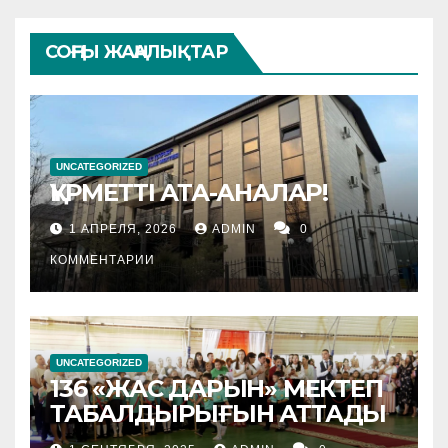
СОҢҒЫ ЖАҢАЛЫҚТАР
UNCATEGORIZED
ҚҰРМЕТТІ АТА-АНАЛАР!
1 АПРЕЛЯ, 2026
ADMIN
0
КОММЕНТАРИИ
UNCATEGORIZED
136 «ЖАС ДАРЫН» МЕКТЕП
ТАБАЛДЫРЫҒЫН АТТАДЫ