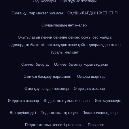
Оку жоспары
Оқу жұмыс жоспары
Оқуға құштар мектеп жобасы
ОҚУШЫЛАРДЫҢ ЖЕТІСТІГІ
Оқушылардың нәтижелері
Оқытылатын пәннің бейініне сәйкес соңғы бес жылда
кадрлардың біліктілік арттырудан және қайта даярлаудан өткені
туралы мәлімет
Өзін-өзі бағалау
Өзін-өзі бағалау қорытындысы
Өзін-өзі басқару парламенті
Өлшем шарттар
Өмір қауіпсіздігі негіздері
Өндірістік жоспар
Өндірістік жоспар
Өндірістік жұмыс жоспары
Өрт қауіпсіздігі
Өрт қауіпсіздігі
Педагогикалық кеңес
Педагогикалық кеңес
Педагогикалық кеңестің жоспары
Психолог