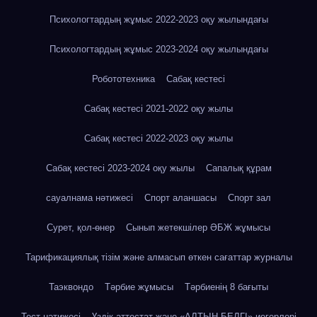
Психологтардың жұмыс 2022-2023 оқу жылындағы
Психологтардың жұмыс 2023-2024 оқу жылындағы
Робототехника
Сабақ кестесі
Сабақ кестесі 2021-2022 оқу жылы
Сабақ кестесі 2022-2023 оқу жылы
Сабақ кестесі 2023-2024 оқу жылы
Сапалық құрам
сауалнама нәтижесі
Спорт аланшасы
Спорт зал
Сурет, қол-өнер
Сынып жетекшілер ӘБЖ жұмысы
Тарификациялық тізім және алмасып өткен сағаттар журналы
Таэквондо
Тәрбие жұмысы
Тәрбиенің 8 бағыты
Тест нәтижесі
Үздік аттестат және «АЛТЫН БЕЛГІ» иегерлері