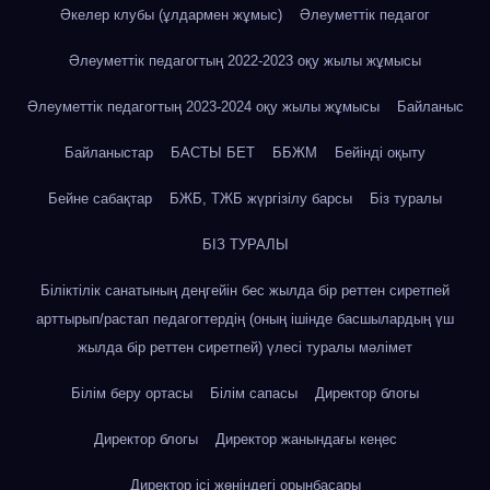
Әкелер клубы (ұлдармен жұмыс)
Әлеуметтік педагог
Әлеуметтік педагогтың 2022-2023 оқу жылы жұмысы
Әлеуметтік педагогтың 2023-2024 оқу жылы жұмысы
Байланыс
Байланыстар
БАСТЫ БЕТ
ББЖМ
Бейінді оқыту
Бейне сабақтар
БЖБ, ТЖБ жүргізілу барсы
Біз туралы
БІЗ ТУРАЛЫ
Біліктілік санатының деңгейін бес жылда бір реттен сиретпей
арттырып/растап педагогтердің (оның ішінде басшылардың үш
жылда бір реттен сиретпей) үлесі туралы мәлімет
Білім беру ортасы
Білім сапасы
Директор блогы
Директор блогы
Директор жанындағы кеңес
Директор ісі жөніндегі орынбасары