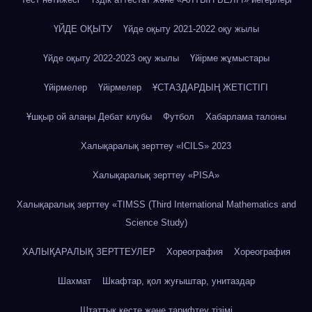
ҮЙДЕ ОҚЫТУ
Үйде оқыту 2021-2022 оқу жылы
Үйде оқыту 2022-2023 оқу жылы
Үйірме жұмыстары
Үйірмелер
Үйірмелер
ҰСТАЗДАРДЫҢ ЖЕТІСТІГІ
Ұшқыр ой алаңы Дебат клубы
Футбол
Хабарлама талоны
Халықаралық зерттеу «IСILS» 2023
Халықаралық зерттеу «PISA»
Халықаралық зерттеу «TIMSS (Third International Mathematics and
Science Study)
ХАЛЫҚАРАЛЫҚ ЗЕРТТЕУЛЕР
Хореография
Хореография
Шахмат
Шкафтар, қол жуғыштар, унитаздар
Штаттық кесте және тарифтеу тізімі