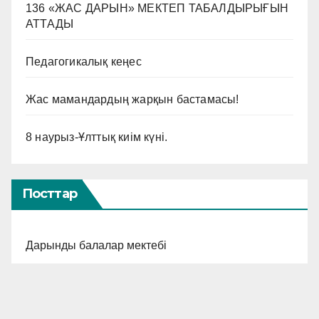
136 «ЖАС ДАРЫН» МЕКТЕП ТАБАЛДЫРЫҒЫН
АТТАДЫ
Педагогикалық кеңес
Жас мамандардың жарқын бастамасы!
8 наурыз-Ұлттық киім күні.
Посттар
Дарынды балалар мектебі