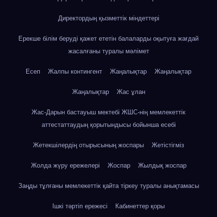
Директордың қызметтік міндеттері
Ерекше білім беруді қажет ететін балаларды оқытуға жағдай
жасалғаны туралы мәлімет
Есеп
Жалпы контингент
Жаңалықтар
Жаңалықтар
Жаңалықтар
Жас ұлан
Жас-Дарын бастауыш мектебі ЖШС-нің мемлекеттік
аттестаттаудың қорытындысы бойынша есебі
Жетекшілердің отырысының жоспары
Жетістігміз
Жолда жүру ережелері
Жоспар
Жылдық жоспар
Заңды тұлғаны мемлекеттік қайта тіркеу туралы анықтамасы
Ішкі тәртіп ережесі
Кабинеттер қоры