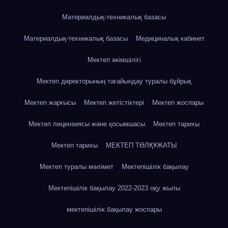
Материалдық-техникалық базасы
Материалдық-техникалық базасы
Медициналық кабинет
Мектеп әкімшілігі
Мектеп директорының тағайындау туралы бұйрық
Мектеп жарғысы
Мектеп жетістіктері
Мектеп жоспары
Мектеп лицензиясы және қосымшасы
Мектеп тарихы
Мектеп тарихы
МЕКТЕП ТӨЛҚҰЖАТЫ
Мектеп туралы мәлімет
Мектепішілік бақылау
Мектепішілік бақылау 2022-2023 оқу жылы
мектепішілік бақылау жоспары