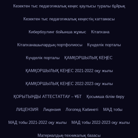
Кезектен тыс педагогикалық кеңес қаулысы туралы бұйрық
Кезектен тыс педагогикалық кеңестің хаттамасы
Кибербоулинг бойынша жұмыс
Кітапхана
Кітапханашылардың портфолиосы
Күнделік порталы
Күнделік порталы
ҚАМҚОРШЫЛЫҚ КЕҢЕС
ҚАМҚОРШЫЛЫҚ КЕҢЕС 2021-2022 оқу жылы
ҚАМҚОРШЫЛЫҚ КЕҢЕС 2022-2023 оқу жылы
ҚОРЫТЫНДЫ АТТЕСТАТТАУ – ҰБТ
Қосымша білім беру
ЛИЦЕНЗИЯ
Лицензия
Логопед Кабинеті
МАД тобы
МАД тобы 2021-2022 оқу жылы
МАД тобы 2022-2023 оқу жылы
Материалдық-техникалық базасы