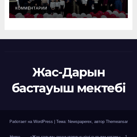
КОММЕНТАРИИ
Жас-Дарын
бастауыш мектебі
Работает на WordPress
|
Тема: Newspaperex, автор
Themeansar
Home
«Жас ғалым» оқушылардың кіші ғылыми қоғамы
1