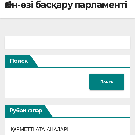
Өзін-өзі басқару парламенті
Поиск
Поиск
Рубрикалар
ҚҰРМЕТТІ АТА-АНАЛАР!