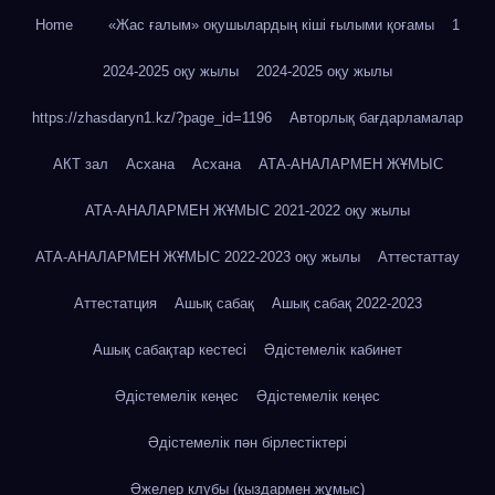
Home
«Жас ғалым» оқушылардың кіші ғылыми қоғамы
1
2024-2025 оқу жылы
2024-2025 оқу жылы
https://zhasdaryn1.kz/?page_id=1196
Авторлық бағдарламалар
АКТ зал
Асхана
Асхана
АТА-АНАЛАРМЕН ЖҰМЫС
АТА-АНАЛАРМЕН ЖҰМЫС 2021-2022 оқу жылы
АТА-АНАЛАРМЕН ЖҰМЫС 2022-2023 оқу жылы
Аттестаттау
Аттестатция
Ашық сабақ
Ашық сабақ 2022-2023
Ашық сабақтар кестесі
Әдістемелік кабинет
Әдістемелік кеңес
Әдістемелік кеңес
Әдістемелік пән бірлестіктері
Әжелер клубы (қыздармен жұмыс)