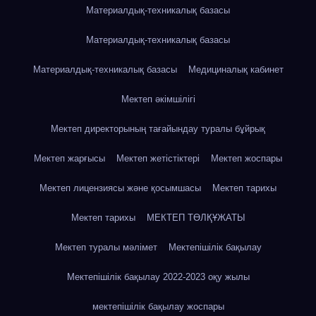
Материалдық-техникалық базасы
Материалдық-техникалық базасы
Материалдық-техникалық базасы
Медициналық кабинет
Мектеп әкімшілігі
Мектеп директорының тағайындау туралы бұйрық
Мектеп жарғысы
Мектеп жетістіктері
Мектеп жоспары
Мектеп лицензиясы және қосымшасы
Мектеп тарихы
Мектеп тарихы
МЕКТЕП ТӨЛҚҰЖАТЫ
Мектеп туралы мәлімет
Мектепішілік бақылау
Мектепішілік бақылау 2022-2023 оқу жылы
мектепішілік бақылау жоспары