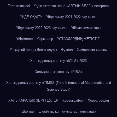
Тест нәтижесі
Үздік аттестат және «АЛТЫН БЕЛГІ» иегерлері
ҮЙДЕ ОҚЫТУ
Үйде оқыту 2021-2022 оқу жылы
Үйде оқыту 2022-2023 оқу жылы
Үйірме жұмыстары
Үйірмелер
Үйірмелер
ҰСТАЗДАРДЫҢ ЖЕТІСТІГІ
Ұшқыр ой алаңы Дебат клубы
Футбол
Хабарлама талоны
Халықаралық зерттеу «IСILS» 2023
Халықаралық зерттеу «PISA»
Халықаралық зерттеу «TIMSS (Third International Mathematics and
Science Study)
ХАЛЫҚАРАЛЫҚ ЗЕРТТЕУЛЕР
Хореография
Хореография
Шахмат
Шкафтар, қол жуғыштар, унитаздар