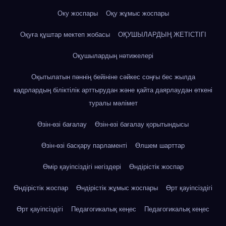
Оку жоспары
Оқу жұмыс жоспары
Оқуға құштар мектеп жобасы
ОҚУШЫЛАРДЫҢ ЖЕТІСТІГІ
Оқушылардың нәтижелері
Оқытылатын пәннің бейініне сәйкес соңғы бес жылда
кадрлардың біліктілік арттырудан және қайта даярлаудан өткені
туралы мәлімет
Өзін-өзі бағалау
Өзін-өзі бағалау қорытындысы
Өзін-өзі басқару парламенті
Өлшем шарттар
Өмір қауіпсіздігі негіздері
Өндірістік жоспар
Өндірістік жоспар
Өндірістік жұмыс жоспары
Өрт қауіпсіздігі
Өрт қауіпсіздігі
Педагогикалық кеңес
Педагогикалық кеңес