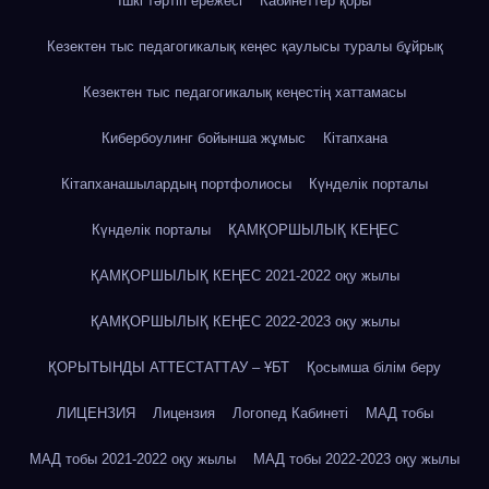
Ішкі тәртіп ережесі
Кабинеттер қоры
Кезектен тыс педагогикалық кеңес қаулысы туралы бұйрық
Кезектен тыс педагогикалық кеңестің хаттамасы
Кибербоулинг бойынша жұмыс
Кітапхана
Кітапханашылардың портфолиосы
Күнделік порталы
Күнделік порталы
ҚАМҚОРШЫЛЫҚ КЕҢЕС
ҚАМҚОРШЫЛЫҚ КЕҢЕС 2021-2022 оқу жылы
ҚАМҚОРШЫЛЫҚ КЕҢЕС 2022-2023 оқу жылы
ҚОРЫТЫНДЫ АТТЕСТАТТАУ – ҰБТ
Қосымша білім беру
ЛИЦЕНЗИЯ
Лицензия
Логопед Кабинеті
МАД тобы
МАД тобы 2021-2022 оқу жылы
МАД тобы 2022-2023 оқу жылы