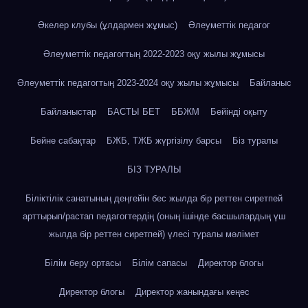
Әкелер клубы (ұлдармен жұмыс)
Әлеуметтік педагог
Әлеуметтік педагогтың 2022-2023 оқу жылы жұмысы
Әлеуметтік педагогтың 2023-2024 оқу жылы жұмысы
Байланыс
Байланыстар
БАСТЫ БЕТ
ББЖМ
Бейінді оқыту
Бейне сабақтар
БЖБ, ТЖБ жүргізілу барсы
Біз туралы
БІЗ ТУРАЛЫ
Біліктілік санатының деңгейін бес жылда бір реттен сиретпей
арттырып/растап педагогтердің (оның ішінде басшылардың үш
жылда бір реттен сиретпей) үлесі туралы мәлімет
Білім беру ортасы
Білім сапасы
Директор блогы
Директор блогы
Директор жанындағы кеңес