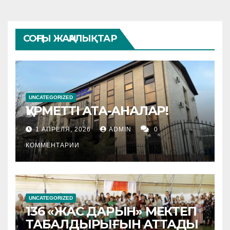
СОҢҒЫ ЖАҢАЛЫҚТАР
UNCATEGORIZED
ҚҰРМЕТТІ АТА-АНАЛАР!
1 АПРЕЛЯ, 2026
ADMIN
0
КОММЕНТАРИИ
UNCATEGORIZED
136 «ЖАС ДАРЫН» МЕКТЕП
ТАБАЛДЫРЫҒЫН АТТАДЫ