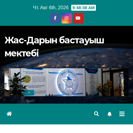
Перейти
Чт. Авг 6th, 2026
9:48:09 AM
к
содержимому
Жас-Дарын бастауыш
мектебі