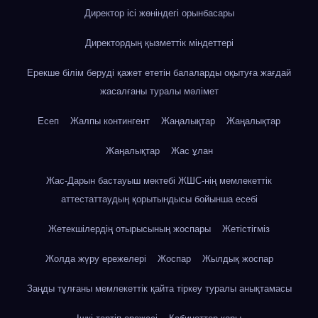
Директор ісі жөніндегі орынбасары
Директордың қызметтік міндеттері
Ерекше білім беруді қажет ететін балаларды оқытуға жағдай
жасалғаны туралы мәлімет
Есеп
Жалпы контингент
Жаңалықтар
Жаңалықтар
Жаңалықтар
Жас ұлан
Жас-Дарын бастауыш мектебі ЖШС-нің мемлекеттік
аттестаттаудың қорытындысы бойынша есебі
Жетекшілердің отырысының жоспары
Жетістігміз
Жолда жүру ережелері
Жоспар
Жылдық жоспар
Заңды тұлғаны мемлекеттік қайта тіркеу туралы анықтамасы