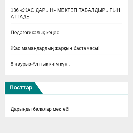
136 «ЖАС ДАРЫН» МЕКТЕП ТАБАЛДЫРЫҒЫН
АТТАДЫ
Педагогикалық кеңес
Жас мамандардың жарқын бастамасы!
8 наурыз-Ұлттық киім күні.
Посттар
Дарынды балалар мектебі