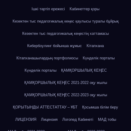
Ішкі тәртіп ережесі
Кабинеттер қоры
Кезектен тыс педагогикалық кеңес қаулысы туралы бұйрық
Кезектен тыс педагогикалық кеңестің хаттамасы
Кибербоулинг бойынша жұмыс
Кітапхана
Кітапханашылардың портфолиосы
Күнделік порталы
Күнделік порталы
ҚАМҚОРШЫЛЫҚ КЕҢЕС
ҚАМҚОРШЫЛЫҚ КЕҢЕС 2021-2022 оқу жылы
ҚАМҚОРШЫЛЫҚ КЕҢЕС 2022-2023 оқу жылы
ҚОРЫТЫНДЫ АТТЕСТАТТАУ – ҰБТ
Қосымша білім беру
ЛИЦЕНЗИЯ
Лицензия
Логопед Кабинеті
МАД тобы