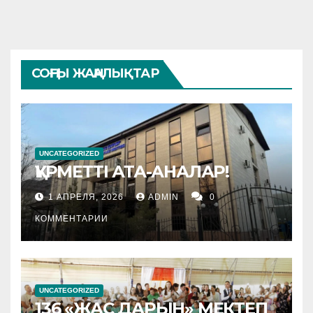
СОҢҒЫ ЖАҢАЛЫҚТАР
UNCATEGORIZED
ҚҰРМЕТТІ АТА-АНАЛАР!
1 АПРЕЛЯ, 2026
ADMIN
0
КОММЕНТАРИИ
UNCATEGORIZED
136 «ЖАС ДАРЫН» МЕКТЕП