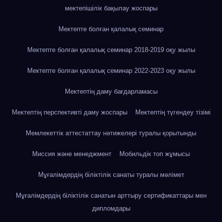
мектепішілік бақылау жоспары
Мектепте болған қалалық семинар
Мектепте болған қалалық семинар 2018-2019 оқу жылы
Мектепте болған қалалық семинар 2022-2023 оқу жылы
Мектептің даму бағдарламасы
Мектептің перспективті даму жоспары
Мектептің түгендеу тізімі
Мемлекеттік аттестаттау нәтижелері туралы қорытынды
Миссия және менеджмент
Мобильдік топ жұмысы
Мұғалімдердің біліктілік санаты туралы мәлімет
Мұғалімдердің біліктілік санатын арттыру сертификаттары мен
дипломдары