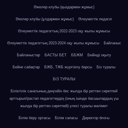
Әжелер клубы (қыздармен жұмыс)
Әкелер клубы (ұлдармен жұмыс)
Әлеуметтік педагог
Әлеуметтік педагогтың 2022-2023 оқу жылы жұмысы
Әлеуметтік педагогтың 2023-2024 оқу жылы жұмысы
Байланыс
Байланыстар
БАСТЫ БЕТ
ББЖМ
Бейінді оқыту
Бейне сабақтар
БЖБ, ТЖБ жүргізілу барсы
Біз туралы
БІЗ ТУРАЛЫ
Біліктілік санатының деңгейін бес жылда бір реттен сиретпей
арттырып/растап педагогтердің (оның ішінде басшылардың үш
жылда бір реттен сиретпей) үлесі туралы мәлімет
Білім беру ортасы
Білім сапасы
Директор блогы