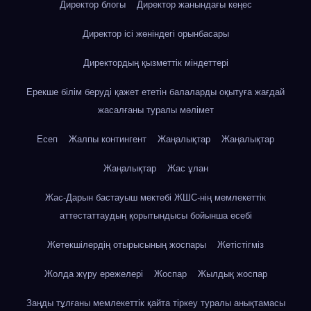
Директор блогы
Директор жанындағы кеңес
Директор ісі жөніндегі орынбасары
Директордың қызметтік міндеттері
Ерекше білім беруді қажет ететін балаларды оқытуға жағдай
жасалғаны туралы мәлімет
Есеп
Жалпы контингент
Жаңалықтар
Жаңалықтар
Жаңалықтар
Жас ұлан
Жас-Дарын бастауыш мектебі ЖШС-нің мемлекеттік
аттестаттаудың қорытындысы бойынша есебі
Жетекшілердің отырысының жоспары
Жетістігміз
Жолда жүру ережелері
Жоспар
Жылдық жоспар
Заңды тұлғаны мемлекеттік қайта тіркеу туралы анықтамасы