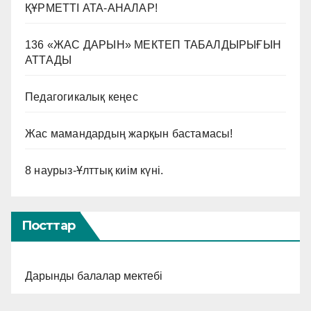
ҚҰРМЕТТІ АТА-АНАЛАР!
136 «ЖАС ДАРЫН» МЕКТЕП ТАБАЛДЫРЫҒЫН
АТТАДЫ
Педагогикалық кеңес
Жас мамандардың жарқын бастамасы!
8 наурыз-Ұлттық киім күні.
Посттар
Дарынды балалар мектебі