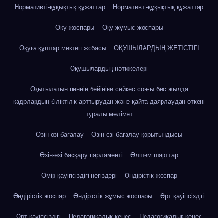
Нормативті-құқықтық құжаттар
Нормативті-құқықтық құжаттар
Оку жоспары
Оқу жұмыс жоспары
Оқуға құштар мектеп жобасы
ОҚУШЫЛАРДЫҢ ЖЕТІСТІГІ
Оқушылардың нәтижелері
Оқытылатын пәннің бейініне сәйкес соңғы бес жылда
кадрлардың біліктілік арттырудан және қайта даярлаудан өткені
туралы мәлімет
Өзін-өзі бағалау
Өзін-өзі бағалау қорытындысы
Өзін-өзі басқару парламенті
Өлшем шарттар
Өмір қауіпсіздігі негіздері
Өндірістік жоспар
Өндірістік жоспар
Өндірістік жұмыс жоспары
Өрт қауіпсіздігі
Өрт қауіпсіздігі
Педагогикалық кеңес
Педагогикалық кеңес