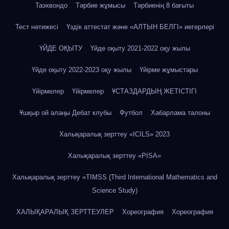
Таэквондо
Тәрбие жұмысы
Тәрбиенің 8 бағыты
Тест нәтижесі
Үздік аттестат және «АЛТЫН БЕЛГІ» иегерлері
ҮЙДЕ ОҚЫТУ
Үйде оқыту 2021-2022 оқу жылы
Үйде оқыту 2022-2023 оқу жылы
Үйірме жұмыстары
Үйірмелер
Үйірмелер
ҰСТАЗДАРДЫҢ ЖЕТІСТІГІ
Ұшқыр ой алаңы Дебат клубы
Футбол
Хабарлама талоны
Халықаралық зерттеу «IСILS» 2023
Халықаралық зерттеу «PISA»
Халықаралық зерттеу «TIMSS (Third International Mathematics and
Science Study)
ХАЛЫҚАРАЛЫҚ ЗЕРТТЕУЛЕР
Хореография
Хореография