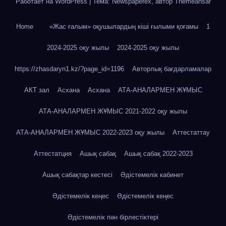
Работает на WordPress
|
Тема: Newspaperex, автор
Themeansar
Home
«Жас ғалым» оқушылардың кіші ғылыми қоғамы
1
2024-2025 оқу жылы
2024-2025 оқу жылы
https://zhasdaryn1.kz/?page_id=1196
Авторлық бағдарламалар
АКТ зал
Асхана
Асхана
АТА-АНАЛАРМЕН ЖҰМЫС
АТА-АНАЛАРМЕН ЖҰМЫС 2021-2022 оқу жылы
АТА-АНАЛАРМЕН ЖҰМЫС 2022-2023 оқу жылы
Аттестаттау
Аттестатция
Ашық сабақ
Ашық сабақ 2022-2023
Ашық сабақтар кестесі
Әдістемелік кабинет
Әдістемелік кеңес
Әдістемелік кеңес
Әдістемелік пән бірлестіктері