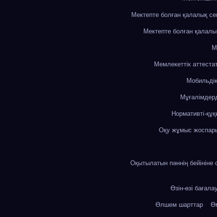
Мектепте болған қалалық с
Мектепте болған қалалы
М
Мемлекеттік аттеста
Мобильді
Мұғалімдерд
Нормативті-құқ
Оқу жұмыс жоспар
Оқытылатын пәннің бейініне 
Өзін-өзі бағала
Өлшем шарттар
Өм