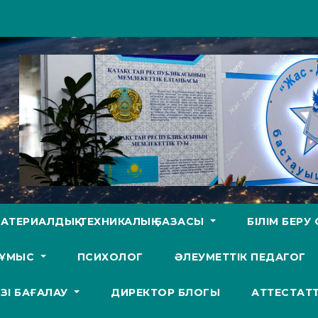
АТЕРИАЛДЫҚ-ТЕХНИКАЛЫҚ БАЗАСЫ
БІЛІМ БЕР
ЖҰМЫС
ПСИХОЛОГ
ӘЛЕУМЕТТІК ПЕДАГОГ
ӨЗІ БАҒАЛАУ
ДИРЕКТОР БЛОГЫ
АТТЕСТАТ