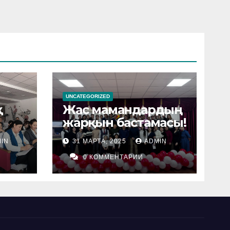
UNCATEGORIZED
қ
Жас мамандардың
жарқын бастамасы!
IN
31 МАРТА, 2025
ADMIN
0 КОММЕНТАРИИ