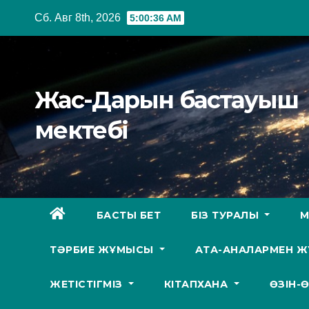
Перейти
Сб. Авг 8th, 2026
5:00:37 AM
к
содержимому
Жас-Дарын бастауыш
мектебі
БАСТЫ БЕТ
БІЗ ТУРАЛЫ
М
ТӘРБИЕ ЖҰМЫСЫ
АТА-АНАЛАРМЕН 
ЖЕТІСТІГМІЗ
КІТАПХАНА
ӨЗІН-