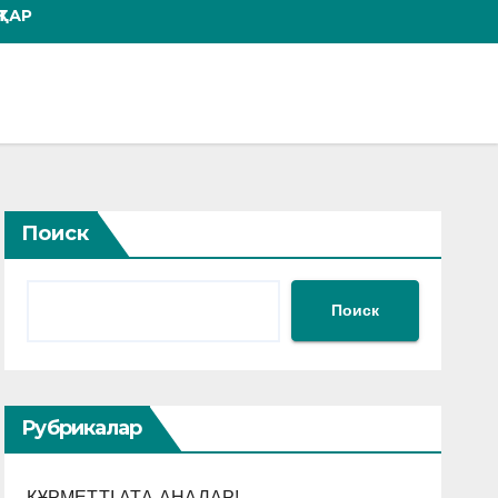
ТАР
Поиск
Поиск
Рубрикалар
ҚҰРМЕТТІ АТА-АНАЛАР!