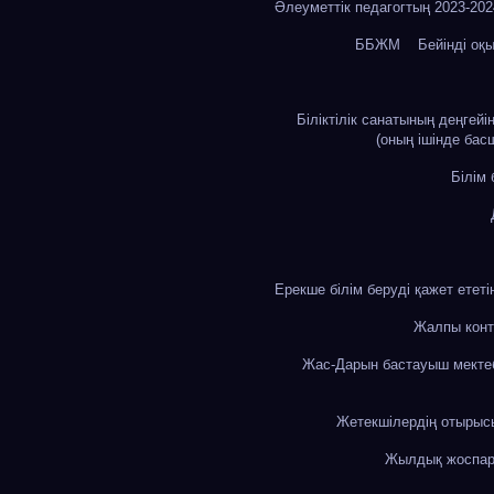
Әлеуметтік педагогтың 2023-20
ББЖМ
Бейінді оқ
Біліктілік санатының деңгей
(оның ішінде бас
Білім
Ерекше білім беруді қажет етет
Жалпы конт
Жас-Дарын бастауыш мекте
Жетекшілердің отыры
Жылдық жоспа