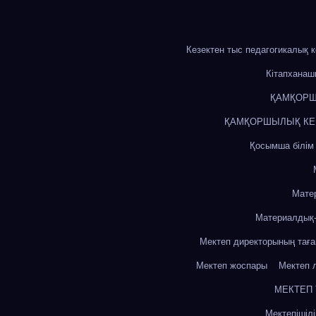
Кезектен тыс педагогикалық 
Кітапхана
ҚАМҚОРШ
ҚАМҚОРШЫЛЫҚ КЕҢЕ
Қосымша білім
Мате
Материалдық-
Мектеп директорының тағ
Мектеп жоспары
Мектеп 
МЕКТЕП
Мектепішіл