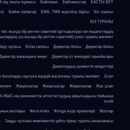
24 оқу жылы жұмысы
Байланыс
Байланыстар
БАСТЫ БЕТ
ыту
Бейне сабақтар
БЖБ, ТЖБ жүргізілу барсы
Біз туралы
БІЗ ТУРАЛЫ
ін бес жылда бір реттен сиретпей арттырып/растап педагогтердің
шылардың үш жылда бір реттен сиретпей) үлесі туралы мәлімет
 беру ортасы
Білім сапасы
Директор блогы
Директор блогы
Директор жанындағы кеңес
Директор ісі жөніндегі орынбасары
Директордың қызметтік міндеттері
ін балаларды оқытуға жағдай жасалғаны туралы мәлімет
Есеп
ингент
Жаңалықтар
Жаңалықтар
Жаңалықтар
Жас ұлан
бі ЖШС-нің мемлекеттік аттестаттаудың қорытындысы бойынша
есебі
сының жоспары
Жетістігміз
Жолда жүру ережелері
Жоспар
р
Заңды тұлғаны мемлекеттік қайта тіркеу туралы анықтамасы