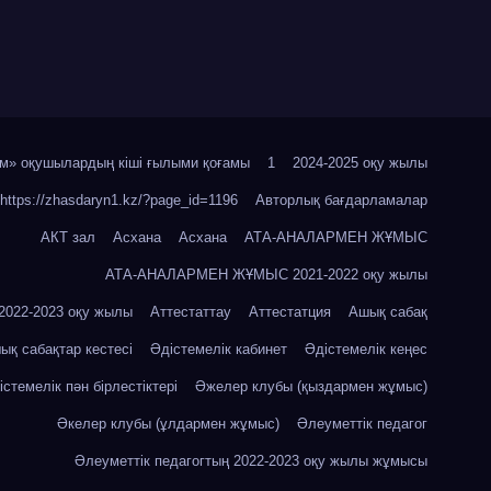
м» оқушылардың кіші ғылыми қоғамы
1
2024-2025 оқу жылы
https://zhasdaryn1.kz/?page_id=1196
Авторлық бағдарламалар
АКТ зал
Асхана
Асхана
АТА-АНАЛАРМЕН ЖҰМЫС
АТА-АНАЛАРМЕН ЖҰМЫС 2021-2022 оқу жылы
22-2023 оқу жылы
Аттестаттау
Аттестатция
Ашық сабақ
ық сабақтар кестесі
Әдістемелік кабинет
Әдістемелік кеңес
істемелік пән бірлестіктері
Әжелер клубы (қыздармен жұмыс)
Әкелер клубы (ұлдармен жұмыс)
Әлеуметтік педагог
Әлеуметтік педагогтың 2022-2023 оқу жылы жұмысы