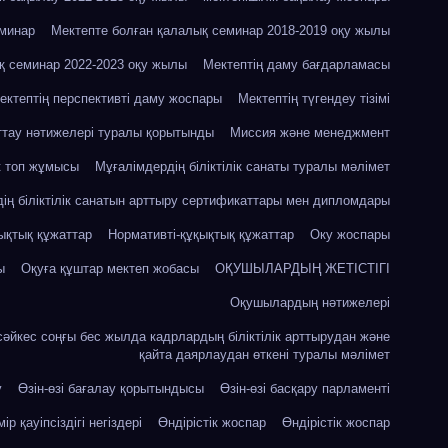
еминар
Мектепте болған қалалық семинар 2018-2019 оқу жылы
қ семинар 2022-2023 оқу жылы
Мектептің даму бағдарламасы
ектептің перспективті даму жоспары
Мектептің түгендеу тізімі
ттау нәтижелері туралы қорытынды
Миссия және менеджмент
к топ жұмысы
Мұғалімдердің біліктілік санаты туралы мәлімет
ің біліктілік санатын арттыру сертификаттары мен дипломдары
ықтық құжаттар
Нормативті-құқықтық құжаттар
Оку жоспары
ы
Оқуға құштар мектеп жобасы
ОҚУШЫЛАРДЫҢ ЖЕТІСТІГІ
Оқушылардың нәтижелері
сәйкес соңғы бес жылда кадрлардың біліктілік арттырудан және
қайта даярлаудан өткені туралы мәлімет
у
Өзін-өзі бағалау қорытындысы
Өзін-өзі басқару парламенті
ір қауіпсіздігі негіздері
Өндірістік жоспар
Өндірістік жоспар