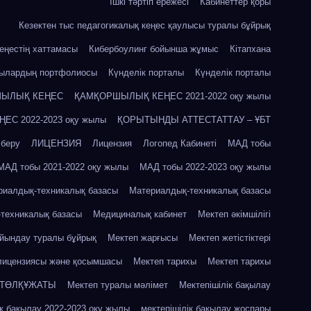
Ішкі тәртіп ережесі
Кабинеттер қоры
Кезектен тыс педагогикалық кеңес қаулысы туралы бұйрық
кеңестің хаттамасы
Кибербоулинг бойынша жұмыс
Кітапхана
шылардың портфолиосы
Күнделік порталы
Күнделік порталы
ЫЛЫҚ КЕҢЕС
ҚАМҚОРШЫЛЫҚ КЕҢЕС 2021-2022 оқу жылы
С 2022-2023 оқу жылы
ҚОРЫТЫНДЫ АТТЕСТАТТАУ – ҰБТ
 беру
ЛИЦЕНЗИЯ
Лицензия
Логопед Кабинеті
МАД тобы
МАД тобы 2021-2022 оқу жылы
МАД тобы 2022-2023 оқу жылы
риалдық-техникалық базасы
Материалдық-техникалық базасы
техникалық базасы
Медициналық кабинет
Мектеп әкімшілігі
айындау туралы бұйрық
Мектеп жарғысы
Мектеп жетістіктері
лицензиясы және қосымшасы
Мектеп тарихы
Мектеп тарихы
 ТӨЛҚҰЖАТЫ
Мектеп туралы мәлімет
Мектепішілік бақылау
ік бақылау 2022-2023 оқу жылы
мектепішілік бақылау жоспары