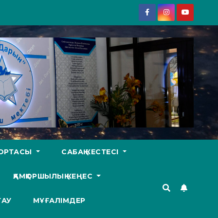
У ОРТАСЫ
САБАҚ КЕСТЕСІ
ҚАМҚОРШЫЛЫҚ КЕҢЕС
ТАУ
МҰҒАЛІМДЕР