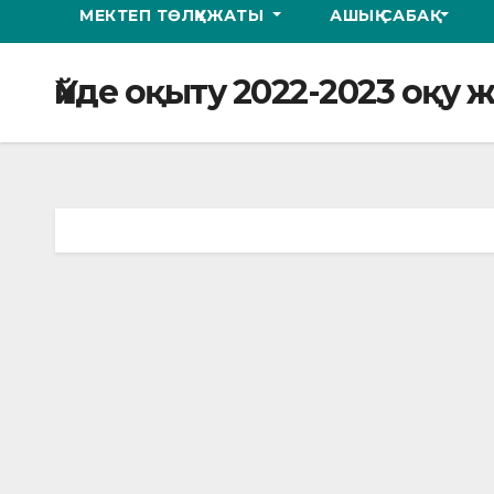
МЕКТЕП ТӨЛҚҰЖАТЫ
АШЫҚ САБАҚ
Үйде оқыту 2022-2023 оқу