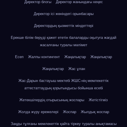
Директор блогы
Директор жанындағы кеңес
Директор ісі жөніндегі орынбасары
Директордың қызметтік міндеттері
Ерекше білім беруді қажет ететін балаларды оқытуға жағдай
жасалғаны туралы мәлімет
Есеп
Жалпы контингент
Жаңалықтар
Жаңалықтар
Жаңалықтар
Жас ұлан
Жас-Дарын бастауыш мектебі ЖШС-нің мемлекеттік
аттестаттаудың қорытындысы бойынша есебі
Жетекшілердің отырысының жоспары
Жетістігміз
Жолда жүру ережелері
Жоспар
Жылдық жоспар
Заңды тұлғаны мемлекеттік қайта тіркеу туралы анықтамасы