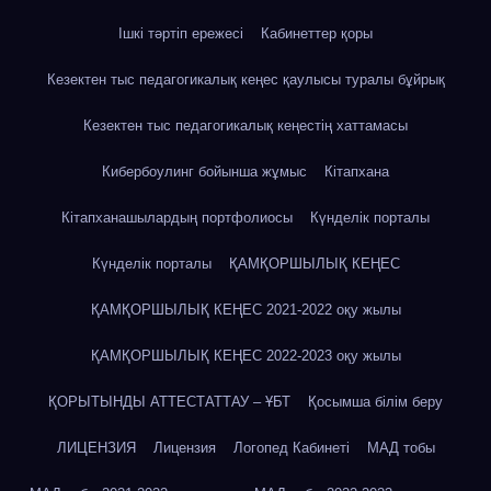
Ішкі тәртіп ережесі
Кабинеттер қоры
Кезектен тыс педагогикалық кеңес қаулысы туралы бұйрық
Кезектен тыс педагогикалық кеңестің хаттамасы
Кибербоулинг бойынша жұмыс
Кітапхана
Кітапханашылардың портфолиосы
Күнделік порталы
Күнделік порталы
ҚАМҚОРШЫЛЫҚ КЕҢЕС
ҚАМҚОРШЫЛЫҚ КЕҢЕС 2021-2022 оқу жылы
ҚАМҚОРШЫЛЫҚ КЕҢЕС 2022-2023 оқу жылы
ҚОРЫТЫНДЫ АТТЕСТАТТАУ – ҰБТ
Қосымша білім беру
ЛИЦЕНЗИЯ
Лицензия
Логопед Кабинеті
МАД тобы