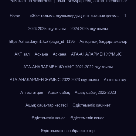
Работает на WordPress
|
Тема: Newspaperex, автор
Themeansar
Home
«Жас ғалым» оқушылардың кіші ғылыми қоғамы
1
2024-2025 оқу жылы
2024-2025 оқу жылы
https://zhasdaryn1.kz/?page_id=1196
Авторлық бағдарламалар
АКТ зал
Асхана
Асхана
АТА-АНАЛАРМЕН ЖҰМЫС
АТА-АНАЛАРМЕН ЖҰМЫС 2021-2022 оқу жылы
АТА-АНАЛАРМЕН ЖҰМЫС 2022-2023 оқу жылы
Аттестаттау
Аттестатция
Ашық сабақ
Ашық сабақ 2022-2023
Ашық сабақтар кестесі
Әдістемелік кабинет
Әдістемелік кеңес
Әдістемелік кеңес
Әдістемелік пән бірлестіктері