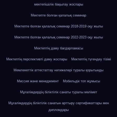
мектепішілік бақылау жоспары
Мектепте болған қалалық семинар
Мектепте болған қалалық семинар 2018-2019 оқу жылы
Мектепте болған қалалық семинар 2022-2023 оқу жылы
Мектептің даму бағдарламасы
Мектептің перспективті даму жоспары
Мектептің түгендеу тізімі
Мемлекеттік аттестаттау нәтижелері туралы қорытынды
Миссия және менеджмент
Мобильдік топ жұмысы
Мұғалімдердің біліктілік санаты туралы мәлімет
Мұғалімдердің біліктілік санатын арттыру сертификаттары мен
дипломдары