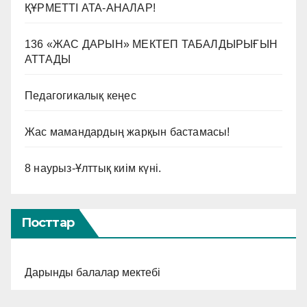
ҚҰРМЕТТІ АТА-АНАЛАР!
136 «ЖАС ДАРЫН» МЕКТЕП ТАБАЛДЫРЫҒЫН
АТТАДЫ
Педагогикалық кеңес
Жас мамандардың жарқын бастамасы!
8 наурыз-Ұлттық киім күні.
Посттар
Дарынды балалар мектебі