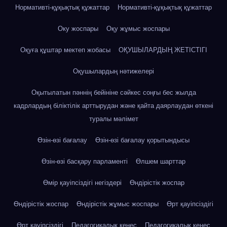
Нормативті-құқықтық құжаттар
Нормативті-құқықтық құжаттар
Оку жоспары
Оқу жұмыс жоспары
Оқуға құштар мектеп жобасы
ОҚУШЫЛАРДЫҢ ЖЕТІСТІГІ
Оқушылардың нәтижелері
Оқытылатын пәннің бейініне сәйкес соңғы бес жылда
кадрлардың біліктілік арттырудан және қайта даярлаудан өткені
туралы мәлімет
Өзін-өзі бағалау
Өзін-өзі бағалау қорытындысы
Өзін-өзі басқару парламенті
Өлшем шарттар
Өмір қауіпсіздігі негіздері
Өндірістік жоспар
Өндірістік жоспар
Өндірістік жұмыс жоспары
Өрт қауіпсіздігі
Өрт қауіпсіздігі
Педагогикалық кеңес
Педагогикалық кеңес