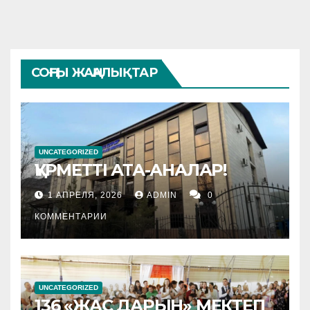
СОҢҒЫ ЖАҢАЛЫҚТАР
UNCATEGORIZED
ҚҰРМЕТТІ АТА-АНАЛАР!
1 АПРЕЛЯ, 2026
ADMIN
0
КОММЕНТАРИИ
UNCATEGORIZED
136 «ЖАС ДАРЫН» МЕКТЕП