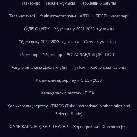
Таэквондо
Тәрбие жұмысы
Тәрбиенің 8 бағыты
Тест нәтижесі
Үздік аттестат және «АЛТЫН БЕЛГІ» иегерлері
ҮЙДЕ ОҚЫТУ
Үйде оқыту 2021-2022 оқу жылы
Үйде оқыту 2022-2023 оқу жылы
Үйірме жұмыстары
Үйірмелер
Үйірмелер
ҰСТАЗДАРДЫҢ ЖЕТІСТІГІ
Ұшқыр ой алаңы Дебат клубы
Футбол
Хабарлама талоны
Халықаралық зерттеу «IСILS» 2023
Халықаралық зерттеу «PISA»
Халықаралық зерттеу «TIMSS (Third International Mathematics and
Science Study)
ХАЛЫҚАРАЛЫҚ ЗЕРТТЕУЛЕР
Хореография
Хореография