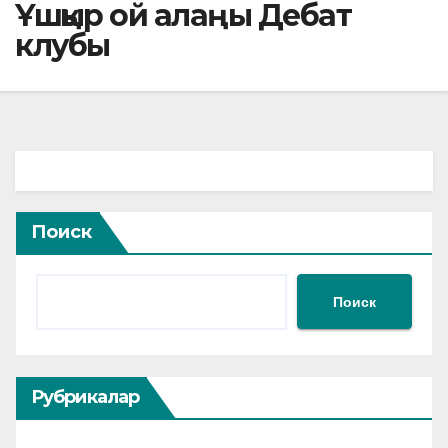
Ұшқыр ой алаңы Дебат
клубы
Поиск
Поиск
Рубрикалар