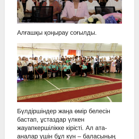
Алғашқы қоңырау соғылды.
Бүлдіршіндер жаңа өмір белесін
бастап, ұстаздар үлкен
жауапкершілікке кірісті. Ал ата-
аналар үшін бұл күн – баласының