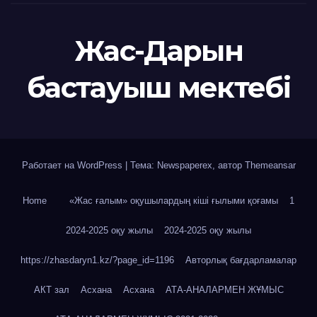
Жас-Дарын
бастауыш мектебі
Работает на WordPress
|
Тема: Newspaperex, автор
Themeansar
Home
«Жас ғалым» оқушылардың кіші ғылыми қоғамы
1
2024-2025 оқу жылы
2024-2025 оқу жылы
https://zhasdaryn1.kz/?page_id=1196
Авторлық бағдарламалар
АКТ зал
Асхана
Асхана
АТА-АНАЛАРМЕН ЖҰМЫС