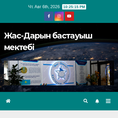
Перейти
Чт. Авг 6th, 2026
10:25:17 PM
к
содержимому
Жас-Дарын бастауыш
мектебі