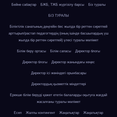
Бейне сабақтар
БЖБ, ТЖБ жүргізілу барсы
Біз туралы
БІЗ ТУРАЛЫ
Біліктілік санатының деңгейін бес жылда бір реттен сиретпей
арттырып/растап педагогтердің (оның ішінде басшылардың үш
жылда бір реттен сиретпей) үлесі туралы мәлімет
Білім беру ортасы
Білім сапасы
Директор блогы
Директор блогы
Директор жанындағы кеңес
Директор ісі жөніндегі орынбасары
Директордың қызметтік міндеттері
Ерекше білім беруді қажет ететін балаларды оқытуға жағдай
жасалғаны туралы мәлімет
Есеп
Жалпы контингент
Жаңалықтар
Жаңалықтар