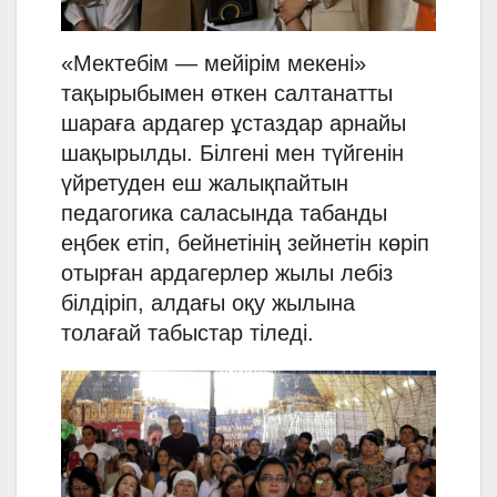
«Мектебім — мейірім мекені»
тақырыбымен өткен салтанатты
шараға ардагер ұстаздар арнайы
шақырылды. Білгені мен түйгенін
үйретуден еш жалықпайтын
педагогика саласында табанды
еңбек етіп, бейнетінің зейнетін көріп
отырған ардагерлер жылы лебіз
білдіріп, алдағы оқу жылына
толағай табыстар тіледі.