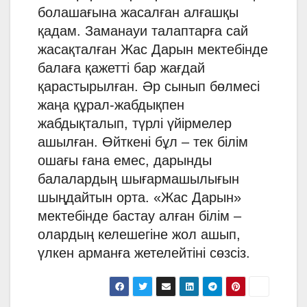
болашағына жасалған алғашқы
қадам. Заманауи талаптарға сай
жасақталған Жас Дарын мектебінде
балаға қажетті бар жағдай
қарастырылған. Әр сынып бөлмесі
жаңа құрал-жабдықпен
жабдықталып, түрлі үйірмелер
ашылған. Өйткені бұл – тек білім
ошағы ғана емес, дарынды
балалардың шығармашылығын
шыңдайтын орта. «Жас Дарын»
мектебінде бастау алған білім –
олардың келешегіне жол ашып,
үлкен арманға жетелейтіні сөзсіз.