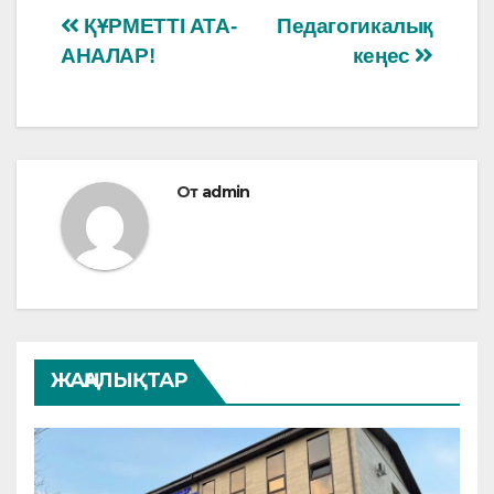
Навигация
ҚҰРМЕТТІ АТА-
Педагогикалық
АНАЛАР!
кеңес
по
записям
От
admin
ЖАҢАЛЫҚТАР