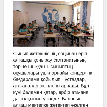
Сынып жетекшісінің соңынан еріп,
алғашқы қоңырау салтанатының
төріне шыққан 1 сыныптың
оқушылары үшін арнайы концерттік
бағдарлама қойылып, ұстаздар,
ата-аналар ақ тілегін арнады. Бұл
күні баламен қатар, әрбір ата-ана
да толқыныс үстінде. Баласын
алғаш мектепке жетектеп әкелген