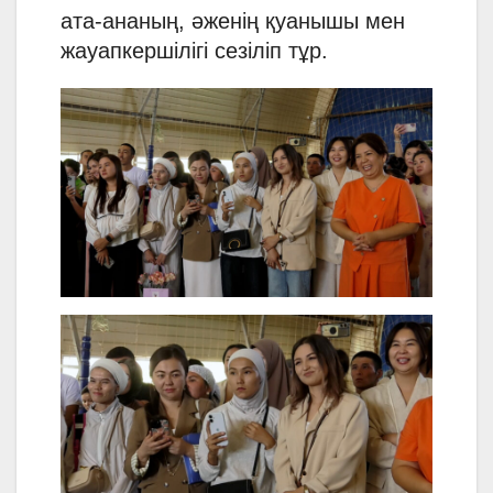
ата-ананың, әженің қуанышы мен
жауапкершілігі сезіліп тұр.