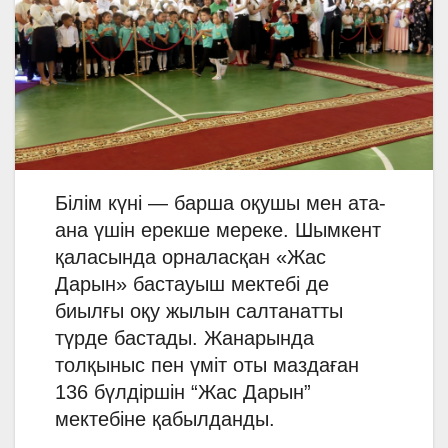
Білім күні — барша оқушы мен ата-
ана үшін ерекше мереке. Шымкент
қаласында орналасқан «Жас
Дарын» бастауыш мектебі де
биылғы оқу жылын салтанатты
түрде бастады. Жанарында
толқыныс пен үміт оты маздаған
136 бүлдіршін “Жас Дарын”
мектебіне қабылданды.