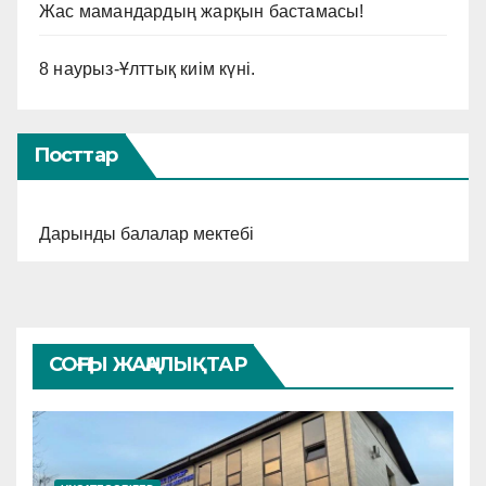
Жас мамандардың жарқын бастамасы!
8 наурыз-Ұлттық киім күні.
Посттар
Дарынды балалар мектебі
СОҢҒЫ ЖАҢАЛЫҚТАР