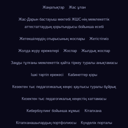
Жаңалықтар
Жас ұлан
Жас-Дарын бастауыш мектебі ЖШС-нің мемлекеттік
аттестаттаудың қорытындысы бойынша есебі
Жетекшілердің отырысының жоспары
Жетістігміз
Жолда жүру ережелері
Жоспар
Жылдық жоспар
Заңды тұлғаны мемлекеттік қайта тіркеу туралы анықтамасы
Ішкі тәртіп ережесі
Кабинеттер қоры
Кезектен тыс педагогикалық кеңес қаулысы туралы бұйрық
Кезектен тыс педагогикалық кеңестің хаттамасы
Кибербоулинг бойынша жұмыс
Кітапхана
Кітапханашылардың портфолиосы
Күнделік порталы