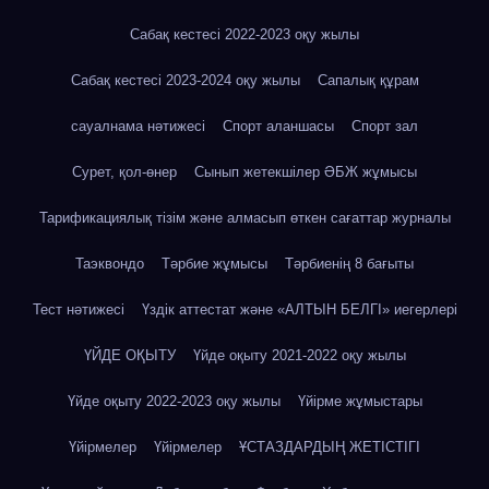
Сабақ кестесі 2022-2023 оқу жылы
Сабақ кестесі 2023-2024 оқу жылы
Сапалық құрам
сауалнама нәтижесі
Спорт аланшасы
Спорт зал
Сурет, қол-өнер
Сынып жетекшілер ӘБЖ жұмысы
Тарификациялық тізім және алмасып өткен сағаттар журналы
Таэквондо
Тәрбие жұмысы
Тәрбиенің 8 бағыты
Тест нәтижесі
Үздік аттестат және «АЛТЫН БЕЛГІ» иегерлері
ҮЙДЕ ОҚЫТУ
Үйде оқыту 2021-2022 оқу жылы
Үйде оқыту 2022-2023 оқу жылы
Үйірме жұмыстары
Үйірмелер
Үйірмелер
ҰСТАЗДАРДЫҢ ЖЕТІСТІГІ