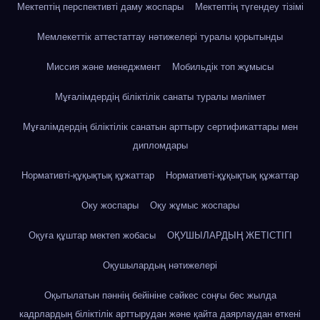
Мектептің перспективті даму жоспары
Мектептің түгендеу тізімі
Мемлекеттік аттестаттау нәтижелері туралы қорытынды
Миссия және менеджмент
Мобильдік топ жұмысы
Мұғалімдердің біліктілік санаты туралы мәлімет
Мұғалімдердің біліктілік санатын арттыру сертификаттары мен
дипломдары
Нормативті-құқықтық құжаттар
Нормативті-құқықтық құжаттар
Оку жоспары
Оқу жұмыс жоспары
Оқуға құштар мектеп жобасы
ОҚУШЫЛАРДЫҢ ЖЕТІСТІГІ
Оқушылардың нәтижелері
Оқытылатын пәннің бейініне сәйкес соңғы бес жылда
кадрлардың біліктілік арттырудан және қайта даярлаудан өткені