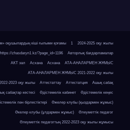
м» оқушылардың кіші ғылыми қоғамы
1
2024-2025 оқу жылы
https://zhasdaryn1.kz/?page_id=1196
Авторлық бағдарламалар
АКТ зал
Асхана
Асхана
АТА-АНАЛАРМЕН ЖҰМЫС
АТА-АНАЛАРМЕН ЖҰМЫС 2021-2022 оқу жылы
22-2023 оқу жылы
Аттестаттау
Аттестатция
Ашық сабақ
ық сабақтар кестесі
Әдістемелік кабинет
Әдістемелік кеңес
істемелік пән бірлестіктері
Әжелер клубы (қыздармен жұмыс)
Әкелер клубы (ұлдармен жұмыс)
Әлеуметтік педагог
Әлеуметтік педагогтың 2022-2023 оқу жылы жұмысы