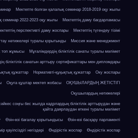
еминар
Мектепте болған қалалық семинар 2018-2019 оқу жылы
қ семинар 2022-2023 оқу жылы
Мектептің даму бағдарламасы
ектептің перспективті даму жоспары
Мектептің түгендеу тізімі
ттау нәтижелері туралы қорытынды
Миссия және менеджмент
к топ жұмысы
Мұғалімдердің біліктілік санаты туралы мәлімет
ің біліктілік санатын арттыру сертификаттары мен дипломдары
ықтық құжаттар
Нормативті-құқықтық құжаттар
Оку жоспары
ы
Оқуға құштар мектеп жобасы
ОҚУШЫЛАРДЫҢ ЖЕТІСТІГІ
Оқушылардың нәтижелері
сәйкес соңғы бес жылда кадрлардың біліктілік арттырудан және
қайта даярлаудан өткені туралы мәлімет
у
Өзін-өзі бағалау қорытындысы
Өзін-өзі басқару парламенті
ір қауіпсіздігі негіздері
Өндірістік жоспар
Өндірістік жоспар