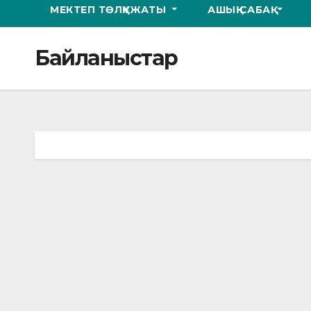
МЕКТЕП ТӨЛҚҰЖАТЫ
АШЫҚ САБАҚ
Байланыстар