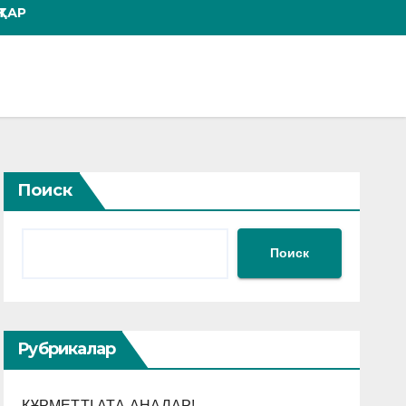
ТАР
Поиск
Поиск
Рубрикалар
ҚҰРМЕТТІ АТА-АНАЛАР!