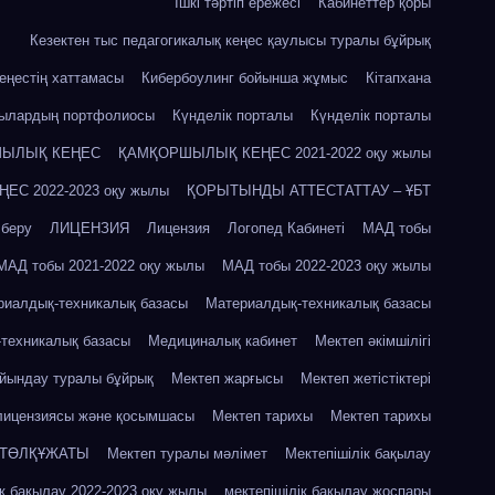
Ішкі тәртіп ережесі
Кабинеттер қоры
Кезектен тыс педагогикалық кеңес қаулысы туралы бұйрық
кеңестің хаттамасы
Кибербоулинг бойынша жұмыс
Кітапхана
шылардың портфолиосы
Күнделік порталы
Күнделік порталы
ЫЛЫҚ КЕҢЕС
ҚАМҚОРШЫЛЫҚ КЕҢЕС 2021-2022 оқу жылы
С 2022-2023 оқу жылы
ҚОРЫТЫНДЫ АТТЕСТАТТАУ – ҰБТ
 беру
ЛИЦЕНЗИЯ
Лицензия
Логопед Кабинеті
МАД тобы
МАД тобы 2021-2022 оқу жылы
МАД тобы 2022-2023 оқу жылы
риалдық-техникалық базасы
Материалдық-техникалық базасы
техникалық базасы
Медициналық кабинет
Мектеп әкімшілігі
айындау туралы бұйрық
Мектеп жарғысы
Мектеп жетістіктері
лицензиясы және қосымшасы
Мектеп тарихы
Мектеп тарихы
 ТӨЛҚҰЖАТЫ
Мектеп туралы мәлімет
Мектепішілік бақылау
ік бақылау 2022-2023 оқу жылы
мектепішілік бақылау жоспары