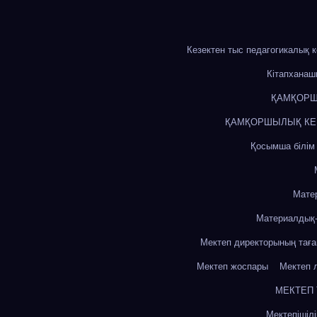
Кезектен тыс педагогикалық 
Кітапхана
ҚАМҚОРШ
ҚАМҚОРШЫЛЫҚ КЕҢЕ
Қосымша білім
Мате
Материалдық-
Мектеп директорының тағ
Мектеп жоспары
Мектеп 
МЕКТЕП
Мектепішіл