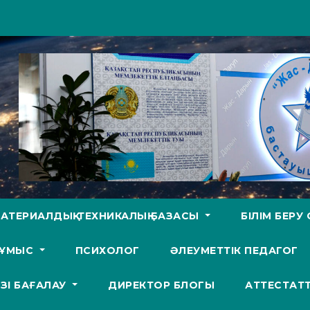
АТЕРИАЛДЫҚ-ТЕХНИКАЛЫҚ БАЗАСЫ
БІЛІМ БЕР
ЖҰМЫС
ПСИХОЛОГ
ӘЛЕУМЕТТІК ПЕДАГОГ
ӨЗІ БАҒАЛАУ
ДИРЕКТОР БЛОГЫ
АТТЕСТАТ