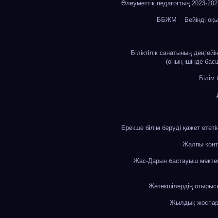
Әлеуметтік педагогтың 2023-20
ББЖМ
Бейінді оқ
Біліктілік санатының деңгей
(оның ішінде бас
Білім
Ерекше білім беруді қажет етет
Жалпы конт
Жас-Дарын бастауыш мекте
Жетекшілердің отыры
Жылдық жоспа