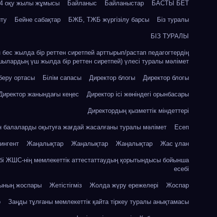
24 оқу жылы жұмысы
Байланыс
Байланыстар
БАСТЫ БЕТ
ыту
Бейне сабақтар
БЖБ, ТЖБ жүргізілу барсы
Біз туралы
БІЗ ТУРАЛЫ
ін бес жылда бір реттен сиретпей арттырып/растап педагогтердің
шылардың үш жылда бір реттен сиретпей) үлесі туралы мәлімет
 беру ортасы
Білім сапасы
Директор блогы
Директор блогы
Директор жанындағы кеңес
Директор ісі жөніндегі орынбасары
Директордың қызметтік міндеттері
ін балаларды оқытуға жағдай жасалғаны туралы мәлімет
Есеп
ингент
Жаңалықтар
Жаңалықтар
Жаңалықтар
Жас ұлан
бі ЖШС-нің мемлекеттік аттестаттаудың қорытындысы бойынша
есебі
сының жоспары
Жетістігміз
Жолда жүру ережелері
Жоспар
р
Заңды тұлғаны мемлекеттік қайта тіркеу туралы анықтамасы