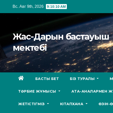
Перейти
Вс. Авг 9th, 2026
9:10:11 AM
к
содержимому
Жас-Дарын бастауыш
мектебі
БАСТЫ БЕТ
БІЗ ТУРАЛЫ
М
ТӘРБИЕ ЖҰМЫСЫ
АТА-АНАЛАРМЕН 
ЖЕТІСТІГМІЗ
КІТАПХАНА
ӨЗІН-