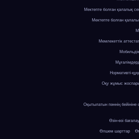
Мектепте болған қалалық с
Мектепте болған қалалы
М
Мемлекеттік аттеста
Мобильді
Мұғалімдерд
Нормативті-құқ
Оқу жұмыс жоспар
Оқытылатын пәннің бейініне 
Өзін-өзі бағала
Өлшем шарттар
Өм