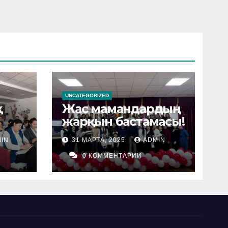
UNCATEGORIZED
қ
Жас мамандардың
жарқын бастамасы!
IN
31 МАРТА, 2025
ADMIN
0 КОММЕНТАРИИ