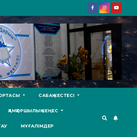
У ОРТАСЫ
САБАҚ КЕСТЕСІ
ҚАМҚОРШЫЛЫҚ КЕҢЕС
ТАУ
МҰҒАЛІМДЕР