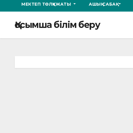
МЕКТЕП ТӨЛҚҰЖАТЫ
АШЫҚ САБАҚ
Қосымша білім беру