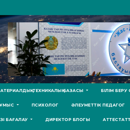
АТЕРИАЛДЫҚ-ТЕХНИКАЛЫҚ БАЗАСЫ
БІЛІМ БЕР
ЖҰМЫС
ПСИХОЛОГ
ӘЛЕУМЕТТІК ПЕДАГОГ
ӨЗІ БАҒАЛАУ
ДИРЕКТОР БЛОГЫ
АТТЕСТАТ