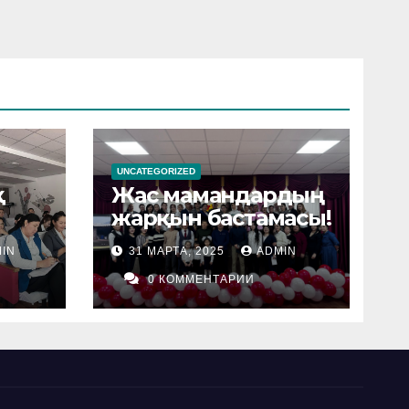
UNCATEGORIZED
қ
Жас мамандардың
жарқын бастамасы!
IN
31 МАРТА, 2025
ADMIN
0 КОММЕНТАРИИ