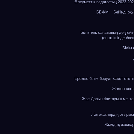
Әлеуметтік педагогтың 2023-20
ББЖМ
Бейінді оқ
Біліктілік санатының деңгей
(оның ішінде бас
Білім
Ерекше білім беруді қажет етет
Жалпы конт
Жас-Дарын бастауыш мекте
Жетекшілердің отыры
Жылдық жоспа