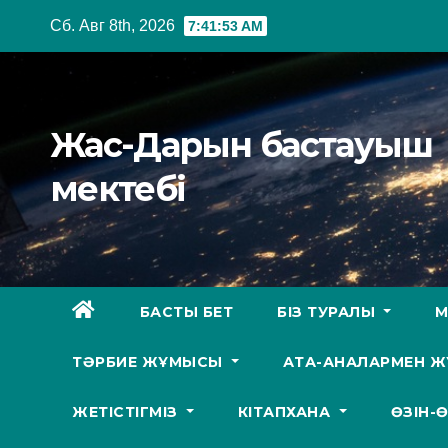
Перейти
Сб. Авг 8th, 2026
7:41:54 AM
к
содержимому
Жас-Дарын бастауыш
мектебі
БАСТЫ БЕТ
БІЗ ТУРАЛЫ
М
ТӘРБИЕ ЖҰМЫСЫ
АТА-АНАЛАРМЕН 
ЖЕТІСТІГМІЗ
КІТАПХАНА
ӨЗІН-