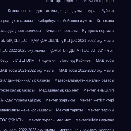
Ішкі тәртіп ережесі
Кабинеттер қоры
Кезектен тыс педагогикалық кеңес қаулысы туралы бұйрық
кеңестің хаттамасы
Кибербоулинг бойынша жұмыс
Кітапхана
шылардың портфолиосы
Күнделік порталы
Күнделік порталы
ЫЛЫҚ КЕҢЕС
ҚАМҚОРШЫЛЫҚ КЕҢЕС 2021-2022 оқу жылы
С 2022-2023 оқу жылы
ҚОРЫТЫНДЫ АТТЕСТАТТАУ – ҰБТ
 беру
ЛИЦЕНЗИЯ
Лицензия
Логопед Кабинеті
МАД тобы
МАД тобы 2021-2022 оқу жылы
МАД тобы 2022-2023 оқу жылы
риалдық-техникалық базасы
Материалдық-техникалық базасы
техникалық базасы
Медициналық кабинет
Мектеп әкімшілігі
айындау туралы бұйрық
Мектеп жарғысы
Мектеп жетістіктері
лицензиясы және қосымшасы
Мектеп тарихы
Мектеп тарихы
 ТӨЛҚҰЖАТЫ
Мектеп туралы мәлімет
Мектепішілік бақылау
ік бақылау 2022-2023 оқу жылы
мектепішілік бақылау жоспары