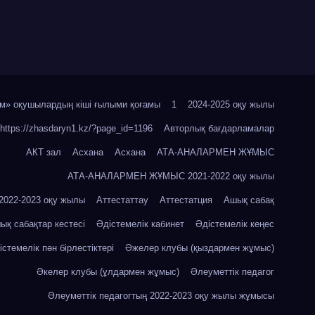
м» оқушылардың кіші ғылыми қоғамы
1
2024-2025 оқу жылы
https://zhasdaryn1.kz/?page_id=1196
Авторлық бағдарламалар
АКТ зал
Асхана
Асхана
АТА-АНАЛАРМЕН ЖҰМЫС
АТА-АНАЛАРМЕН ЖҰМЫС 2021-2022 оқу жылы
22-2023 оқу жылы
Аттестаттау
Аттестатция
Ашық сабақ
ық сабақтар кестесі
Әдістемелік кабинет
Әдістемелік кеңес
істемелік пән бірлестіктері
Әжелер клубы (қыздармен жұмыс)
Әкелер клубы (ұлдармен жұмыс)
Әлеуметтік педагог
Әлеуметтік педагогтың 2022-2023 оқу жылы жұмысы