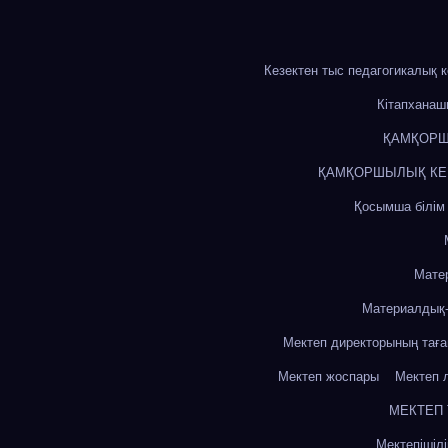
Кезектен тыс педагогикалық 
Кітапхана
ҚАМҚОРШ
ҚАМҚОРШЫЛЫҚ КЕҢЕ
Қосымша білім
Мате
Материалдық-
Мектеп директорының тағ
Мектеп жоспары
Мектеп 
МЕКТЕП
Мектепішіл