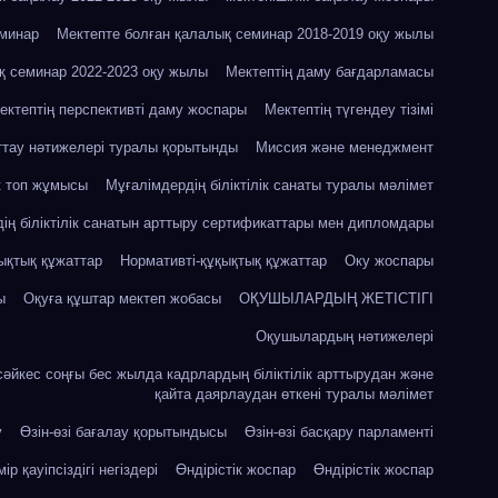
еминар
Мектепте болған қалалық семинар 2018-2019 оқу жылы
қ семинар 2022-2023 оқу жылы
Мектептің даму бағдарламасы
ектептің перспективті даму жоспары
Мектептің түгендеу тізімі
ттау нәтижелері туралы қорытынды
Миссия және менеджмент
к топ жұмысы
Мұғалімдердің біліктілік санаты туралы мәлімет
ің біліктілік санатын арттыру сертификаттары мен дипломдары
ықтық құжаттар
Нормативті-құқықтық құжаттар
Оку жоспары
ы
Оқуға құштар мектеп жобасы
ОҚУШЫЛАРДЫҢ ЖЕТІСТІГІ
Оқушылардың нәтижелері
сәйкес соңғы бес жылда кадрлардың біліктілік арттырудан және
қайта даярлаудан өткені туралы мәлімет
у
Өзін-өзі бағалау қорытындысы
Өзін-өзі басқару парламенті
ір қауіпсіздігі негіздері
Өндірістік жоспар
Өндірістік жоспар