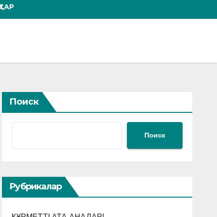
ТАР
Поиск
Поиск
Рубрикалар
ҚҰРМЕТТІ АТА-АНАЛАР!