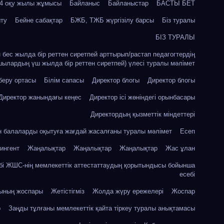
24 оқу жылы жұмысы
Байланыс
Байланыстар
БАСТЫ БЕТ
ыту
Бейне сабақтар
БЖБ, ТЖБ жүргізілу барсы
Біз туралы
БІЗ ТУРАЛЫ
ін бес жылда бір реттен сиретпей арттырып/растап педагогтердің
шылардың үш жылда бір реттен сиретпей) үлесі туралы мәлімет
 беру ортасы
Білім сапасы
Директор блогы
Директор блогы
Директор жанындағы кеңес
Директор ісі жөніндегі орынбасары
Директордың қызметтік міндеттері
ін балаларды оқытуға жағдай жасалғаны туралы мәлімет
Есеп
ингент
Жаңалықтар
Жаңалықтар
Жаңалықтар
Жас ұлан
бі ЖШС-нің мемлекеттік аттестаттаудың қорытындысы бойынша
есебі
сының жоспары
Жетістігміз
Жолда жүру ережелері
Жоспар
р
Заңды тұлғаны мемлекеттік қайта тіркеу туралы анықтамасы