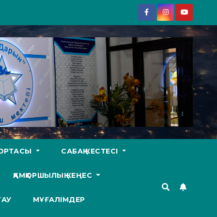
У ОРТАСЫ
САБАҚ КЕСТЕСІ
ҚАМҚОРШЫЛЫҚ КЕҢЕС
ТАУ
МҰҒАЛІМДЕР