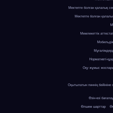
Мектепте болған қалалық с
Мектепте болған қалалы
М
Мемлекеттік аттеста
Мобильді
Мұғалімдерд
Нормативті-құқ
Оқу жұмыс жоспар
Оқытылатын пәннің бейініне 
Өзін-өзі бағала
Өлшем шарттар
Өм