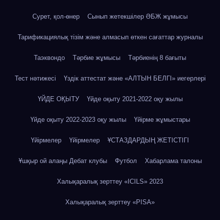
Сурет, қол-өнер
Сынып жетекшілер ӘБЖ жұмысы
Тарификациялық тізім және алмасып өткен сағаттар журналы
Таэквондо
Тәрбие жұмысы
Тәрбиенің 8 бағыты
Тест нәтижесі
Үздік аттестат және «АЛТЫН БЕЛГІ» иегерлері
ҮЙДЕ ОҚЫТУ
Үйде оқыту 2021-2022 оқу жылы
Үйде оқыту 2022-2023 оқу жылы
Үйірме жұмыстары
Үйірмелер
Үйірмелер
ҰСТАЗДАРДЫҢ ЖЕТІСТІГІ
Ұшқыр ой алаңы Дебат клубы
Футбол
Хабарлама талоны
Халықаралық зерттеу «IСILS» 2023
Халықаралық зерттеу «PISA»