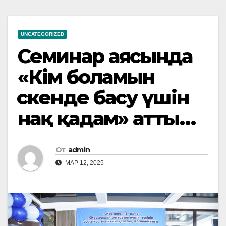
UNCATEGORIZED
Семинар аясында
«Кім боламын
өскенде басу үшін
нақ қадам» атты…
От
admin
МАР 12, 2025