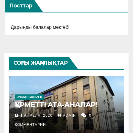
Посттар
Дарынды балалар мектебі
СОҢҒЫ ЖАҢАЛЫҚТАР
UNCATEGORIZED
ҚҰРМЕТТІ АТА-АНАЛАР!
1 АПРЕЛЯ, 2026
ADMIN
0
КОММЕНТАРИИ