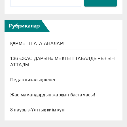
Рубрикалар
ҚҰРМЕТТІ АТА-АНАЛАР!
136 «ЖАС ДАРЫН» МЕКТЕП ТАБАЛДЫРЫҒЫН
АТТАДЫ
Педагогикалық кеңес
Жас мамандардың жарқын бастамасы!
8 наурыз-Ұлттық киім күні.