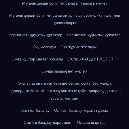
Мұғалімдердің біліктілік санаты туралы мәлімет
Мұғалімдердің біліктілік санатын арттыру сертификаттары мен
дипломдары
Нормативті-құқықтық құжаттар
Нормативті-құқықтық құжаттар
Оку жоспары
Оқу жұмыс жоспары
Оқуға құштар мектеп жобасы
ОҚУШЫЛАРДЫҢ ЖЕТІСТІГІ
Оқушылардың нәтижелері
Оқытылатын пәннің бейініне сәйкес соңғы бес жылда
кадрлардың біліктілік арттырудан және қайта даярлаудан өткені
туралы мәлімет
Өзін-өзі бағалау
Өзін-өзі бағалау қорытындысы
Өзін-өзі басқару парламенті
Өлшем шарттар