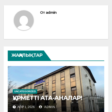
От
admin
ЖАҢАЛЫҚТАР
UNCATEGORIZED
ҚҰРМЕТТІ АТА-АНАЛАР!
АПР 1, 2026
ADMIN