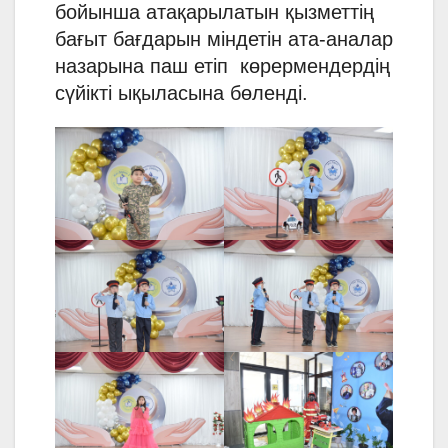
бойынша атақарылатын қызметтің
бағыт бағдарын міндетін ата-аналар
назарына паш етіп көрермендердің
сүйікті ықыласына бөленді.