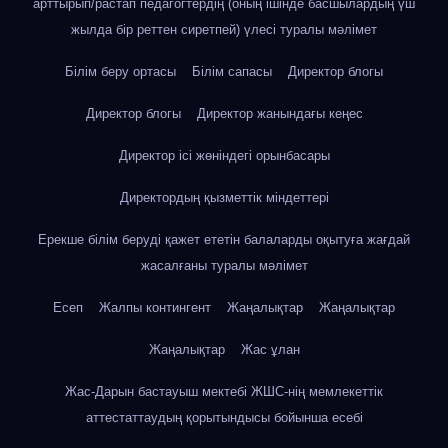
арттырып/растап педагогтердің (оның ішінде басшылардың үш
жылда бір реттен сиретпей) үлесі туралы мәлімет
Білім беру ортасы
Білім сапасы
Директор блогы
Директор блогы
Директор жанындағы кеңес
Директор ісі жөніндегі орынбасары
Директордың қызметтік міндеттері
Ерекше білім беруді қажет ететін балаларды оқытуға жағдай
жасалғаны туралы мәлімет
Есеп
Жалпы контингент
Жаңалықтар
Жаңалықтар
Жаңалықтар
Жас ұлан
Жас-Дарын бастауыш мектебі ЖШС-нің мемлекеттік
аттестаттаудың қорытындысы бойынша есебі