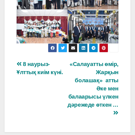
Навигация
8 наурыз-
«Салауатты өмір,
Ұлттық киім күні.
Жарқын
по
болашақ» атты
записям
Әке мен
балаарысы үлкен
дәрежеде өткен …