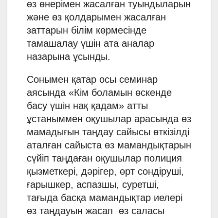
өз өнерімен жасалған туындыларын
және өз қолдарымен жасалған
заттарын білім көрмесінде
тамашалау үшін ата аналар
назарына ұсынды.
Сонымен қатар осы семинар
аясында «Кім боламын өскенде
басу үшін нақ қадам» атты
ұстаныммен оқушылар арасында өз
мамадығын таңдау сайысы өткізілді
аталған сайыста өз мамандықтарын
сүйіп таңдаған оқушылар полиция
қызметкері, дәрігер, өрт сондіруші,
ғарышкер, аспазшы, суретші,
тағыда басқа мамандықтар иелері
өз таңдауын жасап өз саласы