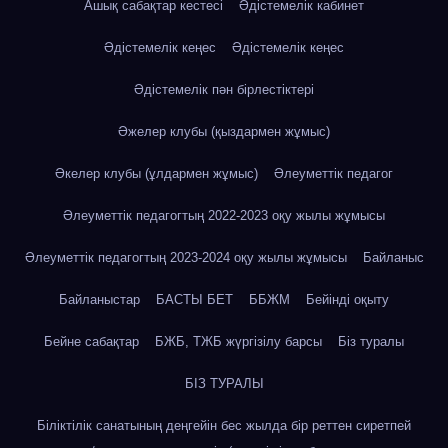
Ашық сабақтар кестесі
Әдістемелік кабинет
Әдістемелік кеңес
Әдістемелік кеңес
Әдістемелік пән бірлестіктері
Әжелер клубы (қыздармен жұмыс)
Әкелер клубы (ұлдармен жұмыс)
Әлеуметтік педагог
Әлеуметтік педагогтың 2022-2023 оқу жылы жұмысы
Әлеуметтік педагогтың 2023-2024 оқу жылы жұмысы
Байланыс
Байланыстар
БАСТЫ БЕТ
ББЖМ
Бейінді оқыту
Бейне сабақтар
БЖБ, ТЖБ жүргізілу барсы
Біз туралы
БІЗ ТУРАЛЫ
Біліктілік санатының деңгейін бес жылда бір реттен сиретпей