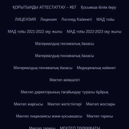
ҚОРЫТЫНДЫ АТТЕСТАТТАУ – ҰБТ
Қосымша білім беру
ЛИЦЕНЗИЯ
Лицензия
Логопед Кабинеті
МАД тобы
МАД тобы 2021-2022 оқу жылы
МАД тобы 2022-2023 оқу жылы
Материалдық-техникалық базасы
Материалдық-техникалық базасы
Материалдық-техникалық базасы
Медициналық кабинет
Мектеп әкімшілігі
Мектеп директорының тағайындау туралы бұйрық
Мектеп жарғысы
Мектеп жетістіктері
Мектеп жоспары
Мектеп лицензиясы және қосымшасы
Мектеп тарихы
Мектеп тарихы
МЕКТЕП ТӨЛҚҰЖАТЫ