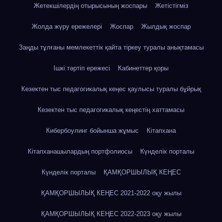
Жетекшілердің отырысының жоспары
Жетістігміз
Жолда жүру ережелері
Жоспар
Жылдық жоспар
Заңды тұлғаны мемлекеттік қайта тіркеу туралы анықтамасы
Ішкі тәртіп ережесі
Кабинеттер қоры
Кезектен тыс педагогикалық кеңес қаулысы туралы бұйрық
Кезектен тыс педагогикалық кеңестің хаттамасы
Кибербоулинг бойынша жұмыс
Кітапхана
Кітапханашылардың портфолиосы
Күнделік порталы
Күнделік порталы
ҚАМҚОРШЫЛЫҚ КЕҢЕС
ҚАМҚОРШЫЛЫҚ КЕҢЕС 2021-2022 оқу жылы
ҚАМҚОРШЫЛЫҚ КЕҢЕС 2022-2023 оқу жылы