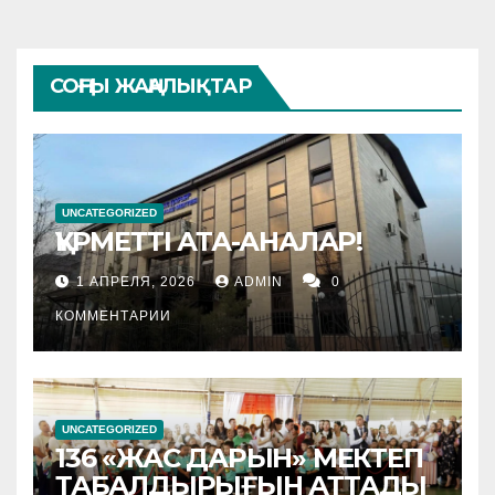
СОҢҒЫ ЖАҢАЛЫҚТАР
UNCATEGORIZED
ҚҰРМЕТТІ АТА-АНАЛАР!
1 АПРЕЛЯ, 2026
ADMIN
0
КОММЕНТАРИИ
UNCATEGORIZED
136 «ЖАС ДАРЫН» МЕКТЕП
ТАБАЛДЫРЫҒЫН АТТАДЫ