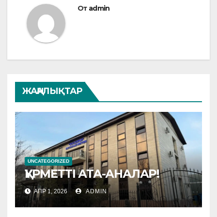
От
admin
ЖАҢАЛЫҚТАР
UNCATEGORIZED
ҚҰРМЕТТІ АТА-АНАЛАР!
АПР 1, 2026
ADMIN