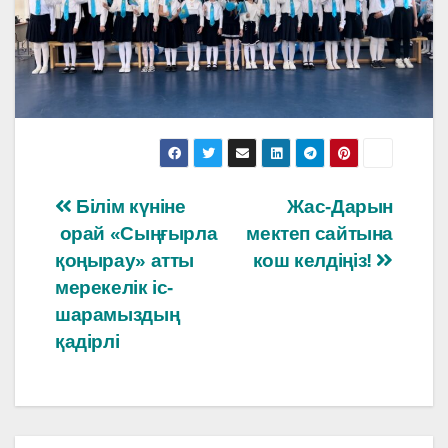
Навигация
Білім күніне
Жас-Дарын
орай «Сыңғырла
мектеп сайтына
по
қоңырау» атты
кош келдіңіз!
записям
мерекелік іс-
шарамыздың
қадірлі