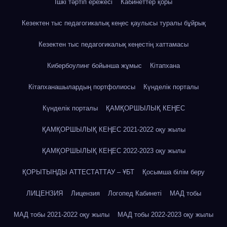
Ішкі тәртіп ережесі
Кабинеттер қоры
Кезектен тыс педагогикалық кеңес қаулысы туралы бұйрық
Кезектен тыс педагогикалық кеңестің хаттамасы
Кибербоулинг бойынша жұмыс
Кітапхана
Кітапханашылардың портфолиосы
Күнделік порталы
Күнделік порталы
ҚАМҚОРШЫЛЫҚ КЕҢЕС
ҚАМҚОРШЫЛЫҚ КЕҢЕС 2021-2022 оқу жылы
ҚАМҚОРШЫЛЫҚ КЕҢЕС 2022-2023 оқу жылы
ҚОРЫТЫНДЫ АТТЕСТАТТАУ – ҰБТ
Қосымша білім беру
ЛИЦЕНЗИЯ
Лицензия
Логопед Кабинеті
МАД тобы
МАД тобы 2021-2022 оқу жылы
МАД тобы 2022-2023 оқу жылы