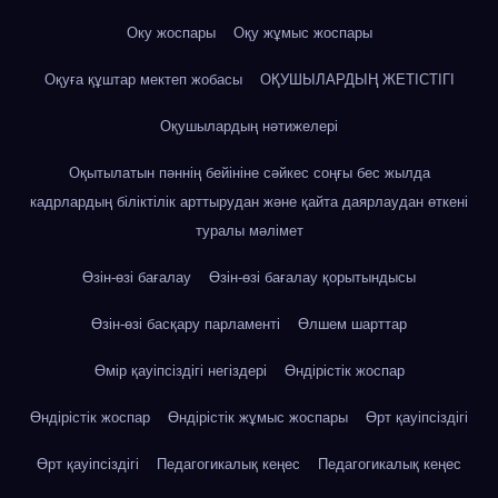
Оку жоспары
Оқу жұмыс жоспары
Оқуға құштар мектеп жобасы
ОҚУШЫЛАРДЫҢ ЖЕТІСТІГІ
Оқушылардың нәтижелері
Оқытылатын пәннің бейініне сәйкес соңғы бес жылда
кадрлардың біліктілік арттырудан және қайта даярлаудан өткені
туралы мәлімет
Өзін-өзі бағалау
Өзін-өзі бағалау қорытындысы
Өзін-өзі басқару парламенті
Өлшем шарттар
Өмір қауіпсіздігі негіздері
Өндірістік жоспар
Өндірістік жоспар
Өндірістік жұмыс жоспары
Өрт қауіпсіздігі
Өрт қауіпсіздігі
Педагогикалық кеңес
Педагогикалық кеңес