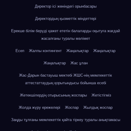
Директор ісі жөніндегі орынбасары
Директордың қызметтік міндеттері
Ерекше білім беруді қажет ететін балаларды оқытуға жағдай
жасалғаны туралы мәлімет
Есеп
Жалпы контингент
Жаңалықтар
Жаңалықтар
Жаңалықтар
Жас ұлан
Жас-Дарын бастауыш мектебі ЖШС-нің мемлекеттік
аттестаттаудың қорытындысы бойынша есебі
Жетекшілердің отырысының жоспары
Жетістігміз
Жолда жүру ережелері
Жоспар
Жылдық жоспар
Заңды тұлғаны мемлекеттік қайта тіркеу туралы анықтамасы