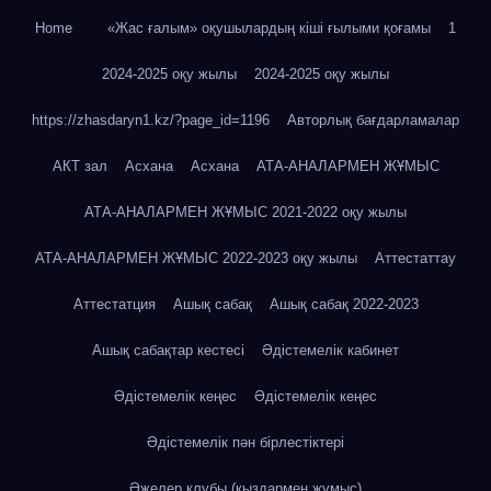
Home
«Жас ғалым» оқушылардың кіші ғылыми қоғамы
1
2024-2025 оқу жылы
2024-2025 оқу жылы
https://zhasdaryn1.kz/?page_id=1196
Авторлық бағдарламалар
АКТ зал
Асхана
Асхана
АТА-АНАЛАРМЕН ЖҰМЫС
АТА-АНАЛАРМЕН ЖҰМЫС 2021-2022 оқу жылы
АТА-АНАЛАРМЕН ЖҰМЫС 2022-2023 оқу жылы
Аттестаттау
Аттестатция
Ашық сабақ
Ашық сабақ 2022-2023
Ашық сабақтар кестесі
Әдістемелік кабинет
Әдістемелік кеңес
Әдістемелік кеңес
Әдістемелік пән бірлестіктері
Әжелер клубы (қыздармен жұмыс)