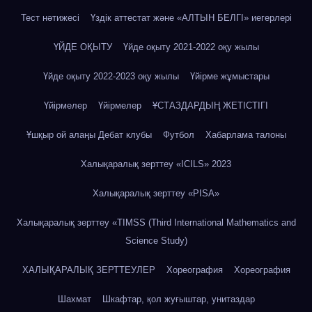
Тест нәтижесі
Үздік аттестат және «АЛТЫН БЕЛГІ» иегерлері
ҮЙДЕ ОҚЫТУ
Үйде оқыту 2021-2022 оқу жылы
Үйде оқыту 2022-2023 оқу жылы
Үйірме жұмыстары
Үйірмелер
Үйірмелер
ҰСТАЗДАРДЫҢ ЖЕТІСТІГІ
Ұшқыр ой алаңы Дебат клубы
Футбол
Хабарлама талоны
Халықаралық зерттеу «IСILS» 2023
Халықаралық зерттеу «PISA»
Халықаралық зерттеу «TIMSS (Third International Mathematics and
Science Study)
ХАЛЫҚАРАЛЫҚ ЗЕРТТЕУЛЕР
Хореография
Хореография
Шахмат
Шкафтар, қол жуғыштар, унитаздар