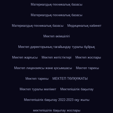
Материалдық-техникалық базасы
Материалдық-техникалық базасы
Материалдық-техникалық базасы
Медициналық кабинет
Мектеп әкімшілігі
Мектеп директорының тағайындау туралы бұйрық
Мектеп жарғысы
Мектеп жетістіктері
Мектеп жоспары
Мектеп лицензиясы және қосымшасы
Мектеп тарихы
Мектеп тарихы
МЕКТЕП ТӨЛҚҰЖАТЫ
Мектеп туралы мәлімет
Мектепішілік бақылау
Мектепішілік бақылау 2022-2023 оқу жылы
мектепішілік бақылау жоспары