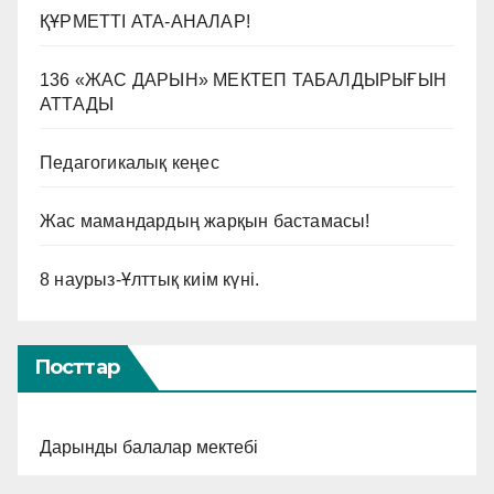
ҚҰРМЕТТІ АТА-АНАЛАР!
136 «ЖАС ДАРЫН» МЕКТЕП ТАБАЛДЫРЫҒЫН
АТТАДЫ
Педагогикалық кеңес
Жас мамандардың жарқын бастамасы!
8 наурыз-Ұлттық киім күні.
Посттар
Дарынды балалар мектебі