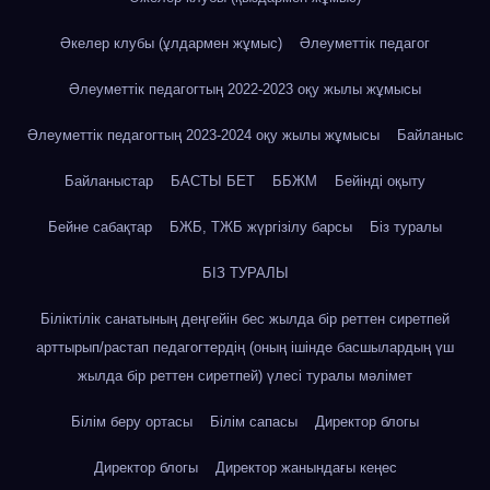
Әкелер клубы (ұлдармен жұмыс)
Әлеуметтік педагог
Әлеуметтік педагогтың 2022-2023 оқу жылы жұмысы
Әлеуметтік педагогтың 2023-2024 оқу жылы жұмысы
Байланыс
Байланыстар
БАСТЫ БЕТ
ББЖМ
Бейінді оқыту
Бейне сабақтар
БЖБ, ТЖБ жүргізілу барсы
Біз туралы
БІЗ ТУРАЛЫ
Біліктілік санатының деңгейін бес жылда бір реттен сиретпей
арттырып/растап педагогтердің (оның ішінде басшылардың үш
жылда бір реттен сиретпей) үлесі туралы мәлімет
Білім беру ортасы
Білім сапасы
Директор блогы
Директор блогы
Директор жанындағы кеңес