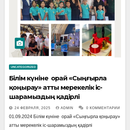
UNCATEGORIZED
Білім күніне орай «Сыңғырла
қоңырау» атты мерекелік іс-
шарамыздың қадірлі
24 ФЕВРАЛЯ, 2025
ADMIN
0 КОММЕНТАРИИ
01.09.2024 Білім күніне орай «Сыңғырла қоңырау»
атты мерекелік іс-шарамыздың қадірлі