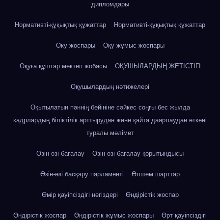
дипломдары
Нормативті-құқықтық құжаттар
Нормативті-құқықтық құжаттар
Оку жоспары
Оқу жұмыс жоспары
Оқуға құштар мектеп жобасы
ОҚУШЫЛАРДЫҢ ЖЕТІСТІГІ
Оқушылардың нәтижелері
Оқытылатын пәннің бейініне сәйкес соңғы бес жылда
кадрлардың біліктілік арттырудан және қайта даярлаудан өткені
туралы мәлімет
Өзін-өзі бағалау
Өзін-өзі бағалау қорытындысы
Өзін-өзі басқару парламенті
Өлшем шарттар
Өмір қауіпсіздігі негіздері
Өндірістік жоспар
Өндірістік жоспар
Өндірістік жұмыс жоспары
Өрт қауіпсіздігі