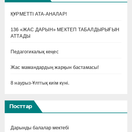
ҚҰРМЕТТІ АТА-АНАЛАР!
136 «ЖАС ДАРЫН» МЕКТЕП ТАБАЛДЫРЫҒЫН
АТТАДЫ
Педагогикалық кеңес
Жас мамандардың жарқын бастамасы!
8 наурыз-Ұлттық киім күні.
Посттар
Дарынды балалар мектебі