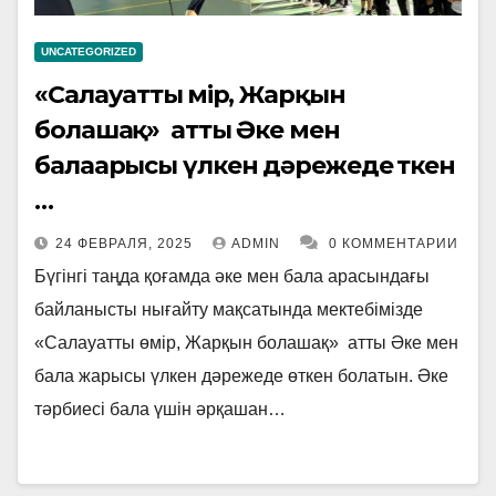
UNCATEGORIZED
«Салауатты өмір, Жарқын
болашақ» атты Әке мен
балаарысы үлкен дәрежеде өткен
…
24 ФЕВРАЛЯ, 2025
ADMIN
0 КОММЕНТАРИИ
Бүгінгі таңда қоғамда әке мен бала арасындағы
байланысты нығайту мақсатында мектебімізде
«Салауатты өмір, Жарқын болашақ» атты Әке мен
бала жарысы үлкен дәрежеде өткен болатын. Әке
тәрбиесі бала үшін әрқашан…