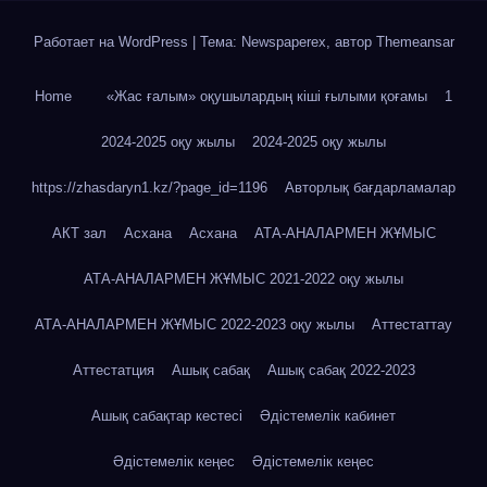
Работает на WordPress
|
Тема: Newspaperex, автор
Themeansar
Home
«Жас ғалым» оқушылардың кіші ғылыми қоғамы
1
2024-2025 оқу жылы
2024-2025 оқу жылы
https://zhasdaryn1.kz/?page_id=1196
Авторлық бағдарламалар
АКТ зал
Асхана
Асхана
АТА-АНАЛАРМЕН ЖҰМЫС
АТА-АНАЛАРМЕН ЖҰМЫС 2021-2022 оқу жылы
АТА-АНАЛАРМЕН ЖҰМЫС 2022-2023 оқу жылы
Аттестаттау
Аттестатция
Ашық сабақ
Ашық сабақ 2022-2023
Ашық сабақтар кестесі
Әдістемелік кабинет
Әдістемелік кеңес
Әдістемелік кеңес