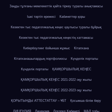
Заңды тұлғаны мемлекеттік қайта тіркеу туралы анықтамасы
Ішкі тәртіп ережесі
Кабинеттер қоры
Кезектен тыс педагогикалық кеңес қаулысы туралы бұйрық
Кезектен тыс педагогикалық кеңестің хаттамасы
Кибербоулинг бойынша жұмыс
Кітапхана
Кітапханашылардың портфолиосы
Күнделік порталы
Күнделік порталы
ҚАМҚОРШЫЛЫҚ КЕҢЕС
ҚАМҚОРШЫЛЫҚ КЕҢЕС 2021-2022 оқу жылы
ҚАМҚОРШЫЛЫҚ КЕҢЕС 2022-2023 оқу жылы
ҚОРЫТЫНДЫ АТТЕСТАТТАУ – ҰБТ
Қосымша білім беру
ЛИЦЕНЗИЯ
Лицензия
Логопед Кабинеті
МАД тобы