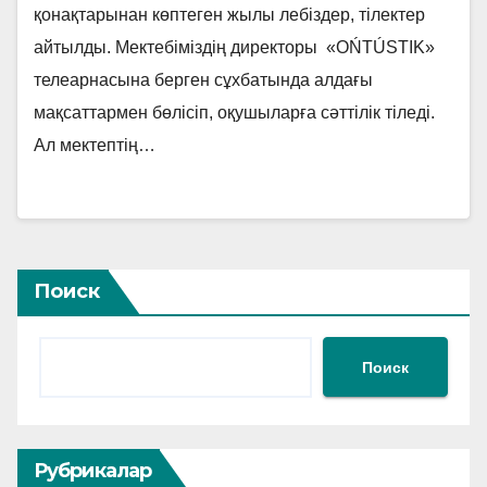
қонақтарынан көптеген жылы лебіздер, тілектер
айтылды. Мектебіміздің директоры «OŃTÚSTIK»
телеарнасына берген сұхбатында алдағы
мақсаттармен бөлісіп, оқушыларға сәттілік тіледі.
Ал мектептің…
Поиск
Поиск
Рубрикалар