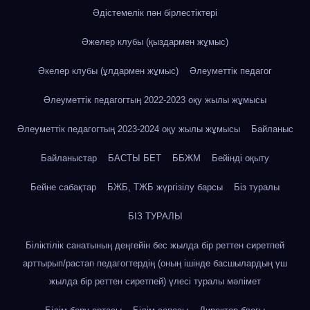
Әдістемелік пән бірлестіктері
Әжелер клубы (қыздармен жұмыс)
Әкелер клубы (ұлдармен жұмыс)
Әлеуметтік педагог
Әлеуметтік педагогтың 2022-2023 оқу жылы жұмысы
Әлеуметтік педагогтың 2023-2024 оқу жылы жұмысы
Байланыс
Байланыстар
БАСТЫ БЕТ
ББЖМ
Бейінді оқыту
Бейне сабақтар
БЖБ, ТЖБ жүргізілу барсы
Біз туралы
БІЗ ТУРАЛЫ
Біліктілік санатының деңгейін бес жылда бір реттен сиретпей
арттырып/растап педагогтердің (оның ішінде басшылардың үш
жылда бір реттен сиретпей) үлесі туралы мәлімет