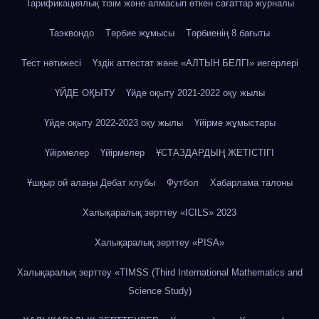
Тарификациялық тізім және алмасып өткен сағаттар журналы
Таэквондо
Тәрбие жұмысы
Тәрбиенің 8 бағыты
Тест нәтижесі
Үздік аттестат және «АЛТЫН БЕЛГІ» иегерлері
ҮЙДЕ ОҚЫТУ
Үйде оқыту 2021-2022 оқу жылы
Үйде оқыту 2022-2023 оқу жылы
Үйірме жұмыстары
Үйірмелер
Үйірмелер
ҰСТАЗДАРДЫҢ ЖЕТІСТІГІ
Ұшқыр ой алаңы Дебат клубы
Футбол
Хабарлама талоны
Халықаралық зерттеу «IСILS» 2023
Халықаралық зерттеу «PISA»
Халықаралық зерттеу «TIMSS (Third International Mathematics and
Science Study)