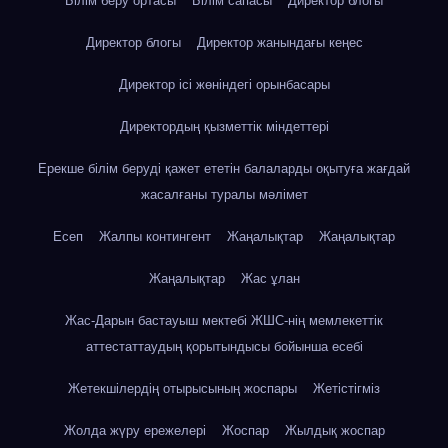
Білім беру ортасы
Білім сапасы
Директор блогы
Директор блогы
Директор жанындағы кеңес
Директор ісі жөніндегі орынбасары
Директордың қызметтік міндеттері
Ерекше білім беруді қажет ететін балаларды оқытуға жағдай
жасалғаны туралы мәлімет
Есеп
Жалпы контингент
Жаңалықтар
Жаңалықтар
Жаңалықтар
Жас ұлан
Жас-Дарын бастауыш мектебі ЖШС-нің мемлекеттік
аттестаттаудың қорытындысы бойынша есебі
Жетекшілердің отырысының жоспары
Жетістігміз
Жолда жүру ережелері
Жоспар
Жылдық жоспар