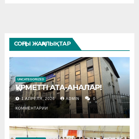
СОҢҒЫ ЖАҢАЛЫҚТАР
UNCATEGORIZED
ҚҰРМЕТТІ АТА-АНАЛАР!
1 АПРЕЛЯ, 2026
ADMIN
0
КОММЕНТАРИИ